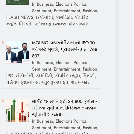
In Business, Elections Politics
Sentiment, Entertainment, Fashion,
FLASH NEWS, ઈકોનોમી, કોમોડિટી, કોર્પોરેટ
ન્યૂઝ, ક્રિપ્ટો, પર્સનલ ફાઇનાન્સ, શેર બજાર
MOLBIO ડાયગ્નોસ્ટિક્સનો IPO 10
ઓગસ્ટે ખૂલશે, પ્રાઇસબેન્ડ રૂ. 768-
807
In Business, Elections Politics
Sentiment, Entertainment, Fashion,
IPO, ઈકોનોમી, કોમોડિટી, કોર્પોરેટ ન્યૂઝ, ક્રિપ્ટો,
પર્સનલ ફાઇનાન્સ, મ્યુચ્યુઅલ ફંડ, શેર બજાર
માર્કેટ લેન્સઃ નિફ્ટી 24,800 ક્રોસ ન
કરે ત્યાં સુધી કોન્સોલિડેશન તબક્કામાં
રહેવાની શક્યતા
In Business, Elections Politics
Sentiment, Entertainment, Fashion,