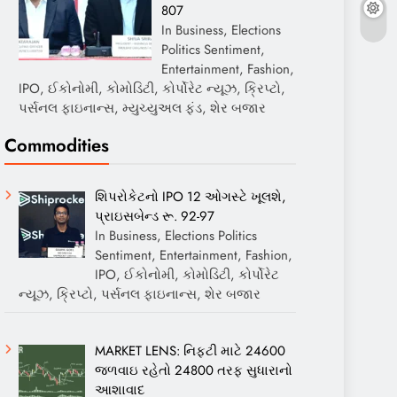
807
In Business, Elections
Politics Sentiment,
Entertainment, Fashion,
IPO, ઈકોનોમી, કોમોડિટી, કોર્પોરેટ ન્યૂઝ, ક્રિપ્ટો,
પર્સનલ ફાઇનાન્સ, મ્યુચ્યુઅલ ફંડ, શેર બજાર
Commodities
શિપરોકેટનો IPO 12 ઓગસ્ટે ખૂલશે,
પ્રાઇસબેન્ડ રૂ. 92-97
In Business, Elections Politics
Sentiment, Entertainment, Fashion,
IPO, ઈકોનોમી, કોમોડિટી, કોર્પોરેટ
ન્યૂઝ, ક્રિપ્ટો, પર્સનલ ફાઇનાન્સ, શેર બજાર
MARKET LENS: નિફ્ટી માટે 24600
જળવાઇ રહેતો 24800 તરફ સુધારાનો
આશાવાદ