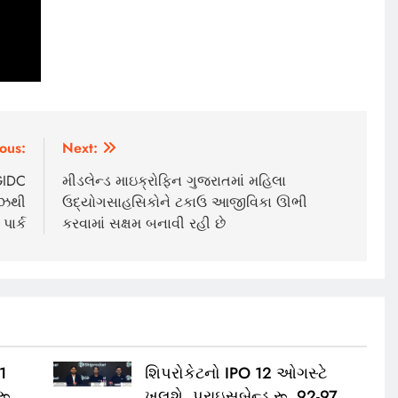
ous:
Next:
GIDC
મીડલેન્ડ માઇક્રોફિન ગુજરાતમાં મહિલા
ીઝથી
ઉદ્યોગસાહસિકોને ટકાઉ આજીવિકા ઊભી
પાર્ક
કરવામાં સક્ષમ બનાવી રહી છે
11
શિપરોકેટનો IPO 12 ઓગસ્ટે
રૂ.
ખૂલશે, પ્રાઇસબેન્ડ રૂ. 92-97