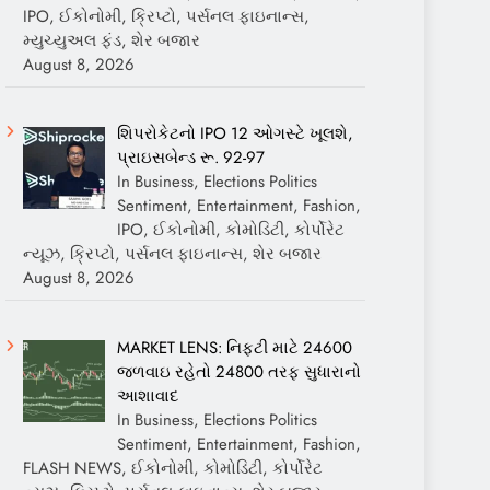
IPO, ઈકોનોમી, ક્રિપ્ટો, પર્સનલ ફાઇનાન્સ,
મ્યુચ્યુઅલ ફંડ, શેર બજાર
August 8, 2026
શિપરોકેટનો IPO 12 ઓગસ્ટે ખૂલશે,
પ્રાઇસબેન્ડ રૂ. 92-97
In Business, Elections Politics
Sentiment, Entertainment, Fashion,
IPO, ઈકોનોમી, કોમોડિટી, કોર્પોરેટ
ન્યૂઝ, ક્રિપ્ટો, પર્સનલ ફાઇનાન્સ, શેર બજાર
August 8, 2026
MARKET LENS: નિફ્ટી માટે 24600
જળવાઇ રહેતો 24800 તરફ સુધારાનો
આશાવાદ
In Business, Elections Politics
Sentiment, Entertainment, Fashion,
FLASH NEWS, ઈકોનોમી, કોમોડિટી, કોર્પોરેટ