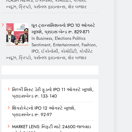
FLASH NEWS, ઈકોનોમી, કોમોડિટી, કોર્પોરેટ
ન્યૂઝ, ક્રિપ્ટો, પર્સનલ ફાઇનાન્સ, શેર બજાર
ધૂત ટ્રાન્સમિશનનો IPO 10 ઓગસ્ટે
ખૂલશે, પ્રાઇસ બેન્ડ રૂ. 829-871
In Business, Elections Politics
Sentiment, Entertainment, Fashion,
IPO, ઈકોનોમી, કોમોડિટી, કોર્પોરેટ
ન્યૂઝ, ક્રિપ્ટો, પર્સનલ ફાઇનાન્સ, શેર બજાર
મિલ્કી મિસ્ટ ડેરી ફૂડનો IPO 11 ઓગસ્ટે ખૂલશે,
પ્રાઇસબેન્ડ રૂ. 133- 140
શિપરોકેટનો IPO 12 ઓગસ્ટે ખૂલશે,
પ્રાઇસબેન્ડ રૂ. 92-97
MARKET LENS: નિફ્ટી માટે 24600 જળવાઇ