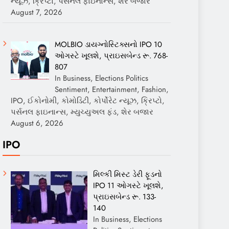
ન્યૂઝ, ક્રિપ્ટો, પર્સનલ ફાઇનાન્સ, શેર બજાર
August 7, 2026
MOLBIO ડાયગ્નોસ્ટિક્સનો IPO 10
ઓગસ્ટે ખૂલશે, પ્રાઇસબેન્ડ રૂ. 768-
807
In Business, Elections Politics
Sentiment, Entertainment, Fashion,
IPO, ઈકોનોમી, કોમોડિટી, કોર્પોરેટ ન્યૂઝ, ક્રિપ્ટો,
પર્સનલ ફાઇનાન્સ, મ્યુચ્યુઅલ ફંડ, શેર બજાર
August 6, 2026
IPO
મિલ્કી મિસ્ટ ડેરી ફૂડનો
IPO 11 ઓગસ્ટે ખૂલશે,
પ્રાઇસબેન્ડ રૂ. 133-
140
In Business, Elections