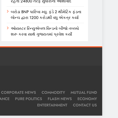
રહેતો 24800 તરફ સુધારાનો આશાવાદ
બરોડા BNP પારિબા મ્યુ. ફંડે 2 થીમેટિક ફંડના
લોન્ચ દ્વારા 1200 કરોડથી વધુ એકત્ર કર્યા
ઓયસ્ટર રિન્યુએબલ વિન્ડનો બીજો તબક્કો
શરૂ કરવા સાથે ગુજરાતમાં પ્રવેશ કર્યો
CORPORATE NEWS
COMMODITY
MUTUAL FUND
NANCE
PURE POLITICS
FLASH NEWS
ECONOMY
ENTERTAINMENT
CONTACT US