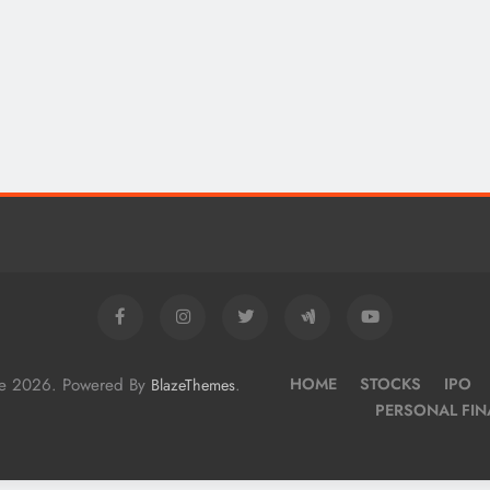
me 2026. Powered By
.
HOME
STOCKS
IPO
BlazeThemes
PERSONAL FI