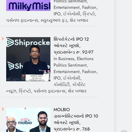
Politics Sentiment,
Entertainment, Fashion,
IPO, ઈકોનોમી, ક્રિપ્ટો,
પર્સનલ ફાઇનાન્સ, મ્યુચ્યુઅલ ફંડ, શેર બજાર
શિપરોકેટનો IPO 12
ઓગસ્ટે ખૂલશે,
પ્રાઇસબેન્ડ રૂ. 92-97
In Business, Elections
Politics Sentiment,
Entertainment, Fashion,
IPO, ઈકોનોમી,
કોમોડિટી, કોર્પોરેટ
ન્યૂઝ, ક્રિપ્ટો, પર્સનલ ફાઇનાન્સ, શેર બજાર
MOLBIO
ડાયગ્નોસ્ટિક્સનો IPO 10
ઓગસ્ટે ખૂલશે,
પ્રાઇસબેન્ડ રૂ. 768-