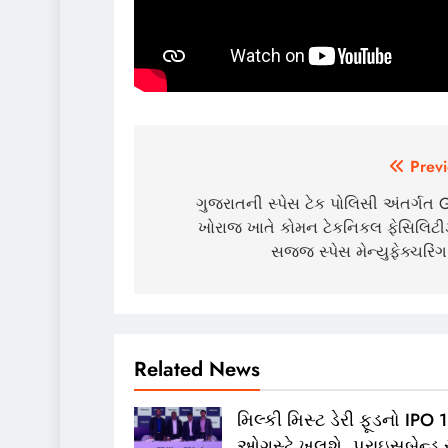
Post
Previ
navigation
ગુજરાતની સ્પેસ ટેક પોલિસી અંતર્ગત 
ખોરાજ ખાતે કોમન ટેકનિકલ ફેસિલિટ
સજ્જ સ્પેસ મેન્યુફેક્ચરિંગ 
Related News
મિલ્કી મિસ્ટ ડેરી ફૂડનો IPO 
ઓગસ્ટે ખૂલશે, પ્રાઇસબેન્ડ 