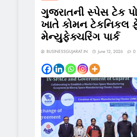
ગુજરાતની સ્પેસ ટેક 
ખાતે કોમન ટેકનિકલ 
મેન્યુફેક્ચરિંગ પાર્ક
BUSINESSGUJARAT.IN
June 12, 2026
0