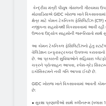
કેન્દ્રીય મંત્રી પીયુષ ગોયલની ગૌરવમય ઉપસ્
મોઢવાડિયાએ GIDC ખોરાજ ખાતે વિકસાવવામાં આવ
ક્ષેત્ર માટે કોમન ટેકનિકલ ફેસિલિટીઝ (CTF
નજીકના સહયોગથી વિકસાવવામાં આવી રહી છે 
ઉભરતા ઉદ્યોગ સાહસોની જરૂરિયાતો સાથે સુ
આ કોમન ટેકનિકલ ફેસિલિટીઝનો હેતુ સ્ટાર્ટ
વેલિડેશન ઇન્ફ્રાસ્ટ્રક્ચર ઉપલબ્ધ કરાવવાનો છ
છે. આ પ્રકારની સુવિધાઓને સહિયારા પ્લેટફ
ચક્રને પ્રોત્સાહન આપવા, સ્પેસ-ગ્રેડ સિસ્
ઇકોસિસ્ટમને નવી ગતિ આપવા ઈચ્છે છે.
GIDC ખોરાજ ખાતે વિકસાવવામાં આવતી કોમન
છે:
● સુરક્ષા પ્રણાલીઓ સાથે ક્લીનરૂમ (ક્લાસ 