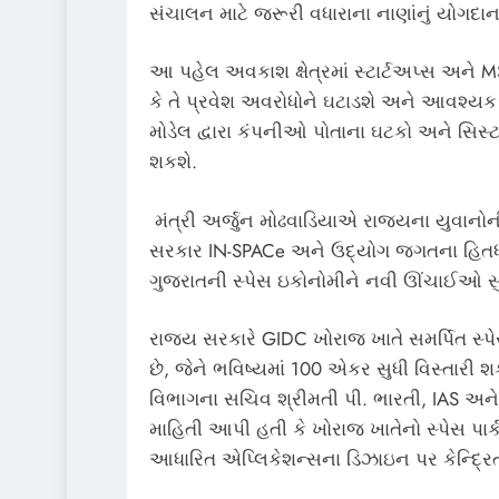
સંચાલન માટે જરૂરી વધારાના નાણાંનું યોગદ
આ પહેલ અવકાશ ક્ષેત્રમાં સ્ટાર્ટઅપ્સ અને 
કે તે પ્રવેશ અવરોધોને ઘટાડશે અને આવશ્યક
મોડેલ દ્વારા કંપનીઓ પોતાના ઘટકો અને સિસ્
શકશે.
મંત્રી અર્જુન મોઢવાડિયાએ રાજ્યના યુવાનોની
સરકાર IN-SPACe અને ઉદ્યોગ જગતના હિતધાર
ગુજરાતની સ્પેસ ઇકોનોમીને નવી ઊંચાઈઓ સુ
રાજ્ય સરકારે GIDC ખોરાજ ખાતે સમર્પિત સ્પે
છે, જેને ભવિષ્યમાં 100 એકર સુધી વિસ્તારી 
વિભાગના સચિવ શ્રીમતી પી. ભારતી, IAS અને 
માહિતી આપી હતી કે ખોરાજ ખાતેનો સ્પેસ પાર્ક 
આધારિત એપ્લિકેશન્સના ડિઝાઇન પર કેન્દ્રિત