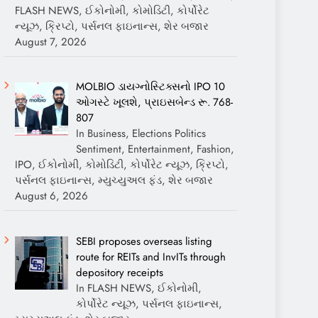
FLASH NEWS, ઈકોનોમી, કોમોડિટી, કોર્પોરેટ
ન્યૂઝ, ક્રિપ્ટો, પર્સનલ ફાઇનાન્સ, શેર બજાર
August 7, 2026
MOLBIO ડાયગ્નોસ્ટિક્સનો IPO 10
ઓગસ્ટે ખૂલશે, પ્રાઇસબેન્ડ રૂ. 768-
807
In Business, Elections Politics
Sentiment, Entertainment, Fashion,
IPO, ઈકોનોમી, કોમોડિટી, કોર્પોરેટ ન્યૂઝ, ક્રિપ્ટો,
પર્સનલ ફાઇનાન્સ, મ્યુચ્યુઅલ ફંડ, શેર બજાર
August 6, 2026
SEBI proposes overseas listing
route for REITs and InvITs through
depository receipts
In FLASH NEWS, ઈકોનોમી,
કોર્પોરેટ ન્યૂઝ, પર્સનલ ફાઇનાન્સ,