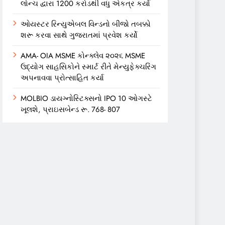
લોન્ચ દ્વારા 1200 કરોડથી વધુ એકત્ર કર્યા
ઓયસ્ટર રિન્યુએબલ વિન્ડનો બીજો તબક્કો
શરૂ કરવા સાથે ગુજરાતમાં પ્રવેશ કર્યો
AMA- OIA MSME કોન્ક્લેવ ૨૦૨૬ MSME
ઉદ્યોગ સાહસિકોને સ્માર્ટ રીતે મેન્યુફેક્ચરિંગ
અપનાવવા પ્રોત્સાહિત કર્યા
MOLBIO ડાયગ્નોસ્ટિક્સનો IPO 10 ઓગસ્ટે
ખૂલશે, પ્રાઇસબેન્ડ રૂ. 768- 807