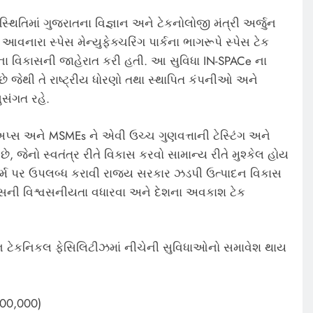
થિતિમાં ગુજરાતના વિજ્ઞાન અને ટેકનોલોજી મંત્રી અર્જુન
નારા સ્પેસ મેન્યુફેક્ચરિંગ પાર્કના ભાગરૂપે સ્પેસ ટેક
) ના વિકાસની જાહેરાત કરી હતી. આ સુવિધા IN-SPACe ના
જેથી તે રાષ્ટ્રીય ધોરણો તથા સ્થાપિત કંપનીઓ અને
સંગત રહે.
અપ્સ અને MSMEs ને એવી ઉચ્ચ ગુણવત્તાની ટેસ્ટિંગ અને
ે, જેનો સ્વતંત્ર રીતે વિકાસ કરવો સામાન્ય રીતે મુશ્કેલ હોય
ોર્મ પર ઉપલબ્ધ કરાવી રાજ્ય સરકાર ઝડપી ઉત્પાદન વિકાસ
ટમ્સની વિશ્વસનીયતા વધારવા અને દેશના અવકાશ ટેક
 ટેકનિકલ ફેસિલિટીઝમાં નીચેની સુવિધાઓનો સમાવેશ થાય
100,000)