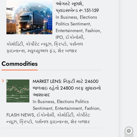
ઓગસ્ટે ખૂલશે,
પ્રાઇસબેન્ડ રૂ.151-159
In Business, Elections
Politics Sentiment,
Entertainment, Fashion,
IPO, ઈકોનોમી,
કોમોડિટી, કોર્પોરેટ ન્યૂઝ, ક્રિપ્ટો, પર્સનલ
ફાઇનાન્સ, મ્યુચ્યુઅલ ફંડ, શેર બજાર
Commodities
MARKET LENS: નિફ્ટી માટે 24600
જળવાઇ રહેતો 24800 તરફ સુધારાનો
આશાવાદ
In Business, Elections Politics
Sentiment, Entertainment, Fashion,
FLASH NEWS, ઈકોનોમી, કોમોડિટી, કોર્પોરેટ
ન્યૂઝ, ક્રિપ્ટો, પર્સનલ ફાઇનાન્સ, શેર બજાર