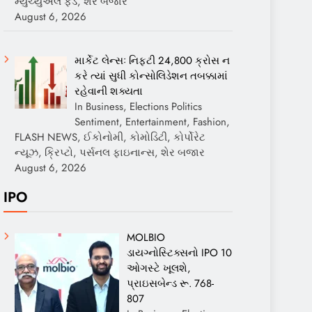
મ્યુચ્યુઅલ ફંડ, શેર બજાર
August 6, 2026
માર્કેટ લેન્સઃ નિફ્ટી 24,800 ક્રોસ ન
કરે ત્યાં સુધી કોન્સોલિડેશન તબક્કામાં
રહેવાની શક્યતા
In Business, Elections Politics
Sentiment, Entertainment, Fashion,
FLASH NEWS, ઈકોનોમી, કોમોડિટી, કોર્પોરેટ
ન્યૂઝ, ક્રિપ્ટો, પર્સનલ ફાઇનાન્સ, શેર બજાર
August 6, 2026
IPO
MOLBIO
ડાયગ્નોસ્ટિક્સનો IPO 10
ઓગસ્ટે ખૂલશે,
પ્રાઇસબેન્ડ રૂ. 768-
807