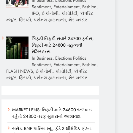
In Business, Elections Politics
Sentiment, Entertainment, Fashion,
IPO, ઈકોનોમી, કોમોડિટી, કોર્પોરેટ
ન્યૂઝ, ક્રિપ્ટો, પર્સનલ ફાઇનાન્સ, શેર બજાર
ગિફ્ટી નિફ્ટી સવારે 24700 ક્રોસ,
નિફ્ટી માટે 24800 મહત્વની
રેઝિસ્ટન્સ
In Business, Elections Politics
Sentiment, Entertainment, Fashion,
FLASH NEWS, ઈકોનોમી, કોમોડિટી, કોર્પોરેટ
ન્યૂઝ, ક્રિપ્ટો, પર્સનલ ફાઇનાન્સ, શેર બજાર
MARKET LENS: નિફ્ટી માટે 24600 જળવાઇ
રહેતો 24800 તરફ સુધારાનો આશાવાદ
બરોડા BNP પારિબા મ્યુ. ફંડે 2 થીમેટિક ફંડના