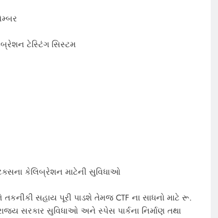
ેમ્બર
બ્રેશન ટેસ્ટિંગ સિસ્ટમ
િક્સના કેલિબ્રેશન માટેની સુવિધાઓ
ે તકનીકી સહાય પૂરી પાડશે તેમજ CTF ના સાધનો માટે રૂ.
ાજ્ય સરકાર સુવિધાઓ અને સ્પેસ પાર્કના નિર્માણ તથા