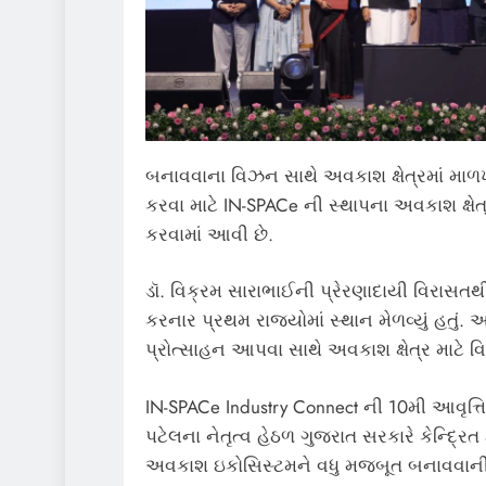
બનાવવાના વિઝન સાથે અવકાશ ક્ષેત્રમાં માળખ
કરવા માટે IN-SPACe ની સ્થાપના અવકાશ ક્ષેત્
કરવામાં આવી છે.
ડૉ. વિક્રમ સારાભાઈની પ્રેરણાદાયી વિરાસતથી પ
કરનાર પ્રથમ રાજ્યોમાં સ્થાન મેળવ્યું હતું.
પ્રોત્સાહન આપવા સાથે અવકાશ ક્ષેત્ર માટે
IN-SPACe Industry Connect ની 10મી આવૃત્તિ
પટેલના નેતૃત્વ હેઠળ ગુજરાત સરકારે કેન્દ્રિ
અવકાશ ઇકોસિસ્ટમને વધુ મજબૂત બનાવવાની પો