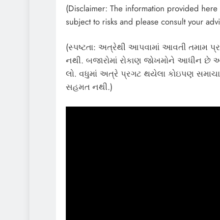
(Disclaimer: The information provided here i
subject to risks and please consult your advi
(સ્પષ્ટતા: અત્રેથી આપવામાં આવતી તમામ પ્ર
નથી. બજારોમાં રોકાણ જોખમોને આધીન છે અન
લો. વધુમાં અત્રે પ્રગટ થયેલા કોઇપણ સમાચાર
સહમત નથી.)