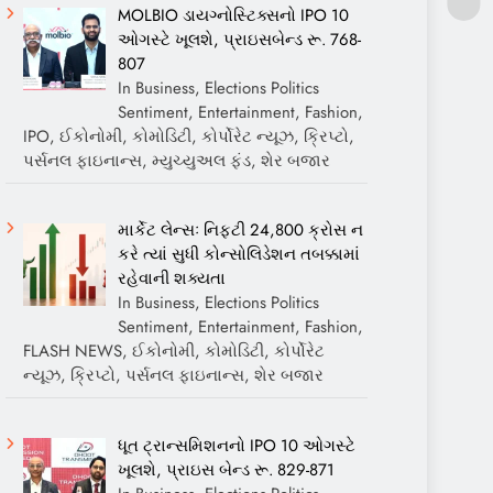
MOLBIO ડાયગ્નોસ્ટિક્સનો IPO 10
ઓગસ્ટે ખૂલશે, પ્રાઇસબેન્ડ રૂ. 768-
807
In Business, Elections Politics
Sentiment, Entertainment, Fashion,
IPO, ઈકોનોમી, કોમોડિટી, કોર્પોરેટ ન્યૂઝ, ક્રિપ્ટો,
પર્સનલ ફાઇનાન્સ, મ્યુચ્યુઅલ ફંડ, શેર બજાર
માર્કેટ લેન્સઃ નિફ્ટી 24,800 ક્રોસ ન
કરે ત્યાં સુધી કોન્સોલિડેશન તબક્કામાં
રહેવાની શક્યતા
In Business, Elections Politics
Sentiment, Entertainment, Fashion,
FLASH NEWS, ઈકોનોમી, કોમોડિટી, કોર્પોરેટ
ન્યૂઝ, ક્રિપ્ટો, પર્સનલ ફાઇનાન્સ, શેર બજાર
ધૂત ટ્રાન્સમિશનનો IPO 10 ઓગસ્ટે
ખૂલશે, પ્રાઇસ બેન્ડ રૂ. 829-871