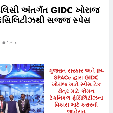
પોલિસી અંતર્ગત GIDC ખોરાજ
ફેસિલિટીઝથી સજ્જ સ્પેસ
1 Mins
ગુજરાત સરકાર અને IN-
SPACe દ્વારા GIDC
ખોરાજ ખાતે સ્પેસ ટેક
ક્ષેત્ર માટે કોમન
ટેકનિકલ ફેસિલિટીઝના
વિકાસ માટે કરારની
જાહેરાત