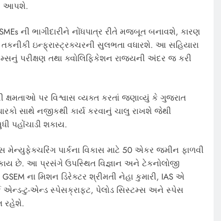
ાન આપશે.
MSMEs ની ભાગીદારીને નોંધપાત્ર રીતે મજબૂત બનાવશે, કારણ
 તકનીકી ઇન્ફ્રાસ્ટ્રક્ચરની સુલભતા વધારશે. આ સહિયારા
ટમ્સનું પરીક્ષણ તથા ક્વોલિફિકેશન રાજ્યની અંદર જ કરી
 ક્ષમતાઓ પર વિશ્વાસ વ્યક્ત કરતાં જણાવ્યું કે ગુજરાત
કો સાથે નજીકથી કાર્ય કરવાનું ચાલુ રાખશે જેથી
ધી પહોંચાડી શકાય.
સ મેન્યુફેક્ચરિંગ પાર્કના વિકાસ માટે 50 એકર જમીન ફાળવી
શકાય છે. આ પ્રસંગે ઉપસ્થિત વિજ્ઞાન અને ટેકનોલોજી
GSEM ના મિશન ડિરેક્ટર શ્રીમતી નેહા કુમારી, IAS એ
એન્ડ-ટુ-એન્ડ સ્પેસક્રાફ્ટ, પેલોડ સિસ્ટમ્સ અને સ્પેસ
 રહેશે.