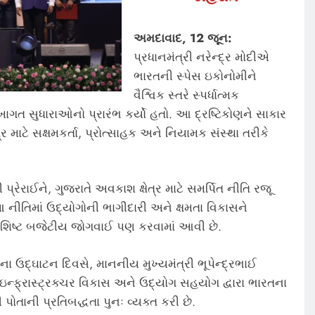
અમદાવાદ, 12 જૂન:
પ્રધાનમંત્રી નરેન્દ્ર મોદીએ
ભારતની સ્પેસ ઇકોનોમીને
વૈશ્વિક સ્તરે સ્પર્ધાત્મક
ાગત સુધારાઓનો પ્રારંભ કર્યો હતો. આ દ્રષ્ટિકોણને સાકાર
ર માટે સક્ષમકર્તા, પ્રોત્સાહક અને નિયામક સંસ્થા તરીકે
્રેરાઈને, ગુજરાતે અવકાશ ક્ષેત્ર માટે સમર્પિત નીતિ રજૂ
 આ નીતિમાં ઉદ્યોગોની ભાગીદારી અને ક્ષમતા વિકાસને
 વિશિષ્ટ બજેટીય જોગવાઈ પણ કરવામાં આવી છે.
ના ઉદ્ઘાટન દિવસે, માનનીય મુખ્યમંત્રી ભૂપેન્દ્રભાઈ
ત ઇન્ફ્રાસ્ટ્રક્ચર વિકાસ અને ઉદ્યોગ સહયોગ દ્વારા ભારતના
તાની પ્રતિબદ્ધતા પુનઃ વ્યક્ત કરી છે.