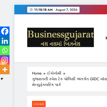
Skip
11:18:19 AM
August 7, 2026
to
content
BUSINESS GUJARAT
નસ-નસ માં બિઝનેસ
Home
ઈકોનોમી
ગુજરાતની સ્પેસ ટેક પોલિસી અંતર્ગત GIDC ખો
મેન્યુફેક્ચરિંગ પાર્ક
ઈકોનોમી