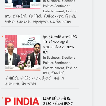
In Business, Elections
Politics Sentiment,
Entertainment, Fashion,
IPO, ઈકોનોમી, કોમોડિટી, કોર્પોરેટ ન્યૂઝ, ક્રિપ્ટો,
પર્સનલ ફાઇનાન્સ, મ્યુચ્યુઅલ ફંડ, શેર બજાર
ધૂત ટ્રાન્સમિશનનો IPO
10 ઓગસ્ટે ખૂલશે,
પ્રાઇસ બેન્ડ રૂ. 829-
871
In Business, Elections
Politics Sentiment,
Entertainment, Fashion,
IPO, ઈકોનોમી,
કોમોડિટી, કોર્પોરેટ ન્યૂઝ, ક્રિપ્ટો, પર્સનલ
ફાઇનાન્સ, શેર બજાર
LEAP ઇન્ડિયાનો Rs.
2480 કરોડનો IPO 7