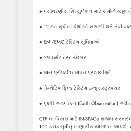
● પર્યાવરણીય સિમ્યુલેશન માટે થર્મો-વેક્યૂમ ચ
● 12 ટન સુધીના પેલોડને સંભાળી શકે તેવી વાઇ
● EMI/EMC ટેસ્ટિંગ સુવિધાઓ
● ક્લાઇમેટ ટેસ્ટ ચેમ્બર
● માસ પ્રોપર્ટીઝ માપન પ્રણાલીઓ
● મેગ્નેટિક ફિલ્ડ ટેસ્ટિંગ ઇન્ફ્રાસ્ટ્રક્ચર
● પૃથ્વી અવલોકન (Earth Observation) ઓપ્ટ
CTF ના વિકાસ માટે IN-SPACe રાજ્ય સરકારન
100 કરોડ સુધીનું નાણાકીય યોગદાન આપશે. ર