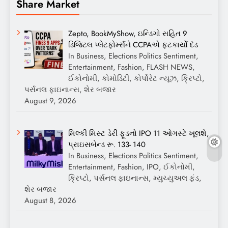
Share Market
Zepto, BookMyShow, ઇન્ડિગો સહિત 9
ડિજિટલ પ્લેટફોર્મ્સને CCPAએ ફટકાર્યો દંડ
In Business, Elections Politics Sentiment,
Entertainment, Fashion, FLASH NEWS,
ઈકોનોમી, કોમોડિટી, કોર્પોરેટ ન્યૂઝ, ક્રિપ્ટો,
પર્સનલ ફાઇનાન્સ, શેર બજાર
August 9, 2026
મિલ્કી મિસ્ટ ડેરી ફૂડનો IPO 11 ઓગસ્ટે ખૂલશે,
પ્રાઇસબેન્ડ રૂ. 133- 140
In Business, Elections Politics Sentiment,
Entertainment, Fashion, IPO, ઈકોનોમી,
ક્રિપ્ટો, પર્સનલ ફાઇનાન્સ, મ્યુચ્યુઅલ ફંડ,
શેર બજાર
August 8, 2026