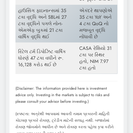
હાઉસિંગ ફાઇનાન્સમાં 35
એકંદરે થાપણોએ
ટકા વૃદ્ધિ અને SBLમાં 27
35 ટકા YoY અને
ટકા વૃદ્ધિને પગલે નોન-
4 ટકા QoQ નો
એમએફ બુકમાં 21 ટકા
મજબૂત વૃદ્ધિ
વાર્ષિક વૃદ્ધિ થઈ
નોંધાવી છે
CASA રેશિયો 31
રિટેલ ટર્મ ડિપોઝિટ વાર્ષિક
ટકા પર સ્થિર
ધોરણે 47 ટકા વધીને રૂ.
હતો, NIM 7.97
16,128 કરોડ થઈ છે
ટકા હતો
(Disclaimer: The information provided here is investment
advice only. Investing in the markets is subject to risks and
please consult your advisor before investing.)
(સ્પષ્ટતા: અત્રેથી આપવામાં આવતી તમામ પ્રકારની માહિતી
કોઇપણ પ્રકારે રોકાણ, ટ્રેડીંગ માટેની સલાહ નથી. બજારોમાં
રોકાણ જોખમોને આધીન છે અને રોકાણ કરતા પહેલા કૃપા કરીને