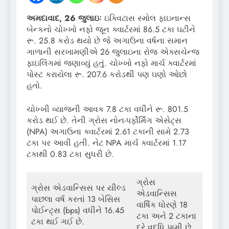
અમદાવાદ, 26 જુલાઇઃ
ઇક્વિટાસ સ્મોલ ફાઇનાન્સ
બેન્કનો ચોખ્ખો નફો જૂન ક્વાર્ટરમાં 86.5 ટકા ઘટીને
રૂ. 25.8 કરોડ થયો છે જે અગાઉના વર્ષના સમાન
ગાળાની સરખામણીએ 26 જુલાઇના રોજ એક્સચેન્જ
ફાઇલિંગમાં જણાવ્યું હતું. ચોખ્ખો નફો માર્ચ ક્વાર્ટરમાં
પોસ્ટ કરાયેલા રૂ. 207.6 કરોડથી પણ ઘણો ઓછો
હતો.
ચોખ્ખી વ્યાજની આવક 7.8 ટકા વધીને રૂ. 801.5
કરોડ થઈ છે. તેની ગ્રોસ નોન-પર્ફોર્મિંગ એસેટ્સ
(NPA) અગાઉના ક્વાર્ટરમાં 2.61 ટકાની સામે 2.73
ટકા પર આવી હતી. નેટ NPA માર્ચ ક્વાર્ટરમાં 1.17
ટકાથી 0.83 ટકા સુધરી છે.
ગ્રોસ
ગ્રોસ એડવાન્સિસ પર યીલ્ડ
એડવાન્સિસ
પાછલા વર્ષ કરતાં 13 બેસિસ
વાર્ષિક ધોરણે 18
પોઈન્ટ્સ (bps) વધીને 16.45
ટકા અને 2 ટકાના
ટકા થઈ ગઈ છે.
દરે વૃદ્ધિ પામી છે.