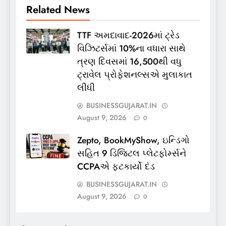
Related News
TTF અમદાવાદ-2026માં ટ્રેડ
વિઝિટર્સમાં 10%ના વધારા સાથે
ત્રણ દિવસમાં 16,500થી વધુ
ટ્રાવેલ પ્રોફેશનલ્સએ મુલાકાત
લીધી
BUSINESSGUJARAT.IN
August 9, 2026
0
Zepto, BookMyShow, ઇન્ડિગો
સહિત 9 ડિજિટલ પ્લેટફોર્મ્સને
CCPAએ ફટકાર્યો દંડ
BUSINESSGUJARAT.IN
August 9, 2026
0