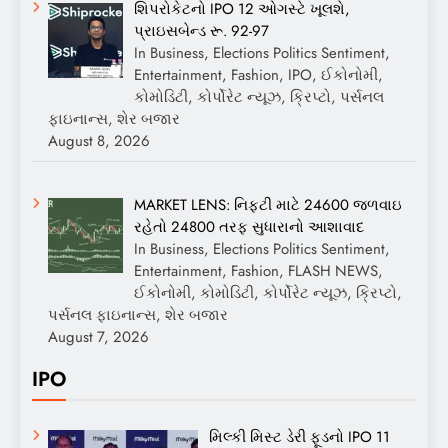
શિપરોકેટનો IPO 12 ઓગસ્ટે ખૂલશે,
પ્રાઇસબેન્ડ રૂ. 92-97
In Business, Elections Politics Sentiment,
Entertainment, Fashion, IPO, ઈકોનોમી,
કોમોડિટી, કોર્પોરેટ ન્યૂઝ, ક્રિપ્ટો, પર્સનલ
ફાઇનાન્સ, શેર બજાર
August 8, 2026
MARKET LENS: નિફ્ટી માટે 24600 જળવાઇ
રહેતો 24800 તરફ સુધારાનો આશાવાદ
In Business, Elections Politics Sentiment,
Entertainment, Fashion, FLASH NEWS,
ઈકોનોમી, કોમોડિટી, કોર્પોરેટ ન્યૂઝ, ક્રિપ્ટો,
પર્સનલ ફાઇનાન્સ, શેર બજાર
August 7, 2026
IPO
મિલ્કી મિસ્ટ ડેરી ફૂડનો IPO 11