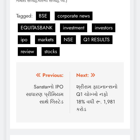
તમારા સલાહકારની સલાહ લો.)
Tagged:
BSE
corporate news
EQUITASBANK
investment
investors
ipo
markets
NSE
Q1 RESULTS
review
stocks
Post
Previous:
Next:
navigation
Sanstarનો IPO
શ્રીરામ ફાઇનાન્સનો
સાધારણ પ્રીમિયમ
Q1 ચોખ્ખો નફો
સાથે લિસ્ટેડ
18% વધી રૂ. 1,981
કરોડ