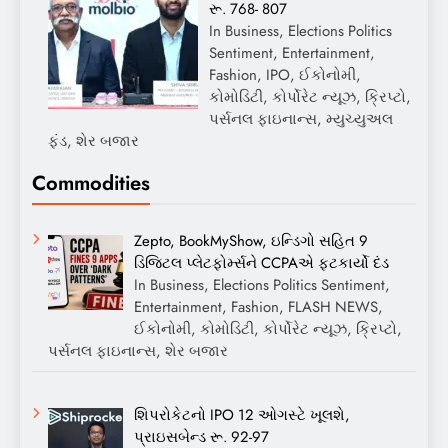
રૂ. 768- 807
In Business, Elections Politics
Sentiment, Entertainment,
Fashion, IPO, ઈકોનોમી,
કોમોડિટી, કોર્પોરેટ ન્યૂઝ, ક્રિપ્ટો,
પર્સનલ ફાઇનાન્સ, મ્યુચ્યુઅલ
ફંડ, શેર બજાર
Commodities
Zepto, BookMyShow, ઇન્ડિગો સહિત 9
ડિજિટલ પ્લેટફોર્મ્સને CCPAએ ફટકાર્યો દંડ
In Business, Elections Politics Sentiment,
Entertainment, Fashion, FLASH NEWS,
ઈકોનોમી, કોમોડિટી, કોર્પોરેટ ન્યૂઝ, ક્રિપ્ટો,
પર્સનલ ફાઇનાન્સ, શેર બજાર
શિપરોકેટનો IPO 12 ઓગસ્ટે ખૂલશે,
પ્રાઇસબેન્ડ રૂ. 92-97