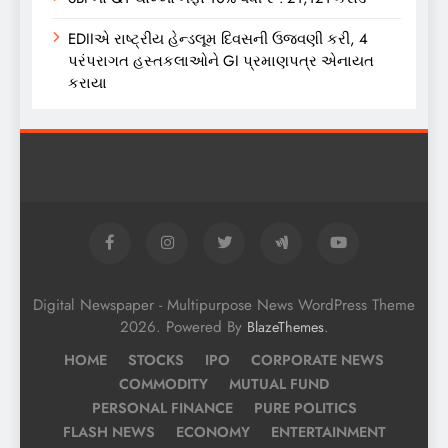
EDIIએ રાષ્ટ્રીય હેન્ડલૂમ દિવસની ઉજવણી કરી, 4
પરંપરાગત હસ્તકલાઓને GI પ્રમાણપત્ર એનાયત
કરાયા
Digital Newspaper - Multipurpose News WordPress Theme
2026. Powered By
.
BlazeThemes
HOME
STOCKS
IPO
CORPORATE NEWS
COMMODITY
MUTUAL FUND
PERSONAL FINANCE
PURE POLITICS
FLASH NEWS
ECONOMY
ENTERTAINMENT