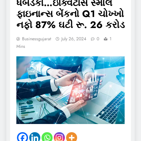
ધબડકો…ઇક્વિટાસ સ્મોલ
ફાઇનાન્સ બેંકનો Q1 ચોખ્ખો
નફો 87% ઘટી રૂ. 26 કરોડ
Businessgujarat
July 26, 2024
0
1
Mins