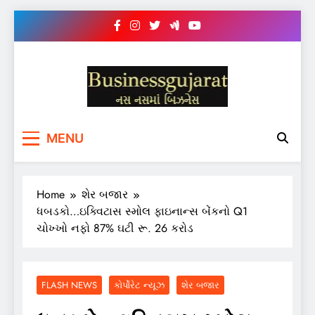
Skip
to
content
BUSINESS GUJARAT
નસ-નસ માં બિઝનેસ
MENU
Home
શેર બજાર
ધબડકો…ઇક્વિટાસ સ્મોલ ફાઇનાન્સ બેંકનો Q1
ચોખ્ખો નફો 87% ઘટી રૂ. 26 કરોડ
FLASH NEWS
કોર્પોરેટ ન્યૂઝ
શેર બજાર