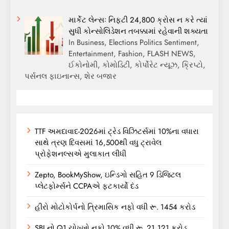
માર્કેટ લેન્સઃ નિફ્ટી 24,800 ક્રોસ ન કરે ત્યાં
સુધી કોન્સોલિડેશન તબક્કામાં રહેવાની શક્યતા
In Business, Elections Politics Sentiment,
Entertainment, Fashion, FLASH NEWS,
ઈકોનોમી, કોમોડિટી, કોર્પોરેટ ન્યૂઝ, ક્રિપ્ટો,
પર્સનલ ફાઇનાન્સ, શેર બજાર
TTF અમદાવાદ-2026માં ટ્રેડ વિઝિટર્સમાં 10%ના વધારા
સાથે ત્રણ દિવસમાં 16,500થી વધુ ટ્રાવેલ
પ્રોફેશનલ્સએ મુલાકાત લીધી
Zepto, BookMyShow, ઇન્ડિગો સહિત 9 ડિજિટલ
પ્લેટફોર્મ્સને CCPAએ ફટકાર્યો દંડ
હીરો મોટોકોર્પનો ત્રિમાસિક નફો વધી રૂ. 1454 કરોડ
SBI નો Q1 ચોખ્ખો નફો 10% વધી રૂ. 21,121 કરોડ