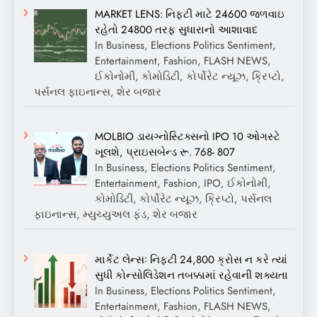
MARKET LENS: નિફ્ટી માટે 24600 જળવાઇ
રહેતો 24800 તરફ સુધારાનો આશાવાદ
In Business, Elections Politics Sentiment,
Entertainment, Fashion, FLASH NEWS,
ઈકોનોમી, કોમોડિટી, કોર્પોરેટ ન્યૂઝ, ક્રિપ્ટો,
પર્સનલ ફાઇનાન્સ, શેર બજાર
MOLBIO ડાયગ્નોસ્ટિક્સનો IPO 10 ઓગસ્ટે
ખૂલશે, પ્રાઇસબેન્ડ રૂ. 768- 807
In Business, Elections Politics Sentiment,
Entertainment, Fashion, IPO, ઈકોનોમી,
કોમોડિટી, કોર્પોરેટ ન્યૂઝ, ક્રિપ્ટો, પર્સનલ
ફાઇનાન્સ, મ્યુચ્યુઅલ ફંડ, શેર બજાર
માર્કેટ લેન્સઃ નિફ્ટી 24,800 ક્રોસ ન કરે ત્યાં
સુધી કોન્સોલિડેશન તબક્કામાં રહેવાની શક્યતા
In Business, Elections Politics Sentiment,
Entertainment, Fashion, FLASH NEWS,