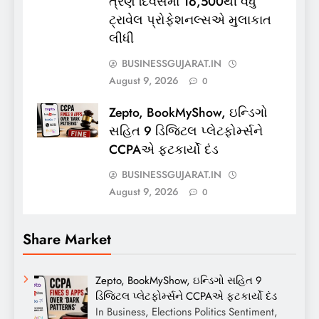
ત્રણ દિવસમાં 16,500થી વધુ
ટ્રાવેલ પ્રોફેશનલ્સએ મુલાકાત
લીધી
BUSINESSGUJARAT.IN
August 9, 2026
0
Zepto, BookMyShow, ઇન્ડિગો
સહિત 9 ડિજિટલ પ્લેટફોર્મ્સને
CCPAએ ફટકાર્યો દંડ
BUSINESSGUJARAT.IN
August 9, 2026
0
Share Market
Zepto, BookMyShow, ઇન્ડિગો સહિત 9
ડિજિટલ પ્લેટફોર્મ્સને CCPAએ ફટકાર્યો દંડ
In Business, Elections Politics Sentiment,