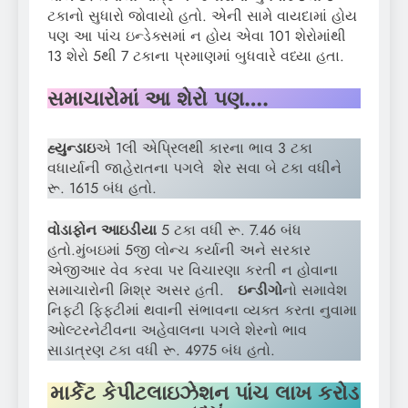
ટકાનો સુધારો જોવાયો હતો. એની સામે વાયદામાં હોય
પણ આ પાંચ ઇન્ડેક્સમાં ન હોય એવા 101 શેરોમાંથી
13 શેરો 5થી 7 ટકાના પ્રમાણમાં બુધવારે વધ્યા હતા.
સમાચારોમાં આ શેરો પણ….
હ્યુન્ડાઇ
એ 1લી એપ્રિલથી કારના ભાવ 3 ટકા
વધાર્યાની જાહેરાતના પગલે શેર સવા બે ટકા વધીને
રૂ. 1615 બંધ હતો.
વોડાફોન આઇડીયા
5 ટકા વધી રૂ. 7.46 બંધ
હતો.મુંબઇમાં 5જી લોન્ચ કર્યાની અને સરકાર
એજીઆર વેવ કરવા પર વિચારણા કરતી ન હોવાના
સમાચારોની મિશ્ર અસર હતી.
ઇન્ડીગો
નો સમાવેશ
નિફ્ટી ફિફ્ટીમાં થવાની સંભાવના વ્યક્ત કરતા નુવામા
ઓલ્ટરનેટીવના અહેવાલના પગલે શેરનો ભાવ
સાડાત્રણ ટકા વધી રૂ. 4975 બંધ હતો.
માર્કેટ કેપીટલાઇઝેશન પાંચ લાખ કરોડ