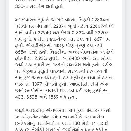
330નો સમાવેશ થતો હતો.
મંગળવારનો સુધારો આગળ વધતાં નિફ્ટી 22834ના
પ્રીવીયસ બંધ સામે 22874 ખુલી ઘટીને 22807નો લો
રાખી વધીને 22940 થઇ છેલ્લે 0.32% વધી 22907
બંધ હતો. શ્રીરામ ફાઇનેન્સ ચાર ટકા વધી 667 બંધ
હતો. એચડીએફસી લાઇફ પોણ ત્રણ ટકા વધી
665ના સ્તરે હતો. નિફ્ટીના અન્ય ગેઇનર્સમાં અપોલો
હોસ્પીટલ 2.93% સુધરી રૂ. 6430 અને ટાટા સ્ટીલ
અઢી ટકા સુધરી રૂ. 158નો સમાવેશ થતો હતો. સ્ટીલ
પર સેફગાર્ડ ડ્યુટી લાદવાની સરકારની દરખાસ્તની
સાનુકૂળ અસર થઇ હતી. ટેક મહીન્દ્ર સવા બે ટકાના
લોસે રૂ. 1397 બોલાતો હતો. આઇટીસી, ટીસીએસ
અને ઇન્પોસીસ સવાથી દોઢ ટકા ઘટી અનુક્રમે રૂ.
403, 3505 અને 1589 બંધ હતા.
અહો આશ્ચર્યમ્: એનએસઇ ખાતે કુલ પાંચ ઇન્ડેક્સો
પર એફએન્ડઓના સોદા થઇ શકે છે. આ પાંચેય
ઇન્ડેક્સોનું પ્રતિનિધિત્વ કરતાં 130 શેરો પર વાયદો
થાય છે. તેમાંથી માત્ર બે જ શેરોમાં બુધવારે 5થી 6