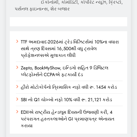
ઈકોનોમી, કોમોડિટી, કોર્પોરેટ ન્યૂઝ, ક્રિપ્ટો,
પર્સનલ ફાઇનાન્સ, શેર બજાર
TTF અમદાવાદ-2026માં ટ્રેડ વિઝિટર્સમાં 10%ના વધારા
સાથે ત્રણ દિવસમાં 16,500થી વધુ ટ્રાવેલ
પ્રોફેશનલ્સએ મુલાકાત લીધી
Zepto, BookMyShow, ઇન્ડિગો સહિત 9 ડિજિટલ
પ્લેટફોર્મ્સને CCPAએ ફટકાર્યો દંડ
હીરો મોટોકોર્પનો ત્રિમાસિક નફો વધી રૂ. 1454 કરોડ
SBI નો Q1 ચોખ્ખો નફો 10% વધી રૂ. 21,121 કરોડ
EDIIએ રાષ્ટ્રીય હેન્ડલૂમ દિવસની ઉજવણી કરી, 4
પરંપરાગત હસ્તકલાઓને GI પ્રમાણપત્ર એનાયત
કરાયા