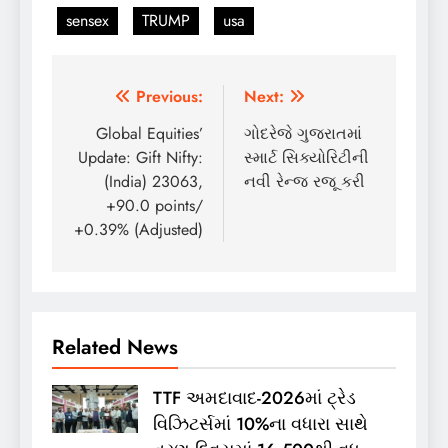
sensex
TRUMP
usa
Post
Previous:
Next:
navigation
Global Equities’
ગોદરેજે ગુજરાતમાં
Update: Gift Nifty:
સ્માર્ટ સિક્યોરિટીની
(India) 23063,
નવી રેન્જ રજૂ કરી
+90.0 points/
+0.39% (Adjusted)
Related News
TTF અમદાવાદ-2026માં ટ્રેડ
વિઝિટર્સમાં 10%ના વધારા સાથે