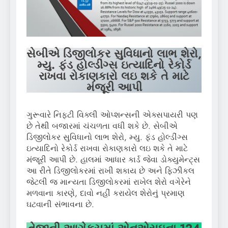
સેબીએ ડિજીલોકર સુવિધાનો લાભ શેરો,
મ્યુ. ફંડ હોલ્ડીંગ્સ ઇત્યાદિનો રેકોર્ડ
રાખવા રોકાણકારો લઇ શકે તે માટે
મંજૂરી આપી
ગુરૂવારે નિફ્ટી વિક્લી ઓપ્શન્સની એક્સપાયરી પણ
છે તેથી બજારમાં ચંચળતા વધી શકે છે. સેબીએ
ડિજીલોકર સુવિધાનો લાભ શેરો, મ્યુ. ફંડ હોલ્ડીંગ્સ
ઇત્યાદિનો રેકોર્ડ રાખવા રોકાણકારો લઇ શકે તે માટે
મંજૂરી આપી છે. હાલમાં આધાર કાર્ડ જેવા ડોક્યુમેન્ટ્સ
આ રીતે ડિજીલોકરમાં રાખી શકાય છે અને ફિઝીકલ
જેટલી જ માન્યતા ડિજીલોકરમાં રાખેલ શેરો વગેરેને
મળવાના કારણે, દાવો નહીં કરાયેલ શેરોનું પ્રમાણ
ઘટવાની સંભાવના છે.
તેજીની આગેકૂચમાં એનએસઇના 124