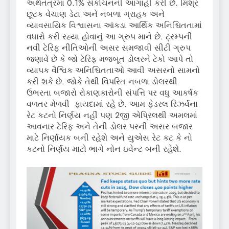
અર્થતંત્રમાં 0.1% સંકોચનની આગાહી કરી છે. મિશ્ર
છૂટક વેચાણ ડેટા અને નબળા ગ્રાહક અને
વ્યાવસાયિક વિશ્વાસના આંકડા આર્થિક અનિશ્ચિતતામાં
વધારો કરી રહ્યા હોવાનું આ ગ્રુપ માને છે. ટ્રમ્પની
નવી ટેરિફ નીતિઓની અસર સમજાવી સીટી ગ્રુપ
જણાવે છે કે જો ટેરિફ મજબૂત ડોલરને ટેકો આપે તો
વ્યાપક વૈશ્વિક અનિશ્ચિતતાઓ આવી અસરનો સામનો
કરી શકે છે. જોકે તેથી વિપરિત નબળા ડોલરથી
ઉભરતા બજારો રોકાણકારોની સંપત્તિ પર વધુ આકર્ષક
વળતર મેળવી ફાયદામાં રહે છે. આમ ફેડરલ રિઝર્વના
રેટ કટનો નિર્ણય નહીં પણ 2જી એપ્રિલથી અમલમાં
આવનાર ટેરિફ અને તેની ડોલર પરની અસર બજાર
માટે નિર્ણાયક બની રહેશે અને યુએસ રેટ કટ કે નો
કટનો નિર્ણય માટો ભાગે નોન ઇવેન્ટ બની રહેશે.