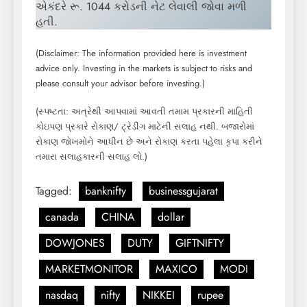
એકંદરે રૂ. 1044 કરોડની નેટ લેવાલી જોવા મળી
હતી.
(Disclaimer: The information provided here is investment
advice only. Investing in the markets is subject to risks and
please consult your advisor before investing.)
(સ્પષ્ટતા: અત્રેથી આપવામાં આવતી તમામ પ્રકારની માહિતી
કોઇપણ પ્રકારે રોકાણ/ ટ્રેડીંગ માટેની સલાહ નથી. બજારોમાં
રોકાણ જોખમોને આધીન છે અને રોકાણ કરતા પહેલા કૃપા કરીને
તમારા સલાહકારની સલાહ લો.)
Tagged:
banknifty
businessgujarat
canada
CHINA
dollar
DOWJONES
DUTY
GIFTNIFTY
MARKETMONITOR
MAXICO
MODI
nasdaq
nifty
NIKKEI
rupee