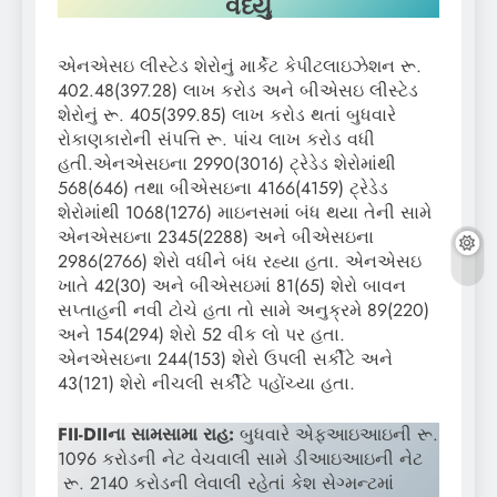
વધ્યું
એનએસઇ લીસ્ટેડ શેરોનું માર્કેટ કેપીટલાઇઝેશન રૂ.
402.48(397.28) લાખ કરોડ અને બીએસઇ લીસ્ટેડ
શેરોનું રૂ. 405(399.85) લાખ કરોડ થતાં બુધવારે
રોકાણકારોની સંપત્તિ રૂ. પાંચ લાખ કરોડ વધી
હતી.એનએસઇના 2990(3016) ટ્રેડેડ શેરોમાંથી
568(646) તથા બીએસઇના 4166(4159) ટ્રેડેડ
શેરોમાંથી 1068(1276) માઇનસમાં બંધ થયા તેની સામે
એનએસઇના 2345(2288) અને બીએસઇના
2986(2766) શેરો વધીને બંધ રહ્યા હતા. એનએસઇ
ખાતે 42(30) અને બીએસઇમાં 81(65) શેરો બાવન
સપ્તાહની નવી ટોચે હતા તો સામે અનુક્રમે 89(220)
અને 154(294) શેરો 52 વીક લો પર હતા.
એનએસઇના 244(153) શેરો ઉપલી સર્કીટે અને
43(121) શેરો નીચલી સર્કીટે પહોંચ્યા હતા.
FII-DIIના સામસામા રાહ:
બુધવારે એફઆઇઆઇની રૂ.
1096 કરોડની નેટ વેચવાલી સામે ડીઆઇઆઇની નેટ
રૂ. 2140 કરોડની લેવાલી રહેતાં કેશ સેગ્મન્ટમાં