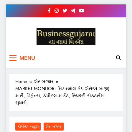
Skip
to
content
BUSINESS GUJARAT
નસ-નસ માં બિઝનેસ
MENU
Home
શેર બજાર
MARKET MONITOR: મિડ-સ્મોલ કેપ શેરોએ બાજી
મારી, ડિફેન્સ, કેપીટલ માર્કેટ, રિયલ્ટી સેક્ટર્સમાં
સુધારો
કોર્પોરેટ ન્યૂઝ
શેર બજાર