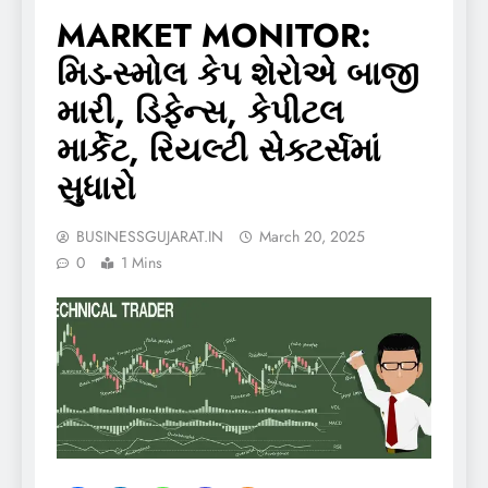
MARKET MONITOR:
મિડ-સ્મોલ કેપ શેરોએ બાજી
મારી, ડિફેન્સ, કેપીટલ
માર્કેટ, રિયલ્ટી સેક્ટર્સમાં
સુધારો
BUSINESSGUJARAT.IN
March 20, 2025
0
1 Mins