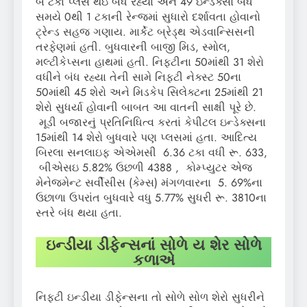
બે ટકા પ્લસ થઇ બંધ રહ્યા અને 49 ઇન્ડેક્સો બંધ
સમયે 0થી 1 ટકાની રેન્જમાં સુધારો દર્શાવતા હોવાનો
ટ્રેન્ડ સહજ ગણાય. માર્કેટ બ્રેડ્થ એડવાન્સિસની
તરફેણમાં હતી. બુધવારની બાજી મિડ, સ્મોલ,
મલ્ટીકેપ્સના હાથમાં હતી. નિફ્ટીના 50માંથી 31 શેરો
વધીને બંધ રહ્યા તેની સામે નિફ્ટી નેક્સ્ટ 50ના
50માંથી 45 શેરો અને મિડકેપ સિલેક્ટના 25માંથી 21
શેરો સુધર્યા હોવાની બાબત આ વાતની સાક્ષી પૂરે છે.
મૂડી બજારનું પ્રતિનિધિત્વ કરતાં કેપીટલ ઇન્ડેક્સના
15માંથી 14 શેરો બુધવારે પણ પ્લસમાં હતા. આદિત્ય
બિરલા સનલાઇફ એએમસી 6.36 ટકા વધી રૂ. 633,
બીએસઇ 5.82% ઉછળી 4388 , કોમ્પ્યુટર એજ
મેનેજમેન્ટ સર્વીસીસ (કેમ્સ) મંગળવારના 5. 69%ના
ઉછાળા ઉપરાંત બુધવારે વધુ 5.77% સુધરી રૂ. 3810ના
સ્તરે બંધ થયા હતા.
ઇન્ડીયા ડીફેન્સનાં સોળે ય શેર સોળે
કળાએ
નિફ્ટી ઇન્ડીયા ડીફેન્સના તો સોળે સોળ શેરો સુધરીને