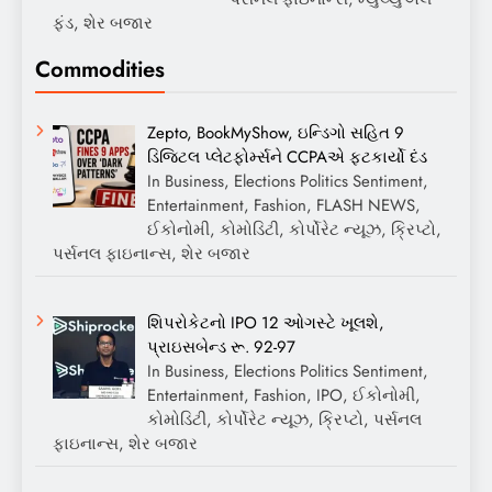
ફંડ, શેર બજાર
Commodities
Zepto, BookMyShow, ઇન્ડિગો સહિત 9
ડિજિટલ પ્લેટફોર્મ્સને CCPAએ ફટકાર્યો દંડ
In Business, Elections Politics Sentiment,
Entertainment, Fashion, FLASH NEWS,
ઈકોનોમી, કોમોડિટી, કોર્પોરેટ ન્યૂઝ, ક્રિપ્ટો,
પર્સનલ ફાઇનાન્સ, શેર બજાર
શિપરોકેટનો IPO 12 ઓગસ્ટે ખૂલશે,
પ્રાઇસબેન્ડ રૂ. 92-97
In Business, Elections Politics Sentiment,
Entertainment, Fashion, IPO, ઈકોનોમી,
કોમોડિટી, કોર્પોરેટ ન્યૂઝ, ક્રિપ્ટો, પર્સનલ
ફાઇનાન્સ, શેર બજાર