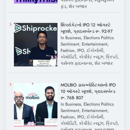
પર્સનલ ફાઇનાન્સ, મ્યુચ્યુઅલ
ફંડ, શેર બજાર
શિપરોકેટનો IPO 12 ઓગસ્ટે
ખૂલશે, પ્રાઇસબેન્ડ રૂ. 92-97
In Business, Elections Politics
Sentiment, Entertainment,
Fashion, IPO, ઈકોનોમી,
કોમોડિટી, કોર્પોરેટ ન્યૂઝ, ક્રિપ્ટો,
પર્સનલ ફાઇનાન્સ, શેર બજાર
MOLBIO ડાયગ્નોસ્ટિક્સનો IPO
10 ઓગસ્ટે ખૂલશે, પ્રાઇસબેન્ડ
રૂ. 768- 807
In Business, Elections Politics
Sentiment, Entertainment,
Fashion, IPO, ઈકોનોમી,
કોમોડિટી, કોર્પોરેટ ન્યૂઝ, ક્રિપ્ટો,
પર્સનલ ફાઇનાન્સ, મ્યુચ્યુઅલ