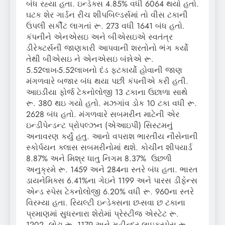
બંધ રહ્યા હતા. ઇન્ડેક્સ 4.85% વધી 6064 થયો હતો.
ઘટક શેર ગાર્ડન રીચ શીપબિલ્ડર્સમાં તો વીસ ટકાની
ઉપલી સર્કીટ લાગતાં રૂ. 273 વધી 1641 બંધ હતો.
કંપનીને એનએસઇ અને બીએસઇએ સ્વતંત્ર
ડીરેક્ટર્સની જાણકારી આપવાની શરતોનો ભંગ કર્યો
તેથી બીએસઇ ને એનએસઇ બંન્નેએ રૂ.
5.52લાખ-5.52લાખનો દંડ ફટકાર્યો હોવાની જાણ
મંગળવારે બજાર બંધ થયા પછી કંપનીએ કરી હતી.
આઇડીયા ફોર્જ ટેકનોલોજી 13 ટકાના ઉછાળા સાથે
રૂ. 380 થઇ ગયો હતો. મઝગાંવ ડોક 10 ટકા વધી રૂ.
2628 બંધ હતો. મંગળવારે સબમરીન માટેની એર
ઇન્ડીપેન્ડન્ટ પ્રોપલ્ઝન (એઆઇપી) સિસ્ટમનું
અનાવરણ કર્યું હતુ. આનો વપરાશ ભારતીય નૌસેનાની
સ્કોર્પયન ક્લાસ સબમરીનોમાં થશે. કોચીન શીપયાર્ડ
8.87% અને મિશ્ર ધાતુ નિગમ 8.37% ઉછળી
અનુક્રમે રૂ. 1459 અને 284ના સ્તરે બંધ હતા. ભારત
ડાયનેમિક્સ 6.41%ના ગેઇને 1199 અને પારસ ડીફેન્સ
એન્ડ સ્પેસ ટેકનોલોજી 6.20% વધી રૂ. 960ના સ્તરે
વિરમ્યા હતા. રિયલ્ટી ઇન્ડેક્સના છ-સવા છ ટકાના
પ્રમાણમાં સુધરનારા શેરોમાં પ્રેસ્ટીજ એસ્ટેટ રૂ.
1202, લોઢા રૂ. 1179 અને મહીન્દ્ર લાઇફસ્પેસ રૂ.