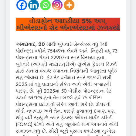
વોડાફોન આઇડીયા 5
%
અપ
,
બીએસઇનો શેર એનએસઇમાં ઝળક્યો
અમદાવાદ, 20 માર્ચઃ
બુધવારે સેન્સેક્સ વધુ 148
પોઈન્ટ્સ વધીને 75449ના લેવલે અને નિફ્ટી વધુ 73
પોઇન્ટ્સના ગેઇને 22907ના સ્તરે વિરમ્યા હતા.
બુધવારે (આપણી મધ્યરાત્રીએ) યુએસ ફેડરલ રિઝર્વ
દ્વારા થનારા વ્યાજ કપાતના નિર્ણયની આતુરતા પૂર્વક
રાહ જોવાય છે. ફેડ રેટ વર્તમાન સ્તરે જાળવી રાખી
2025 માં વધુ ઘટાડાનો સંકેત આપે એવી બજારની
ધારણા છે. પૂર્વે 2025માં 50 બેસીસ પોઇન્ટ્સના રેટ
કટનો અંદાજ હતો તેના બદલે હવે 75 બેસિસ
પોઇન્ટ્સના ઘટાડાનો સંકેત આવી શકે છે. ડોલરની
થોડી નબળાઇ અને તેના કારણે ફુગાવાનું દબાણ પણ
થોડું વધી રહ્યું છે ત્યારે ફેડરલ ઓપન માર્કેટ કમિટી
(FOMC) થોભો અને રાહ જૂઓનો માર્ગ અપનાવે એવી
સંભાવના વધુ છે. સીટી જૂથે પ્રથમ ક્વાર્ટરમાં યુએસ