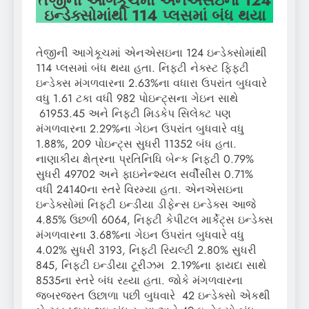
ઇન્ડેક્સોમાંથી 114 પ્લસમાં બંધ થયા
તેજીની આગેકૂચમાં એનએસઇના 124 ઇન્ડેક્સોમાંથી
114 પ્લસમાં બંધ થયા હતા. નિફ્ટી નેક્સ્ટ ફિફ્ટી
ઇન્ડેક્સ મંગળવારના 2.63%ના વધારા ઉપરાંત બુધવારે
વધુ 1.61 ટકા વધી 982 પોઇન્ટ્સના ગેઇન સાથે
61953.45 અને નિફ્ટી મિડકેપ સિલેક્ટ પણ
મંગળવારના 2.29%ના ગેઇન ઉપરાંત બુધવારે વધુ
1.88%, 209 પોઇન્ટ્સ સુધરી 11352 બંધ હતા.
નાણાકીય ક્ષેત્રના પ્રતિનિધિ બેન્ક નિફ્ટી 0.79%
સુધરી 49702 અને ફાઇનેન્શ્યલ સર્વીસીસ 0.71%
વધી 24140ના સ્તરે વિરમ્યા હતા. એનએસઇના
ઇન્ડેક્સોમાં નિફ્ટી ઇન્ડીયા ડીફેન્સ ઇન્ડેક્સ આજે
4.85% ઉછળી 6064, નિફ્ટી કેપીટલ માર્કેટ્સ ઇન્ડેક્સ
મંગળવારના 3.68%ના ગેઇન ઉપરાંત બુધવારે વધુ
4.02% સુધરી 3193, નિફ્ટી રિયલ્ટી 2.80% સુધરી
845, નિફ્ટી ઇન્ડીયા ટૂરીઝમ 2.19%ના ફાયદા સાથે
8535ના સ્તરે બંધ રહ્યા હતા. જોકે મંગળવારના
જબરજસ્ત ઉછાળા પછી બુધવારે 42 ઇન્ડેક્સો એકથી