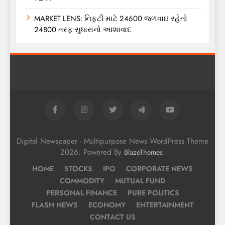
MARKET LENS: નિફ્ટી માટે 24600 જળવાઇ રહેતો
24800 તરફ સુધારાનો આશાવાદ
Digital Newspaper - Multipurpose News WordPress Theme
2026. Powered By
.
BlazeThemes
HOME
STOCKS
IPO
CORPORATE NEWS
COMMODITY
MUTUAL FUND
PERSONAL FINANCE
PURE POLITICS
FLASH NEWS
ECONOMY
ENTERTAINMENT
CONTACT US