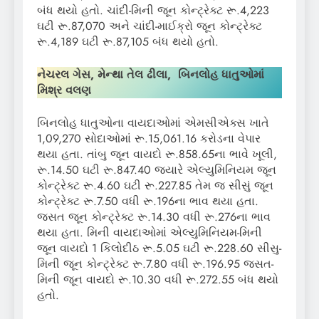
બંધ થયો હતો. ચાંદી-મિની જૂન કોન્ટ્રેક્ટ રૂ.4,223
ઘટી રૂ.87,070 અને ચાંદી-માઈક્રો જૂન કોન્ટ્રેક્ટ
રૂ.4,189 ઘટી રૂ.87,105 બંધ થયો હતો.
નેચરલ ગેસ, મેન્થા તેલ ઢીલા, બિનલોહ ધાતુઓમાં
મિશ્ર વલણ
બિનલોહ ધાતુઓના વાયદાઓમાં એમસીએક્સ ખાતે
1,09,270 સોદાઓમાં રૂ.15,061.16 કરોડના વેપાર
થયા હતા. તાંબુ જૂન વાયદો રૂ.858.65ના ભાવે ખૂલી,
રૂ.14.50 ઘટી રૂ.847.40 જ્યારે એલ્યુમિનિયમ જૂન
કોન્ટ્રેક્ટ રૂ.4.60 ઘટી રૂ.227.85 તેમ જ સીસું જૂન
કોન્ટ્રેક્ટ રૂ.7.50 વધી રૂ.196ના ભાવ થયા હતા.
જસત જૂન કોન્ટ્રેક્ટ રૂ.14.30 વધી રૂ.276ના ભાવ
થયા હતા. મિની વાયદાઓમાં એલ્યુમિનિયમ-મિની
જૂન વાયદો 1 કિલોદીઠ રૂ.5.05 ઘટી રૂ.228.60 સીસુ-
મિની જૂન કોન્ટ્રેક્ટ રૂ.7.80 વધી રૂ.196.95 જસત-
મિની જૂન વાયદો રૂ.10.30 વધી રૂ.272.55 બંધ થયો
હતો.