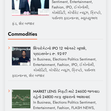
Sentiment, Entertainment,
Fashion, IPO, ઈકોનોમી,
કોમોડિટી, કોર્પોરેટ ન્યૂઝ, ક્રિપ્ટો,
પર્સનલ ફાઇનાન્સ, મ્યુચ્યુઅલ
ફંડ, શેર બજાર
Commodities
શિપરોકેટનો IPO 12 ઓગસ્ટે ખૂલશે,
પ્રાઇસબેન્ડ રૂ. 92-97
In Business, Elections Politics Sentiment,
Entertainment, Fashion, IPO, ઈકોનોમી,
કોમોડિટી, કોર્પોરેટ ન્યૂઝ, ક્રિપ્ટો, પર્સનલ
ફાઇનાન્સ, શેર બજાર
MARKET LENS: નિફ્ટી માટે 24600 જળવાઇ
રહેતો 24800 તરફ સુધારાનો આશાવાદ
In Business, Elections Politics Sentiment,
Entertainment, Fashion, FLASH NEWS,