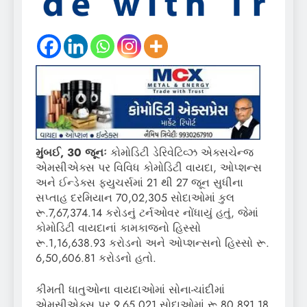
મુંબઈ, 30 જૂનઃ
કોમોડિટી ડેરિવેટિવ્ઝ એક્સચેન્જ
એમસીએક્સ પર વિવિધ કોમોડિટી વાયદા, ઓપ્શન્સ
અને ઈન્ડેક્સ ફ્યુચર્સમાં 21 થી 27 જૂન સુધીના
સપ્તાહ દરમિયાન 70,02,305 સોદાઓમાં કુલ
રૂ.7,67,374.14 કરોડનું ટર્નઓવર નોંધાયું હતું, જેમાં
કોમોડિટી વાયદાનાં કામકાજનો હિસ્સો
રૂ.1,16,638.93 કરોડનો અને ઓપ્શન્સનો હિસ્સો રૂ.
6,50,606.81 કરોડનો હતો.
કીમતી ધાતુઓના વાયદાઓમાં સોના-ચાંદીમાં
એમસીએક્સ પર 9,65,021 સોદાઓમાં રૂ.80,891.18