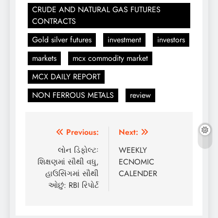
CRUDE AND NATURAL GAS FUTURES
CONTRACTS
Gold silver futures
investment
investors
markets
mcx commodity market
MCX DAILY REPORT
NON FERROUS METALS
review
Post
Previous:
Next:
navigation
લોન ડિફોલ્ટઃ
WEEKLY
શિક્ષણમાં સૌથી વધુ,
ECNOMIC
હાઉસિંગમાં સૌથી
CALENDER
ઓછું: RBI રિપોર્ટ