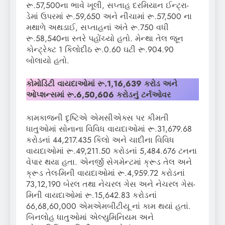
રૂ.57,500ના ભાવે ખૂલી, સપ્તાહ દરમિયાન ઈન્ટ્રા-
ડેમાં ઉપરમાં રૂ.59,650 અને નીચામાં રૂ.57,500 ના
મથાળે અથડાઈ, સપ્તાહનાં અંતે રૂ.750 વધી
રૂ.58,540ના સ્તરે પહોંચ્યો હતો. મેન્થા તેલ જૂન
કોન્ટ્રેક્ટ 1 કિલોદીઠ રૂ.0.60 ઘટી રૂ.904.90
બોલાયો હતો.
કોમોડિટી વાયદાઓમાં
રૂ.
1,16,639
કરોડ અને
ઓપ્શન્સમાં રૂ.
6
,
50
,
606
કરોડનું ટર્નઓવર
કામકાજની દૃષ્ટિએ એમસીએક્સ પર કીમતી
ધાતુઓમાં સોનાના વિવિધ વાયદાઓમાં રૂ.31,679.68
કરોડનાં 44,217.435 કિલો અને ચાદીના વિવિધ
વાયદાઓમાં રૂ.49,211.50 કરોડનાં 5,484.676 ટનના
વેપાર થયા હતા. એનર્જી સેગમેન્ટમાં ક્રૂડ તેલ અને
ક્રૂડ તેલ-મિની વાયદાઓમાં રૂ.4,959.72 કરોડનાં
73,12,190 બેરલ તથા નેચરલ ગેસ અને નેચરલ ગેસ-
મિની વાયદાઓમાં રૂ.15,642.83 કરોડનાં
66,68,60,000 એમએમબીટીયૂ નાં કામ થયાં હતાં.
બિનલોહ ધાતુઓમાં એલ્યુમિનિયમ અને