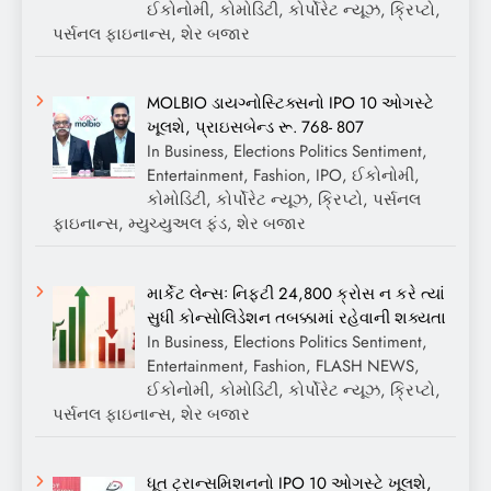
ઈકોનોમી, કોમોડિટી, કોર્પોરેટ ન્યૂઝ, ક્રિપ્ટો,
પર્સનલ ફાઇનાન્સ, શેર બજાર
MOLBIO ડાયગ્નોસ્ટિક્સનો IPO 10 ઓગસ્ટે
ખૂલશે, પ્રાઇસબેન્ડ રૂ. 768- 807
In Business, Elections Politics Sentiment,
Entertainment, Fashion, IPO, ઈકોનોમી,
કોમોડિટી, કોર્પોરેટ ન્યૂઝ, ક્રિપ્ટો, પર્સનલ
ફાઇનાન્સ, મ્યુચ્યુઅલ ફંડ, શેર બજાર
માર્કેટ લેન્સઃ નિફ્ટી 24,800 ક્રોસ ન કરે ત્યાં
સુધી કોન્સોલિડેશન તબક્કામાં રહેવાની શક્યતા
In Business, Elections Politics Sentiment,
Entertainment, Fashion, FLASH NEWS,
ઈકોનોમી, કોમોડિટી, કોર્પોરેટ ન્યૂઝ, ક્રિપ્ટો,
પર્સનલ ફાઇનાન્સ, શેર બજાર
ધૂત ટ્રાન્સમિશનનો IPO 10 ઓગસ્ટે ખૂલશે,