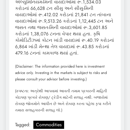
એલ્યુમિનિયમ-મિની વાયદાઓમાં રૂ.1,534.03
કરોડનાં 66,628 ટન સીસુ અને સીસુ-મિની
વાયદાઓમાં રૂ.412.02 કરોડનાં 21,841 ટન તાંબાના
વાયદાઓમાં રૂ.9,513.26 કરોડનાં 1,12,445 ટન અને
જસત તથા જસત-મિની વાયદાઓમાં રૂ.3,601.85
કરોડનાં 1,38,076 ટનના વેપાર થયા હતા. કૃષિ
કોમોડિટીઝમાં કોટન ખાંડી વાયદામાં રૂ.40.19 કરોડનાં
6,864 ખાંડી મેન્થા તેલ વાયદામાં રૂ.43.85 કરોડનાં
479.16 ટનનાં કામકાજ થયાં હતાં.
(Disclaimer: The information provided here is investment
advice only. Investing in the markets is subject to risks and
please consult your advisor before investing.)
(સ્પષ્ટતા: અત્રેથી આપવામાં આવતી તમામ પ્રકારની માહિતી
કોઇપણ પ્રકારે રોકાણ/ ટ્રેડીંગ માટેની સલાહ નથી. બજારોમાં
રોકાણ જોખમોને આધીન છે અને રોકાણ કરતા પહેલા કૃપા કરીને
તમારા સલાહકારની સલાહ લો.)
Tagged:
Commodities