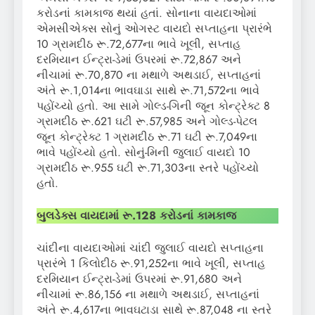
કરોડનાં કામકાજ થયાં હતાં. સોનાના વાયદાઓમાં
એમસીએક્સ સોનું ઓગસ્ટ વાયદો સપ્તાહના પ્રારંભે
10 ગ્રામદીઠ રૂ.72,677ના ભાવે ખૂલી, સપ્તાહ
દરમિયાન ઈન્ટ્રા-ડેમાં ઉપરમાં રૂ.72,867 અને
નીચામાં રૂ.70,870 ના મથાળે અથડાઈ, સપ્તાહનાં
અંતે રૂ.1,014ના ભાવઘાડા સાથે રૂ.71,572ના ભાવે
પહોંચ્યો હતો. આ સામે ગોલ્ડ-ગિની જૂન કોન્ટ્રેક્ટ 8
ગ્રામદીઠ રૂ.621 ઘટી રૂ.57,985 અને ગોલ્ડ-પેટલ
જૂન કોન્ટ્રેક્ટ 1 ગ્રામદીઠ રૂ.71 ઘટી રૂ.7,049ના
ભાવે પહોંચ્યો હતો. સોનું-મિની જુલાઈ વાયદો 10
ગ્રામદીઠ રૂ.955 ઘટી રૂ.71,303ના સ્તરે પહોંચ્યો
હતો.
બુલડેક્સ વાયદામાં
રૂ.
128
કરોડનાં કામકાજ
ચાંદીના વાયદાઓમાં ચાંદી જુલાઈ વાયદો સપ્તાહના
પ્રારંભે 1 કિલોદીઠ રૂ.91,252ના ભાવે ખૂલી, સપ્તાહ
દરમિયાન ઈન્ટ્રા-ડેમાં ઉપરમાં રૂ.91,680 અને
નીચામાં રૂ.86,156 ના મથાળે અથડાઈ, સપ્તાહનાં
અંતે રૂ.4,617ના ભાવઘટાડા સાથે રૂ.87,048 ના સ્તરે