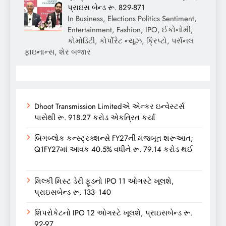
પ્રાઇસ બેન્ડ રૂ. 829-871
In Business, Elections Politics Sentiment,
Entertainment, Fashion, IPO, ઈકોનોમી,
કોમોડિટી, કોર્પોરેટ ન્યૂઝ, ક્રિપ્ટો, પર્સનલ
ફાઇનાન્સ, શેર બજાર
Dhoot Transmission Limitedએ એન્કર ઇન્વેસ્ટર્સ
પાસેથી રૂ. 918.27 કરોડ એકત્રિત કર્યા
બિગબ્લોક કન્સ્ટ્રક્શન્સે FY27ની મજબૂત શરૂઆત;
Q1FY27માં આવક 40.5% વધીને રૂ. 79.14 કરોડ થઈ
મિલ્કી મિસ્ટ ડેરી ફૂડનો IPO 11 ઓગસ્ટે ખૂલશે,
પ્રાઇસબેન્ડ રૂ. 133- 140
શિપરોકેટનો IPO 12 ઓગસ્ટે ખૂલશે, પ્રાઇસબેન્ડ રૂ.
92-97