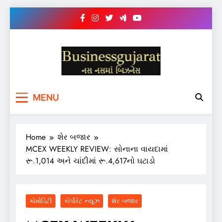
Skip
to
content
BUSINESS GUJARAT
નસ-નસ માં બિઝનેસ
MENU
Home
શેર બજાર
MCEX WEEKLY REVIEW: સોનાના વાયદામાં
રૂ.1,014 અને ચાંદીમાં રૂ.4,617નો ઘટાડો
કોમોડિટી
કોર્પોરેટ ન્યૂઝ
શેર બજાર