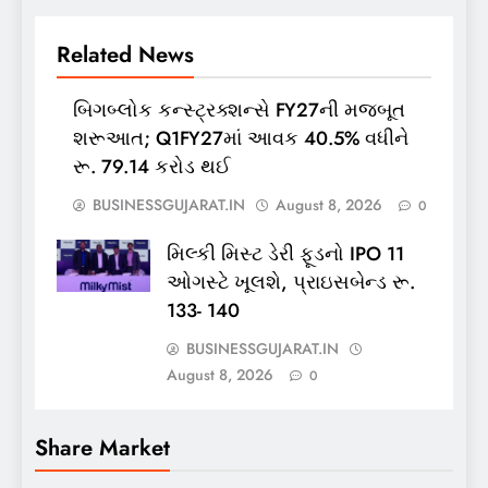
Related News
બિગબ્લોક કન્સ્ટ્રક્શન્સે FY27ની મજબૂત
શરૂઆત; Q1FY27માં આવક 40.5% વધીને
રૂ. 79.14 કરોડ થઈ
BUSINESSGUJARAT.IN
August 8, 2026
0
મિલ્કી મિસ્ટ ડેરી ફૂડનો IPO 11
ઓગસ્ટે ખૂલશે, પ્રાઇસબેન્ડ રૂ.
133- 140
BUSINESSGUJARAT.IN
August 8, 2026
0
Share Market