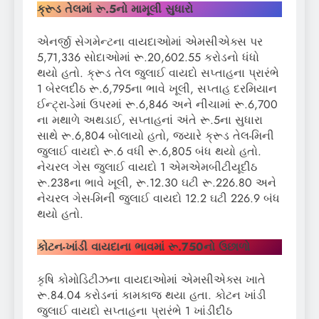
ક્રૂડ તેલમાં રૂ.5નો મામૂલી સુધારો
એનર્જી સેગમેન્ટના વાયદાઓમાં એમસીએક્સ પર
5,71,336 સોદાઓમાં રૂ.20,602.55 કરોડનો ધંધો
થયો હતો. ક્રૂડ તેલ જુલાઈ વાયદો સપ્તાહના પ્રારંભે
1 બેરલદીઠ રૂ.6,795ના ભાવે ખૂલી, સપ્તાહ દરમિયાન
ઈન્ટ્રા-ડેમાં ઉપરમાં રૂ.6,846 અને નીચામાં રૂ.6,700
ના મથાળે અથડાઈ, સપ્તાહનાં અંતે રૂ.5ના સુધારા
સાથે રૂ.6,804 બોલાયો હતો, જ્યારે ક્રૂડ તેલ-મિની
જુલાઈ વાયદો રૂ.6 વધી રૂ.6,805 બંધ થયો હતો.
નેચરલ ગેસ જુલાઈ વાયદો 1 એમએમબીટીયૂદીઠ
રૂ.238ના ભાવે ખૂલી, રૂ.12.30 ઘટી રૂ.226.80 અને
નેચરલ ગેસ-મિની જુલાઈ વાયદો 12.2 ઘટી 226.9 બંધ
થયો હતો.
કોટન-ખાંડી વાયદાના ભાવમાં રૂ.750નો ઉછાળો
કૃષિ કોમોડિટીઝના વાયદાઓમાં એમસીએક્સ ખાતે
રૂ.84.04 કરોડનાં કામકાજ થયા હતા. કોટન ખાંડી
જુલાઈ વાયદો સપ્તાહના પ્રારંભે 1 ખાંડીદીઠ