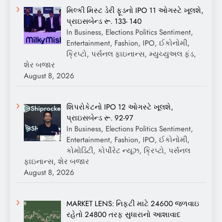
મિલ્કી મિસ્ટ ડેરી ફૂડનો IPO 11 ઓગસ્ટે ખૂલશે,
પ્રાઇસબેન્ડ રૂ. 133- 140
In Business, Elections Politics Sentiment,
Entertainment, Fashion, IPO, ઈકોનોમી,
ક્રિપ્ટો, પર્સનલ ફાઇનાન્સ, મ્યુચ્યુઅલ ફંડ,
શેર બજાર
August 8, 2026
શિપરોકેટનો IPO 12 ઓગસ્ટે ખૂલશે,
પ્રાઇસબેન્ડ રૂ. 92-97
In Business, Elections Politics Sentiment,
Entertainment, Fashion, IPO, ઈકોનોમી,
કોમોડિટી, કોર્પોરેટ ન્યૂઝ, ક્રિપ્ટો, પર્સનલ
ફાઇનાન્સ, શેર બજાર
August 8, 2026
MARKET LENS: નિફ્ટી માટે 24600 જળવાઇ
રહેતો 24800 તરફ સુધારાનો આશાવાદ