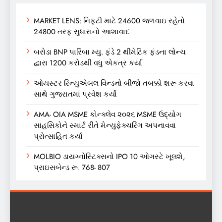
MARKET LENS: નિફ્ટી માટે 24600 જળવાઇ રહેતો
24800 તરફ સુધારાનો આશાવાદ
બરોડા BNP પારિબા મ્યુ. ફંડે 2 થીમેટિક ફંડના લોન્ચ
દ્વારા 1200 કરોડથી વધુ એકત્ર કર્યા
ઓયસ્ટર રિન્યુએબલ વિન્ડનો બીજો તબક્કો શરૂ કરવા
સાથે ગુજરાતમાં પ્રવેશ કર્યો
AMA- OIA MSME કોન્ક્લેવ ૨૦૨૬ MSME ઉદ્યોગ
સાહસિકોને સ્માર્ટ રીતે મેન્યુફેક્ચરિંગ અપનાવવા
પ્રોત્સાહિત કર્યા
MOLBIO ડાયગ્નોસ્ટિક્સનો IPO 10 ઓગસ્ટે ખૂલશે,
પ્રાઇસબેન્ડ રૂ. 768- 807