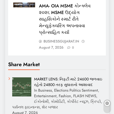
AMA- OIA MSME કોન્ક્લેવ
૨૦૨૬ MSME ઉદ્યોગ
સાહસિકોને સ્માર્ટ રીતે
મેન્યુફેક્ચરિંગ અપનાવવા
પ્રોત્સાહિત કર્યા
BUSINESSGUJARAT.IN
August 7, 2026
0
Share Market
MARKET LENS: નિફ્ટી માટે 24600 જળવાઇ
રહેતો 24800 તરફ સુધારાનો આશાવાદ
In Business, Elections Politics Sentiment,
Entertainment, Fashion, FLASH NEWS,
ઈકોનોમી, કોમોડિટી, કોર્પોરેટ ન્યૂઝ, ક્રિપ્ટો,
પર્સનલ ફાઇનાન્સ, શેર બજાર
August 7, 2026