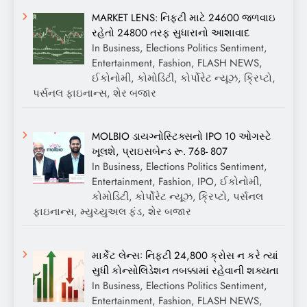
MARKET LENS: નિફ્ટી માટે 24600 જળવાઇ
રહેતો 24800 તરફ સુધારાનો આશાવાદ
In Business, Elections Politics Sentiment,
Entertainment, Fashion, FLASH NEWS,
ઈકોનોમી, કોમોડિટી, કોર્પોરેટ ન્યૂઝ, ક્રિપ્ટો,
પર્સનલ ફાઇનાન્સ, શેર બજાર
MOLBIO ડાયગ્નોસ્ટિક્સનો IPO 10 ઓગસ્ટે
ખૂલશે, પ્રાઇસબેન્ડ રૂ. 768- 807
In Business, Elections Politics Sentiment,
Entertainment, Fashion, IPO, ઈકોનોમી,
કોમોડિટી, કોર્પોરેટ ન્યૂઝ, ક્રિપ્ટો, પર્સનલ
ફાઇનાન્સ, મ્યુચ્યુઅલ ફંડ, શેર બજાર
માર્કેટ લેન્સઃ નિફ્ટી 24,800 ક્રોસ ન કરે ત્યાં
સુધી કોન્સોલિડેશન તબક્કામાં રહેવાની શક્યતા
In Business, Elections Politics Sentiment,
Entertainment, Fashion, FLASH NEWS,