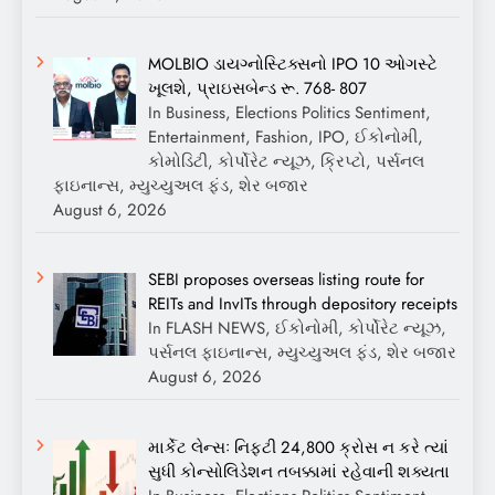
MOLBIO ડાયગ્નોસ્ટિક્સનો IPO 10 ઓગસ્ટે
ખૂલશે, પ્રાઇસબેન્ડ રૂ. 768- 807
In Business, Elections Politics Sentiment,
Entertainment, Fashion, IPO, ઈકોનોમી,
કોમોડિટી, કોર્પોરેટ ન્યૂઝ, ક્રિપ્ટો, પર્સનલ
ફાઇનાન્સ, મ્યુચ્યુઅલ ફંડ, શેર બજાર
August 6, 2026
SEBI proposes overseas listing route for
REITs and InvITs through depository receipts
In FLASH NEWS, ઈકોનોમી, કોર્પોરેટ ન્યૂઝ,
પર્સનલ ફાઇનાન્સ, મ્યુચ્યુઅલ ફંડ, શેર બજાર
August 6, 2026
માર્કેટ લેન્સઃ નિફ્ટી 24,800 ક્રોસ ન કરે ત્યાં
સુધી કોન્સોલિડેશન તબક્કામાં રહેવાની શક્યતા