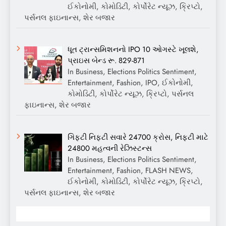
ઈકોનોમી, કોમોડિટી, કોર્પોરેટ ન્યૂઝ, ક્રિપ્ટો,
પર્સનલ ફાઇનાન્સ, શેર બજાર
ધૂત ટ્રાન્સમિશનનો IPO 10 ઓગસ્ટે ખૂલશે,
પ્રાઇસ બેન્ડ રૂ. 829-871
In Business, Elections Politics Sentiment,
Entertainment, Fashion, IPO, ઈકોનોમી,
કોમોડિટી, કોર્પોરેટ ન્યૂઝ, ક્રિપ્ટો, પર્સનલ
ફાઇનાન્સ, શેર બજાર
ગિફ્ટી નિફ્ટી સવારે 24700 ક્રોસ, નિફ્ટી માટે
24800 મહત્વની રેઝિસ્ટન્સ
In Business, Elections Politics Sentiment,
Entertainment, Fashion, FLASH NEWS,
ઈકોનોમી, કોમોડિટી, કોર્પોરેટ ન્યૂઝ, ક્રિપ્ટો,
પર્સનલ ફાઇનાન્સ, શેર બજાર