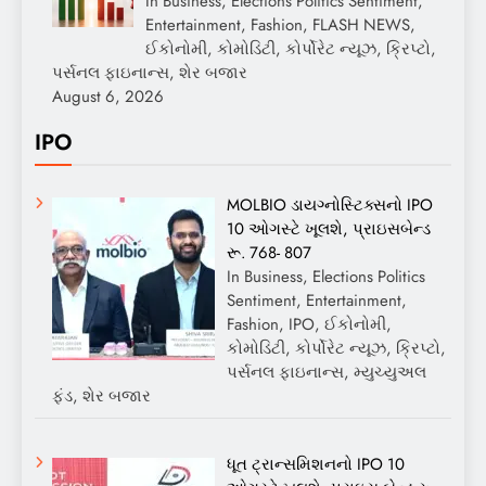
In Business, Elections Politics Sentiment,
Entertainment, Fashion, FLASH NEWS,
ઈકોનોમી, કોમોડિટી, કોર્પોરેટ ન્યૂઝ, ક્રિપ્ટો,
પર્સનલ ફાઇનાન્સ, શેર બજાર
August 6, 2026
IPO
MOLBIO ડાયગ્નોસ્ટિક્સનો IPO
10 ઓગસ્ટે ખૂલશે, પ્રાઇસબેન્ડ
રૂ. 768- 807
In Business, Elections Politics
Sentiment, Entertainment,
Fashion, IPO, ઈકોનોમી,
કોમોડિટી, કોર્પોરેટ ન્યૂઝ, ક્રિપ્ટો,
પર્સનલ ફાઇનાન્સ, મ્યુચ્યુઅલ
ફંડ, શેર બજાર
ધૂત ટ્રાન્સમિશનનો IPO 10