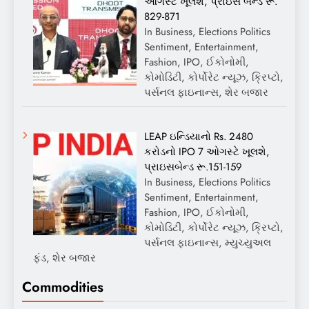
ઓગસ્ટે ખૂલશે, પ્રાઇસ બેન્ડ રૂ.
829-871
In Business, Elections Politics
Sentiment, Entertainment,
Fashion, IPO, ઈકોનોમી,
કોમોડિટી, કોર્પોરેટ ન્યૂઝ, ક્રિપ્ટો,
પર્સનલ ફાઇનાન્સ, શેર બજાર
LEAP ઇન્ડિયાનો Rs. 2480
કરોડનો IPO 7 ઓગસ્ટે ખૂલશે,
પ્રાઇસબેન્ડ રૂ.151-159
In Business, Elections Politics
Sentiment, Entertainment,
Fashion, IPO, ઈકોનોમી,
કોમોડિટી, કોર્પોરેટ ન્યૂઝ, ક્રિપ્ટો,
પર્સનલ ફાઇનાન્સ, મ્યુચ્યુઅલ
ફંડ, શેર બજાર
Commodities