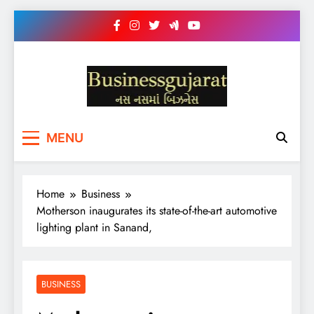
Skip
to
content
BUSINESS GUJARAT
નસ-નસ માં બિઝનેસ
MENU
Home
Business
Motherson inaugurates its state-of-the-art automotive
lighting plant in Sanand,
BUSINESS