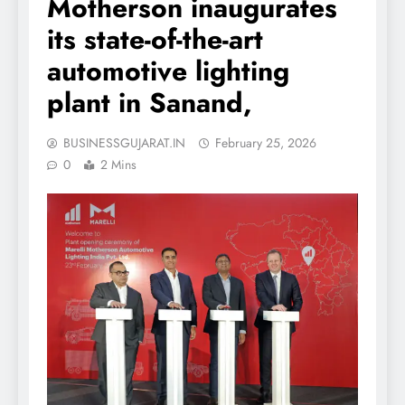
Motherson inaugurates
its state-of-the-art
automotive lighting
plant in Sanand,
BUSINESSGUJARAT.IN
February 25, 2026
0
2 Mins