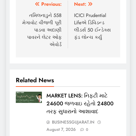
Post
Previous:
Next:
navigation
તમિલનાડુને 558
ICICI Prudential
મેગાવોટ વીજળી પૂરી
Lifeએ ડિવિડન્ડ
પાડવા અદાણી
લીડર્સ 50 ઈન્ડેક્સ
પાવરને લેટર ઓફ
ફંડ લોન્ચ કર્યું
એવોર્ડ
Related News
MARKET LENS: નિફ્ટી માટે
24600 જળવાઇ રહેતો 24800
તરફ સુધારાનો આશાવાદ
BUSINESSGUJARAT.IN
August 7, 2026
0