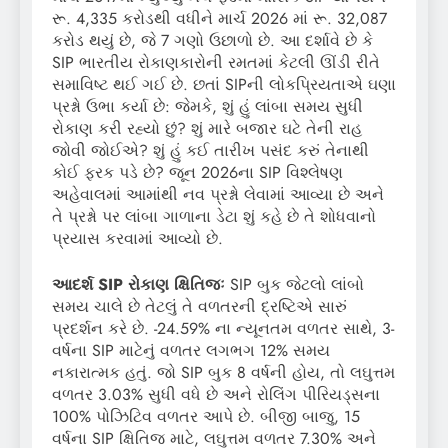
રૂ. 4,335 કરોડથી વધીને માર્ચ 2026 માં રૂ. 32,087
કરોડ થયું છે, જે 7 ગણો ઉછાળો છે. આ દર્શાવે છે કે
SIP ભારતીય રોકાણકારોની રમતમાં કેટલી ઊંડી રીતે
સમાવિષ્ટ થઈ ગઈ છે. છતાં SIPની લોકપ્રિયતાએ ઘણા
પ્રશ્નો ઉભા કર્યા છે: જેમકે, શું હું લાંબા સમય સુધી
રોકાણ કરી રહ્યો છું? શું મારે બજાર ઘટે તેની રાહ
જોવી જોઈએ? શું હું કઈ તારીખ પસંદ કરું તેનાથી
કોઈ ફરક પડે છે? જૂન 2026ના SIP વિશ્લેષણ
અહેવાલમાં આમાંથી નવ પ્રશ્નો લેવામાં આવ્યા છે અને
તે પ્રશ્નો પર લાંબા ગાળાના ડેટા શું કહે છે તે શોધવાનો
પ્રયાસ કરવામાં આવ્યો છે.
આદર્શ SIP રોકાણ ક્ષિતિજઃ
SIP બુક જેટલો લાંબો
સમય ચાલે છે તેટલું તે વળતરની દ્રષ્ટિએ સારું
પ્રદર્શન કરે છે. -24.59% ના ન્યૂનતમ વળતર સાથે, 3-
વર્ષના SIP માટેનું વળતર લગભગ 12% સમય
નકારાત્મક હતું. જો SIP બુક 8 વર્ષની હોય, તો લઘુત્તમ
વળતર 3.03% સુધી વધે છે અને રોલિંગ પીરિયડ્સના
100% પોઝિટિવ વળતર આપે છે. બીજી બાજુ, 15
વર્ષના SIP ક્ષિતિજ માટે, લઘુત્તમ વળતર 7.30% અને