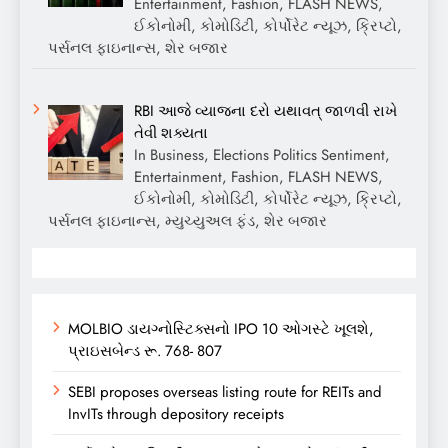
Entertainment, Fashion, FLASH NEWS,
ઈકોનોમી, કોમોડિટી, કોર્પોરેટ ન્યૂઝ, ક્રિપ્ટો,
પર્સનલ ફાઇનાન્સ, શેર બજાર
RBI આજે વ્યાજના દરો યથાવત્ જાળવી રાખે
તેવી શક્યતા
In Business, Elections Politics Sentiment,
Entertainment, Fashion, FLASH NEWS,
ઈકોનોમી, કોમોડિટી, કોર્પોરેટ ન્યૂઝ, ક્રિપ્ટો,
પર્સનલ ફાઇનાન્સ, મ્યુચ્યુઅલ ફંડ, શેર બજાર
MOLBIO ડાયગ્નોસ્ટિક્સનો IPO 10 ઓગસ્ટે ખૂલશે,
પ્રાઇસબેન્ડ રૂ. 768- 807
SEBI proposes overseas listing route for REITs and
InvITs through depository receipts