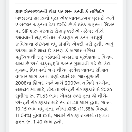
SIP શેરબજારની ટોચ પર શરૂ કરવી કે તળિયે?
બજારના સમયનો પ્રશ્ન એક ભાવનાત્મક પ્રશ્ન છે અને
9 બજાર ચક્રના ડેટા દર્શાવે છે કે દરેક ચક્રના શિખર
પર SIP શરૂ કરનારા રોકાણકારોએ ખરેખર નીચે
આવવાની રાહ જોનારા રોકાણકારો કરતાં સંપૂર્ણ
રૂપિયાના સંદર્ભમાં વધુ સંપત્તિ એકઠી કરી હતી. આવું
એટલા માટે થાય છે કારણ કે બજાર તળિયે
પહોંચવાની રાહ જોવાથી બજારમાં પ્રવેશવામાં વિલંબ
થાય છે અને ચક્રવૃદ્ધિ અસર ગુમાવવી પડે છે. ડેટા
મુજબ, વિલંબનો ખર્ચ નીચા પ્રવેશ ભાવના સીમાંત
વળતર લાભ કરતાં ઘણો વધારે છે. જાન્યુઆરી
2008ના શિખર અને માર્ચ 2009ના તળિયે વચ્ચેના
સમયગાળા માટે, ટોચના-એન્ટ્રી રોકાણકારે મે 2026
સુધીમાં રૂ. 71.63 લાખ એકઠા કર્યા હતા જે નીચે-
એન્ટ્રી રોકાણકાર માટે રૂ. 61.48 લાખ હતા, જે રૂ.
10.15 લાખ વધુ હતા, નીચા XIRR (11.58% વિરુદ્ધ
11.54%) હોવા છતાં, જ્યારે રોકાણ રકમમાં તફાવત
ફક્ત રૂ. 1.40 લાખ હતો.