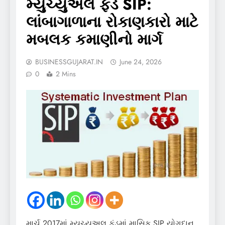
મ્યુચ્યુઅલ ફંડ SIP:
લાંબાગાળાના રોકાણકારો માટે
મબલક કમાણીનો માર્ગ
BUSINESSGUJARAT.IN
June 24, 2026
0
2 Mins
માર્ચ 2017માં મ્યુચ્યુઅલ ફંડમાં માસિક SIP યોગદાન