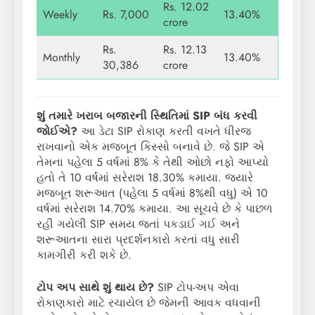
Rs. 12.02
Weekly
Rs. 7,000
13.40%
crore
Rs.
Rs. 12.13
Monthly
13.40%
30,386
crore
શું તમારે ખરાબ બજારની સ્થિતિમાં
SIP
બંધ કરવી
જોઈએ
?
આ ડેટા SIP રોકાણ કરતી વખતે ધીરજ
રાખવાનો એક મજબૂત કિસ્સો બનાવે છે. જે SIP એ
તેમના પહેલા 5 વર્ષમાં 8% કે તેથી ઓછો નફો આપ્યો
હતો તે 10 વર્ષમાં સરેરાશ 18.30% કમાયા. જ્યારે
મજબૂત શરૂઆત (પહેલા 5 વર્ષમાં 8%થી વધુ) એ 10
વર્ષમાં સરેરાશ 14.70% કમાયા. આ સૂચવે છે કે પાછળ
રહી ગયેલી SIP સમય જતાં પકડાઈ ગઈ અને
શરૂઆતના સારા પ્રદર્શનકારો કરતાં વધુ સારી
કામગીરી કરી શકે છે.
ટોપ અપ સાથે શું થાય છે
?
SIP ટોપ-અપ એવા
રોકાણકારો માટે રચાયેલ છે જેમની આવક વધવાની