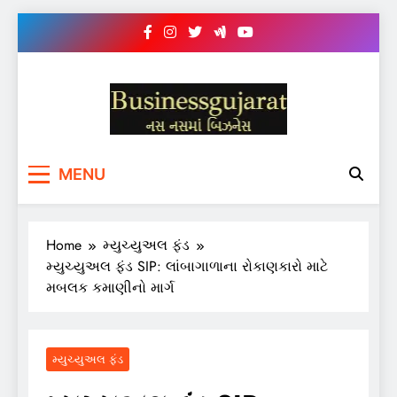
Skip
to
content
BUSINESS GUJARAT
નસ-નસ માં બિઝનેસ
MENU
Home
મ્યુચ્યુઅલ ફંડ
મ્યુચ્યુઅલ ફંડ SIP: લાંબાગાળાના રોકાણકારો માટે
મબલક કમાણીનો માર્ગ
મ્યુચ્યુઅલ ફંડ