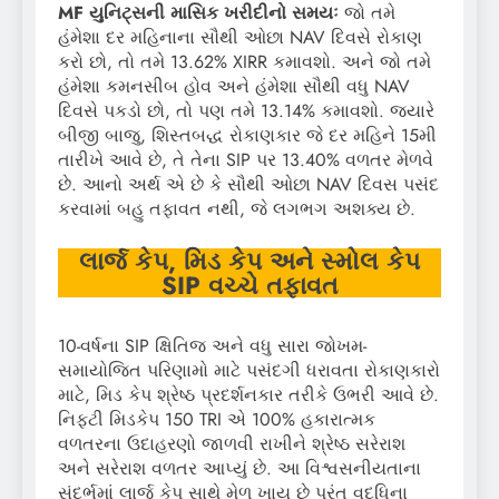
MF
યુનિટ્સની માસિક ખરીદીનો સમયઃ
જો તમે
હંમેશા દર મહિનાના સૌથી ઓછા NAV દિવસે રોકાણ
કરો છો, તો તમે 13.62% XIRR કમાવશો. અને જો તમે
હંમેશા કમનસીબ હોવ અને હંમેશા સૌથી વધુ NAV
દિવસે પકડો છો, તો પણ તમે 13.14% કમાવશો. જ્યારે
બીજી બાજુ, શિસ્તબદ્ધ રોકાણકાર જે દર મહિને 15મી
તારીખે આવે છે, તે તેના SIP પર 13.40% વળતર મેળવે
છે. આનો અર્થ એ છે કે સૌથી ઓછા NAV દિવસ પસંદ
કરવામાં બહુ તફાવત નથી, જે લગભગ અશક્ય છે.
લાર્જ કેપ
,
મિડ કેપ અને સ્મોલ કેપ
SIP
વચ્ચે તફાવત
10-વર્ષના SIP ક્ષિતિજ અને વધુ સારા જોખમ-
સમાયોજિત પરિણામો માટે પસંદગી ધરાવતા રોકાણકારો
માટે, મિડ કેપ શ્રેષ્ઠ પ્રદર્શનકાર તરીકે ઉભરી આવે છે.
નિફ્ટી મિડકેપ 150 TRI એ 100% હકારાત્મક
વળતરના ઉદાહરણો જાળવી રાખીને શ્રેષ્ઠ સરેરાશ
અને સરેરાશ વળતર આપ્યું છે. આ વિશ્વસનીયતાના
સંદર્ભમાં લાર્જ કેપ સાથે મેળ ખાય છે પરંતુ વૃદ્ધિના