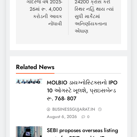
ગોદરેજે વર્ષ 2025-
24200 ક્રોસ કરી
26માં રૂ. 4,000
સ્થિર નહિં થાય ત્યાં
કરોડની આવક
સુધી માર્કેટમાં
નોંધાવી
અનિર્ણાયકતાના
એંધાણ
Related News
MOLBIO ડાયગ્નોસ્ટિક્સનો IPO
10 ઓગસ્ટે ખૂલશે, પ્રાઇસબેન્ડ
રૂ. 768- 807
BUSINESSGUJARAT.IN
August 6, 2026
0
SEBI proposes overseas listing