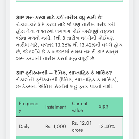
SIP
શરૂ કરવા માટે કઈ તારીખ વધુ સારી છેઃ
રોકાણકારે SIP કરવા માટે જે પણ તારીખ પસંદ કરી
હોય તેના વળતરમાં લગભગ કોઈ અર્થપૂર્ણ તફાવત
જોવા મળતો નથી. 1થી 8 તારીખ વચ્ચેની કોઈપણ
તારીખ માટે, વળતર 13.36% થી 13.42%ની વચ્ચે હોય
છે, જે દર્શાવે છે કે બજારમાં સમય તમારી SIP યાત્રા
શરૂ કરવાની તારીખ કરતાં મહત્વપૂર્ણ છે.
SIP
ફ્રીક્વન્સી – દૈનિક
,
સાપ્તાહિક કે માસિક
?
રોકાણની ફ્રીક્વન્સી (દૈનિક, સાપ્તાહિક કે માસિક),
ઇન્ડેક્સના અંતિમ રિટર્નમાં બહુ ફરક પાડતો નથી.
Frequenc
Current
Instalment
XIRR
y
value
Rs. 12.01
Daily
Rs. 1,000
13.40%
crore