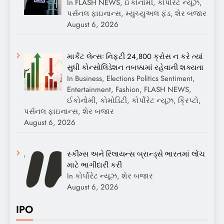
In FLASH NEWS, ઈકોનોમી, કોર્પોરેટ ન્યૂઝ,
પર્સનલ ફાઇનાન્સ, મ્યુચ્યુઅલ ફંડ, શેર બજાર
August 6, 2026
માર્કેટ લેન્સઃ નિફ્ટી 24,800 ક્રોસ ન કરે ત્યાં
સુધી કોન્સોલિડેશન તબક્કામાં રહેવાની શક્યતા
In Business, Elections Politics Sentiment,
Entertainment, Fashion, FLASH NEWS,
ઈકોનોમી, કોમોડિટી, કોર્પોરેટ ન્યૂઝ, ક્રિપ્ટો,
પર્સનલ ફાઇનાન્સ, શેર બજાર
August 6, 2026
સ્કીમ્સ અને રિલાયન્સ બ્રાન્ડ્સે ભારતમાં લોંચ
માટે ભાગીદારી કરી
In કોર્પોરેટ ન્યૂઝ, શેર બજાર
August 6, 2026
IPO