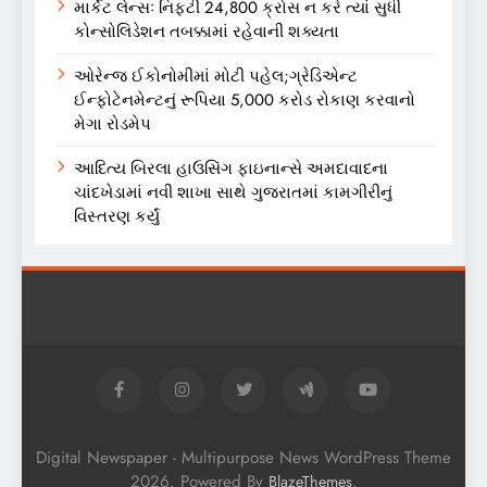
માર્કેટ લેન્સઃ નિફ્ટી 24,800 ક્રોસ ન કરે ત્યાં સુધી
કોન્સોલિડેશન તબક્કામાં રહેવાની શક્યતા
ઓરેન્જ ઈકોનોમીમાં મોટી પહેલ;ગ્રેડિએન્ટ
ઈન્ફોટેનમેન્ટનું રૂપિયા 5,000 કરોડ રોકાણ કરવાનો
મેગા રોડમેપ
આદિત્ય બિરલા હાઉસિંગ ફાઇનાન્સે અમદાવાદના
ચાંદખેડામાં નવી શાખા સાથે ગુજરાતમાં કામગીરીનું
વિસ્તરણ કર્યું
Digital Newspaper - Multipurpose News WordPress Theme
2026. Powered By
.
BlazeThemes