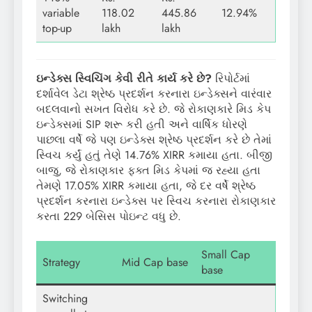
variable
118.02
445.86
12.94%
top-up
lakh
lakh
ઇન્ડેક્સ સ્વિચિંગ કેવી રીતે કાર્ય કરે છે
?
રિપોર્ટમાં
દર્શાવેલ ડેટા શ્રેષ્ઠ પ્રદર્શન કરનારા ઇન્ડેક્સને વારંવાર
બદલવાનો સખત વિરોધ કરે છે. જે રોકાણકારે મિડ કેપ
ઇન્ડેક્સમાં SIP શરૂ કરી હતી અને વાર્ષિક ધોરણે
પાછલા વર્ષે જે પણ ઇન્ડેક્સ શ્રેષ્ઠ પ્રદર્શન કરે છે તેમાં
સ્વિચ કર્યું હતું તેણે 14.76% XIRR કમાયા હતા. બીજી
બાજુ, જે રોકાણકાર ફક્ત મિડ કેપમાં જ રહ્યા હતા
તેમણે 17.05% XIRR કમાયા હતા, જે દર વર્ષે શ્રેષ્ઠ
પ્રદર્શન કરનારા ઇન્ડેક્સ પર સ્વિચ કરનારા રોકાણકાર
કરતા 229 બેસિસ પોઇન્ટ વધુ છે.
Small Cap
Strategy
Mid Cap base
base
Switching