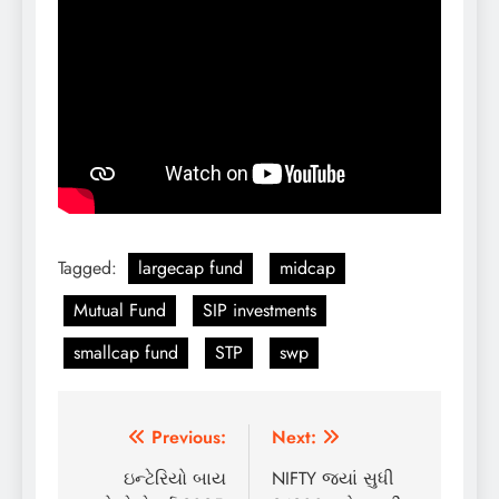
Tagged:
largecap fund
midcap
Mutual Fund
SIP investments
smallcap fund
STP
swp
Post
Previous:
Next:
navigation
ઇન્ટેરિયો બાય
NIFTY જ્યાં સુધી