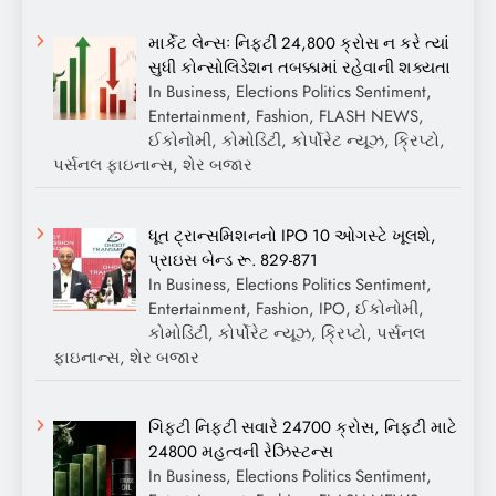
માર્કેટ લેન્સઃ નિફ્ટી 24,800 ક્રોસ ન કરે ત્યાં
સુધી કોન્સોલિડેશન તબક્કામાં રહેવાની શક્યતા
In Business, Elections Politics Sentiment,
Entertainment, Fashion, FLASH NEWS,
ઈકોનોમી, કોમોડિટી, કોર્પોરેટ ન્યૂઝ, ક્રિપ્ટો,
પર્સનલ ફાઇનાન્સ, શેર બજાર
ધૂત ટ્રાન્સમિશનનો IPO 10 ઓગસ્ટે ખૂલશે,
પ્રાઇસ બેન્ડ રૂ. 829-871
In Business, Elections Politics Sentiment,
Entertainment, Fashion, IPO, ઈકોનોમી,
કોમોડિટી, કોર્પોરેટ ન્યૂઝ, ક્રિપ્ટો, પર્સનલ
ફાઇનાન્સ, શેર બજાર
ગિફ્ટી નિફ્ટી સવારે 24700 ક્રોસ, નિફ્ટી માટે
24800 મહત્વની રેઝિસ્ટન્સ
In Business, Elections Politics Sentiment,