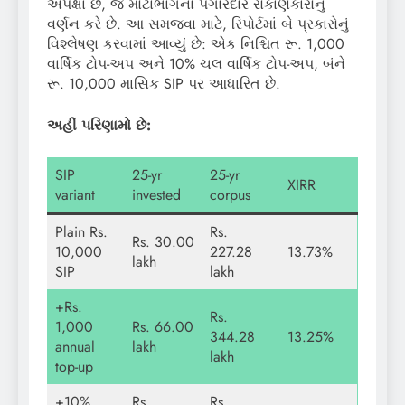
અપેક્ષા છે, જે મોટાભાગના પગારદાર રોકાણકારોનું
વર્ણન કરે છે. આ સમજવા માટે, રિપોર્ટમાં બે પ્રકારોનું
વિશ્લેષણ કરવામાં આવ્યું છે: એક નિશ્ચિત રૂ. 1,000
વાર્ષિક ટોપ-અપ અને 10% ચલ વાર્ષિક ટોપ-અપ, બંને
રૂ. 10,000 માસિક SIP પર આધારિત છે.
અહીં પરિણામો છે:
SIP
25-yr
25-yr
XIRR
variant
invested
corpus
Plain Rs.
Rs.
Rs. 30.00
10,000
227.28
13.73%
lakh
SIP
lakh
+Rs.
Rs.
1,000
Rs. 66.00
344.28
13.25%
annual
lakh
lakh
top-up
+10%
Rs.
Rs.