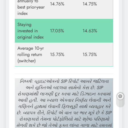
annually to
14.76%
14.75%
best prior-year
index
Staying
invested in
17.05%
14.63%
original index
Average 10-yr
rolling return
15.75%
15.75%
(switcher)
નિષ્કર્ષઃ વ્હાઇટઓકનો SIP રિપોર્ટ આખરે જટિલતા
અને યુક્તિઓ બદલવા સામેનો કેસ છે. SIP
રોકાણમાંથી લાગણી દૂર કરવા માટે ડિઝાઇન કરવામાં
આવી હતી. આ ખ્યાલ એકવાર નિર્ણય લેવાની અને
ગણિતને હાથમાં લેવાની ફિલસૂફી સાથે વ્યવહાર કરે
છે. વ્યાપક રીતે, રિપોર્ટ એ વાત પર ભાર મૂકે છે કે SIP
રોકાણકારો તેમના પોર્ટફોલિયો માટે શ્રેષ્ઠ પરિણામો
મેળવી શકે છે જો તેઓ ફક્ત લાંબા ગાળા માટે રમતમાં