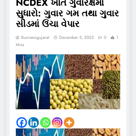
NCDEX ખાતે ગુવારેક્ષમાં
સુધારો: ગુવાર ગમ તથા ગુવાર
સીડમાં ઉંચા વેપાર
Businessgujarat
December 5, 2022
0
1
Mins