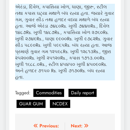
એરંડા, દિવેલ, કપાસિયા ખોળ, ધાણા, જીરૂ, સ્ટીલ
તથા કપાસ ઘટ્યા મથાળે બંધ રહ્યા હતા. જયારે ગુવાર
ગમ, ગુવાર સીડ તથા હળદર વધ્યા મથાળે બંધ રહ્યા
હતા. આજે એરંડા ૭૪૮૦Rs. ખુલી ૭૪૪૦Rs., દિવેલ
૧૪૮૭Rs. ખુલી ૧૪૮૭Rs., કપાસિયા ખોળ ૨૭૬૦Rs.
ખુલી ૨૭૪૯Rs., ધાણા ૯૯૦૦Rs. ખુલી ૯૭૮૨Rs. ગુવાર
સીડ ૫૮૯૦Rs. ખુલી ૫૯૬૫Rs. બંધ રહ્યા હતા. આજ
પ્રમાણે ગુવાર ગમ ૧૨૫૯૮Rs. ખુલી ૧૨૮૧૩Rs., જીરા
૨૫૨૦૦Rs. ખુલી ૨૫૧૨૦Rs., કપાસ ૧૭૧૩.૦૦Rs.
ખુલી ૧૬૮૮.૦Rs., સ્ટીલ ૪૫૪૫૦ ખુલી ૪૫૦૯૦Rs.
અને હળદર ૭૧૫૦ Rs. ખુલી ૭૧૭૦Rs. બંધ રહ્યા
હતા.
Tagged:
Commodities
Daily report
GUAR GUM
NCDEX
Post
Previous:
Next: