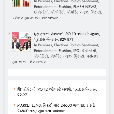
In Business, Elections Politics Sentiment,
Entertainment, Fashion, FLASH NEWS,
ઈકોનોમી, કોમોડિટી, કોર્પોરેટ ન્યૂઝ, ક્રિપ્ટો,
પર્સનલ ફાઇનાન્સ, શેર બજાર
ધૂત ટ્રાન્સમિશનનો IPO 10 ઓગસ્ટે ખૂલશે,
પ્રાઇસ બેન્ડ રૂ. 829-871
In Business, Elections Politics Sentiment,
Entertainment, Fashion, IPO, ઈકોનોમી,
કોમોડિટી, કોર્પોરેટ ન્યૂઝ, ક્રિપ્ટો, પર્સનલ
ફાઇનાન્સ, શેર બજાર
શિપરોકેટનો IPO 12 ઓગસ્ટે ખૂલશે, પ્રાઇસબેન્ડ રૂ.
92-97
MARKET LENS: નિફ્ટી માટે 24600 જળવાઇ રહેતો
24800 તરફ સુધારાનો આશાવાદ