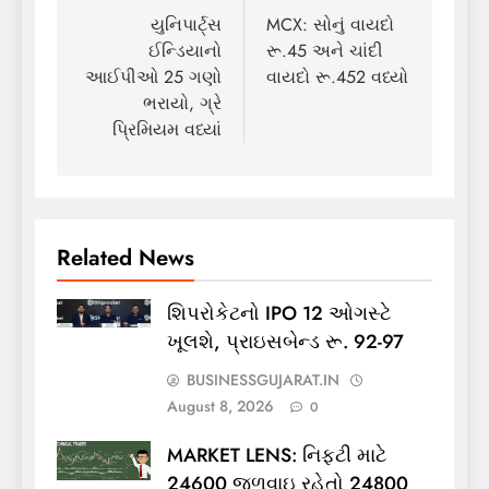
navigation
યુનિપાર્ટ્સ
MCX: સોનું વાયદો
ઈન્ડિયાનો
રૂ.45 અને ચાંદી
આઈપીઓ 25 ગણો
વાયદો રૂ.452 વધ્યો
ભરાયો, ગ્રે
પ્રિમિયમ વધ્યાં
Related News
શિપરોકેટનો IPO 12 ઓગસ્ટે
ખૂલશે, પ્રાઇસબેન્ડ રૂ. 92-97
BUSINESSGUJARAT.IN
August 8, 2026
0
MARKET LENS: નિફ્ટી માટે
24600 જળવાઇ રહેતો 24800