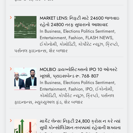
MARKET LENS: નિફ્ટી માટે 24600 જળવાઇ
રહેતો 24800 તરફ સુધારાનો આશાવાદ
In Business, Elections Politics Sentiment,
Entertainment, Fashion, FLASH NEWS,
ઈકોનોમી, કોમોડિટી, કોર્પોરેટ ન્યૂઝ, ક્રિપ્ટો,
પર્સનલ ફાઇનાન્સ, શેર બજાર
MOLBIO ડાયગ્નોસ્ટિક્સનો IPO 10 ઓગસ્ટે
ખૂલશે, પ્રાઇસબેન્ડ રૂ. 768- 807
In Business, Elections Politics Sentiment,
Entertainment, Fashion, IPO, ઈકોનોમી,
કોમોડિટી, કોર્પોરેટ ન્યૂઝ, ક્રિપ્ટો, પર્સનલ
ફાઇનાન્સ, મ્યુચ્યુઅલ ફંડ, શેર બજાર
માર્કેટ લેન્સઃ નિફ્ટી 24,800 ક્રોસ ન કરે ત્યાં
સુધી કોન્સોલિડેશન તબક્કામાં રહેવાની શક્યતા