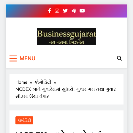
Skip
to
content
BUSINESS GUJARAT
નસ-નસ માં બિઝનેસ
MENU
Home
કોમોડિટી
NCDEX ખાતે ગુવારેક્ષમાં સુધારો: ગુવાર ગમ તથા ગુવાર
સીડમાં ઉંચા વેપાર
કોમોડિટી