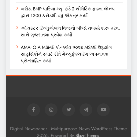
બરોડા BNP પારિબા મ્યુ. ફંડે 2 થીમેટિક ફંડના લોન્ચ
દ્વારા 1200 કરોડથી વધુ એકત્ર કર્યા
ઓયસ્ટર રિન્યુએબલ વિન્ડનો બીજો તબક્કો શરૂ કરવા
સાથે ગુજરાતમાં પ્રવેશ કર્યો
AMA- OIA MSME કોન્ક્લેવ ૨૦૨૬ MSME ઉદ્યોગ
સાહસિકોને સ્માર્ટ રીતે મેન્યુફેક્ચરિંગ અપનાવવા
પ્રોત્સાહિત કર્યા
Digital Newspaper - Multipurpose News WordPress Theme
2026. Powered By
.
BlazeThemes