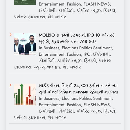
Entertainment, Fashion, FLASH NEWS,
ઈકોનોમી, કોમોડિટી, કોર્પોરેટ ન્યૂઝ, ક્રિપ્ટો,
પર્સનલ ફાઇનાન્સ, શેર બજાર
MOLBIO ડાયગ્નોસ્ટિક્સનો IPO 10 ઓગસ્ટે
ખૂલશે, પ્રાઇસબેન્ડ રૂ. 768- 807
In Business, Elections Politics Sentiment,
Entertainment, Fashion, IPO, ઈકોનોમી,
કોમોડિટી, કોર્પોરેટ ન્યૂઝ, ક્રિપ્ટો, પર્સનલ
ફાઇનાન્સ, મ્યુચ્યુઅલ ફંડ, શેર બજાર
માર્કેટ લેન્સઃ નિફ્ટી 24,800 ક્રોસ ન કરે ત્યાં
સુધી કોન્સોલિડેશન તબક્કામાં રહેવાની શક્યતા
In Business, Elections Politics Sentiment,
Entertainment, Fashion, FLASH NEWS,
ઈકોનોમી, કોમોડિટી, કોર્પોરેટ ન્યૂઝ, ક્રિપ્ટો,
પર્સનલ ફાઇનાન્સ, શેર બજાર