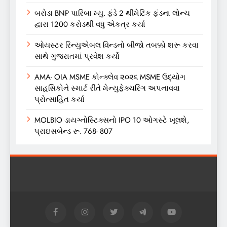
બરોડા BNP પારિબા મ્યુ. ફંડે 2 થીમેટિક ફંડના લોન્ચ
દ્વારા 1200 કરોડથી વધુ એકત્ર કર્યા
ઓયસ્ટર રિન્યુએબલ વિન્ડનો બીજો તબક્કો શરૂ કરવા
સાથે ગુજરાતમાં પ્રવેશ કર્યો
AMA- OIA MSME કોન્ક્લેવ ૨૦૨૬ MSME ઉદ્યોગ
સાહસિકોને સ્માર્ટ રીતે મેન્યુફેક્ચરિંગ અપનાવવા
પ્રોત્સાહિત કર્યા
MOLBIO ડાયગ્નોસ્ટિક્સનો IPO 10 ઓગસ્ટે ખૂલશે,
પ્રાઇસબેન્ડ રૂ. 768- 807