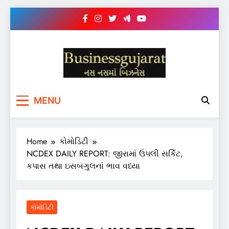
Skip
to
content
BUSINESS GUJARAT
નસ-નસ માં બિઝનેસ
MENU
Home
કોમોડિટી
NCDEX DAILY REPORT: જીરામાં ઉપલી સર્કિટ,
કપાસ તથા ઇસબગુલનાં ભાવ વધ્યા
કોમોડિટી