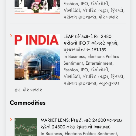
Fashion, IPO, ઈકોનોમી,
કોમોડિટી, કોર્પોરેટ ન્યૂઝ, ક્રિપ્ટો,
પર્સનલ ફાઇનાન્સ, શેર બજાર
LEAP ઇન્ડિયાનો Rs. 2480
કરોડનો IPO 7 ઓગસ્ટે ખૂલશે,
પ્રાઇસબેન્ડ રૂ.151-159
In Business, Elections Politics
Sentiment, Entertainment,
Fashion, IPO, ઈકોનોમી,
કોમોડિટી, કોર્પોરેટ ન્યૂઝ, ક્રિપ્ટો,
પર્સનલ ફાઇનાન્સ, મ્યુચ્યુઅલ
ફંડ, શેર બજાર
Commodities
MARKET LENS: નિફ્ટી માટે 24600 જળવાઇ
રહેતો 24800 તરફ સુધારાનો આશાવાદ
In Business, Elections Politics Sentiment,