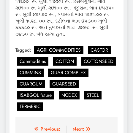
૧૧૬૦૦ રૂ. ખુલી ૧૧૪૪૫ રૂ., ઇસબગુલનાં ભાવ
૨૪૧૦૦ રૂ. ખુલી ૨૪૧૦૦ રૂ., જીરાનાં ભાવ ૪૫૩૫૦
રૂ. ખુલી ૪૬૫૬૦ રૂ., કપાસનાં ભાવ ૧૬૨૧.૦૦ રૂ.
ખુલી ૧૬૨૮. ૦૦ રૂ., સ્ટીલના ભાવ ૪૫૩૦૦ ખુલી
૪૪૪૮૦ રૂ. અને હળદરનાં ભાવ ૭૪૯૮ રૂ. ખુલી
૭૪૩૦ રૂ. બંધ રહ્યા હતા.
Tagged:
AGRI COMMODITIES
CASTOR
Commodities
COTTON
COTTONSEED
CUMMINS
GUAR COMPLEX
GUARGUM
GUARSEED
ISABGOL future
NCDEX
STEEL
TERMERIC
Post
Previous:
Next: