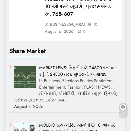
10 ઓગસ્ટે ખૂલશે, પ્રાઇસબેન્ડ
રૂ. 768- 807
BUSINESSGUJARAT.IN
August 6, 2026
0
Share Market
MARKET LENS: નિફ્ટી માટે 24600 જળવાઇ
રહેતો 24800 તરફ સુધારાનો આશાવાદ
In Business, Elections Politics Sentiment,
Entertainment, Fashion, FLASH NEWS,
ઈકોનોમી, કોમોડિટી, કોર્પોરેટ ન્યૂઝ, ક્રિપ્ટો,
પર્સનલ ફાઇનાન્સ, શેર બજાર
August 7, 2026
MOLBIO ડાયગ્નોસ્ટિક્સનો IPO 10 ઓગસ્ટે