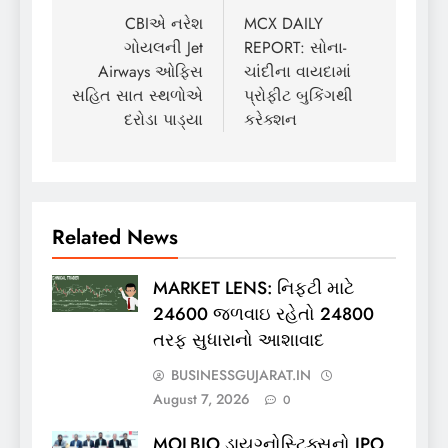
navigation
CBIએ નરેશ
MCX DAILY
ગોયલની Jet
REPORT: સોના-
Airways ઓફિસ
ચાંદીના વાયદામાં
સહિત સાત સ્થળોએ
પ્રોફીટ બુકિંગથી
દરોડા પાડ્યા
કરેક્શન
Related News
MARKET LENS: નિફ્ટી માટે
24600 જળવાઇ રહેતો 24800
તરફ સુધારાનો આશાવાદ
BUSINESSGUJARAT.IN
August 7, 2026
0
MOLBIO ડાયગ્નોસ્ટિક્સનો IPO