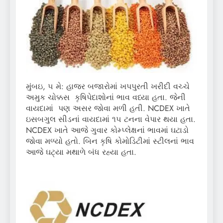
મુંબઇ, ૫ મે: હાજર બજારોમાં ખપપુરતી ખરીદી વચ્ચે
અમુક ચોક્કસ કૄષિપેદાશોનાં ભાવ વધ્યા હતા. જેની
વાયદામાં પણ અસર જોવા મળી હતી. NCDEX ખાતે
ઇસબગુલ સીડનાં વાયદામાં ૧૫ ટનના વેપાર થયા હતા.
NCDEX ખાતે આજે ગુવાર કોમ્પ્લેક્ષનાં ભાવમાં ઘટાડો
જોવા મળ્યો હતો. બિન કૄષિ કોમોડિટીમાં સ્ટીલનાં ભાવ
આજે ઘટ્યા મથાળે બંધ રહ્યા હતા.