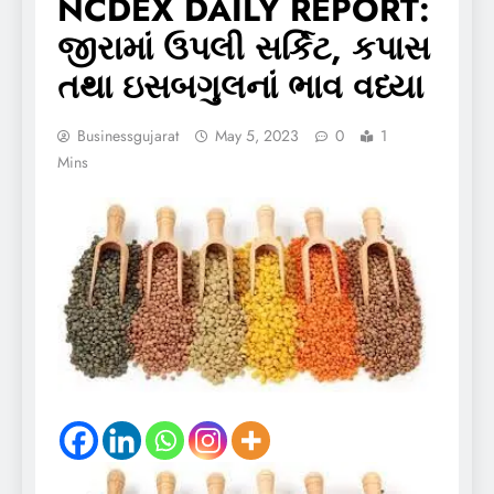
NCDEX DAILY REPORT:
જીરામાં ઉપલી સર્કિટ, કપાસ
તથા ઇસબગુલનાં ભાવ વધ્યા
Businessgujarat
May 5, 2023
0
1
Mins