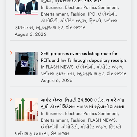
ખૂલશે, પ્રાઇસબેન્ડ રૂ. 768- 807
In Business, Elections Politics Sentiment,
Entertainment, Fashion, IPO, ઈકોનોમી,
કોમોડિટી, કોર્પોરેટ ન્યૂઝ, ક્રિપ્ટો, પર્સનલ
ફાઇનાન્સ, મ્યુચ્યુઅલ ફંડ, શેર બજાર
August 6, 2026
SEBI proposes overseas listing route for
REITs and InvITs through depository receipts
In FLASH NEWS, ઈકોનોમી, કોર્પોરેટ ન્યૂઝ,
પર્સનલ ફાઇનાન્સ, મ્યુચ્યુઅલ ફંડ, શેર બજાર
August 6, 2026
માર્કેટ લેન્સઃ નિફ્ટી 24,800 ક્રોસ ન કરે ત્યાં
સુધી કોન્સોલિડેશન તબક્કામાં રહેવાની શક્યતા
In Business, Elections Politics Sentiment,
Entertainment, Fashion, FLASH NEWS,
ઈકોનોમી, કોમોડિટી, કોર્પોરેટ ન્યૂઝ, ક્રિપ્ટો,
પર્સનલ ફાઇનાન્સ, શેર બજાર