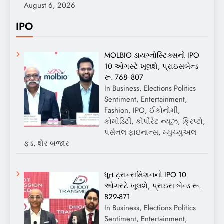
August 6, 2026
IPO
MOLBIO ડાયગ્નોસ્ટિક્સનો IPO
10 ઓગસ્ટે ખૂલશે, પ્રાઇસબેન્ડ
રૂ. 768- 807
In Business, Elections Politics
Sentiment, Entertainment,
Fashion, IPO, ઈકોનોમી,
કોમોડિટી, કોર્પોરેટ ન્યૂઝ, ક્રિપ્ટો,
પર્સનલ ફાઇનાન્સ, મ્યુચ્યુઅલ
ફંડ, શેર બજાર
ધૂત ટ્રાન્સમિશનનો IPO 10
ઓગસ્ટે ખૂલશે, પ્રાઇસ બેન્ડ રૂ.
829-871
In Business, Elections Politics
Sentiment, Entertainment,