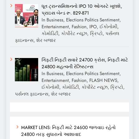
ધૂત ટ્રાન્સમિશનનો IPO 10 ઓગસ્ટે ખૂલશે,
પ્રાઇસ બેન્ડ રૂ. 829-871
In Business, Elections Politics Sentiment,
Entertainment, Fashion, IPO, ઈકોનોમી,
કોમોડિટી, કોર્પોરેટ ન્યૂઝ, ક્રિપ્ટો, પર્સનલ
ફાઇનાન્સ, શેર બજાર
ગિફ્ટી નિફ્ટી સવારે 24700 ક્રોસ, નિફ્ટી માટે
24800 મહત્વની રેઝિસ્ટન્સ
In Business, Elections Politics Sentiment,
Entertainment, Fashion, FLASH NEWS,
ઈકોનોમી, કોમોડિટી, કોર્પોરેટ ન્યૂઝ, ક્રિપ્ટો,
પર્સનલ ફાઇનાન્સ, શેર બજાર
MARKET LENS: નિફ્ટી માટે 24600 જળવાઇ રહેતો
24800 તરફ સુધારાનો આશાવાદ