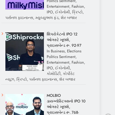
Politics Sentiment,
Entertainment, Fashion,
IPO, ઈકોનોમી, ક્રિપ્ટો,
પર્સનલ ફાઇનાન્સ, મ્યુચ્યુઅલ ફંડ, શેર બજાર
શિપરોકેટનો IPO 12
ઓગસ્ટે ખૂલશે,
પ્રાઇસબેન્ડ રૂ. 92-97
In Business, Elections
Politics Sentiment,
Entertainment, Fashion,
IPO, ઈકોનોમી,
કોમોડિટી, કોર્પોરેટ
ન્યૂઝ, ક્રિપ્ટો, પર્સનલ ફાઇનાન્સ, શેર બજાર
MOLBIO
ડાયગ્નોસ્ટિક્સનો IPO 10
ઓગસ્ટે ખૂલશે,
પ્રાઇસબેન્ડ રૂ. 768-