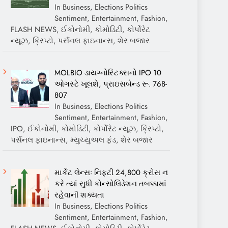
In Business, Elections Politics
Sentiment, Entertainment, Fashion,
FLASH NEWS, ઈકોનોમી, કોમોડિટી, કોર્પોરેટ
ન્યૂઝ, ક્રિપ્ટો, પર્સનલ ફાઇનાન્સ, શેર બજાર
MOLBIO ડાયગ્નોસ્ટિક્સનો IPO 10
ઓગસ્ટે ખૂલશે, પ્રાઇસબેન્ડ રૂ. 768-
807
In Business, Elections Politics
Sentiment, Entertainment, Fashion,
IPO, ઈકોનોમી, કોમોડિટી, કોર્પોરેટ ન્યૂઝ, ક્રિપ્ટો,
પર્સનલ ફાઇનાન્સ, મ્યુચ્યુઅલ ફંડ, શેર બજાર
માર્કેટ લેન્સઃ નિફ્ટી 24,800 ક્રોસ ન
કરે ત્યાં સુધી કોન્સોલિડેશન તબક્કામાં
રહેવાની શક્યતા
In Business, Elections Politics
Sentiment, Entertainment, Fashion,