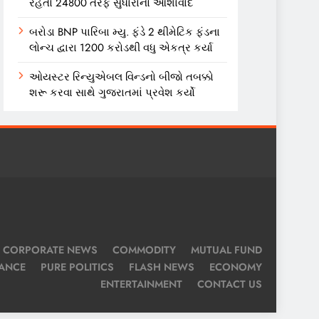
રહેતો 24800 તરફ સુધારાનો આશાવાદ
બરોડા BNP પારિબા મ્યુ. ફંડે 2 થીમેટિક ફંડના
લોન્ચ દ્વારા 1200 કરોડથી વધુ એકત્ર કર્યા
ઓયસ્ટર રિન્યુએબલ વિન્ડનો બીજો તબક્કો
શરૂ કરવા સાથે ગુજરાતમાં પ્રવેશ કર્યો
CORPORATE NEWS
COMMODITY
MUTUAL FUND
NANCE
PURE POLITICS
FLASH NEWS
ECONOMY
ENTERTAINMENT
CONTACT US