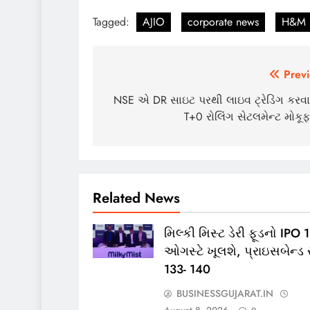
Tagged:
AJIO
corporate news
H&M
Post
Previ
navigation
NSE એ DR સાઇટ પરથી લાઇવ ટ્રેડિંગ કરવા 
T+0 રોલિંગ સેટલમેન્ટ મોકૂ
Related News
મિલ્કી મિસ્ટ ડેરી ફૂડનો IPO 
ઓગસ્ટે ખૂલશે, પ્રાઇસબેન્ડ 
133- 140
BUSINESSGUJARAT.IN