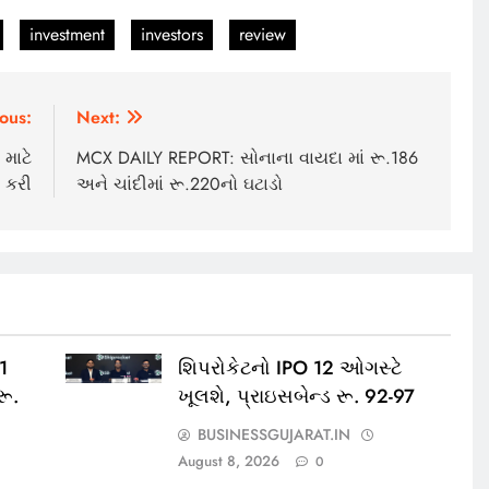
investment
investors
review
ous:
Next:
માટે
MCX DAILY REPORT: સોનાના વાયદા માં રૂ.186
ફ કરી
અને ચાંદીમાં રૂ.220નો ઘટાડો
11
શિપરોકેટનો IPO 12 ઓગસ્ટે
રૂ.
ખૂલશે, પ્રાઇસબેન્ડ રૂ. 92-97
BUSINESSGUJARAT.IN
August 8, 2026
0