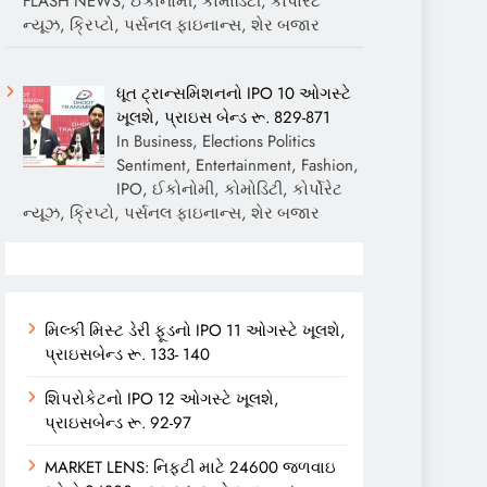
FLASH NEWS, ઈકોનોમી, કોમોડિટી, કોર્પોરેટ
ન્યૂઝ, ક્રિપ્ટો, પર્સનલ ફાઇનાન્સ, શેર બજાર
ધૂત ટ્રાન્સમિશનનો IPO 10 ઓગસ્ટે
ખૂલશે, પ્રાઇસ બેન્ડ રૂ. 829-871
In Business, Elections Politics
Sentiment, Entertainment, Fashion,
IPO, ઈકોનોમી, કોમોડિટી, કોર્પોરેટ
ન્યૂઝ, ક્રિપ્ટો, પર્સનલ ફાઇનાન્સ, શેર બજાર
મિલ્કી મિસ્ટ ડેરી ફૂડનો IPO 11 ઓગસ્ટે ખૂલશે,
પ્રાઇસબેન્ડ રૂ. 133- 140
શિપરોકેટનો IPO 12 ઓગસ્ટે ખૂલશે,
પ્રાઇસબેન્ડ રૂ. 92-97
MARKET LENS: નિફ્ટી માટે 24600 જળવાઇ