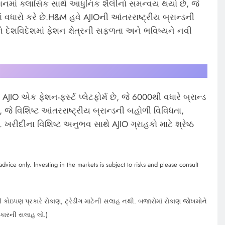
નમાં ક્લાસિક સાથે આધુનિક શૈલીનો સમન્વય થયો છે, જે
ં વધારો કરે છે.H&M હવે AJIOની આંતરરાષ્ટ્રીય બ્રાન્ડની
ે દેશવિદેશમાં ફેશન ક્ષેત્રની સફળતા અને ભવિષ્યને નવી
JIO એક ફેશન-ફર્સ્ટ પ્લેટફોર્મ છે, જે 6000થી વધારે બ્રાન્ડ
ે વિશિષ્ટ આંતરરાષ્ટ્રીય બ્રાન્ડની બહોળી વિવિધતા,
ે. ખરીદીના વિશિષ્ટ અનુભવ સાથે AJIO ગ્રાહકો માટે શ્રેષ્ઠ
dvice only. Investing in the markets is subject to risks and please consult
 કોઇપણ પ્રકારે રોકાણ, ટ્રેડીંગ માટેની સલાહ નથી. બજારોમાં રોકાણ જોખમોને
હકારની સલાહ લો.)