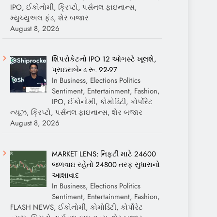
IPO, ઈકોનોમી, ક્રિપ્ટો, પર્સનલ ફાઇનાન્સ,
મ્યુચ્યુઅલ ફંડ, શેર બજાર
August 8, 2026
શિપરોકેટનો IPO 12 ઓગસ્ટે ખૂલશે,
પ્રાઇસબેન્ડ રૂ. 92-97
In Business, Elections Politics
Sentiment, Entertainment, Fashion,
IPO, ઈકોનોમી, કોમોડિટી, કોર્પોરેટ
ન્યૂઝ, ક્રિપ્ટો, પર્સનલ ફાઇનાન્સ, શેર બજાર
August 8, 2026
MARKET LENS: નિફ્ટી માટે 24600
જળવાઇ રહેતો 24800 તરફ સુધારાનો
આશાવાદ
In Business, Elections Politics
Sentiment, Entertainment, Fashion,
FLASH NEWS, ઈકોનોમી, કોમોડિટી, કોર્પોરેટ