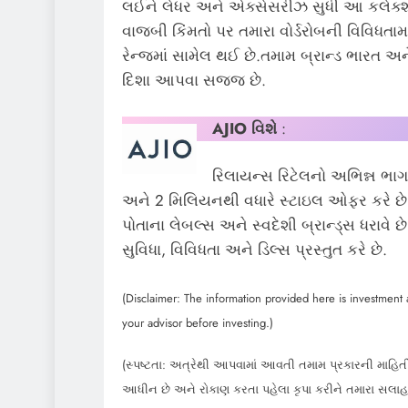
લઈને લેધર અને એક્સેસરીઝ સુધી આ કલેક્શ
વાજબી કિંમતો પર તમારા વોર્ડરોબની વિવિધતામા
રેન્જમાં સામેલ થઈ છે.તમામ બ્રાન્ડ ભારત અન
દિશા આપવા સજ્જ છે.
AJIO
વિશે
:
રિલાયન્સ રિટેલનો અભિન્ન ભાગ A
અને 2 મિલિયનથી વધારે સ્ટાઇલ ઓફર કરે છે, જ
પોતાના લેબલ્સ અને સ્વદેશી બ્રાન્ડ્સ ધરાવે છ
સુવિધા, વિવિધતા અને ડિલ્સ પ્રસ્તુત કરે છે.
(Disclaimer: The information provided here is investment a
your advisor before investing.)
(સ્પષ્ટતા: અત્રેથી આપવામાં આવતી તમામ પ્રકારની માહિતી
આધીન છે અને રોકાણ કરતા પહેલા કૃપા કરીને તમારા સલા