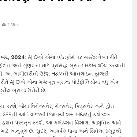
1 Mins
ેમ્બર, 2024
: AJIOએ એના પ્લેટફોર્મ પર સસ્ટેઇનેબ્લ રીતે
ર ફેશન અને ગુણવત્તા માટે પ્રસિદ્ધ બ્રાન્ડ H&M લોંચ કરવાની
તી. આ ભાગીદારીનો ઉદ્દેશ H&Mની ઓનલાઇન હાજરી
રીતે AJIOએ એના મજબૂત બ્રાન્ડ પોર્ટફોલિયોમાં વધુ એક
્રીય બ્રાન્ડ ઉમેરી છે.
કરશે, જેમાં વિમેન્સવેર, મેન્સવેર, કિડ્સવેર અને હોમ
 રૂ. 399ની અતિ વાજબી કિંમતથી શરૂ H&Mનું કલેક્શન
્ત ફેશન પ્રસ્તુત કરશે. આ કલેક્શન વિશાળ, આધુનિક અને
ે અનુકૂળ છે. સુંદર, આકર્ષક ધાગા અને સિવેલા સ્યૂટથી