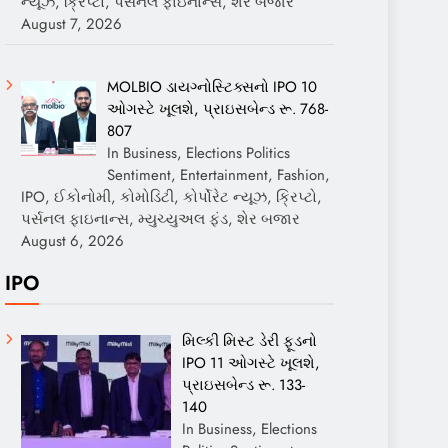
ન્યૂઝ, ક્રિપ્ટો, પર્સનલ ફાઇનાન્સ, શેર બજાર
August 7, 2026
MOLBIO ડાયગ્નોસ્ટિક્સનો IPO 10
ઓગસ્ટે ખૂલશે, પ્રાઇસબેન્ડ રૂ. 768-
807
In Business, Elections Politics
Sentiment, Entertainment, Fashion,
IPO, ઈકોનોમી, કોમોડિટી, કોર્પોરેટ ન્યૂઝ, ક્રિપ્ટો,
પર્સનલ ફાઇનાન્સ, મ્યુચ્યુઅલ ફંડ, શેર બજાર
August 6, 2026
IPO
મિલ્કી મિસ્ટ ડેરી ફૂડનો
IPO 11 ઓગસ્ટે ખૂલશે,
પ્રાઇસબેન્ડ રૂ. 133-
140
In Business, Elections