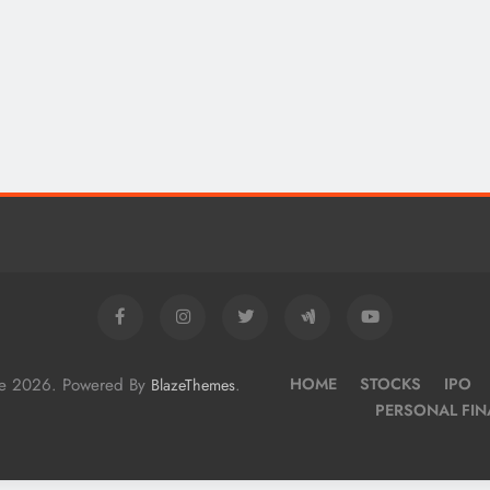
me 2026. Powered By
.
HOME
STOCKS
IPO
BlazeThemes
PERSONAL FI