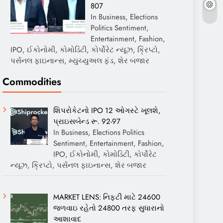
807
In Business, Elections
Politics Sentiment,
Entertainment, Fashion,
IPO, ઈકોનોમી, કોમોડિટી, કોર્પોરેટ ન્યૂઝ, ક્રિપ્ટો,
પર્સનલ ફાઇનાન્સ, મ્યુચ્યુઅલ ફંડ, શેર બજાર
Commodities
શિપરોકેટનો IPO 12 ઓગસ્ટે ખૂલશે,
પ્રાઇસબેન્ડ રૂ. 92-97
In Business, Elections Politics
Sentiment, Entertainment, Fashion,
IPO, ઈકોનોમી, કોમોડિટી, કોર્પોરેટ
ન્યૂઝ, ક્રિપ્ટો, પર્સનલ ફાઇનાન્સ, શેર બજાર
MARKET LENS: નિફ્ટી માટે 24600
જળવાઇ રહેતો 24800 તરફ સુધારાનો
આશાવાદ