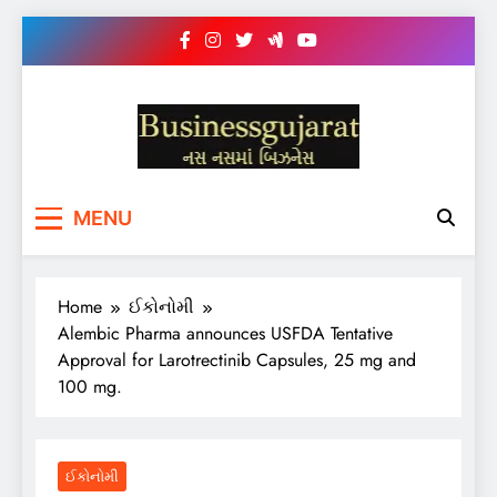
Skip
to
content
BUSINESS GUJARAT
નસ-નસ માં બિઝનેસ
MENU
Home
ઈકોનોમી
Alembic Pharma announces USFDA Tentative
Approval for Larotrectinib Capsules, 25 mg and
100 mg.
ઈકોનોમી