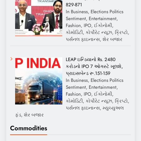
829-871
In Business, Elections Politics
Sentiment, Entertainment,
Fashion, IPO, ઈકોનોમી,
કોમોડિટી, કોર્પોરેટ ન્યૂઝ, ક્રિપ્ટો,
પર્સનલ ફાઇનાન્સ, શેર બજાર
LEAP ઇન્ડિયાનો Rs. 2480
કરોડનો IPO 7 ઓગસ્ટે ખૂલશે,
પ્રાઇસબેન્ડ રૂ.151-159
In Business, Elections Politics
Sentiment, Entertainment,
Fashion, IPO, ઈકોનોમી,
કોમોડિટી, કોર્પોરેટ ન્યૂઝ, ક્રિપ્ટો,
પર્સનલ ફાઇનાન્સ, મ્યુચ્યુઅલ
ફંડ, શેર બજાર
Commodities