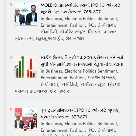
MOLBIO ડાયગ્નોસ્ટિક્સનો IPO 10 ઓગસ્ટે
ખૂલશે, પ્રાઇસબેન્ડ રૂ. 768- 807
In Business, Elections Politics Sentiment,
Entertainment, Fashion, IPO, ઈકોનોમી,
કોમોડિટી, કોર્પોરેટ ન્યૂઝ, ક્રિપ્ટો, પર્સનલ
ફાઇનાન્સ, મ્યુચ્યુઅલ ફંડ, શેર બજાર
માર્કેટ લેન્સઃ નિફ્ટી 24,800 ક્રોસ ન કરે ત્યાં
સુધી કોન્સોલિડેશન તબક્કામાં રહેવાની શક્યતા
In Business, Elections Politics Sentiment,
Entertainment, Fashion, FLASH NEWS,
ઈકોનોમી, કોમોડિટી, કોર્પોરેટ ન્યૂઝ, ક્રિપ્ટો,
પર્સનલ ફાઇનાન્સ, શેર બજાર
ધૂત ટ્રાન્સમિશનનો IPO 10 ઓગસ્ટે ખૂલશે,
પ્રાઇસ બેન્ડ રૂ. 829-871
In Business, Elections Politics Sentiment,
Entertainment, Fashion, IPO, ઈકોનોમી,