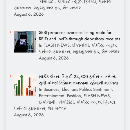
કોમોડિટી, કોર્પોરેટ ન્યૂઝ, ક્રિપ્ટો, પર્સનલ
ફાઇનાન્સ, મ્યુચ્યુઅલ ફંડ, શેર બજાર
August 6, 2026
SEBI proposes overseas listing route for
REITs and InvITs through depository receipts
In FLASH NEWS, ઈકોનોમી, કોર્પોરેટ ન્યૂઝ,
પર્સનલ ફાઇનાન્સ, મ્યુચ્યુઅલ ફંડ, શેર બજાર
August 6, 2026
માર્કેટ લેન્સઃ નિફ્ટી 24,800 ક્રોસ ન કરે ત્યાં
સુધી કોન્સોલિડેશન તબક્કામાં રહેવાની શક્યતા
In Business, Elections Politics Sentiment,
Entertainment, Fashion, FLASH NEWS,
ઈકોનોમી, કોમોડિટી, કોર્પોરેટ ન્યૂઝ, ક્રિપ્ટો,
પર્સનલ ફાઇનાન્સ, શેર બજાર
August 6, 2026