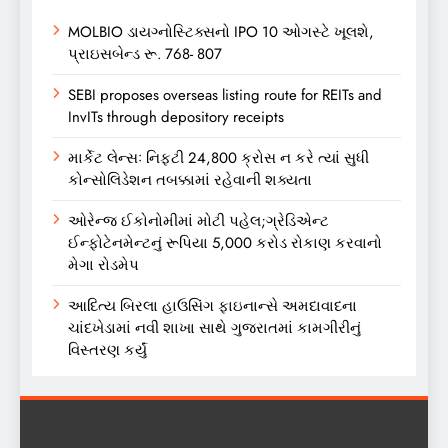
MOLBIO ડાયગ્નોસ્ટિક્સનો IPO 10 ઓગસ્ટે ખૂલશે,
પ્રાઇસબેન્ડ રૂ. 768- 807
SEBI proposes overseas listing route for REITs and
InvITs through depository receipts
માર્કેટ લેન્સઃ નિફ્ટી 24,800 ક્રોસ ન કરે ત્યાં સુધી
કોન્સોલિડેશન તબક્કામાં રહેવાની શક્યતા
ઓરેન્જ ઈકોનોમીમાં મોટી પહેલ;ગ્રેડિએન્ટ
ઈન્ફોટેનમેન્ટનું રૂપિયા 5,000 કરોડ રોકાણ કરવાનો
મેગા રોડમેપ
આદિત્ય બિરલા હાઉસિંગ ફાઇનાન્સે અમદાવાદના
ચાંદખેડામાં નવી શાખા સાથે ગુજરાતમાં કામગીરીનું
વિસ્તરણ કર્યું