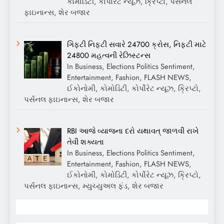
કોમોડિટી, કોર્પોરેટ ન્યૂઝ, ક્રિપ્ટો, પર્સનલ
ફાઇનાન્સ, શેર બજાર
ગિફ્ટી નિફ્ટી સવારે 24700 ક્રોસ, નિફ્ટી માટે
24800 મહત્વની રેઝિસ્ટન્સ
In Business, Elections Politics Sentiment,
Entertainment, Fashion, FLASH NEWS,
ઈકોનોમી, કોમોડિટી, કોર્પોરેટ ન્યૂઝ, ક્રિપ્ટો,
પર્સનલ ફાઇનાન્સ, શેર બજાર
RBI આજે વ્યાજના દરો યથાવત્ જાળવી રાખે
તેવી શક્યતા
In Business, Elections Politics Sentiment,
Entertainment, Fashion, FLASH NEWS,
ઈકોનોમી, કોમોડિટી, કોર્પોરેટ ન્યૂઝ, ક્રિપ્ટો,
પર્સનલ ફાઇનાન્સ, મ્યુચ્યુઅલ ફંડ, શેર બજાર