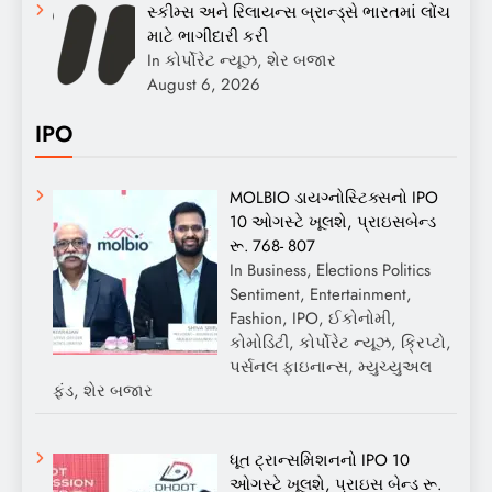
સ્કીમ્સ અને રિલાયન્સ બ્રાન્ડ્સે ભારતમાં લોંચ
માટે ભાગીદારી કરી
In કોર્પોરેટ ન્યૂઝ, શેર બજાર
August 6, 2026
IPO
MOLBIO ડાયગ્નોસ્ટિક્સનો IPO
10 ઓગસ્ટે ખૂલશે, પ્રાઇસબેન્ડ
રૂ. 768- 807
In Business, Elections Politics
Sentiment, Entertainment,
Fashion, IPO, ઈકોનોમી,
કોમોડિટી, કોર્પોરેટ ન્યૂઝ, ક્રિપ્ટો,
પર્સનલ ફાઇનાન્સ, મ્યુચ્યુઅલ
ફંડ, શેર બજાર
ધૂત ટ્રાન્સમિશનનો IPO 10
ઓગસ્ટે ખૂલશે, પ્રાઇસ બેન્ડ રૂ.