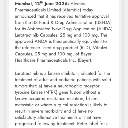
th
Mumbai, 12
June 2026:
Alembic
Pharmaceuticals Limited (Alembic) today
announced that it has received tentative approval
from the US Food & Drug Administration (USFDA)
for its Abbreviated New Drug Application (ANDA)
Larotrectinib Capsules, 25 mg and 100 mg. The
approved ANDA is therapeutically equivalent to
the reference listed drug product (RLD), Vitrakvi
Capsules, 25 mg and 100 mg, of Bayer
Healthcare Pharmaceuticals Inc. (Bayer).
Larotrectinib is a kinase inhibitor indicated for the
treatment of adult and pediatric patients with solid
tumors that: a) have a neurotrophic receptor
tyrosine kinase (NTRK) gene fusion without a
known acquired resistance mutation, b) are
metastatic or where surgical resection is likely to
result in severe morbidity and c) have no
satisfactory alternative treatments or that have
progressed following treatment. Refer label for a