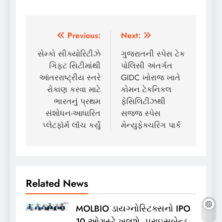
Post
Previous:
Next:
navigation
સેમ્કો સીક્યોરિટીઝે
ગુજરાતની સ્પેસ ટેક
ગિફ્ટ સિટીમાંથી
પોલિસી અંતર્ગત
આંતરરાષ્ટ્રીય સ્તરે
GIDC ખોરાજ ખાતે
રોકાણ કરવા માટે
કોમન ટેકનિકલ
ભારતનું પ્રથમ
ફેસિલિટીઝથી
સંશોધન-આધારિત
સજ્જ સ્પેસ
પ્લેટફૉર્મ લૉંચ કર્યું
મેન્યુફેક્ચરિંગ પાર્ક
Related News
MOLBIO ડાયગ્નોસ્ટિક્સનો IPO
10 ઓગસ્ટે ખૂલશે, પ્રાઇસબેન્ડ