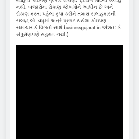
માહિતી કોઇપણ પ્રકારે રોકાણ/ ટ્રેડીંગ માટેની સલાહ
નથી. બજારોમાં રોકાણ જોખમોને આધીન છે અને
રોકાણ કરતા પહેલા કૃપા કરીને તમારા સલાહકારની
સલાહ લો. વધુમાં અત્રે પ્રગટ થયેલા કોઇપણ
સમાચાર કે વિગતો સાથે businessgujarat.in અંશતઃ કે
સંપુર્સણપણે સહમત નથી.)