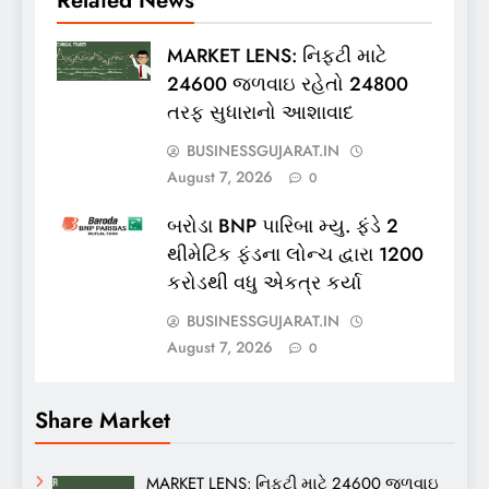
MARKET LENS: નિફ્ટી માટે
24600 જળવાઇ રહેતો 24800
તરફ સુધારાનો આશાવાદ
BUSINESSGUJARAT.IN
August 7, 2026
0
બરોડા BNP પારિબા મ્યુ. ફંડે 2
થીમેટિક ફંડના લોન્ચ દ્વારા 1200
કરોડથી વધુ એકત્ર કર્યા
BUSINESSGUJARAT.IN
August 7, 2026
0
Share Market
MARKET LENS: નિફ્ટી માટે 24600 જળવાઇ