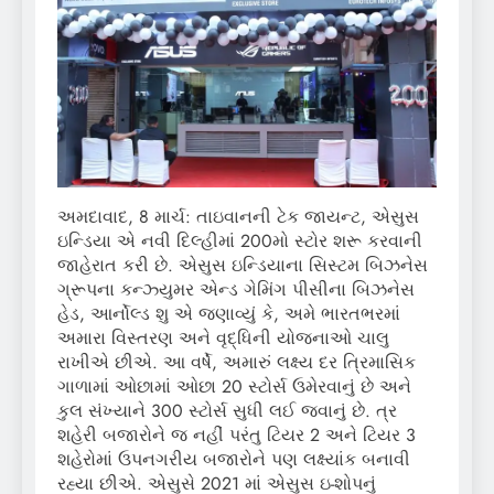
અમદાવાદ, 8 માર્ચ: તાઇવાનની ટેક જાયન્ટ, એસુસ
ઇન્ડિયા એ નવી દિલ્હીમાં 200મો સ્ટોર શરૂ કરવાની
જાહેરાત કરી છે. એસુસ ઇન્ડિયાના સિસ્ટમ બિઝનેસ
ગ્રૂપના કન્ઝ્યુમર એન્ડ ગેમિંગ પીસીના બિઝનેસ
હેડ, આર્નોલ્ડ શુ એ જણાવ્યું કે, અમે ભારતભરમાં
અમારા વિસ્તરણ અને વૃદ્ધિની યોજનાઓ ચાલુ
રાખીએ છીએ. આ વર્ષે, અમારું લક્ષ્ય દર ત્રિમાસિક
ગાળામાં ઓછામાં ઓછા 20 સ્ટોર્સ ઉમેરવાનું છે અને
કુલ સંખ્યાને 300 સ્ટોર્સ સુધી લઈ જવાનું છે. ત્ર
શહેરી બજારોને જ નહીં પરંતુ ટિયર 2 અને ટિયર 3
શહેરોમાં ઉપનગરીય બજારોને પણ લક્ષ્યાંક બનાવી
રહ્યા છીએ. એસુસે 2021 માં એસુસ ઇ-શોપનું