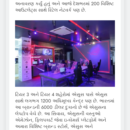
અનાવરણ કર્યું હતું અને આજે દેશભરમાં 200 વિશિષ્ટ
આઉટલેટ્સ સાથે રિટેલ નેટવર્ક પણ છે.
ટિયર 3 અને ટિયર 4 શહેરોમાં એસુસ પાસે એસુસ
સાથે લગભગ 1200 અધિમૂલ્ય કેન્દ્ર પણ છે. ભારતમાં
આ બ્રાન્ડની 6000 ડીલર દુકાનો છે જે એસુસના
લેપટોપ વેચે છે. આ સિવાય, એસુસની વસ્તુઓ
એમેઝોન, ફ્લિપકાર્ટ જેવા ઇ-કોમર્સ પ્લેટફોર્મ અને
અમારા વિશિષ્ટ બ્રાન્ડ સ્ટોર્સ, એસુસ અને