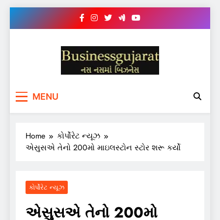
Skip
to
content
BUSINESS GUJARAT
નસ-નસ માં બિઝનેસ
MENU
Home
કોર્પોરેટ ન્યૂઝ
એસુસએ તેનો 200મો માઇલસ્ટોન સ્ટોર શરૂ કર્યો
કોર્પોરેટ ન્યૂઝ
એસુસએ તેનો 200મો