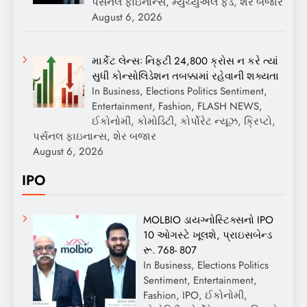
પર્સનલ ફાઇનાન્સ, મ્યુચ્યુઅલ ફંડ, શેર બજાર
August 6, 2026
માર્કેટ લેન્સઃ નિફ્ટી 24,800 ક્રોસ ન કરે ત્યાં
સુધી કોન્સોલિડેશન તબક્કામાં રહેવાની શક્યતા
In Business, Elections Politics Sentiment,
Entertainment, Fashion, FLASH NEWS,
ઈકોનોમી, કોમોડિટી, કોર્પોરેટ ન્યૂઝ, ક્રિપ્ટો,
પર્સનલ ફાઇનાન્સ, શેર બજાર
August 6, 2026
IPO
MOLBIO ડાયગ્નોસ્ટિક્સનો IPO
10 ઓગસ્ટે ખૂલશે, પ્રાઇસબેન્ડ
રૂ. 768- 807
In Business, Elections Politics
Sentiment, Entertainment,
Fashion, IPO, ઈકોનોમી,