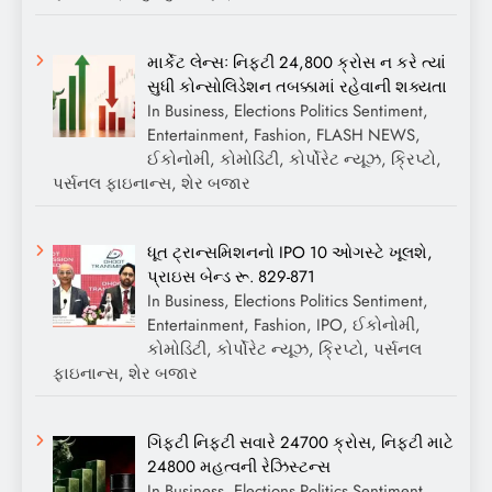
માર્કેટ લેન્સઃ નિફ્ટી 24,800 ક્રોસ ન કરે ત્યાં
સુધી કોન્સોલિડેશન તબક્કામાં રહેવાની શક્યતા
In Business, Elections Politics Sentiment,
Entertainment, Fashion, FLASH NEWS,
ઈકોનોમી, કોમોડિટી, કોર્પોરેટ ન્યૂઝ, ક્રિપ્ટો,
પર્સનલ ફાઇનાન્સ, શેર બજાર
ધૂત ટ્રાન્સમિશનનો IPO 10 ઓગસ્ટે ખૂલશે,
પ્રાઇસ બેન્ડ રૂ. 829-871
In Business, Elections Politics Sentiment,
Entertainment, Fashion, IPO, ઈકોનોમી,
કોમોડિટી, કોર્પોરેટ ન્યૂઝ, ક્રિપ્ટો, પર્સનલ
ફાઇનાન્સ, શેર બજાર
ગિફ્ટી નિફ્ટી સવારે 24700 ક્રોસ, નિફ્ટી માટે
24800 મહત્વની રેઝિસ્ટન્સ
In Business, Elections Politics Sentiment,