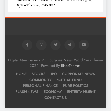
પ્રાઇસબેન્ડ રૂ. 768- 807
Digital Newspaper - Multipurpose News WordPress Theme
2026. Powered By
.
BlazeThemes
HOME
STOCKS
IPO
CORPORATE NEWS
COMMODITY
MUTUAL FUND
PERSONAL FINANCE
PURE POLITICS
FLASH NEWS
ECONOMY
ENTERTAINMENT
CONTACT US