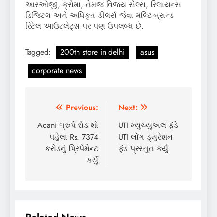
આરઓજી, ક્રોમા, તેમજ વિજય સેલ્સ, રિલાયન્સ
ડિજિટલ અને અધિકૃત ડીલર્સ જેવા મલ્ટિ-બ્રાન્ડ
રિટેલ આઉટલેટ્સ પર પણ ઉપલબ્ધ છે.
Tagged:
200th store in delhi
asus
corporate news
Post
Previous:
Next:
navigation
Adani ગ્રુપે રોડ શો
UTI મ્યુચ્યુઅલ ફંડે
પહેલા Rs. 7374
UTI લોંગ ડ્યુરેશન
કરોડનું પ્રિપેમેન્ટ
ફંડ પ્રસ્તુત કર્યું
કર્યું
Related News