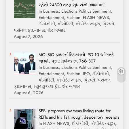
રહેતો 24800 તરફ સુધારાનો આશાવાદ
In Business, Elections Politics Sentiment,
Entertainment, Fashion, FLASH NEWS,
ઈકોનોમી, કોમોડિટી, કોર્પોરેટ ન્યૂઝ, ક્રિપ્ટો,
પર્સનલ ફાઇનાન્સ, શેર બજાર
August 7, 2026
MOLBIO ડાયગ્નોસ્ટિક્સનો IPO 10 ઓગસ્ટે
ખૂલશે, પ્રાઇસબેન્ડ રૂ. 768- 807
In Business, Elections Politics Sentiment,
Entertainment, Fashion, IPO, ઈકોનોમી,
કોમોડિટી, કોર્પોરેટ ન્યૂઝ, ક્રિપ્ટો, પર્સનલ
ફાઇનાન્સ, મ્યુચ્યુઅલ ફંડ, શેર બજાર
August 6, 2026
SEBI proposes overseas listing route for
REITs and InvITs through depository receipts
In FLASH NEWS, ઈકોનોમી, કોર્પોરેટ ન્યૂઝ,