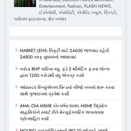
Entertainment, Fashion, FLASH NEWS,
ઈકોનોમી, કોમોડિટી, કોર્પોરેટ ન્યૂઝ, ક્રિપ્ટો,
પર્સનલ ફાઇનાન્સ, શેર બજાર
MARKET LENS: નિફ્ટી માટે 24600 જળવાઇ રહેતો
24800 તરફ સુધારાનો આશાવાદ
બરોડા BNP પારિબા મ્યુ. ફંડે 2 થીમેટિક ફંડના લોન્ચ
દ્વારા 1200 કરોડથી વધુ એકત્ર કર્યા
ઓયસ્ટર રિન્યુએબલ વિન્ડનો બીજો તબક્કો શરૂ કરવા
સાથે ગુજરાતમાં પ્રવેશ કર્યો
AMA- OIA MSME કોન્ક્લેવ ૨૦૨૬ MSME ઉદ્યોગ
સાહસિકોને સ્માર્ટ રીતે મેન્યુફેક્ચરિંગ અપનાવવા
પ્રોત્સાહિત કર્યા
MOLBIO ડાયગ્નોસ્ટિક્સનો IPO 10 ઓગસ્ટે ખૂલશે,