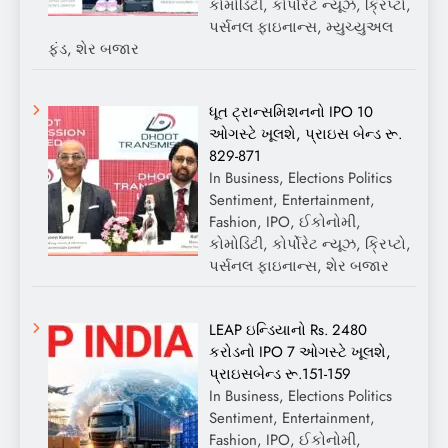
કોમોડિટી, કોર્પોરેટ ન્યૂઝ, ક્રિપ્ટો,
પર્સનલ ફાઇનાન્સ, મ્યુચ્યુઅલ
ફંડ, શેર બજાર
ધૂત ટ્રાન્સમિશનનો IPO 10
ઓગસ્ટે ખૂલશે, પ્રાઇસ બેન્ડ રૂ.
829-871
In Business, Elections Politics
Sentiment, Entertainment,
Fashion, IPO, ઈકોનોમી,
કોમોડિટી, કોર્પોરેટ ન્યૂઝ, ક્રિપ્ટો,
પર્સનલ ફાઇનાન્સ, શેર બજાર
LEAP ઇન્ડિયાનો Rs. 2480
કરોડનો IPO 7 ઓગસ્ટે ખૂલશે,
પ્રાઇસબેન્ડ રૂ.151-159
In Business, Elections Politics
Sentiment, Entertainment,
Fashion, IPO, ઈકોનોમી,