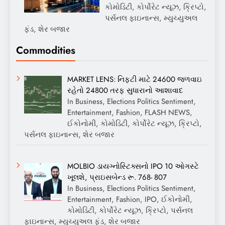
કોમોડિટી, કોર્પોરેટ ન્યૂઝ, ક્રિપ્ટો,
પર્સનલ ફાઇનાન્સ, મ્યુચ્યુઅલ
ફંડ, શેર બજાર
Commodities
MARKET LENS: નિફ્ટી માટે 24600 જળવાઇ
રહેતો 24800 તરફ સુધારાનો આશાવાદ
In Business, Elections Politics Sentiment,
Entertainment, Fashion, FLASH NEWS,
ઈકોનોમી, કોમોડિટી, કોર્પોરેટ ન્યૂઝ, ક્રિપ્ટો,
પર્સનલ ફાઇનાન્સ, શેર બજાર
MOLBIO ડાયગ્નોસ્ટિક્સનો IPO 10 ઓગસ્ટે
ખૂલશે, પ્રાઇસબેન્ડ રૂ. 768- 807
In Business, Elections Politics Sentiment,
Entertainment, Fashion, IPO, ઈકોનોમી,
કોમોડિટી, કોર્પોરેટ ન્યૂઝ, ક્રિપ્ટો, પર્સનલ
ફાઇનાન્સ, મ્યુચ્યુઅલ ફંડ, શેર બજાર