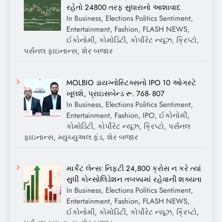
રહેતો 24800 તરફ સુધારાનો આશાવાદ
In Business, Elections Politics Sentiment,
Entertainment, Fashion, FLASH NEWS,
ઈકોનોમી, કોમોડિટી, કોર્પોરેટ ન્યૂઝ, ક્રિપ્ટો,
પર્સનલ ફાઇનાન્સ, શેર બજાર
MOLBIO ડાયગ્નોસ્ટિક્સનો IPO 10 ઓગસ્ટે
ખૂલશે, પ્રાઇસબેન્ડ રૂ. 768- 807
In Business, Elections Politics Sentiment,
Entertainment, Fashion, IPO, ઈકોનોમી,
કોમોડિટી, કોર્પોરેટ ન્યૂઝ, ક્રિપ્ટો, પર્સનલ
ફાઇનાન્સ, મ્યુચ્યુઅલ ફંડ, શેર બજાર
માર્કેટ લેન્સઃ નિફ્ટી 24,800 ક્રોસ ન કરે ત્યાં
સુધી કોન્સોલિડેશન તબક્કામાં રહેવાની શક્યતા
In Business, Elections Politics Sentiment,
Entertainment, Fashion, FLASH NEWS,
ઈકોનોમી, કોમોડિટી, કોર્પોરેટ ન્યૂઝ, ક્રિપ્ટો,