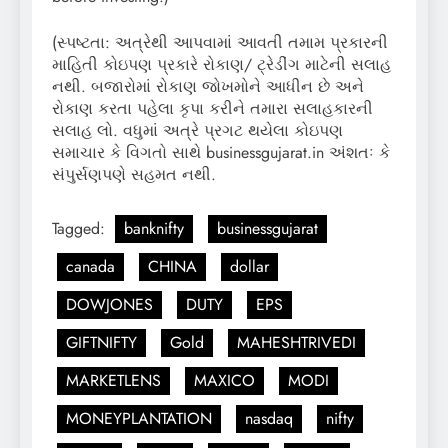
(સ્પષ્ટતા: અત્રેથી આપવામાં આવતી તમામ પ્રકારની
માહિતી કોઇપણ પ્રકારે રોકાણ/ ટ્રેડીંગ માટેની સલાહ
નથી. બજારોમાં રોકાણ જોખમોને આધીન છે અને
રોકાણ કરતા પહેલા કૃપા કરીને તમારા સલાહકારની
સલાહ લો. વધુમાં અત્રે પ્રગટ થયેલા કોઇપણ
સમાચાર કે વિગતો સાથે businessgujarat.in અંશતઃ કે
સંપુર્સણપણે સહમત નથી.
Tagged:
banknifty
businessgujarat
canada
CHINA
dollar
DOWJONES
DUTY
EPS
GIFTNIFTY
Gold
MAHESHTRIVEDI
MARKETLENS
MAXICO
MODI
MONEYPLANTATION
nasdaq
nifty