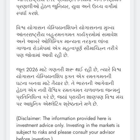
પ્રણાલીઓ હેઠળ જુનિયર, યુવા અને ઉચ્ચ વર્ગોમાં
સ્પર્ધા કરશે.
વિશ્વ યોગાસન ચેમ્પિયનશિપને યોગાસનના મુખ્ય
આંતરરાષ્ટ્રીય બહુ-રમતગમત કાર્યક્રમોમાં સમાવેશ
અને આખરે ઓલિમ્પિક માન્યતા તરફના લાંબા
ગાળાના રોડમેપમાં એક મહત્વપૂર્ણ સીમાચિહ્ન તરીકે
પણ જોવામાં આવી રહી છે.
જૂન 2026 માટે ગણતરી શરૂ થઈ રહી છે, ત્યારે વિશ્વ
યોગાસન ચેમ્પિયનશિપ ફક્ત એક રમતગમતની
ઘટના બનવા માટે તૈયાર છે. તે ભારતની આગેવાની
હેઠળ એક નવી વૈશ્વિક રમતગમત ચળવળના જન્મનું
પ્રતિનિધિત્વ કરે છે, જ્યાં પ્રાચીન શાણપણ વિશ્વ મંચ
પર આધુનિક એથ્લેટિક શ્રેષ્ઠતાને મળે છે.
(Disclaimer: The information provided here is
investment advice only. Investing in the markets is
subject to risks and please consult your advisor
before investing.)