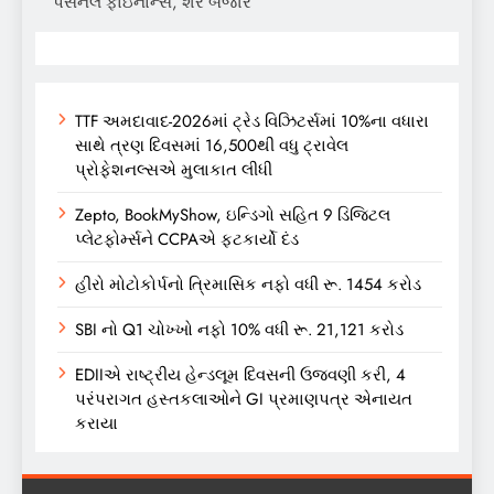
પર્સનલ ફાઇનાન્સ, શેર બજાર
TTF અમદાવાદ-2026માં ટ્રેડ વિઝિટર્સમાં 10%ના વધારા
સાથે ત્રણ દિવસમાં 16,500થી વધુ ટ્રાવેલ
પ્રોફેશનલ્સએ મુલાકાત લીધી
Zepto, BookMyShow, ઇન્ડિગો સહિત 9 ડિજિટલ
પ્લેટફોર્મ્સને CCPAએ ફટકાર્યો દંડ
હીરો મોટોકોર્પનો ત્રિમાસિક નફો વધી રૂ. 1454 કરોડ
SBI નો Q1 ચોખ્ખો નફો 10% વધી રૂ. 21,121 કરોડ
EDIIએ રાષ્ટ્રીય હેન્ડલૂમ દિવસની ઉજવણી કરી, 4
પરંપરાગત હસ્તકલાઓને GI પ્રમાણપત્ર એનાયત
કરાયા