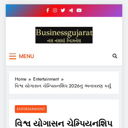
Skip
to
content
BUSINESS GUJARAT
નસ-નસ માં બિઝનેસ
MENU
Home
Entertainment
વિશ્વ યોગાસન ચેમ્પિયનશિપ 2026નું અનાવરણ કર્યું
ENTERTAINMENT
વિશ્વ યોગાસન ચેમ્પિયનશિપ