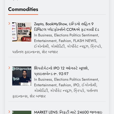
Commodities
Zepto, BookMyShow, ઇન્ડિગો સહિત 9
ડિજિટલ પ્લેટફોર્મ્સને CCPAએ ફટકાર્યો દંડ
In Business, Elections Politics Sentiment,
Entertainment, Fashion, FLASH NEWS,
ઈકોનોમી, કોમોડિટી, કોર્પોરેટ ન્યૂઝ, ક્રિપ્ટો,
પર્સનલ ફાઇનાન્સ, શેર બજાર
શિપરોકેટનો IPO 12 ઓગસ્ટે ખૂલશે,
પ્રાઇસબેન્ડ રૂ. 92-97
In Business, Elections Politics Sentiment,
Entertainment, Fashion, IPO, ઈકોનોમી,
કોમોડિટી, કોર્પોરેટ ન્યૂઝ, ક્રિપ્ટો, પર્સનલ
ફાઇનાન્સ, શેર બજાર
MARKET LENS: નિફ્ટી માટે 24600 જળવાઇ