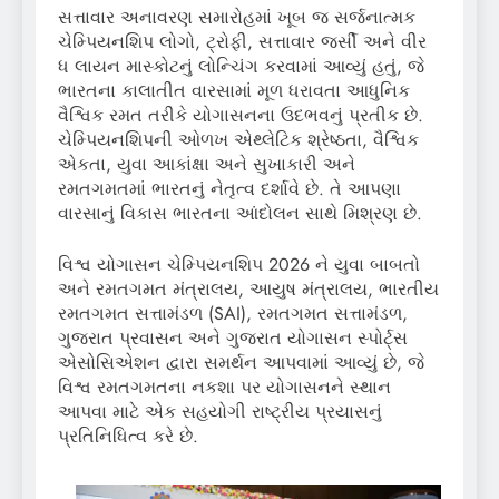
સત્તાવાર અનાવરણ સમારોહમાં ખૂબ જ સર્જનાત્મક
ચેમ્પિયનશિપ લોગો, ટ્રોફી, સત્તાવાર જર્સી અને વીર
ધ લાયન માસ્કોટનું લોન્ચિંગ કરવામાં આવ્યું હતું, જે
ભારતના કાલાતીત વારસામાં મૂળ ધરાવતા આધુનિક
વૈશ્વિક રમત તરીકે યોગાસનના ઉદભવનું પ્રતીક છે.
ચેમ્પિયનશિપની ઓળખ એથ્લેટિક શ્રેષ્ઠતા, વૈશ્વિક
એકતા, યુવા આકાંક્ષા અને સુખાકારી અને
રમતગમતમાં ભારતનું નેતૃત્વ દર્શાવે છે. તે આપણા
વારસાનું વિકાસ ભારતના આંદોલન સાથે મિશ્રણ છે.
વિશ્વ યોગાસન ચેમ્પિયનશિપ 2026 ને યુવા બાબતો
અને રમતગમત મંત્રાલય, આયુષ મંત્રાલય, ભારતીય
રમતગમત સત્તામંડળ (SAI), રમતગમત સત્તામંડળ,
ગુજરાત પ્રવાસન અને ગુજરાત યોગાસન સ્પોર્ટ્સ
એસોસિએશન દ્વારા સમર્થન આપવામાં આવ્યું છે, જે
વિશ્વ રમતગમતના નકશા પર યોગાસનને સ્થાન
આપવા માટે એક સહયોગી રાષ્ટ્રીય પ્રયાસનું
પ્રતિનિધિત્વ કરે છે.