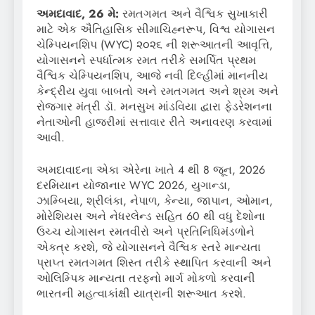
અમદાવાદ, 26 મે:
રમતગમત અને વૈશ્વિક સુખાકારી
માટે એક ઐતિહાસિક સીમાચિહ્નરૂપ, વિશ્વ યોગાસન
ચેમ્પિયનશિપ (WYC) ૨૦૨૬ ની શરૂઆતની આવૃત્તિ,
યોગાસનને સ્પર્ધાત્મક રમત તરીકે સમર્પિત પ્રથમ
વૈશ્વિક ચેમ્પિયનશિપ, આજે નવી દિલ્હીમાં માનનીય
કેન્દ્રીય યુવા બાબતો અને રમતગમત અને શ્રમ અને
રોજગાર મંત્રી ડૉ. મનસુખ માંડવિયા દ્વારા ફેડરેશનના
નેતાઓની હાજરીમાં સત્તાવાર રીતે અનાવરણ કરવામાં
આવી.
અમદાવાદના એકા એરેના ખાતે 4 થી 8 જૂન, 2026
દરમિયાન યોજાનાર WYC 2026, યુગાન્ડા,
ઝામ્બિયા, શ્રીલંકા, નેપાળ, કેન્યા, જાપાન, ઓમાન,
મોરેશિયસ અને નેધરલેન્ડ સહિત 60 થી વધુ દેશોના
ઉચ્ચ યોગાસન રમતવીરો અને પ્રતિનિધિમંડળોને
એકત્ર કરશે, જે યોગાસનને વૈશ્વિક સ્તરે માન્યતા
પ્રાપ્ત રમતગમત શિસ્ત તરીકે સ્થાપિત કરવાની અને
ઓલિમ્પિક માન્યતા તરફનો માર્ગ મોકળો કરવાની
ભારતની મહત્વાકાંક્ષી યાત્રાની શરૂઆત કરશે.