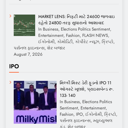
MARKET LENS: નિફ્ટી માટે 24600 જળવાઇ
રહેતો 24800 તરફ સુધારાનો આશાવાદ
In Business, Elections Politics Sentiment,
Entertainment, Fashion, FLASH NEWS,
ઈકોનોમી, કોમોડિટી, કોર્પોરેટ ન્યૂઝ, ક્રિપ્ટો,
પર્સનલ ફાઇનાન્સ, શેર બજાર
August 7, 2026
IPO
મિલ્કી મિસ્ટ ડેરી ફૂડનો IPO 11
ઓગસ્ટે ખૂલશે, પ્રાઇસબેન્ડ રૂ.
133- 140
In Business, Elections Politics
Sentiment, Entertainment,
Fashion, IPO, ઈકોનોમી, ક્રિપ્ટો,
પર્સનલ ફાઇનાન્સ, મ્યુચ્યુઅલ
ફંડ, શેર બજાર