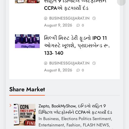
સહિત 9 ડિજિટલ પ્લેટફોર્મ્સને
CCPAએ ફટકાર્યો દંડ
BUSINESSGUJARAT.IN
August 9, 2026
0
મિલ્કી મિસ્ટ ડેરી ફૂડનો IPO 11
ઓગસ્ટે ખૂલશે, પ્રાઇસબેન્ડ રૂ.
133- 140
BUSINESSGUJARAT.IN
August 8, 2026
0
Share Market
Zepto, BookMyShow, ઇન્ડિગો સહિત 9
ડિજિટલ પ્લેટફોર્મ્સને CCPAએ ફટકાર્યો દંડ
In Business, Elections Politics Sentiment,
Entertainment, Fashion, FLASH NEWS,