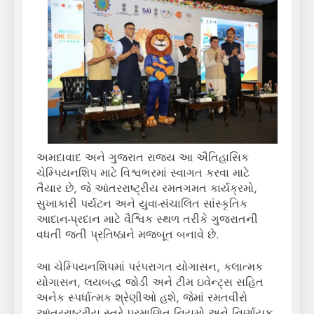
અમદાવાદ અને ગુજરાત રાજ્ય આ ઐતિહાસિક
ચેમ્પિયનશિપ માટે વિશ્વભરમાં સ્વાગત કરવા માટે
તૈયાર છે, જે આંતરરાષ્ટ્રીય રમતગમત કાર્યક્રમો,
સુખાકારી પર્યટન અને યુવા-સંચાલિત સાંસ્કૃતિક
આદાન-પ્રદાન માટે વૈશ્વિક સ્થળ તરીકે ગુજરાતની
વધતી જતી પ્રતિષ્ઠાને મજબૂત બનાવે છે.
આ ચેમ્પિયનશિપમાં પરંપરાગત યોગાસન, કલાત્મક
યોગાસન, લયબદ્ધ જોડી અને ટીમ ઇવેન્ટ્સ સહિત
અનેક સ્પર્ધાત્મક શ્રેણીઓ હશે, જેમાં રમતવીરો
આંતરરાષ્ટ્રીય સ્તરે પ્રમાણિત નિયમો અને નિર્ણાયક