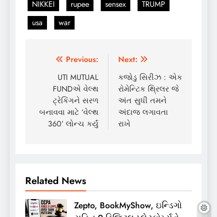
NIKKEI
rupee
sensex
TRUMP
usa
war
Post
Previous:
Next:
navigation
UTI MUTUAL
કજોડુ સિરીઝ : એક
FUNDએ વેલ્થ
રોમેન્ટિક થ્રિલર જે
ટ્રેકિંગને સરળ
અંત સુધી તમને
બનાવવા માટે ‘વેલ્થ
અંદાજ લગાવતા
360’ લોન્ચ કર્યું
રાખે
Related News
Zepto, BookMyShow, ઇન્ડિગો