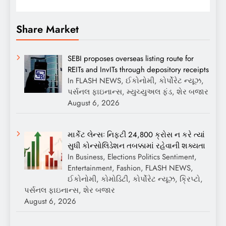
Share Market
SEBI proposes overseas listing route for
REITs and InvITs through depository receipts
In FLASH NEWS, ઈકોનોમી, કોર્પોરેટ ન્યૂઝ,
પર્સનલ ફાઇનાન્સ, મ્યુચ્યુઅલ ફંડ, શેર બજાર
August 6, 2026
માર્કેટ લેન્સઃ નિફ્ટી 24,800 ક્રોસ ન કરે ત્યાં
સુધી કોન્સોલિડેશન તબક્કામાં રહેવાની શક્યતા
In Business, Elections Politics Sentiment,
Entertainment, Fashion, FLASH NEWS,
ઈકોનોમી, કોમોડિટી, કોર્પોરેટ ન્યૂઝ, ક્રિપ્ટો,
પર્સનલ ફાઇનાન્સ, શેર બજાર
August 6, 2026