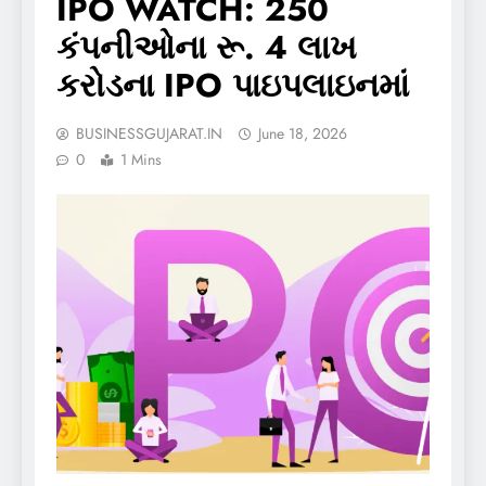
IPO WATCH: 250
કંપનીઓના રૂ. 4 લાખ
કરોડના IPO પાઇપલાઇનમાં
BUSINESSGUJARAT.IN
June 18, 2026
0
1 Mins