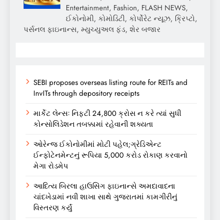
Entertainment, Fashion, FLASH NEWS,
ઈકોનોમી, કોમોડિટી, કોર્પોરેટ ન્યૂઝ, ક્રિપ્ટો,
પર્સનલ ફાઇનાન્સ, મ્યુચ્યુઅલ ફંડ, શેર બજાર
SEBI proposes overseas listing route for REITs and
InvITs through depository receipts
માર્કેટ લેન્સઃ નિફ્ટી 24,800 ક્રોસ ન કરે ત્યાં સુધી
કોન્સોલિડેશન તબક્કામાં રહેવાની શક્યતા
ઓરેન્જ ઈકોનોમીમાં મોટી પહેલ;ગ્રેડિએન્ટ
ઈન્ફોટેનમેન્ટનું રૂપિયા 5,000 કરોડ રોકાણ કરવાનો
મેગા રોડમેપ
આદિત્ય બિરલા હાઉસિંગ ફાઇનાન્સે અમદાવાદના
ચાંદખેડામાં નવી શાખા સાથે ગુજરાતમાં કામગીરીનું
વિસ્તરણ કર્યું