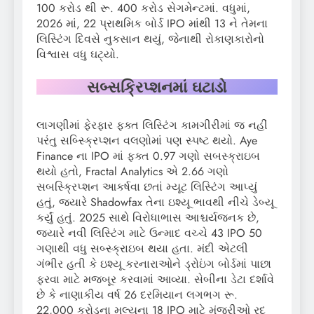
100 કરોડ થી રૂ. 400 કરોડ સેગમેન્ટમાં. વધુમાં,
2026 માં, 22 પ્રાથમિક બોર્ડ IPO માંથી 13 ને તેમના
લિસ્ટિંગ દિવસે નુકસાન થયું, જેનાથી રોકાણકારોનો
વિશ્વાસ વધુ ઘટ્યો.
સબ્સક્રિપ્શનમાં ઘટાડો
લાગણીમાં ફેરફાર ફક્ત લિસ્ટિંગ કામગીરીમાં જ નહીં
પરંતુ સબ્સ્ક્રિપ્શન વલણોમાં પણ સ્પષ્ટ થયો. Aye
Finance ના IPO માં ફક્ત 0.97 ગણો સબસ્ક્રાઇબ
થયો હતો, Fractal Analytics એ 2.66 ગણો
સબસ્ક્રિપ્શન આકર્ષવા છતાં મ્યૂટ લિસ્ટિંગ આપ્યું
હતું, જ્યારે Shadowfax તેના ઇશ્યૂ ભાવથી નીચે ડેબ્યૂ
કર્યું હતું. 2025 સાથે વિરોધાભાસ આશ્ચર્યજનક છે,
જ્યારે નવી લિસ્ટિંગ માટે ઉન્માદ વચ્ચે 43 IPO 50
ગણાથી વધુ સબ્સ્ક્રાઇબ થયા હતા. મંદી એટલી
ગંભીર હતી કે ઇશ્યૂ કરનારાઓને ડ્રોઇંગ બોર્ડમાં પાછા
ફરવા માટે મજબૂર કરવામાં આવ્યા. સેબીના ડેટા દર્શાવે
છે કે નાણાકીય વર્ષ 26 દરમિયાન લગભગ રૂ.
22,000 કરોડના મૂલ્યના 18 IPO માટે મંજૂરીઓ રદ