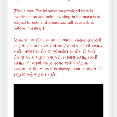
(Disclaimer: The information provided here is
investment advice only. Investing in the markets is
subject to risks and please consult your advisor
before investing.)
(સ્પષ્ટતા: અત્રેથી આપવામાં આવતી તમામ પ્રકારની
માહિતી કોઇપણ પ્રકારે રોકાણ/ ટ્રેડીંગ માટેની સલાહ
નથી. બજારોમાં રોકાણ જોખમોને આધીન છે અને
રોકાણ કરતા પહેલા કૃપા કરીને તમારા સલાહકારની
સલાહ લો. વધુમાં અત્રે પ્રગટ થયેલા કોઇપણ
સમાચાર કે વિગતો સાથે businessgujarat.in અંશતઃ કે
સંપુર્સણપણે સહમત નથી.)