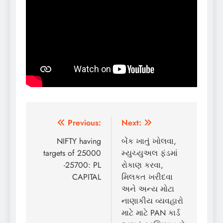
Post
Previous:
Next:
navigation
NIFTY having
બેંક ખાતું ખોલવા,
targets of 25000
મ્યુચ્યુઅલ ફંડમાં
-25700: PL
રોકાણ કરવા,
CAPITAL
મિલકત ખરીદવા
અને અન્ય મોટા
નાણાકીય વ્યવહારો
માટે માટે PAN કાર્ડ