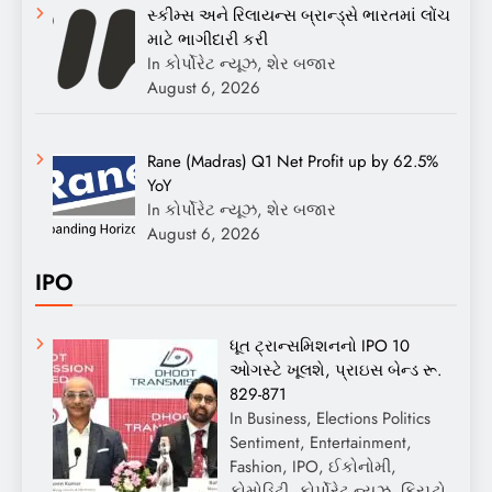
સ્કીમ્સ અને રિલાયન્સ બ્રાન્ડ્સે ભારતમાં લોંચ
માટે ભાગીદારી કરી
In કોર્પોરેટ ન્યૂઝ, શેર બજાર
August 6, 2026
Rane (Madras) Q1 Net Profit up by 62.5%
YoY
In કોર્પોરેટ ન્યૂઝ, શેર બજાર
August 6, 2026
IPO
ધૂત ટ્રાન્સમિશનનો IPO 10
ઓગસ્ટે ખૂલશે, પ્રાઇસ બેન્ડ રૂ.
829-871
In Business, Elections Politics
Sentiment, Entertainment,
Fashion, IPO, ઈકોનોમી,
કોમોડિટી, કોર્પોરેટ ન્યૂઝ, ક્રિપ્ટો,