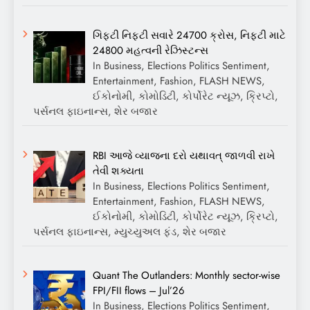
ગિફ્ટી નિફ્ટી સવારે 24700 ક્રોસ, નિફ્ટી માટે
24800 મહત્વની રેઝિસ્ટન્સ
In Business, Elections Politics Sentiment,
Entertainment, Fashion, FLASH NEWS,
ઈકોનોમી, કોમોડિટી, કોર્પોરેટ ન્યૂઝ, ક્રિપ્ટો,
પર્સનલ ફાઇનાન્સ, શેર બજાર
RBI આજે વ્યાજના દરો યથાવત્ જાળવી રાખે
તેવી શક્યતા
In Business, Elections Politics Sentiment,
Entertainment, Fashion, FLASH NEWS,
ઈકોનોમી, કોમોડિટી, કોર્પોરેટ ન્યૂઝ, ક્રિપ્ટો,
પર્સનલ ફાઇનાન્સ, મ્યુચ્યુઅલ ફંડ, શેર બજાર
Quant The Outlanders: Monthly sector-wise
FPI/FII flows – Jul’26
In Business, Elections Politics Sentiment,