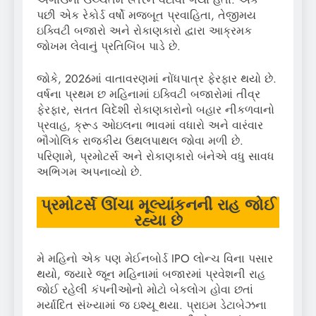
પછી એક રેકોર્ડ વર્ષો મજબૂત પ્રવાહિતા, તેજીમય
ઇક્વિટી બજારો અને રોકાણકારો દ્વારા આક્રમક
જોખમ લેવાનું પ્રતિબિંબ પાડે છે.
જોકે, 2026માં વાતાવરણમાં નોંધપાત્ર ફેરફાર થયો છે.
વર્ષના પ્રથમ છ મહિનામાં ઇક્વિટી બજારોમાં તીવ્ર
ફેરફાર, સતત વિદેશી રોકાણકારોનો બહાર નીકળવાનો
પ્રવાહ, ક્રૂડ ઓઇલના ભાવમાં વધારો અને વારંવાર
ભૌગોલિક રાજકીય ઉથલપાથલ જોવા મળી છે.
પરિણામે, પ્રમોટર્સ અને રોકાણકારો બંનેએ વધુ સાવધ
અભિગમ અપનાવ્યો છે.
પ્રમોટર્સ ઊંચા મૂલ્યાંકનની રાહ જોઈ
રહ્યા છે
મે મહિનો એક પણ મેઈનબોર્ડ IPO લોન્ચ વિના પસાર
થયો, જ્યારે જૂન મહિનામાં બજારમાં પ્રવેશની રાહ
જોઈ રહેલી કંપનીઓનો મોટો બેકલોગ હોવા છતાં
મર્યાદિત સંખ્યામાં જ ઇશ્યૂ થયા. પ્રાઇમ ડેટાબેઝના