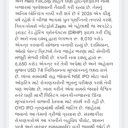
અને Hero FinCorp સહિત ઘણા હાઇ-પ્રોફાઇલ નામો
બજારમાં પ્રવેશવાની તૈયારી કરી રહ્યા છે. તેમનું
અંતિમ લોન્ચિંગ નક્કી કરી શકે છે કે 2026 એક ધીમું
વર્ષ રહેશે કે બીજા ભાગમાં પુનઃપ્રાપ્તિનો તબક્કો કરશે.
ક્વિક-કોમર્સ પ્લેટફોર્મ Zepto એ પહેલાથી જ અપડેટેડ
ડ્રાફ્ટ રેડ હેરિંગ પ્રોસ્પેક્ટસ (DRHP) ફાઇલ કરી દીધું
છે અને નવા ઇશ્યૂ દ્વારા લગભગ રૂ. 8,010 કરોડ
એકત્ર કરવાની યોજના બનાવી રહ્યું છે. દરમિયાન,
ઓયો પેરન્ટ પ્રિઝમે તેના જાહેર ભરણા માટે સેબીની
મંજૂરી મેળવી લીધી છે. કંપની નવા ઇશ્યૂ દ્વારા રૂ.
6,650 કરોડ એકત્ર કરે તેવી અપેક્ષા છે અને અહેવાલ
મુજબ USD 7-8 બિલિયનના મૂલ્યાંકનનું લક્ષ્ય રાખે
છે. લાંબા સમયથી રાહ જોવાતો NSE IPO મોટા પાયે
ઓફરિંગ માટે રોકાણકારોની ભૂખનું પરીક્ષણ કરશે તેવી
પણ અપેક્ષા છે, ખાસ કરીને એવા સમયે જ્યારે વૈશ્વિક
સ્તરે ઘણી માર્કી લિસ્ટિંગ ખાનગી-બજારના ઊંચા
મૂલ્યાંકનને વાજબી ઠેરવવા માટે સંઘર્ષ કરી રહી છે.
OYO IPO ત્રણમાંથી સૌથી જટિલ છે. જાહેરમાં
જવાનો આ તેમનો ત્રીજો પ્રયાસ છે. સંસ્થાકીય
રોકાણકારોએ આ કંપનીને બહુવિધ પીવોટ, શાસન
પ્રશ્નો અને વારંવાર સમયમર્યાદા ચૂકી જવાથી જોઈ છે.