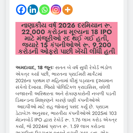
નાણાકીય વર્ષ 2026 દરમિયાન રૂ.
22,000 કરોડના મૂલ્યના 18 IPO
માટે મંજૂરીઓ રદ થઈ ગઈ હતી,
જ્યારે 15 કંપનીઓએ રૂ. 9,200
કરોડની ઓફરો પાછી ખેંચી લીધી હતી
અમદાવાદ, 18 જૂનઃ
સતત બે વર્ષ સુધી રેકોર્ડ ભંડોળ
એકત્ર કર્યા પછી, ભારતના પ્રાઈમરી માર્કેટમાં
2026ના પ્રથમ છ મહિનામાં ધીમું પડ્યાના દૃશ્યમાન
સંકેતો દેખાયા. જિયો પોલિટિકલ ક્રાઇસિસ, વધેલી
બજારની અસ્થિરતા અને રોકાણકારોની નબળી પડતી
ડિમાન્ડના મિશ્રણને કારણે ઘણી કંપનીઓએ
આઇપીઓ માટે રાહ જોવાનું પસંદ કર્યું છે. પ્રાઇમ
ડેટાબેઝ અનુસાર, ભારતીય કંપનીઓએ 2025માં 103
મેઇનબોર્ડ IPO દ્વારા રેકોર્ડ રૂ. 1.76 લાખ કરોડ એકત્ર
કર્યા, જે 2024માં પ્રાપ્ત રૂ. 1.59 લાખ કરોડના
અગાઉના ઉચ્ચતમ સ્તરને વટાવી ગયા હતા. એક