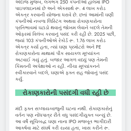
અંદાજ મુજબ, લગભગ 250 કંપનીઓ હાલમાં IPO
પાઇપલાઇનમાં છે અને એકસાથે રૂ. 4 લાખ કરોડ
એકત્ર કરવાની યોજના ધરાવે છે. છતાં આમાંની ઘણી
કંપનીઓ નબળા લિસ્ટિંગ અથવા રોકાણકારોના
પ્રતિભાવમાં ઘટાડો થવાનું જોખમ લેવાને બદલે તેમની
ઓફરમાં વિલંબ કરવાનું પસંદ કરી રહી છે. 2025 પછી,
જ્યાં 103 કંપનીઓએ રેકોર્ડ રૂ. 1.76 લાખ કરોડ
એકત્ર કર્યા હતા, ત્યાં ઘણા પ્રમોટરો અને PE
રોકાણકારોના માથામાં પીક સાયકલ મૂલ્યાંકન
અટવાઈ ગયું હતું. બજાર આગળ વધ્યું પણ તેમની
કિંમતની અપેક્ષાઓ ન રહી. નીચા મૂલ્યાંકનને
સ્વીકારવાને બદલે, ઘણાએ ફક્ત રાહ જોવાનું પસંદ
કર્યું.
રોકાણકારોની પસંદગી વધી રહી છે
મંદી ફક્ત સપ્લાય-બાજુની ઘટના નથી. રોકાણકારોનું
વર્તન પણ નોંધપાત્ર રીતે વધુ પસંદગીયુક્ત બન્યું છે.
આ વર્ષે સૂચિબદ્ધ ઘણા નાના IPO મજબૂત ભાગીદારી
આકર્ષવા માટે સંઘર્ષ કરી રહ્યા હતા, ખાસ કરીને રૂ.