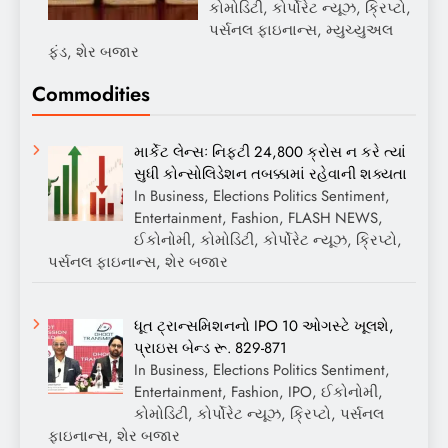
કોમોડિટી, કોર્પોરેટ ન્યૂઝ, ક્રિપ્ટો,
પર્સનલ ફાઇનાન્સ, મ્યુચ્યુઅલ
ફંડ, શેર બજાર
Commodities
માર્કેટ લેન્સઃ નિફ્ટી 24,800 ક્રોસ ન કરે ત્યાં
સુધી કોન્સોલિડેશન તબક્કામાં રહેવાની શક્યતા
In Business, Elections Politics Sentiment,
Entertainment, Fashion, FLASH NEWS,
ઈકોનોમી, કોમોડિટી, કોર્પોરેટ ન્યૂઝ, ક્રિપ્ટો,
પર્સનલ ફાઇનાન્સ, શેર બજાર
ધૂત ટ્રાન્સમિશનનો IPO 10 ઓગસ્ટે ખૂલશે,
પ્રાઇસ બેન્ડ રૂ. 829-871
In Business, Elections Politics Sentiment,
Entertainment, Fashion, IPO, ઈકોનોમી,
કોમોડિટી, કોર્પોરેટ ન્યૂઝ, ક્રિપ્ટો, પર્સનલ
ફાઇનાન્સ, શેર બજાર