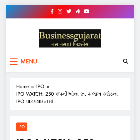
Skip
to
content
BUSINESS GUJARAT
નસ-નસ માં બિઝનેસ
MENU
Home
IPO
IPO WATCH: 250 કંપનીઓના રૂ. 4 લાખ કરોડના
IPO પાઇપલાઇનમાં
IPO