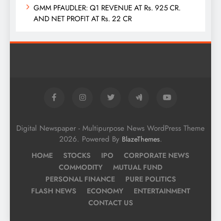
GMM PFAUDLER: Q1 REVENUE AT Rs. 925 CR.
AND NET PROFIT AT Rs. 22 CR
Digital Newspaper - Multipurpose News WordPress Theme
2026. Powered By
.
BlazeThemes
HOME
STOCKS
IPO
CORPORATE NEWS
COMMODITY
MUTUAL FUND
PERSONAL FINANCE
PURE POLITICS
FLASH NEWS
ECONOMY
ENTERTAINMENT
CONTACT US