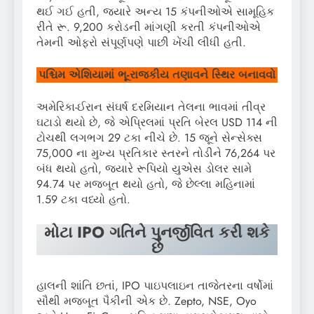
થઈ ગઈ હતી, જ્યારે અન્ય 15 કંપનીઓએ સામૂહિક
રીતે રૂ. 9,200 કરોડની માંગણી કરતી કંપનીઓએ
તેમની ઓફરો સંપૂર્ણપણે પાછી ખેંચી લીધી હતી.
પશ્ચિમ એશિયામાં ભૂ-રાજકીય તણાવને સ્થિર બનાવવો
અમેરિકા-ઈરાન સંઘર્ષ દરમિયાન તેલના ભાવમાં તીવ્ર
ઘટાડો થયો છે, જે એપ્રિલમાં પ્રતિ બેરલ USD 114 ની
ટોચથી લગભગ 29 ટકા નીચે છે. 15 જૂને સેન્સેક્સ
75,000 ના મુખ્ય પ્રતિકાર સ્તરને તોડીને 76,264 પર
બંધ થયો હતો, જ્યારે રૂપિયો યુએસ ડોલર સામે
94.74 પર મજબૂત થયો હતો, જે છેલ્લા મહિનામાં
1.59 ટકા વધ્યો હતો.
મોટા IPO ગતિને પુનર્જીવિત કરી શકે
છે
હાલની શાંતિ છતાં, IPO પાઇપલાઇન તાજેતરના વર્ષોમાં
સૌથી મજબૂત પૈકીની એક છે. Zepto, NSE, Oyo