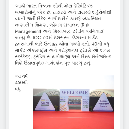
આજે ભારત વિશ્વના સૌથી મોટા ડેરિવેટિવ્ઝ
બજારોમાંનું એક છે. ટાયર-2 અને ટાયર-3 શહેરોમાંથી
વધતી જતી રિટેલ ભાગીદારીને કારણે વ્યવસ્થિત
નાણાકીય શિક્ષણ, જોખમ સંચાલન (Risk
Management) અને શિસ્તબદ્ધ ટ્રેડિંગ અનિવાર્ય
બન્યું છે. IOC 7.0માં દેશભરના ઉભરતા માર્કેટ
હબ્સમાંથી ભારે ઉત્સાહ જોવા મળ્યો હતો. 40થી વધુ
માર્કેટ એક્સપર્ટ્સ અને પ્રોફેશનલ ટ્રેડર્સે ઓપ્શન્સ
સ્ટ્રેટેજી, ટ્રેડિંગ સાયકોલોજી અને રિસ્ક મેનેજમેન્ટ
વિશે ઉંડાણપૂર્વક માર્ગદર્શન પૂરું પાડ્યું હતું.
આ વર્ષે
450થી
વધુ