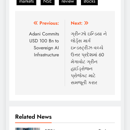
markets
NSE
review
stocks
Post
Previous:
Next:
navigation
Adani Commits
ગ્રીન્ઝો ઇન્ડિયા ને
USD 100 Bn to
લોર્ડ્સ માર્ક
Sovereign AI
ઇન્ડસ્ટ્રીઝ વચ્ચે
Infrastructure
ઉત્તર પ્રદેશમાં 60
મેગાવોટ ગ્રીન
હાઈડ્રોજન
પ્રોજેક્ટ માટે
સમજૂતી કરાર
Related News