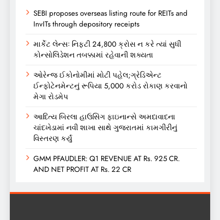
SEBI proposes overseas listing route for REITs and
InvITs through depository receipts
માર્કેટ લેન્સઃ નિફ્ટી 24,800 ક્રોસ ન કરે ત્યાં સુધી
કોન્સોલિડેશન તબક્કામાં રહેવાની શક્યતા
ઓરેન્જ ઈકોનોમીમાં મોટી પહેલ;ગ્રેડિએન્ટ
ઈન્ફોટેનમેન્ટનું રૂપિયા 5,000 કરોડ રોકાણ કરવાનો
મેગા રોડમેપ
આદિત્ય બિરલા હાઉસિંગ ફાઇનાન્સે અમદાવાદના
ચાંદખેડામાં નવી શાખા સાથે ગુજરાતમાં કામગીરીનું
વિસ્તરણ કર્યું
GMM PFAUDLER: Q1 REVENUE AT Rs. 925 CR.
AND NET PROFIT AT Rs. 22 CR