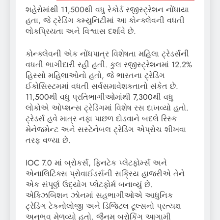
શહેરોમાંથી 11,500થી વધુ રેકોર્ડ રજીસ્ટ્રેશન નોંધાયા
હતા, જે ટ્રેડિંગ કમ્યુનિટીમાં આ કોન્ક્લેવની વધતી
લોકપ્રિયતા અને વિશ્વાસ દર્શાવે છે.
કોન્ક્લેવની એક નોંધપાત્ર વિશેષતા મહિલા ટ્રેડર્સની
વધતી ભાગીદારી રહી હતી. કુલ રજીસ્ટ્રેશનમાં 12.2%
હિસ્સો મહિલાઓનો હતો, જે ભારતના ટ્રેડિંગ
ઈકોસિસ્ટમમાં વધતી સર્વસમાવેશકતાનો સંકેત છે.
11,500થી વધુ પ્રતિભાગીઓમાંથી 7,300થી વધુ
લોકોએ ઓપ્શન્સ ટ્રેડિંગમાં વિશેષ રસ દાખવ્યો હતો.
ટ્રેડર્સ હવે માત્ર નફા પાછળ દોડવાને બદલે રિસ્ક
મેનેજમેન્ટ અને સસ્ટેનેબલ ટ્રેડિંગ એપ્રોચ શીખવા
તરફ વળ્યા છે.
IOC 7.0 માં બ્રોકર્સ, ફિનટેક પ્લેટફોર્મ્સ અને
એનાલિટિક્સ પ્રોવાઈડર્સની સક્રિય હાજરીએ તેને
એક સંપૂર્ણ ઉદ્યોગ પ્લેટફોર્મ બનાવ્યું છે.
એક્ઝિબિશન ઝોનમાં સહભાગીઓએ આધુનિક
ટ્રેડિંગ ટેકનોલોજી અને ડિજિટલ ટૂલ્સનો પ્રત્યક્ષ
અનુભવ મેળવ્યો હતો. જૈનમ બ્રોકિંગ આગામી