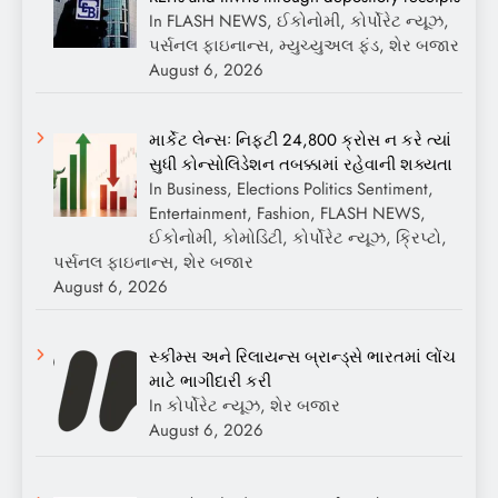
In FLASH NEWS, ઈકોનોમી, કોર્પોરેટ ન્યૂઝ,
પર્સનલ ફાઇનાન્સ, મ્યુચ્યુઅલ ફંડ, શેર બજાર
August 6, 2026
માર્કેટ લેન્સઃ નિફ્ટી 24,800 ક્રોસ ન કરે ત્યાં
સુધી કોન્સોલિડેશન તબક્કામાં રહેવાની શક્યતા
In Business, Elections Politics Sentiment,
Entertainment, Fashion, FLASH NEWS,
ઈકોનોમી, કોમોડિટી, કોર્પોરેટ ન્યૂઝ, ક્રિપ્ટો,
પર્સનલ ફાઇનાન્સ, શેર બજાર
August 6, 2026
સ્કીમ્સ અને રિલાયન્સ બ્રાન્ડ્સે ભારતમાં લોંચ
માટે ભાગીદારી કરી
In કોર્પોરેટ ન્યૂઝ, શેર બજાર
August 6, 2026