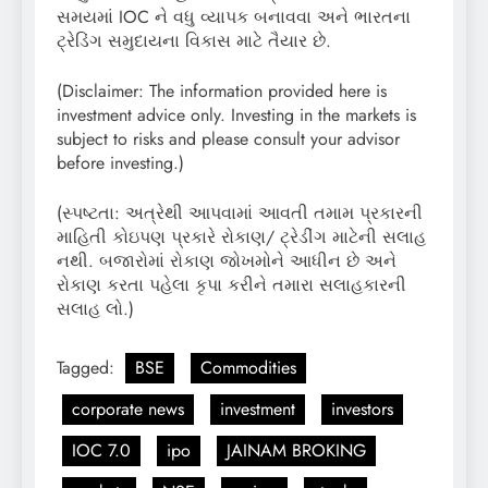
સમયમાં IOC ને વધુ વ્યાપક બનાવવા અને ભારતના
ટ્રેડિંગ સમુદાયના વિકાસ માટે તૈયાર છે.
(Disclaimer: The information provided here is
investment advice only. Investing in the markets is
subject to risks and please consult your advisor
before investing.)
(સ્પષ્ટતા: અત્રેથી આપવામાં આવતી તમામ પ્રકારની
માહિતી કોઇપણ પ્રકારે રોકાણ/ ટ્રેડીંગ માટેની સલાહ
નથી. બજારોમાં રોકાણ જોખમોને આધીન છે અને
રોકાણ કરતા પહેલા કૃપા કરીને તમારા સલાહકારની
સલાહ લો.)
Tagged:
BSE
Commodities
corporate news
investment
investors
IOC 7.0
ipo
JAINAM BROKING