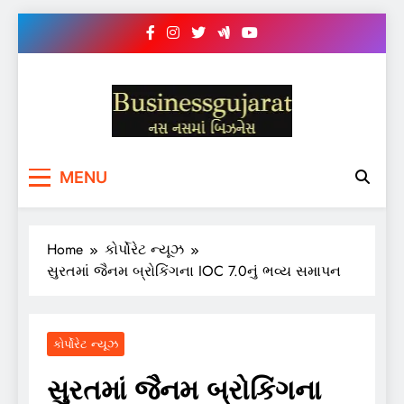
Skip
to
content
BUSINESS GUJARAT
નસ-નસ માં બિઝનેસ
MENU
Home
કોર્પોરેટ ન્યૂઝ
સુરતમાં જૈનમ બ્રોકિંગના IOC 7.0નું ભવ્ય સમાપન
કોર્પોરેટ ન્યૂઝ
સુરતમાં જૈનમ બ્રોકિંગના