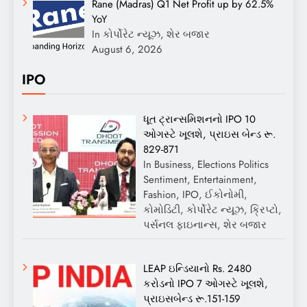
Rane (Madras) Q1 Net Profit up by 62.5%
YoY
In કોર્પોરેટ ન્યૂઝ, શેર બજાર
August 6, 2026
IPO
ધૂત ટ્રાન્સમિશનનો IPO 10
ઓગસ્ટે ખૂલશે, પ્રાઇસ બેન્ડ રૂ.
829-871
In Business, Elections Politics
Sentiment, Entertainment,
Fashion, IPO, ઈકોનોમી,
કોમોડિટી, કોર્પોરેટ ન્યૂઝ, ક્રિપ્ટો,
પર્સનલ ફાઇનાન્સ, શેર બજાર
LEAP ઇન્ડિયાનો Rs. 2480
કરોડનો IPO 7 ઓગસ્ટે ખૂલશે,
પ્રાઇસબેન્ડ રૂ.151-159