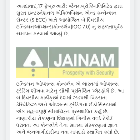
અમદાવાદ,17 ફેબ્રુઆરી: જૈનમબ્રોકિંગલિમિટેડ દ્વારા
સુરત ઇન્ટરનેશનલ એક્ઝિબિશન એન્ડ કન્વેન્શન
સેન્ટર (SIECC) ખાતે આયોજિત બે દિવસીય
ઇન્ડિયનઓપ્શન્સકોન્ક્લેવ(IOC 7.0) નું સફળતાપૂર્વક
સમાપન કરવામાં આવ્યું છે.
ઇન્ડિયન ઓપ્શન્સ કોન્ક્લેવ એ ભારતમાં ઓપ્શન્સ
ટ્રેડિંગ શીખવા માટેનું સૌથી પ્રતિષ્ઠિત પ્લેટફોર્મ છે. આ
બે દિવસીય કાર્યક્રમે દેશમાં ઝડપથી વિકસતા
ડેરિવેટિવ્ઝ અને ઓપ્શન્સ ટ્રેડિંગના ઈકોસિસ્ટમમાં
એક મહત્વપૂર્ણ સીમાચિહ્ન પ્રસ્થાપિત કર્યું છે.
નાણાકીય રોકાણના શિક્ષણમાં ગિનીસ વર્લ્ડ રેકોર્ડ
ધરાવતા આ કોન્ક્લેવે તેના સાતમા સંસ્કરણમાં જ્ઞાન
અને જનભાગીદારીના નવા માપદંડો સ્થાપિત કર્યા છે.