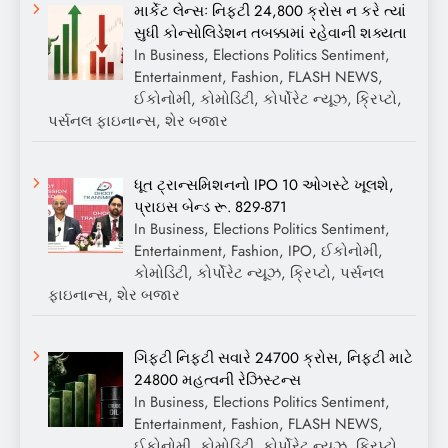
માર્કેટ લેન્સઃ નિફ્ટી 24,800 ક્રોસ ન કરે ત્યાં
સુધી કોન્સોલિડેશન તબક્કામાં રહેવાની શક્યતા
In Business, Elections Politics Sentiment,
Entertainment, Fashion, FLASH NEWS,
ઈકોનોમી, કોમોડિટી, કોર્પોરેટ ન્યૂઝ, ક્રિપ્ટો,
પર્સનલ ફાઇનાન્સ, શેર બજાર
ધૂત ટ્રાન્સમિશનનો IPO 10 ઓગસ્ટે ખૂલશે,
પ્રાઇસ બેન્ડ રૂ. 829-871
In Business, Elections Politics Sentiment,
Entertainment, Fashion, IPO, ઈકોનોમી,
કોમોડિટી, કોર્પોરેટ ન્યૂઝ, ક્રિપ્ટો, પર્સનલ
ફાઇનાન્સ, શેર બજાર
ગિફ્ટી નિફ્ટી સવારે 24700 ક્રોસ, નિફ્ટી માટે
24800 મહત્વની રેઝિસ્ટન્સ
In Business, Elections Politics Sentiment,
Entertainment, Fashion, FLASH NEWS,
ઈકોનોમી, કોમોડિટી, કોર્પોરેટ ન્યૂઝ, ક્રિપ્ટો,