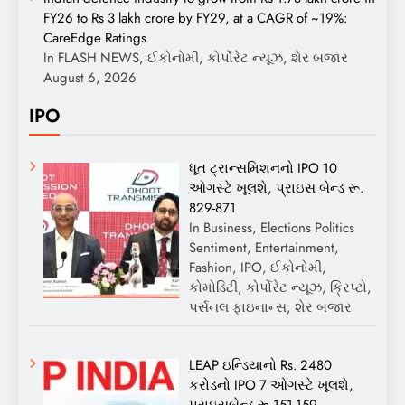
FY26 to Rs 3 lakh crore by FY29, at a CAGR of ~19%:
CareEdge Ratings
In FLASH NEWS, ઈકોનોમી, કોર્પોરેટ ન્યૂઝ, શેર બજાર
August 6, 2026
IPO
ધૂત ટ્રાન્સમિશનનો IPO 10
ઓગસ્ટે ખૂલશે, પ્રાઇસ બેન્ડ રૂ.
829-871
In Business, Elections Politics
Sentiment, Entertainment,
Fashion, IPO, ઈકોનોમી,
કોમોડિટી, કોર્પોરેટ ન્યૂઝ, ક્રિપ્ટો,
પર્સનલ ફાઇનાન્સ, શેર બજાર
LEAP ઇન્ડિયાનો Rs. 2480
કરોડનો IPO 7 ઓગસ્ટે ખૂલશે,
પ્રાઇસબેન્ડ રૂ.151-159