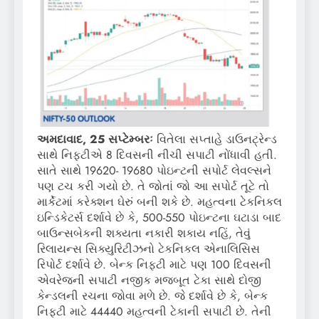
અમદાવાદ, 25 સપ્ટેમ્બરઃ
વિતેલા સપ્તાહે ડાઉનટ્રેન્ડ
સાથે નિફ્ટીએ 8 દિવસની નીચી સપાટી નોંધાવી હતી.
સાતે સાથે 19620- 19680 પોઇન્ટની સપોર્ટ લેવલ્સને
પણ ટચ કરી ગયો છે. તે જોતાં જો આ સપોર્ટ તૂટે તો
માર્કેટમાં કરેક્શન ઘેરું બની શકે છે. મહત્વના ટેકનિકલ
ઇન્ડિકેટર્સ દર્શાવે છે કે, 500-550 પોઇન્ટના ઘટાડા બાદ
બાઉન્સબેકની શક્યતા નકારી શકાય નહિં, તેવું
રિલાયન્સ સિક્યુરિટીઝનો ટેકનિકલ એનાલિસિસ
રિપોર્ટ દર્શાવે છે. બેન્ક નિફ્ટી માટે પણ 100 દિવસની
એવરેજની સપાટી નજીક મજબૂત ટેકા સાથે દોજી
કેન્ડલની રચના જોવા મળે છે. જે દર્શાવે છે કે, બેન્ક
નિફ્ટી માટે 44440 મહત્વની ટેકાની સપાટી છે. તેની