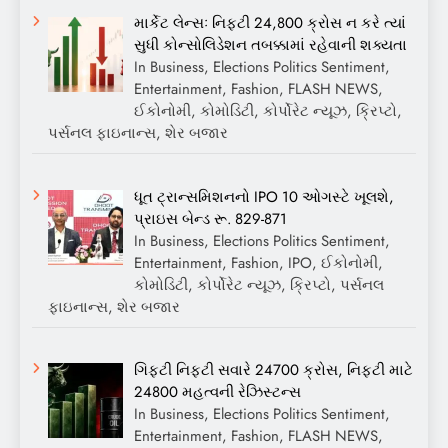
માર્કેટ લેન્સઃ નિફ્ટી 24,800 ક્રોસ ન કરે ત્યાં
સુધી કોન્સોલિડેશન તબક્કામાં રહેવાની શક્યતા
In Business, Elections Politics Sentiment,
Entertainment, Fashion, FLASH NEWS,
ઈકોનોમી, કોમોડિટી, કોર્પોરેટ ન્યૂઝ, ક્રિપ્ટો,
પર્સનલ ફાઇનાન્સ, શેર બજાર
ધૂત ટ્રાન્સમિશનનો IPO 10 ઓગસ્ટે ખૂલશે,
પ્રાઇસ બેન્ડ રૂ. 829-871
In Business, Elections Politics Sentiment,
Entertainment, Fashion, IPO, ઈકોનોમી,
કોમોડિટી, કોર્પોરેટ ન્યૂઝ, ક્રિપ્ટો, પર્સનલ
ફાઇનાન્સ, શેર બજાર
ગિફ્ટી નિફ્ટી સવારે 24700 ક્રોસ, નિફ્ટી માટે
24800 મહત્વની રેઝિસ્ટન્સ
In Business, Elections Politics Sentiment,
Entertainment, Fashion, FLASH NEWS,