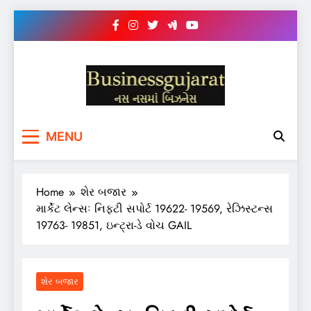
Skip
to
content
BUSINESS GUJARAT
નસ-નસ માં બિઝનેસ
MENU
Home
શેર બજાર
માર્કેટ લેન્સઃ નિફ્ટી સપોર્ટ 19622- 19569, રેઝિસ્ટન્સ
19763- 19851, ઇન્ટ્રા-ડે વોચ GAIL
શેર બજાર