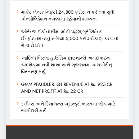
માર્કેટ લેન્સઃ નિફ્ટી 24,800 ક્રોસ ન કરે ત્યાં સુધી
કોન્સોલિડેશન તબક્કામાં રહેવાની શક્યતા
ઓરેન્જ ઈકોનોમીમાં મોટી પહેલ;ગ્રેડિએન્ટ
ઈન્ફોટેનમેન્ટનું રૂપિયા 5,000 કરોડ રોકાણ કરવાનો
મેગા રોડમેપ
આદિત્ય બિરલા હાઉસિંગ ફાઇનાન્સે અમદાવાદના
ચાંદખેડામાં નવી શાખા સાથે ગુજરાતમાં કામગીરીનું
વિસ્તરણ કર્યું
GMM PFAUDLER: Q1 REVENUE AT Rs. 925 CR.
AND NET PROFIT AT Rs. 22 CR
સ્કીમ્સ અને રિલાયન્સ બ્રાન્ડ્સે ભારતમાં લોંચ માટે
ભાગીદારી કરી