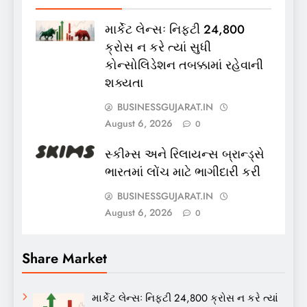
માર્કેટ લેન્સઃ નિફ્ટી 24,800
ક્રોસ ન કરે ત્યાં સુધી
કોન્સોલિડેશન તબક્કામાં રહેવાની
શક્યતા
BUSINESSGUJARAT.IN
August 6, 2026
0
સ્કીમ્સ અને રિલાયન્સ બ્રાન્ડ્સે
ભારતમાં લોંચ માટે ભાગીદારી કરી
BUSINESSGUJARAT.IN
August 6, 2026
0
Share Market
માર્કેટ લેન્સઃ નિફ્ટી 24,800 ક્રોસ ન કરે ત્યાં