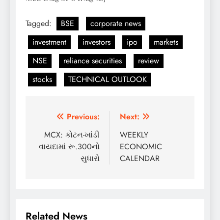
Tagged:
BSE
corporate news
investment
investors
ipo
markets
NSE
reliance securities
review
stocks
TECHNICAL OUTLOOK
Post
Previous:
Next:
navigation
MCX: કોટન-ખાંડી
WEEKLY
વાયદામાં રૂ.300નો
ECONOMIC
સુધારો
CALENDAR
Related News