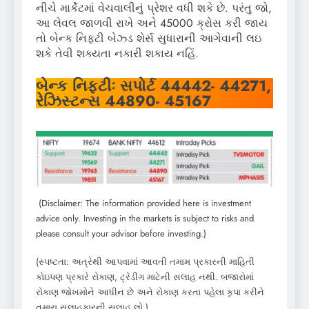
નીચે માર્કેટમાં વેચવાલીનું પ્રેશર વધી શકે છે. પરંતુ જો,
આ લેવલ જાળવી રાખે અને 45000 ક્રોસ કરી જાય
તો બેન્ક નિફ્ટી બેઝ્ડ શેર્સ સુધારાની આગેવાની લઇ
શકે તેવી શક્યતા નકારી શકાય નહિં.
બેન્ક નિફ્ટીઃ સપોર્ટ 44442- 44271,
રેઝિસ્ટન્સ 44890- 45167
(Disclaimer: The information provided here is investment
advice only. Investing in the markets is subject to risks and
please consult your advisor before investing.)
(સ્પષ્ટતા: અત્રેથી આપવામાં આવતી તમામ પ્રકારની માહિતી
કોઇપણ પ્રકારે રોકાણ, ટ્રેડીંગ માટેની સલાહ નથી. બજારોમાં
રોકાણ જોખમોને આધીન છે અને રોકાણ કરતા પહેલા કૃપા કરીને
તમારા સલાહકારની સલાહ લો.)