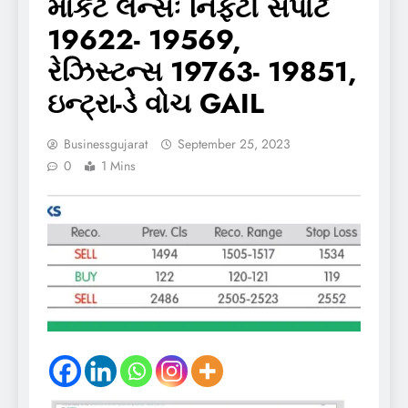
માર્કેટ લેન્સઃ નિફ્ટી સપોર્ટ
19622- 19569,
રેઝિસ્ટન્સ 19763- 19851,
ઇન્ટ્રા-ડે વોચ GAIL
Businessgujarat
September 25, 2023
0
1 Mins