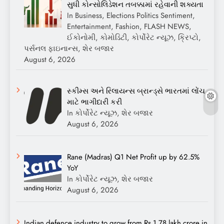
સુધી કોન્સોલિડેશન તબક્કામાં રહેવાની શક્યતા
In Business, Elections Politics Sentiment,
Entertainment, Fashion, FLASH NEWS,
ઈકોનોમી, કોમોડિટી, કોર્પોરેટ ન્યૂઝ, ક્રિપ્ટો,
પર્સનલ ફાઇનાન્સ, શેર બજાર
August 6, 2026
સ્કીમ્સ અને રિલાયન્સ બ્રાન્ડ્સે ભારતમાં લોંચ
માટે ભાગીદારી કરી
In કોર્પોરેટ ન્યૂઝ, શેર બજાર
August 6, 2026
Rane (Madras) Q1 Net Profit up by 62.5%
YoY
In કોર્પોરેટ ન્યૂઝ, શેર બજાર
August 6, 2026
Indian defence industry to grow from Rs 1.78 lakh crore in