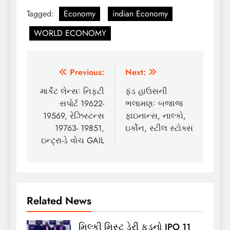
Tagged:
Economy
indian Economy
WORLD ECONOMY
Post
Previous:
Next:
navigation
માર્કેટ લેન્સઃ નિફ્ટી
ફંડ હાઉસની
સપોર્ટ 19622-
ભલામણઃ બજાજ
19569, રેઝિસ્ટન્સ
ફાઇનાન્સ, નાલ્કો,
19763- 19851,
ઇર્કોન, સ્ટીલ સ્ટોક્સ
ઇન્ટ્રા-ડે વોચ GAIL
Related News
મિલ્કી મિસ્ટ ડેરી ફૂડનો IPO 11