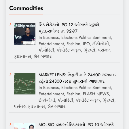
Commodities
શિપરોકેટનો IPO 12 ઓગસ્ટે ખૂલશે,
પ્રાઇસબેન્ડ રૂ. 92-97
In Business, Elections Politics Sentiment,
Entertainment, Fashion, IPO, ઈકોનોમી,
કોમોડિટી, કોર્પોરેટ ન્યૂઝ, ક્રિપ્ટો, પર્સનલ
ફાઇનાન્સ, શેર બજાર
MARKET LENS: નિફ્ટી માટે 24600 જળવાઇ
રહેતો 24800 તરફ સુધારાનો આશાવાદ
In Business, Elections Politics Sentiment,
Entertainment, Fashion, FLASH NEWS,
ઈકોનોમી, કોમોડિટી, કોર્પોરેટ ન્યૂઝ, ક્રિપ્ટો,
પર્સનલ ફાઇનાન્સ, શેર બજાર
MOLBIO ડાયગ્નોસ્ટિક્સનો IPO 10 ઓગસ્ટે