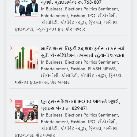
ખૂલશે, પ્રાઇસબેન્ડ રૂ. 768- 807
In Business, Elections Politics Sentiment,
Entertainment, Fashion, IPO, ઈકોનોમી,
કોમોડિટી, કોર્પોરેટ ન્યૂઝ, ક્રિપ્ટો, પર્સનલ
ફાઇનાન્સ, મ્યુચ્યુઅલ ફંડ, શેર બજાર
માર્કેટ લેન્સઃ નિફ્ટી 24,800 ક્રોસ ન કરે ત્યાં
સુધી કોન્સોલિડેશન તબક્કામાં રહેવાની શક્યતા
In Business, Elections Politics Sentiment,
Entertainment, Fashion, FLASH NEWS,
ઈકોનોમી, કોમોડિટી, કોર્પોરેટ ન્યૂઝ, ક્રિપ્ટો,
પર્સનલ ફાઇનાન્સ, શેર બજાર
ધૂત ટ્રાન્સમિશનનો IPO 10 ઓગસ્ટે ખૂલશે,
પ્રાઇસ બેન્ડ રૂ. 829-871
In Business, Elections Politics Sentiment,
Entertainment, Fashion, IPO, ઈકોનોમી,
કોમોડિટી, કોર્પોરેટ ન્યૂઝ, ક્રિપ્ટો, પર્સનલ
ફાઇનાન્સ, શેર બજાર