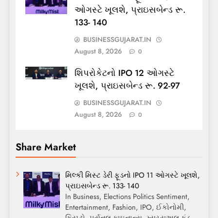
ઓગસ્ટે ખૂલશે, પ્રાઇસબેન્ડ રૂ.
133- 140
BUSINESSGUJARAT.IN
August 8, 2026
0
શિપરોકેટનો IPO 12 ઓગસ્ટે
ખૂલશે, પ્રાઇસબેન્ડ રૂ. 92-97
BUSINESSGUJARAT.IN
August 8, 2026
0
Share Market
મિલ્કી મિસ્ટ ડેરી ફૂડનો IPO 11 ઓગસ્ટે ખૂલશે,
પ્રાઇસબેન્ડ રૂ. 133- 140
In Business, Elections Politics Sentiment,
Entertainment, Fashion, IPO, ઈકોનોમી,
ક્રિપ્ટો, પર્સનલ ફાઇનાન્સ, મ્યુચ્યુઅલ ફંડ,