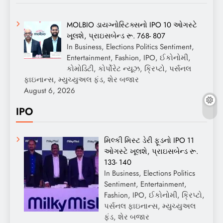
MOLBIO ડાયગ્નોસ્ટિક્સનો IPO 10 ઓગસ્ટે
ખૂલશે, પ્રાઇસબેન્ડ રૂ. 768- 807
In Business, Elections Politics Sentiment,
Entertainment, Fashion, IPO, ઈકોનોમી,
કોમોડિટી, કોર્પોરેટ ન્યૂઝ, ક્રિપ્ટો, પર્સનલ
ફાઇનાન્સ, મ્યુચ્યુઅલ ફંડ, શેર બજાર
August 6, 2026
IPO
મિલ્કી મિસ્ટ ડેરી ફૂડનો IPO 11
ઓગસ્ટે ખૂલશે, પ્રાઇસબેન્ડ રૂ.
133- 140
In Business, Elections Politics
Sentiment, Entertainment,
Fashion, IPO, ઈકોનોમી, ક્રિપ્ટો,
પર્સનલ ફાઇનાન્સ, મ્યુચ્યુઅલ
ફંડ, શેર બજાર