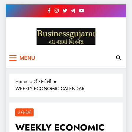
Skip
to
content
BUSINESS GUJARAT
નસ-નસ માં બિઝનેસ
MENU
Home
ઈકોનોમી
WEEKLY ECONOMIC CALENDAR
ઈકોનોમી
WEEKLY ECONOMIC