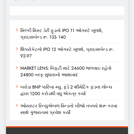
મિલ્કી મિસ્ટ ડેરી ફૂડનો IPO 11 ઓગસ્ટે ખૂલશે,
પ્રાઇસબેન્ડ રૂ. 133- 140
શિપરોકેટનો IPO 12 ઓગસ્ટે ખૂલશે, પ્રાઇસબેન્ડ રૂ.
92-97
MARKET LENS: નિફ્ટી માટે 24600 જળવાઇ રહેતો
24800 તરફ સુધારાનો આશાવાદ
બરોડા BNP પારિબા મ્યુ. ફંડે 2 થીમેટિક ફંડના લોન્ચ
દ્વારા 1200 કરોડથી વધુ એકત્ર કર્યા
ઓયસ્ટર રિન્યુએબલ વિન્ડનો બીજો તબક્કો શરૂ કરવા
સાથે ગુજરાતમાં પ્રવેશ કર્યો