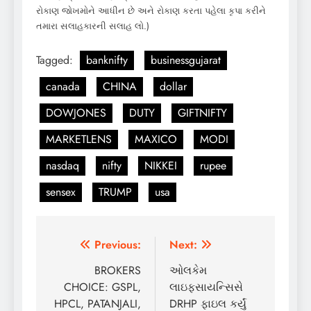
રોકાણ જોખમોને આધીન છે અને રોકાણ કરતા પહેલા કૃપા કરીને
તમારા સલાહકારની સલાહ લો.)
Tagged:
banknifty
businessgujarat
canada
CHINA
dollar
DOWJONES
DUTY
GIFTNIFTY
MARKETLENS
MAXICO
MODI
nasdaq
nifty
NIKKEI
rupee
sensex
TRUMP
usa
Post
Previous:
Next:
navigation
BROKERS
ઓલકેમ
CHOICE: GSPL,
લાઇફસાયન્સિસે
HPCL, PATANJALI,
DRHP ફાઇલ કર્યું