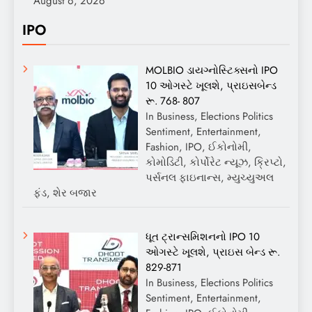
August 6, 2026
IPO
MOLBIO ડાયગ્નોસ્ટિક્સનો IPO
10 ઓગસ્ટે ખૂલશે, પ્રાઇસબેન્ડ
રૂ. 768- 807
In Business, Elections Politics
Sentiment, Entertainment,
Fashion, IPO, ઈકોનોમી,
કોમોડિટી, કોર્પોરેટ ન્યૂઝ, ક્રિપ્ટો,
પર્સનલ ફાઇનાન્સ, મ્યુચ્યુઅલ
ફંડ, શેર બજાર
ધૂત ટ્રાન્સમિશનનો IPO 10
ઓગસ્ટે ખૂલશે, પ્રાઇસ બેન્ડ રૂ.
829-871
In Business, Elections Politics
Sentiment, Entertainment,