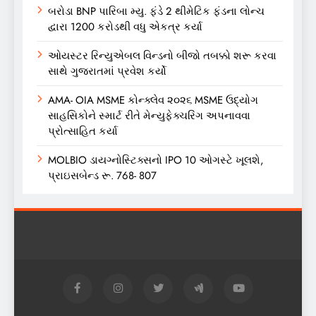
બરોડા BNP પારિબા મ્યુ. ફંડે 2 થીમેટિક ફંડના લોન્ચ
દ્વારા 1200 કરોડથી વધુ એકત્ર કર્યા
ઓયસ્ટર રિન્યુએબલ વિન્ડનો બીજો તબક્કો શરૂ કરવા
સાથે ગુજરાતમાં પ્રવેશ કર્યો
AMA- OIA MSME કોન્ક્લેવ ૨૦૨૬ MSME ઉદ્યોગ
સાહસિકોને સ્માર્ટ રીતે મેન્યુફેક્ચરિંગ અપનાવવા
પ્રોત્સાહિત કર્યા
MOLBIO ડાયગ્નોસ્ટિક્સનો IPO 10 ઓગસ્ટે ખૂલશે,
પ્રાઇસબેન્ડ રૂ. 768- 807