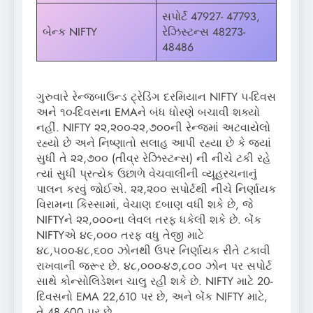
સપોર્ટ 47927- 47793,
બેન્ક NIFTY
રેઝિસ્ટન્સ 48273-
48486
ગુરુવારે રેન્જબાઉન્ડ ટ્રેડિંગ દરમિયાન NIFTY ૫-દિવસ
અને ૧૦-દિવસના EMAને બંધ ધોરણે બચાવી શક્યો
નહીં. NIFTY ૨૨,૨૦૦-૨૨,૭૦૦ની રેન્જમાં અટવાયેલો
રહ્યો છે અને નિષ્ણાતો સલાહ આપી રહ્યા છે કે જ્યાં
સુધી તે ૨૨,૭૦૦ (તીવ્ર રેઝિસ્ટન્સ) ની નીચે ટકી રહે
ત્યાં સુધી પ્રત્યેક ઉછાળે વેચવાલીની વ્યૂહરચનાનું
પાલન કરવું જોઈએ. ૨૨,૨૦૦ સપોર્ટથી નીચે નિર્ણાયક
વિરામના કિસ્સામાં, વેચાણ દબાણ વધી શકે છે, જે
NIFTYને ૨૨,૦૦૦ના લેવલ તરફ ધકેલી શકે છે. બેંક
NIFTYએ ૪૯,૦૦૦ તરફ વધુ તેજી માટે
૪૮,૫૦૦-૪૮,૬૦૦ ઝોનથી ઉપર નિર્ણાયક રીતે ટકાવી
રાખવાની જરૂર છે. ૪૮,૦૦૦-૪૭,૮૦૦ ઝોન પર સપોર્ટ
સાથે કોન્સોલિડેશન ચાલુ રહી શકે છે. NIFTY માટે 20-
દિવસનો EMA 22,610 પર છે, અને બેંક NIFTY માટે,
તે 48,600 પર છે.