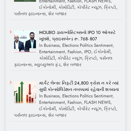
Entertainment, Fashion, FLASH NEWS,
ઈકોનોમી, કોમોડિટી, કોર્પોરેટ ન્યૂઝ, ક્રિપ્ટો,
પર્સનલ ફાઇનાન્સ, શેર બજાર
MOLBIO ડાયગ્નોસ્ટિક્સનો IPO 10 ઓગસ્ટે
ખૂલશે, પ્રાઇસબેન્ડ રૂ. 768- 807
In Business, Elections Politics Sentiment,
Entertainment, Fashion, IPO, ઈકોનોમી,
કોમોડિટી, કોર્પોરેટ ન્યૂઝ, ક્રિપ્ટો, પર્સનલ
ફાઇનાન્સ, મ્યુચ્યુઅલ ફંડ, શેર બજાર
માર્કેટ લેન્સઃ નિફ્ટી 24,800 ક્રોસ ન કરે ત્યાં
સુધી કોન્સોલિડેશન તબક્કામાં રહેવાની શક્યતા
In Business, Elections Politics Sentiment,
Entertainment, Fashion, FLASH NEWS,
ઈકોનોમી, કોમોડિટી, કોર્પોરેટ ન્યૂઝ, ક્રિપ્ટો,
પર્સનલ ફાઇનાન્સ, શેર બજાર