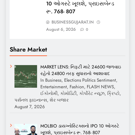
10 ઓગસ્ટે ખૂલશે, પ્રાઇસબેન્ડ
રૂ. 768- 807
BUSINESSGUJARAT.IN
August 6, 2026
0
Share Market
MARKET LENS: નિફ્ટી માટે 24600 જળવાઇ
રહેતો 24800 તરફ સુધારાનો આશાવાદ
In Business, Elections Politics Sentiment,
Entertainment, Fashion, FLASH NEWS,
ઈકોનોમી, કોમોડિટી, કોર્પોરેટ ન્યૂઝ, ક્રિપ્ટો,
પર્સનલ ફાઇનાન્સ, શેર બજાર
August 7, 2026
MOLBIO ડાયગ્નોસ્ટિક્સનો IPO 10 ઓગસ્ટે
ખૂલશે, પ્રાઇસબેન્ડ રૂ. 768- 807