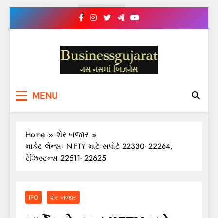
Skip
to
content
BUSINESS GUJARAT
નસ-નસ માં બિઝનેસ
MENU
Home
શેર બજાર
માર્કેટ લેન્સઃ NIFTY માટે સપોર્ટ 22330- 22264,
રેઝિસ્ટન્સ 22511- 22625
IPO
શેર બજાર