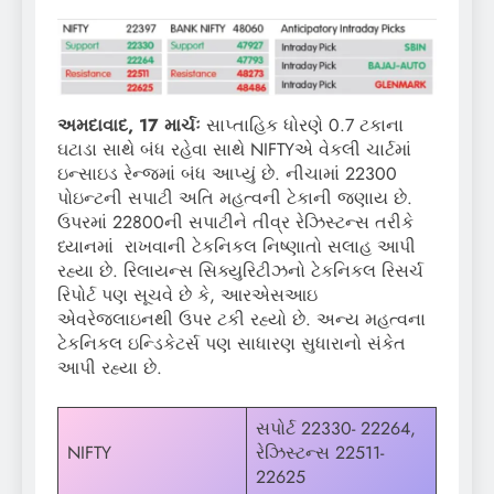
અમદાવાદ, 17 માર્ચઃ
સાપ્તાહિક ધોરણે 0.7 ટકાના
ઘટાડા સાથે બંધ રહેવા સાથે NIFTYએ વેકલી ચાર્ટમાં
ઇન્સાઇડ રેન્જમાં બંધ આપ્યું છે. નીચામાં 22300
પોઇન્ટની સપાટી અતિ મહત્વની ટેકાની જણાય છે.
ઉપરમાં 22800ની સપાટીને તીવ્ર રેઝિસ્ટન્સ તરીકે
ધ્યાનમાં રાખવાની ટેકનિકલ નિષ્ણાતો સલાહ આપી
રહ્યા છે. રિલાયન્સ સિક્યુરિટીઝનો ટેકનિકલ રિસર્ચ
રિપોર્ટ પણ સૂચવે છે કે, આરએસઆઇ
એવરેજલાઇનથી ઉપર ટકી રહ્યો છે. અન્ય મહત્વના
ટેકનિકલ ઇન્ડિકેટર્સ પણ સાધારણ સુધારાનો સંકેત
આપી રહ્યા છે.
સપોર્ટ 22330- 22264,
NIFTY
રેઝિસ્ટન્સ 22511-
22625