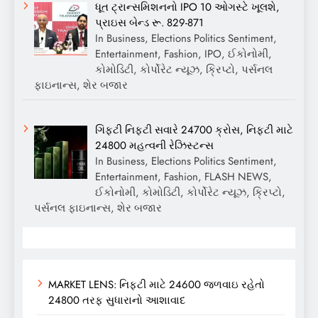
ધૂત ટ્રાન્સમિશનનો IPO 10 ઓગસ્ટે ખૂલશે,
પ્રાઇસ બેન્ડ રૂ. 829-871
In Business, Elections Politics Sentiment,
Entertainment, Fashion, IPO, ઈકોનોમી,
કોમોડિટી, કોર્પોરેટ ન્યૂઝ, ક્રિપ્ટો, પર્સનલ
ફાઇનાન્સ, શેર બજાર
ગિફ્ટી નિફ્ટી સવારે 24700 ક્રોસ, નિફ્ટી માટે
24800 મહત્વની રેઝિસ્ટન્સ
In Business, Elections Politics Sentiment,
Entertainment, Fashion, FLASH NEWS,
ઈકોનોમી, કોમોડિટી, કોર્પોરેટ ન્યૂઝ, ક્રિપ્ટો,
પર્સનલ ફાઇનાન્સ, શેર બજાર
MARKET LENS: નિફ્ટી માટે 24600 જળવાઇ રહેતો
24800 તરફ સુધારાનો આશાવાદ