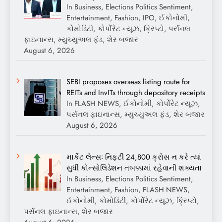
In Business, Elections Politics Sentiment,
Entertainment, Fashion, IPO, ઈકોનોમી,
કોમોડિટી, કોર્પોરેટ ન્યૂઝ, ક્રિપ્ટો, પર્સનલ
ફાઇનાન્સ, મ્યુચ્યુઅલ ફંડ, શેર બજાર
August 6, 2026
SEBI proposes overseas listing route for
REITs and InvITs through depository receipts
In FLASH NEWS, ઈકોનોમી, કોર્પોરેટ ન્યૂઝ,
પર્સનલ ફાઇનાન્સ, મ્યુચ્યુઅલ ફંડ, શેર બજાર
August 6, 2026
માર્કેટ લેન્સઃ નિફ્ટી 24,800 ક્રોસ ન કરે ત્યાં
સુધી કોન્સોલિડેશન તબક્કામાં રહેવાની શક્યતા
In Business, Elections Politics Sentiment,
Entertainment, Fashion, FLASH NEWS,
ઈકોનોમી, કોમોડિટી, કોર્પોરેટ ન્યૂઝ, ક્રિપ્ટો,
પર્સનલ ફાઇનાન્સ, શેર બજાર