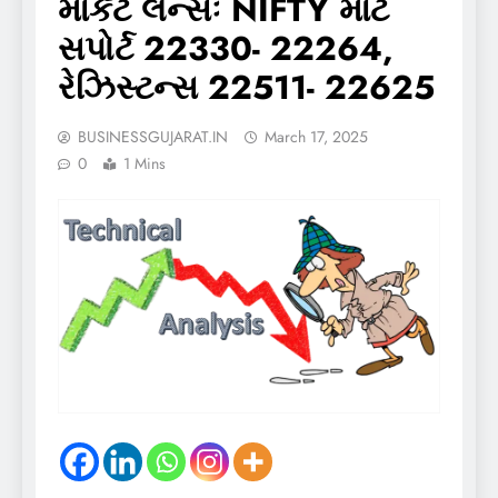
માર્કેટ લેન્સઃ NIFTY માટે
સપોર્ટ 22330- 22264,
રેઝિસ્ટન્સ 22511- 22625
BUSINESSGUJARAT.IN
March 17, 2025
0
1 Mins