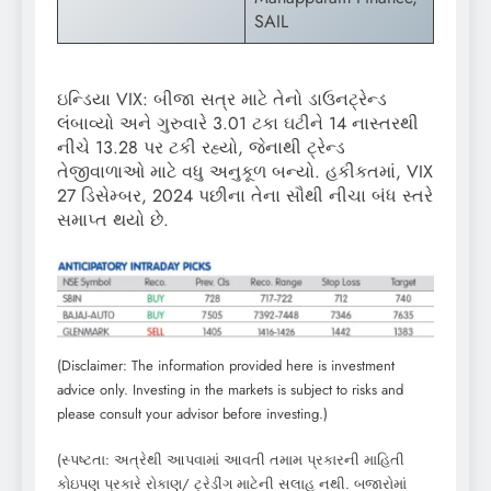
SAIL
ઇન્ડિયા VIX: બીજા સત્ર માટે તેનો ડાઉનટ્રેન્ડ
લંબાવ્યો અને ગુરુવારે 3.01 ટકા ઘટીને 14 નાસ્તરથી
નીચે 13.28 પર ટકી રહ્યો, જેનાથી ટ્રેન્ડ
તેજીવાળાઓ માટે વધુ અનુકૂળ બન્યો. હકીકતમાં, VIX
27 ડિસેમ્બર, 2024 પછીના તેના સૌથી નીચા બંધ સ્તરે
સમાપ્ત થયો છે.
(Disclaimer: The information provided here is investment
advice only. Investing in the markets is subject to risks and
please consult your advisor before investing.)
(સ્પષ્ટતા: અત્રેથી આપવામાં આવતી તમામ પ્રકારની માહિતી
કોઇપણ પ્રકારે રોકાણ/ ટ્રેડીંગ માટેની સલાહ નથી. બજારોમાં