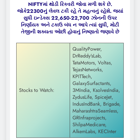
NIFTYમાં થોડી રિકવરી જોવા મળી શકે છે.
જોકે22300નું લેવલ ટકી રહે તે મહત્વનું રહેશે. જ્યાં
સુધી ઇન્ડેક્સ 22,650-22,700 ઝોનની ઉપર
નિર્ણાયક અને ટકાઉ બંધ ન આપે ત્યાં સુધી, મોટી
તેજીની શક્યતા ઓછી હોવાનું નિષ્ણાતો જણાવે છે
QualityPower,
DrReddy’sLab,
TataMotors, Voltas,
TejasNetworks,
KPITTech,
GalaxySurfactants,
Stocks to Watch:
3MIndia, KsolvesIndia,
ZydusLife, SpiceJet,
IndusIndBank, Brigade,
MaharashtraSeamless,
GRInfraprojects,
ShilpaMedicare,
AlkemLabs, KECInter