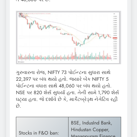
ગુરુવારના રોજ, NIFTY 73 પોઈન્ટના સુધારા સાથે
22,397 પર બંધ થયો હતો. જ્યારે બેંક NIFTY 5
પોઈન્ટના વધારા સાથે 48,060 પર બંધ થયો હતો.
NSE પર 820 શેર્સ સુધર્યા હતા. તેની સામે 1,790 શેર્સ
ઘટ્યા હતા. જે દર્શાવે છે કે, માર્કેટબ્રેડ્થ નેગેટિવ રહી
છે.
BSE, IndusInd Bank,
Hindustan Copper,
Stocks in F&O ban:
Manappuram Finance,