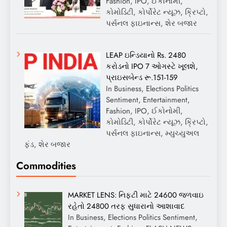
Fashion, IPO, ઈકોનોમી,
કોમોડિટી, કોર્પોરેટ ન્યૂઝ, ક્રિપ્ટો,
પર્સનલ ફાઇનાન્સ, શેર બજાર
LEAP ઇન્ડિયાનો Rs. 2480
કરોડનો IPO 7 ઓગસ્ટે ખૂલશે,
પ્રાઇસબેન્ડ રૂ.151-159
In Business, Elections Politics
Sentiment, Entertainment,
Fashion, IPO, ઈકોનોમી,
કોમોડિટી, કોર્પોરેટ ન્યૂઝ, ક્રિપ્ટો,
પર્સનલ ફાઇનાન્સ, મ્યુચ્યુઅલ
ફંડ, શેર બજાર
Commodities
MARKET LENS: નિફ્ટી માટે 24600 જળવાઇ
રહેતો 24800 તરફ સુધારાનો આશાવાદ
In Business, Elections Politics Sentiment,