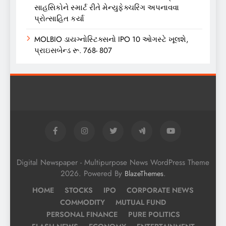
સાહસિકોને સ્માર્ટ રીતે મેન્યુફેક્ચરિંગ અપનાવવા
પ્રોત્સાહિત કર્યા
MOLBIO ડાયગ્નોસ્ટિક્સનો IPO 10 ઓગસ્ટે ખૂલશે,
પ્રાઇસબેન્ડ રૂ. 768- 807
Digital Newspaper - Multipurpose News WordPress Theme
2026. Powered By
.
BlazeThemes
HOME
STOCKS
IPO
CORPORATE NEWS
COMMODITY
MUTUAL FUND
PERSONAL FINANCE
PURE POLITICS