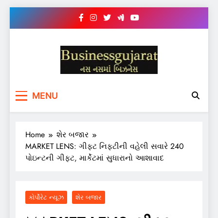
Skip
to
content
BUSINESS GUJARAT
નસ-નસ માં બિઝનેસ
MENU
Home
શેર બજાર
MARKET LENS: ગીફ્ટ નિફ્ટીની વહેલી સવારે 240
પોઇન્ટની ગીફ્ટ, માર્કેટમાં સુધારાનો આશાવાદ
કોર્પોરેટ ન્યૂઝ
શેર બજાર