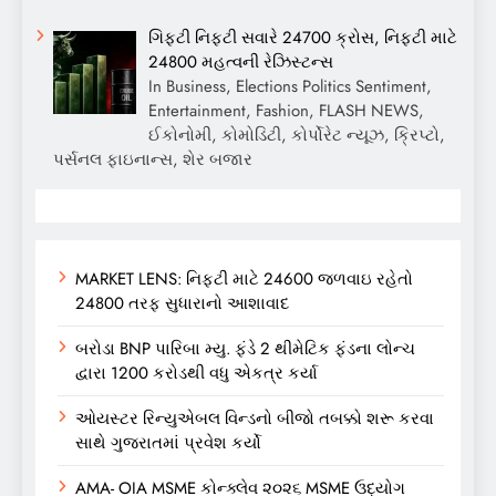
ગિફ્ટી નિફ્ટી સવારે 24700 ક્રોસ, નિફ્ટી માટે
24800 મહત્વની રેઝિસ્ટન્સ
In Business, Elections Politics Sentiment,
Entertainment, Fashion, FLASH NEWS,
ઈકોનોમી, કોમોડિટી, કોર્પોરેટ ન્યૂઝ, ક્રિપ્ટો,
પર્સનલ ફાઇનાન્સ, શેર બજાર
MARKET LENS: નિફ્ટી માટે 24600 જળવાઇ રહેતો
24800 તરફ સુધારાનો આશાવાદ
બરોડા BNP પારિબા મ્યુ. ફંડે 2 થીમેટિક ફંડના લોન્ચ
દ્વારા 1200 કરોડથી વધુ એકત્ર કર્યા
ઓયસ્ટર રિન્યુએબલ વિન્ડનો બીજો તબક્કો શરૂ કરવા
સાથે ગુજરાતમાં પ્રવેશ કર્યો
AMA- OIA MSME કોન્ક્લેવ ૨૦૨૬ MSME ઉદ્યોગ