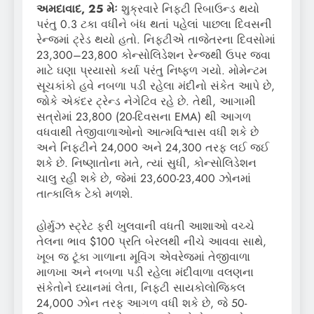
અમદાવાદ, 25 મેઃ
શુક્રવારે નિફ્ટી રિબાઉન્ડ થયો
પરંતુ 0.3 ટકા વધીને બંધ થતાં પહેલાં પાછલા દિવસની
રેન્જમાં ટ્રેડ થયો હતો. નિફ્ટીએ તાજેતરના દિવસોમાં
23,300–23,800 કોન્સોલિડેશન રેન્જથી ઉપર જવા
માટે ઘણા પ્રયાસો કર્યા પરંતુ નિષ્ફળ ગયો. મોમેન્ટમ
સૂચકાંકો હવે નબળા પડી રહેલા મંદીનો સંકેત આપે છે,
જોકે એકંદર ટ્રેન્ડ નેગેટિવ રહે છે. તેથી, આગામી
સત્રોમાં 23,800 (20-દિવસના EMA) થી આગળ
વધવાથી તેજીવાળાઓનો આત્મવિશ્વાસ વધી શકે છે
અને નિફ્ટીને 24,000 અને 24,300 તરફ લઈ જઈ
શકે છે. નિષ્ણાતોના મતે, ત્યાં સુધી, કોન્સોલિડેશન
ચાલુ રહી શકે છે, જેમાં 23,600-23,400 ઝોનમાં
તાત્કાલિક ટેકો મળશે.
હોર્મુઝ સ્ટ્રેટ ફરી ખુલવાની વધતી આશાઓ વચ્ચે
તેલના ભાવ $100 પ્રતિ બેરલથી નીચે આવવા સાથે,
ખૂબ જ ટૂંકા ગાળાના મૂવિંગ એવરેજમાં તેજીવાળા
માળખા અને નબળા પડી રહેલા મંદીવાળા વલણના
સંકેતોને ધ્યાનમાં લેતા, નિફ્ટી સાયકોલોજિકલ
24,000 ઝોન તરફ આગળ વધી શકે છે, જે 50-