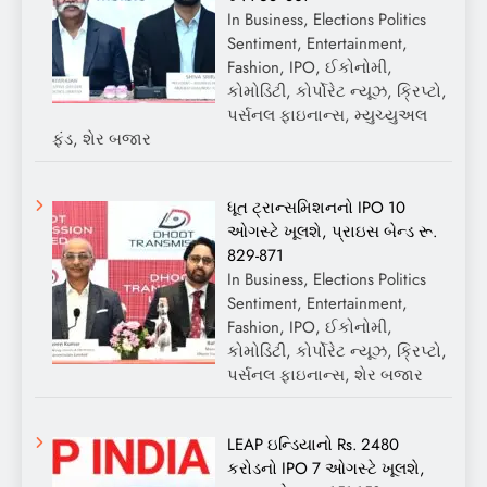
In Business, Elections Politics
Sentiment, Entertainment,
Fashion, IPO, ઈકોનોમી,
કોમોડિટી, કોર્પોરેટ ન્યૂઝ, ક્રિપ્ટો,
પર્સનલ ફાઇનાન્સ, મ્યુચ્યુઅલ
ફંડ, શેર બજાર
ધૂત ટ્રાન્સમિશનનો IPO 10
ઓગસ્ટે ખૂલશે, પ્રાઇસ બેન્ડ રૂ.
829-871
In Business, Elections Politics
Sentiment, Entertainment,
Fashion, IPO, ઈકોનોમી,
કોમોડિટી, કોર્પોરેટ ન્યૂઝ, ક્રિપ્ટો,
પર્સનલ ફાઇનાન્સ, શેર બજાર
LEAP ઇન્ડિયાનો Rs. 2480
કરોડનો IPO 7 ઓગસ્ટે ખૂલશે,