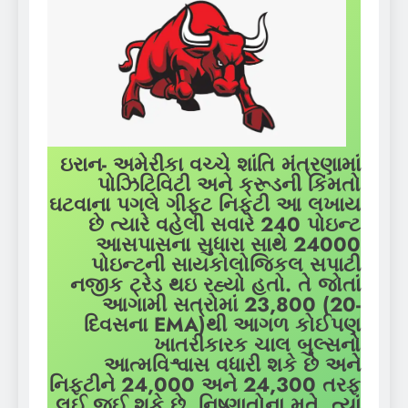
ઇરાન- અમેરીકા વચ્ચે શાંતિ મંત્રણામાં
પોઝિટિવિટી અને ક્રૂડની કિંમતો
ઘટવાના પગલે ગીફ્ટ નિફ્ટી આ લખાય
છે ત્યારે વહેલી સવારે 240 પોઇન્ટ
આસપાસના સુધારા સાથે 24000
પોઇન્ટની સાયકોલોજિકલ સપાટી
નજીક ટ્રેડ થઇ રહ્યો હતો. તે જોતાં
આગામી સત્રોમાં 23,800 (20-
દિવસના EMA)થી આગળ કોઈપણ
ખાતરીકારક ચાલ બુલ્સનો
આત્મવિશ્વાસ વધારી શકે છે અને
નિફ્ટીને 24,000 અને 24,300 તરફ
લઈ જઈ શકે છે. નિષ્ણાતોના મતે, ત્યાં