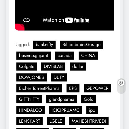
Tagged:
banknifty
BillionbrainsGarage
businessgujarat
canada
CHINA
Colgate
DIVISLAB
dollar
DOWJONES
DUTY
Eicher TorrentPharma
EPS
GEPOWER
GIFTNIFTY
glandpharma
Gold
HINDALCO
ICICIPRUAMC
ipo
LENSKART
LGELE
MAHESHTRIVEDI