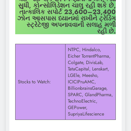
સુધી, કોન્સોલિડેશન ચાલુ રહી શકે છે,
તાત્કાલિક સપોર્ટ 23,600–23,400
ઝોન આસપાસ ધ્યાનમાં રાખીને ટ્રેડિંગ
સ્ટ્રેટેજી અપનાવવાની સલાહ મળી
રહી છે.
NTPC, Hindalco,
Eicher TorrentPharma,
Colgate, DivisLab,
TataCapital, Lenskart,
LGEle, Meesho,
Stocks to Watch:
ICICIPruAMC,
BillionbrainsGarage,
SPARC, GlandPharma,
TechnoElectric,
GEPower,
SupriyaLifescience