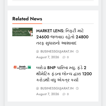
Related News
MARKET LENS: નિફ્ટી માટે
24600 જળવાઇ રહેતો 24800
તરફ સુધારાનો આશાવાદ
BUSINESSGUJARAT.IN
August 7, 2026
0
બરોડા BNP પારિબા મ્યુ. ફંડે 2
થીમેટિક ફંડના લોન્ચ દ્વારા 1200
કરોડથી વધુ એકત્ર કર્યા
BUSINESSGUJARAT.IN
August 7, 2026
0