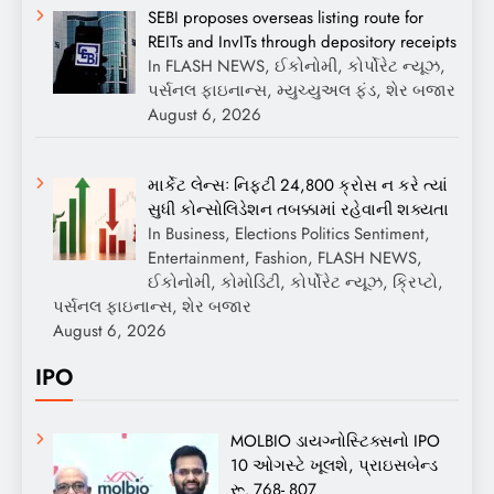
SEBI proposes overseas listing route for
REITs and InvITs through depository receipts
In FLASH NEWS, ઈકોનોમી, કોર્પોરેટ ન્યૂઝ,
પર્સનલ ફાઇનાન્સ, મ્યુચ્યુઅલ ફંડ, શેર બજાર
August 6, 2026
માર્કેટ લેન્સઃ નિફ્ટી 24,800 ક્રોસ ન કરે ત્યાં
સુધી કોન્સોલિડેશન તબક્કામાં રહેવાની શક્યતા
In Business, Elections Politics Sentiment,
Entertainment, Fashion, FLASH NEWS,
ઈકોનોમી, કોમોડિટી, કોર્પોરેટ ન્યૂઝ, ક્રિપ્ટો,
પર્સનલ ફાઇનાન્સ, શેર બજાર
August 6, 2026
IPO
MOLBIO ડાયગ્નોસ્ટિક્સનો IPO
10 ઓગસ્ટે ખૂલશે, પ્રાઇસબેન્ડ
રૂ. 768- 807