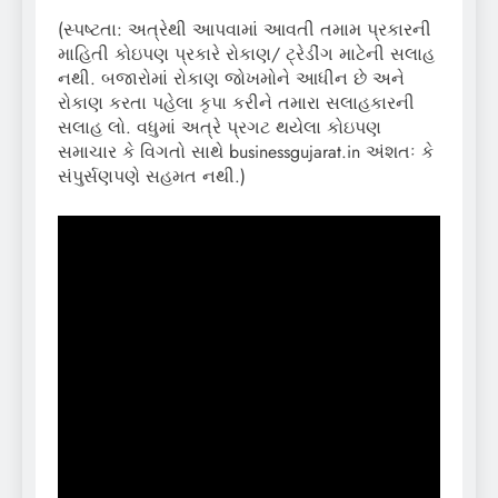
(સ્પષ્ટતા: અત્રેથી આપવામાં આવતી તમામ પ્રકારની
માહિતી કોઇપણ પ્રકારે રોકાણ/ ટ્રેડીંગ માટેની સલાહ
નથી. બજારોમાં રોકાણ જોખમોને આધીન છે અને
રોકાણ કરતા પહેલા કૃપા કરીને તમારા સલાહકારની
સલાહ લો. વધુમાં અત્રે પ્રગટ થયેલા કોઇપણ
સમાચાર કે વિગતો સાથે businessgujarat.in અંશતઃ કે
સંપુર્સણપણે સહમત નથી.)