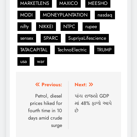
MARKETLENS
MAXICO
MEESHO
MODI
MONEYPLANTATION
nasdaq
nifty
NIKKEI
NTPC
rupee
sensex
SPARC
SupriyaLifescience
TATACAPITAL
TechnoElectric
TRUMP
usa
war
Post
Previous:
Next:
navigation
Petrol, diesel
પાંચ રાજ્યો GDP
prices hiked for
માં 48% ફાળો આપે
fourth time in 10
છે
days amid crude
surge