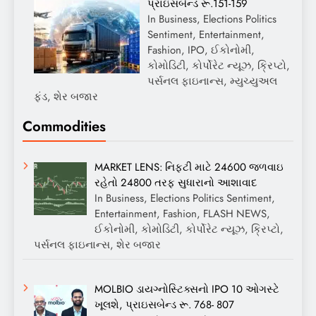
પ્રાઇસબેન્ડ રૂ.151-159
In Business, Elections Politics
Sentiment, Entertainment,
Fashion, IPO, ઈકોનોમી,
કોમોડિટી, કોર્પોરેટ ન્યૂઝ, ક્રિપ્ટો,
પર્સનલ ફાઇનાન્સ, મ્યુચ્યુઅલ
ફંડ, શેર બજાર
Commodities
MARKET LENS: નિફ્ટી માટે 24600 જળવાઇ
રહેતો 24800 તરફ સુધારાનો આશાવાદ
In Business, Elections Politics Sentiment,
Entertainment, Fashion, FLASH NEWS,
ઈકોનોમી, કોમોડિટી, કોર્પોરેટ ન્યૂઝ, ક્રિપ્ટો,
પર્સનલ ફાઇનાન્સ, શેર બજાર
MOLBIO ડાયગ્નોસ્ટિક્સનો IPO 10 ઓગસ્ટે
ખૂલશે, પ્રાઇસબેન્ડ રૂ. 768- 807