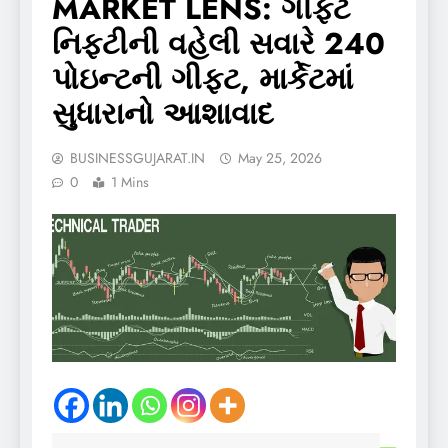
MARKET LENS: ગીફ્ટ
નિફ્ટીની વહેલી સવારે 240
પોઇન્ટની ગીફ્ટ, માર્કેટમાં
સુધારાનો આશાવાદ
BUSINESSGUJARAT.IN
May 25, 2026
0
1 Mins