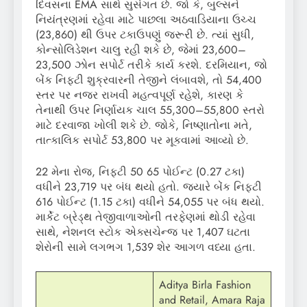
દિવસના EMA સાથે સુસંગત છે. જો કે, બુલ્સને
નિયંત્રણમાં રહેવા માટે પાછલા અઠવાડિયાના ઉચ્ચ
(23,860) થી ઉપર ટકાઉપણું જરૂરી છે. ત્યાં સુધી,
કોન્સોલિડેશન ચાલુ રહી શકે છે, જેમાં 23,600–
23,500 ઝોન સપોર્ટ તરીકે કાર્ય કરશે. દરમિયાન, જો
બેંક નિફ્ટી શુક્રવારની તેજીને લંબાવશે, તો 54,400
સ્તર પર નજર રાખવી મહત્વપૂર્ણ રહેશે, કારણ કે
તેનાથી ઉપર નિર્ણાયક ચાલ 55,300–55,800 સ્તરો
માટે દરવાજા ખોલી શકે છે. જોકે, નિષ્ણાતોના મતે,
તાત્કાલિક સપોર્ટ 53,800 પર મૂકવામાં આવ્યો છે.
22 મેના રોજ, નિફ્ટી 50 65 પોઈન્ટ (0.27 ટકા)
વધીને 23,719 પર બંધ થયો હતો. જ્યારે બેંક નિફ્ટી
616 પોઈન્ટ (1.15 ટકા) વધીને 54,055 પર બંધ થયો.
માર્કેટ બ્રેડ્થ તેજીવાળાઓની તરફેણમાં થોડી રહેવા
સાથે, નેશનલ સ્ટોક એક્સચેન્જ પર 1,407 ઘટતા
શેરોની સામે લગભગ 1,539 શેર આગળ વધ્યા હતા.
Aditya Birla Fashion
and Retail, Amara Raja