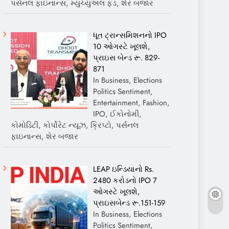
પર્સનલ ફાઇનાન્સ, મ્યુચ્યુઅલ ફંડ, શેર બજાર
ધૂત ટ્રાન્સમિશનનો IPO
10 ઓગસ્ટે ખૂલશે,
પ્રાઇસ બેન્ડ રૂ. 829-
871
In Business, Elections
Politics Sentiment,
Entertainment, Fashion,
IPO, ઈકોનોમી,
કોમોડિટી, કોર્પોરેટ ન્યૂઝ, ક્રિપ્ટો, પર્સનલ
ફાઇનાન્સ, શેર બજાર
LEAP ઇન્ડિયાનો Rs.
2480 કરોડનો IPO 7
ઓગસ્ટે ખૂલશે,
પ્રાઇસબેન્ડ રૂ.151-159
In Business, Elections
Politics Sentiment,