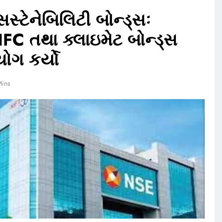
્ટેનેબિલિટી બોન્ડ્સઃ
IFC તથા ક્લાઇમેટ બોન્ડ્સ
ોગ કર્યો
Mins