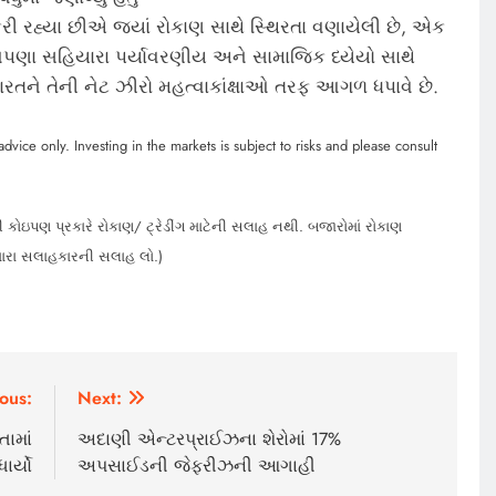
 કરી રહ્યા છીએ જ્યાં રોકાણ સાથે સ્થિરતા વણાયેલી છે, એક
આપણા સહિયારા પર્યાવરણીય અને સામાજિક ધ્યેયો સાથે
ભારતને તેની નેટ ઝીરો મહત્વાકાંક્ષાઓ તરફ આગળ ધપાવે છે.
dvice only. Investing in the markets is subject to risks and please consult
 કોઇપણ પ્રકારે રોકાણ/ ટ્રેડીંગ માટેની સલાહ નથી. બજારોમાં રોકાણ
મારા સલાહકારની સલાહ લો.)
ous:
Next:
તામાં
અદાણી એન્ટરપ્રાઈઝના શેરોમાં 17%
ાર્યો
અપસાઈડની જેફરીઝની આગાહી