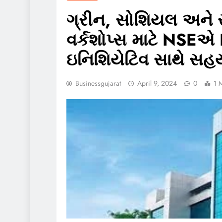
ગ્રીન, સોશિયલ અને સસ
વર્કશોપ્સ માટે NSEએ 
ઇનિશિયેટિવ સાથે સહય
Businessgujarat
April 9, 2024
0
1 