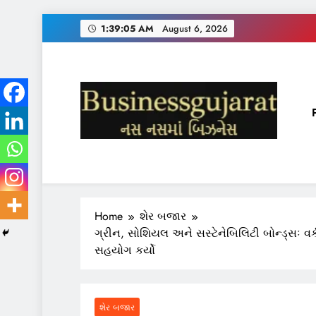
Skip
1:39:06 AM
August 6, 2026
to
content
BUSINESS GUJARAT
નસ-નસ માં બિઝનેસ
Home
શેર બજાર
ગ્રીન, સોશિયલ અને સસ્ટેનેબિલિટી બોન્ડ્સઃ વર
સહયોગ કર્યો
શેર બજાર