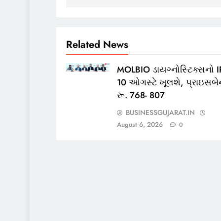
Related News
MOLBIO ડાયગ્નોસ્ટિક્સનો 
10 ઓગસ્ટે ખૂલશે, પ્રાઇસબેન
રૂ. 768- 807
BUSINESSGUJARAT.IN
August 6, 2026
0