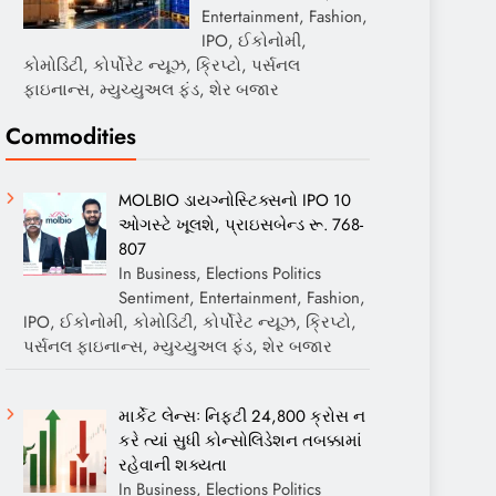
Entertainment, Fashion,
IPO, ઈકોનોમી,
કોમોડિટી, કોર્પોરેટ ન્યૂઝ, ક્રિપ્ટો, પર્સનલ
ફાઇનાન્સ, મ્યુચ્યુઅલ ફંડ, શેર બજાર
Commodities
MOLBIO ડાયગ્નોસ્ટિક્સનો IPO 10
ઓગસ્ટે ખૂલશે, પ્રાઇસબેન્ડ રૂ. 768-
807
In Business, Elections Politics
Sentiment, Entertainment, Fashion,
IPO, ઈકોનોમી, કોમોડિટી, કોર્પોરેટ ન્યૂઝ, ક્રિપ્ટો,
પર્સનલ ફાઇનાન્સ, મ્યુચ્યુઅલ ફંડ, શેર બજાર
માર્કેટ લેન્સઃ નિફ્ટી 24,800 ક્રોસ ન
કરે ત્યાં સુધી કોન્સોલિડેશન તબક્કામાં
રહેવાની શક્યતા
In Business, Elections Politics