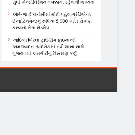
સુધી કોન્સોલિડેશન તબક્કામાં રહેવાની શક્યતા
ઓરેન્જ ઈકોનોમીમાં મોટી પહેલ;ગ્રેડિએન્ટ
ઈન્ફોટેનમેન્ટનું રૂપિયા 5,000 કરોડ રોકાણ
કરવાનો મેગા રોડમેપ
આદિત્ય બિરલા હાઉસિંગ ફાઇનાન્સે
અમદાવાદના ચાંદખેડામાં નવી શાખા સાથે
ગુજરાતમાં કામગીરીનું વિસ્તરણ કર્યું
CORPORATE NEWS
COMMODITY
MUTUAL FUND
NANCE
PURE POLITICS
FLASH NEWS
ECONOMY
ENTERTAINMENT
CONTACT US