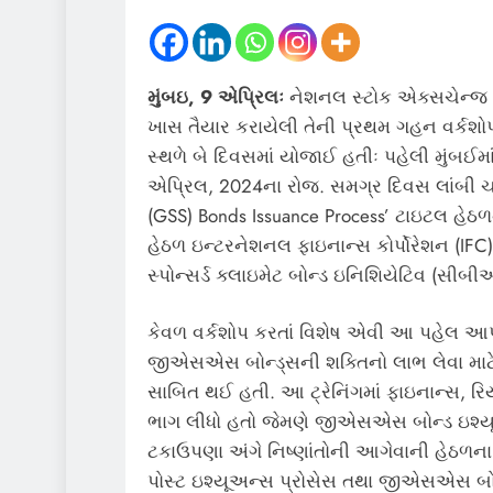
મુંબઇ, 9 એપ્રિલઃ
નેશનલ સ્ટોક એક્સચેન્જ (N
ખાસ તૈયાર કરાયેલી તેની પ્રથમ ગહન વર્કશ
સ્થળે બે દિવસમાં યોજાઈ હતીઃ પહેલી મુંબઈમ
એપ્રિલ, 2024ના રોજ. સમગ્ર દિવસ લાંબી ચાલ
(GSS) Bonds Issuance Process’ ટાઇટલ હેઠળ
હેઠળ ઇન્ટરનેશનલ ફાઇનાન્સ કોર્પોરેશન (IF
સ્પોન્સર્ડ ક્લાઇમેટ બોન્ડ ઇનિશિયેટિવ (સીબી
કેવળ વર્કશોપ કરતાં વિશેષ એવી આ પહેલ આપણ
જીએસએસ બોન્ડ્સની શક્તિનો લાભ લેવા માટે ઇન્
સાબિત થઈ હતી. આ ટ્રેનિંગમાં ફાઇનાન્સ,
ભાગ લીધો હતો જેમણે જીએસએસ બોન્ડ ઇશ્યૂ
ટકાઉપણા અંગે નિષ્ણાંતોની આગેવાની હેઠળના સે
પોસ્ટ ઇશ્યૂઅન્સ પ્રોસેસ તથા જીએસએસ બોન્ડ ઇ