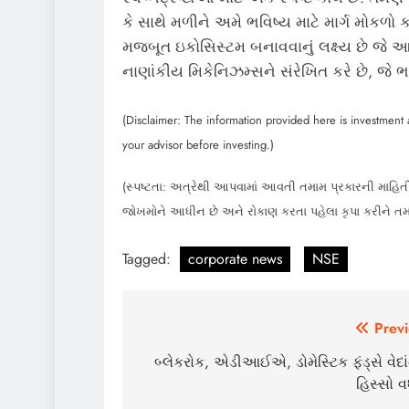
કે સાથે મળીને અમે ભવિષ્ય માટે માર્ગ મોકળો
મજબૂત ઇકોસિસ્ટમ બનાવવાનું લક્ષ્ય છે જે 
નાણાંકીય મિકેનિઝમ્સને સંરેખિત કરે છે, જે 
(Disclaimer: The information provided here is investment a
your advisor before investing.)
(સ્પષ્ટતા: અત્રેથી આપવામાં આવતી તમામ પ્રકારની માહિતી
જોખમોને આધીન છે અને રોકાણ કરતા પહેલા કૃપા કરીને ત
Tagged:
corporate news
NSE
Post
Previ
navigation
બ્લેકરોક, એડીઆઈએ, ડોમેસ્ટિક ફંડ્સે વેદાં
હિસ્સો વધ