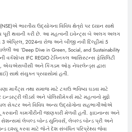
SE)એ ભારતીય ઉદ્યોગના વિવિધ ક્ષેત્રો પર ધ્યાન સાથે
ોપ પૂરી થવાની કરી છે. આ મહત્વની ઇવેન્ટ્સ બે અલગ અલગ
ાં 3 એપ્રિલ, 2024ના રોજ અને બીજી નવી દિલ્હીમાં 5
ેલી આ ‘Deep Dive in Green, Social, and Sustainability
ની વર્કશોપ્સ IFC REGIO ટેક્નિકલ આસિસ્ટન્સ ફેસિલિટી
C), એચએસબીસી અને કિંગડમ ઓફ નેધરલેન્ડ્સ દ્વારા
આઈ) સાથે સંયુક્ત પ્રયાસોમાં હતી.
ા માર્કેટ્સ તથા સમાજ માટે ટકાઉ ભવિષ્ય ઘડવા માટે
ડસ્ટ્રી લીડર્સ અને પોલિસીમેકર્સ માટે મહત્વનો મુદ્દો
 રિયલ સેક્ટર અને વિવિધ અન્ય ઉદ્યોગોના સહભાગીઓએ
 કરવાની કામગીરીની જાણકારી મેળવી હતી. ફાઇનાન્સ અને
શન્સમાં લેબલ્ડ બોન્ડ યુનિવર્સ, લેબલ્ડ બોન્ડ પ્રી અને
શ્યૂ કરવા માટે જે-તે દેશ સંબંધિત પરિપ્રેક્ષ્ય જેવા