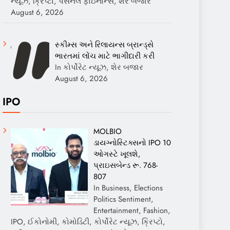
ન્યૂઝ, ક્રિપ્ટો, પર્સનલ ફાઇનાન્સ, શેર બજાર
August 6, 2026
સ્કીમ્સ અને રિલાયન્સ બ્રાન્ડ્સે
ભારતમાં લોંચ માટે ભાગીદારી કરી
In કોર્પોરેટ ન્યૂઝ, શેર બજાર
August 6, 2026
IPO
MOLBIO
ડાયગ્નોસ્ટિક્સનો IPO 10
ઓગસ્ટે ખૂલશે,
પ્રાઇસબેન્ડ રૂ. 768-
807
In Business, Elections
Politics Sentiment,
Entertainment, Fashion,
IPO, ઈકોનોમી, કોમોડિટી, કોર્પોરેટ ન્યૂઝ, ક્રિપ્ટો,