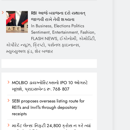
RBI આજે વ્યાજના દરો યથાવત્
જાળવી રાખે તેવી શક્યતા
In Business, Elections Politics
Sentiment, Entertainment, Fashion,
FLASH NEWS, ઈકોનોમી, કોમોડિટી,
કોર્પોરેટ ન્યૂઝ, ક્રિપ્ટો, પર્સનલ ફાઇનાન્સ,
મ્યુચ્યુઅલ ફંડ, શેર બજાર
MOLBIO ડાયગ્નોસ્ટિક્સનો IPO 10 ઓગસ્ટે
ખૂલશે, પ્રાઇસબેન્ડ રૂ. 768- 807
SEBI proposes overseas listing route for
REITs and InvITs through depository
receipts
માર્કેટ લેન્સઃ નિફ્ટી 24,800 ક્રોસ ન કરે ત્યાં