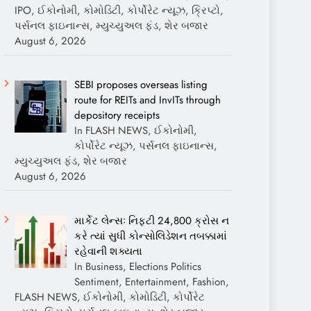
IPO, ઈકોનોમી, કોમોડિટી, કોર્પોરેટ ન્યૂઝ, ક્રિપ્ટો,
પર્સનલ ફાઇનાન્સ, મ્યુચ્યુઅલ ફંડ, શેર બજાર
August 6, 2026
SEBI proposes overseas listing
route for REITs and InvITs through
depository receipts
In FLASH NEWS, ઈકોનોમી,
કોર્પોરેટ ન્યૂઝ, પર્સનલ ફાઇનાન્સ,
મ્યુચ્યુઅલ ફંડ, શેર બજાર
August 6, 2026
માર્કેટ લેન્સઃ નિફ્ટી 24,800 ક્રોસ ન
કરે ત્યાં સુધી કોન્સોલિડેશન તબક્કામાં
રહેવાની શક્યતા
In Business, Elections Politics
Sentiment, Entertainment, Fashion,
FLASH NEWS, ઈકોનોમી, કોમોડિટી, કોર્પોરેટ