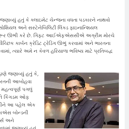
યું હતું કે ક્લાઇમેટ ચેન્જના વધતા પડકારને નાથવો
, સોશિયલ અને સસ્ટેનેબિલિટી લિંક્ડ ફાઇનાન્શિયલ
ી જરૂર ઊભી કરે છે. ગિફ્ટ આઈએફએસસીએ અગ્રીમ મોરચે
છિક કાર્બન ક્રેડિટ ટ્રેડિંગ ઊભું કરવામાં અને ભારતના
ાં, ત્યારે અમે ન કેવળ હરિયાળા ભવિષ્ય માટે પ્રતિબદ્ધ
જણાવ્યું હતું કે,
ભારતની આબોહવા
મહત્વપૂર્ણ પગલું
ને કિંગડમ ઓફ
ે મળીને આ પહેલ એક
ીએસએસ બોન્ડની
ર્સ અને
ધુમાં જણાવ્યું હતું