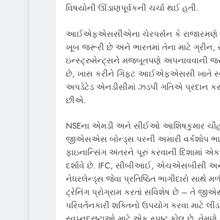
વિષયોની ઊંડાણપૂર્વકની ચર્ચા થઈ હતી.
આઈએફએસસીએના ચેરપર્સન કે રાજારમણે જણાવ્
ખૂબ જરૂરી છે અને ભારતમાં તેના માટે ગ્રીન
ઇન્સ્ટ્રુમેન્ટ્સને મજબૂતપણે અપનાવવાન
છે, ખાસ કરીને ગિફ્ટ આઈએફએસસી ખાતે સ્વૈચ્
અપડેટેડ એનડીસીમાં ઝડપી ગતિએ પ્રદાન કરવામ
છીએ.
NSEના એમડી અને સીઈઓ આશિષકુમાર ચૌહાણે 
જીએસએસ બોન્ડ્સ પરની અમારી વર્કશોપ 
ફાઇનાન્સિંગ અંતરને પૂરું કરવાની દિશામાં એક 
દર્શાવે છે. IFC, સીબીઆઈ, એચએસબીસી અ
નેધરલેન્ડ્સ જેવા પ્રતિષ્ઠિત ભાગીદારો સાથ
ટ્રેનિંગ પ્રોગ્રામ કરતાં સવિશેષ છે – તે જ
પરિવર્તનકારી શક્તિનો ઉપયોગ કરવા માટે લીડ
સ્વપ્નદ્રષ્ટાઓ માટે એક સ્પષ્ટ કોલ છે. તેમણે વ