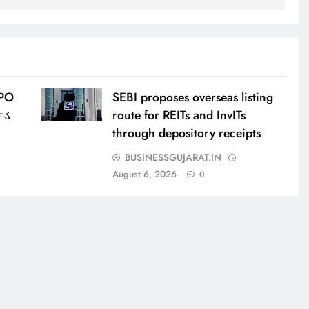
IPO
SEBI proposes overseas listing
્ડ
route for REITs and InvITs
through depository receipts
BUSINESSGUJARAT.IN
August 6, 2026
0