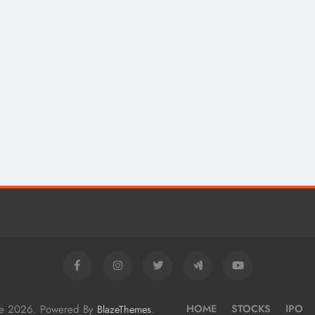
me 2026. Powered By
.
HOME
STOCKS
IPO
BlazeThemes