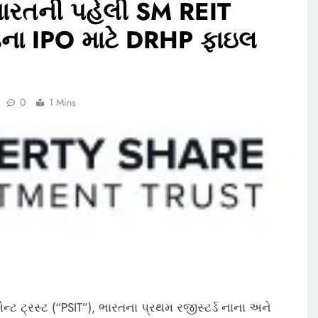
ારતની પહેલી SM REIT
ડના IPO માટે DRHP ફાઇલ
0
1 Mins
્ટમેન્ટ ટ્રસ્ટ (“PSIT”), ભારતના પ્રથમ રજીસ્ટર્ડ નાના અને