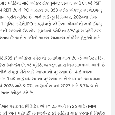
પશેર પ્લેટિના માટે ઑફર ડોક્યુમેન્ટ દાખલ કર્યા છે, જે PSIT
REIT છે. તે IPO મારફત રૂ. 353 કરોડ એકત્ર કરશે.ઇશ્યૂ
 લાખ પ્રતિ યુનિટ છે અને તે 2જી ડિસેમ્બર, 2024ના રોજ
 1 યુનિટ રહેશે.IPO સંપૂર્ણપણે પ્લેટિના એકમોનો નવો ઈશ્યુ
 રકમનો ઉપયોગ મુખ્યત્વે પ્લેટિના SPV દ્વારા પ્રેસ્ટિજ
સ્તાવ છે અને બાકીનો અન્ય સામાન્ય કોર્પોરેટ હેતુઓ માટે
ામાં 246,935 sf ઓફિસ સ્પેસનો સમાવેશ થાય છે, જે આઉટર રિંગ
સ બિલ્ડિંગ છે, જે પ્રેસ્ટિજ જૂથ દ્વારા વિકસાવવામાં આવી છે
 સંપૂર્ણ રીતે ભાડે આપવાનો પ્રસ્તાવ છે. 4.6 વર્ષના
ર 3 વર્ષે ભાડું વધારવાના પ્રસ્તાવ સાથે ભાડા પર આપવામાં
 2026 માટે 9.0%, નાણાકીય વર્ષ 2027 માટે 8.7% અને
 વળતર ઓફર કરે છે.
ટ મેનેજર પ્રાઇવેટ લિમિટેડ એ FY 25 અને FY26 માટે તમામ
ેન્ટ ફી અને પ્રોપર્ટી મેનેજમેન્ટ ફી સહિત) માફ કરવાનો નિર્ણય