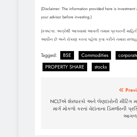
(Disclaimer: The information provided here is investment a
your advisor before investing.)
(સ્પષ્ટતા: અત્રેથી આપવામાં આવતી તમામ પ્રકારની માહિતી
આધીન છે અને રોકાણ કરતા પહેલા કૃપા કરીને તમારા સલા
Tagged:
BSE
Commodities
corporat
PROPERTY SHARE
stocks
Post
Previ
navigation
NCLTએ શેરધારકો અને લેણદારોની મીટિંગ મા
માર્ગ મોકળો કરતાં વેદાંતાના ડિમર્જરની પ્રક
આગળ 