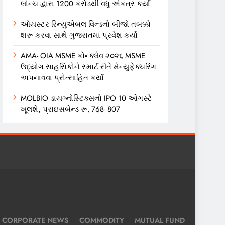
લોન્ચ દ્વારા 1200 કરોડથી વધુ એકત્ર કર્યા
ઓયસ્ટર રિન્યુએબલ વિન્ડનો બીજો તબક્કો
શરૂ કરવા સાથે ગુજરાતમાં પ્રવેશ કર્યો
AMA- OIA MSME કોન્ક્લેવ ૨૦૨૬ MSME
ઉદ્યોગ સાહસિકોને સ્માર્ટ રીતે મેન્યુફેક્ચરિંગ
અપનાવવા પ્રોત્સાહિત કર્યા
MOLBIO ડાયગ્નોસ્ટિક્સનો IPO 10 ઓગસ્ટે
ખૂલશે, પ્રાઇસબેન્ડ રૂ. 768- 807
CORPORATE NEWS
COMMODITY
MUTUAL FUND