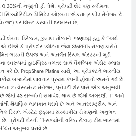
0.30%ની નજીવી ફી લેશે. પ્રોપર્ટી શેર પણ સ્કીમના
CI સિક્યોરિટીઝ લિમિટેડ ઓફરના એકમાત્ર લીડ મેનેજર છે.
ેન્જ”) પર લિસ્ટ કરવાની દરખાસ્ત છે.
પર્ટી શેરના ડિરેક્ટર, કુણાલ મોક્તને જણાવ્યું હતું કે “અમે
એ છીએ કે પ્રોપશેર પ્લેટિના જેવા SMREITs રોકાણકારોને
મિત ભાડાની ઉપજ અને અંતર્ગત રિયલ એસ્ટેટની મૂડી
ધિના સ્વરૂપમાં હાઇબ્રિડ વળતર સાથે વૈકલ્પિક એસેટ ક્લાસ
ાન કરે છે. PropShare Platina સાથે, આ પ્રોડક્ટને ભારતીય
કીય બજારોમાં લાવનાર પ્રથમ કંપની હોવાનો અમને ગર્વ છે.
સ્ટના ઇન્વેસ્ટમેન્ટ મેનેજર, પ્રોપર્ટી શેર પાસે એક અનુભવી
છે જેમાં 43 સભ્યોનો સમાવેશ થાય છે જેમાં અગ્રણી IIT અને
માંથી શૈક્ષણિક લાયકાત ધરાવે છે અને આંતરરાષ્ટ્રીય અને
નિક રિયલ એસ્ટેટ ફંડ્સમાં સંસ્થાકીય રોકાણનો અનુભવ
ે છે. પ્રોપર્ટી શેરની 11-સભ્યોની વરિષ્ઠ રોકાણ ટીમ ભારતમાં
સંચિત અનુભવ ધરાવે છે.