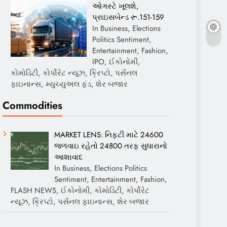
ઓગસ્ટે ખૂલશે,
પ્રાઇસબેન્ડ રૂ.151-159
In Business, Elections
Politics Sentiment,
Entertainment, Fashion,
IPO, ઈકોનોમી,
કોમોડિટી, કોર્પોરેટ ન્યૂઝ, ક્રિપ્ટો, પર્સનલ
ફાઇનાન્સ, મ્યુચ્યુઅલ ફંડ, શેર બજાર
Commodities
MARKET LENS: નિફ્ટી માટે 24600
જળવાઇ રહેતો 24800 તરફ સુધારાનો
આશાવાદ
In Business, Elections Politics
Sentiment, Entertainment, Fashion,
FLASH NEWS, ઈકોનોમી, કોમોડિટી, કોર્પોરેટ
ન્યૂઝ, ક્રિપ્ટો, પર્સનલ ફાઇનાન્સ, શેર બજાર