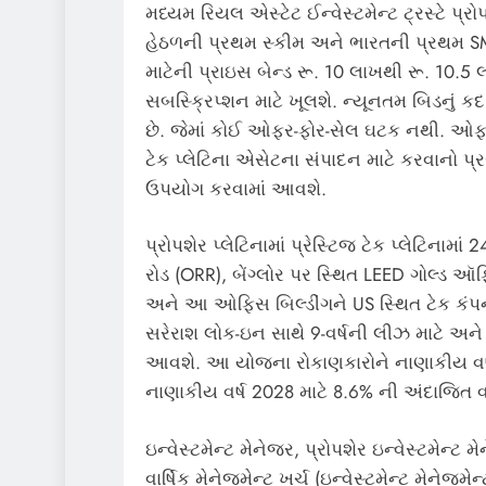
મધ્યમ રિયલ એસ્ટેટ ઈન્વેસ્ટમેન્ટ ટ્રસ્ટે પ્રો
હેઠળની પ્રથમ સ્કીમ અને ભારતની પ્રથમ SM 
માટેની પ્રાઇસ બેન્ડ રૂ. 10 લાખથી રૂ. 10.5
સબસ્ક્રિપ્શન માટે ખૂલશે. ન્યૂનતમ બિડનું કદ
છે. જેમાં કોઈ ઓફર-ફોર-સેલ ઘટક નથી. ઓફરની
ટેક પ્લેટિના એસેટના સંપાદન માટે કરવાનો પ્ર
ઉપયોગ કરવામાં આવશે.
પ્રોપશેર પ્લેટિનામાં પ્રેસ્ટિજ ટેક પ્લેટિન
રોડ (ORR), બેંગ્લોર પર સ્થિત LEED ગોલ્ડ ઑફિ
અને આ ઓફિસ બિલ્ડીંગને US સ્થિત ટેક કંપનીને
સરેરાશ લોક-ઇન સાથે 9-વર્ષની લીઝ માટે અને દ
આવશે. આ યોજના રોકાણકારોને નાણાકીય વર્ષ
નાણાકીય વર્ષ 2028 માટે 8.6% ની અંદાજિત
ઇન્વેસ્ટમેન્ટ મેનેજર, પ્રોપશેર ઇન્વેસ્ટમેન્
વાર્ષિક મેનેજમેન્ટ ખર્ચ (ઇન્વેસ્ટમેન્ટ મેનેજમ