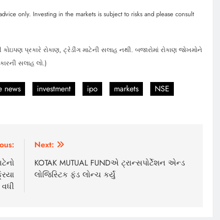
dvice only. Investing in the markets is subject to risks and please consult
 કોઇપણ પ્રકારે રોકાણ, ટ્રેડીંગ માટેની સલાહ નથી. બજારોમાં રોકાણ જોખમોને
હકારની સલાહ લો.)
e news
investment
ipo
markets
NSE
ous:
Next:
ટેનો
KOTAK MUTUAL FUNDએ ટ્રાન્સપોર્ટેશન એન્ડ
્રિયા
લોજિસ્ટિક ફંડ લોન્ચ કર્યું
વધી