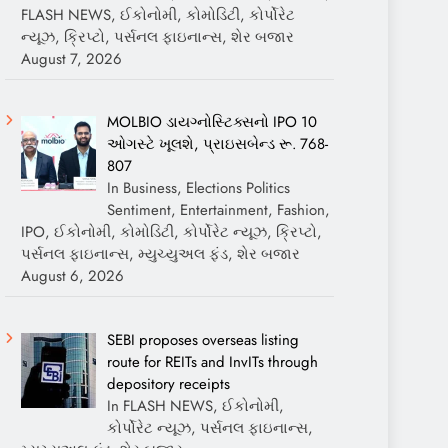
FLASH NEWS, ઈકોનોમી, કોમોડિટી, કોર્પોરેટ
ન્યૂઝ, ક્રિપ્ટો, પર્સનલ ફાઇનાન્સ, શેર બજાર
August 7, 2026
MOLBIO ડાયગ્નોસ્ટિક્સનો IPO 10
ઓગસ્ટે ખૂલશે, પ્રાઇસબેન્ડ રૂ. 768-
807
In Business, Elections Politics
Sentiment, Entertainment, Fashion,
IPO, ઈકોનોમી, કોમોડિટી, કોર્પોરેટ ન્યૂઝ, ક્રિપ્ટો,
પર્સનલ ફાઇનાન્સ, મ્યુચ્યુઅલ ફંડ, શેર બજાર
August 6, 2026
SEBI proposes overseas listing
route for REITs and InvITs through
depository receipts
In FLASH NEWS, ઈકોનોમી,
કોર્પોરેટ ન્યૂઝ, પર્સનલ ફાઇનાન્સ,