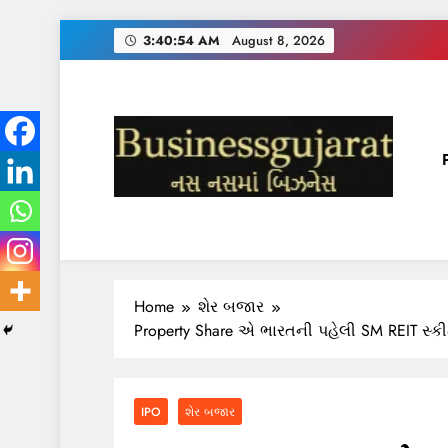
Skip
3:40:54 AM
August 8, 2026
to
content
BUSINESS GUJARAT
નસ-નસ માં બિઝનેસ
Home
શેર બજાર
Property Share એ ભારતની પહેલી SM REIT સ્કીમ
IPO
શેર બજાર