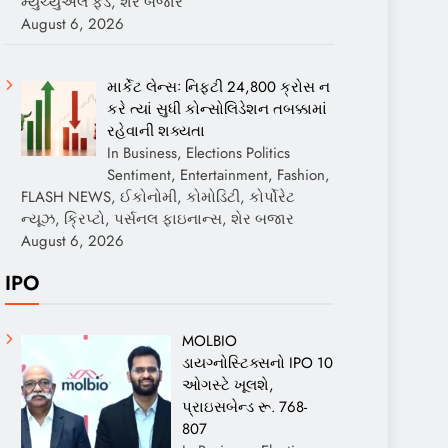
મ્યુચ્યુઅલ ફંડ, શેર બજાર
August 6, 2026
માર્કેટ લેન્સઃ નિફ્ટી 24,800 ક્રોસ ન
કરે ત્યાં સુધી કોન્સોલિડેશન તબક્કામાં
રહેવાની શક્યતા
In Business, Elections Politics
Sentiment, Entertainment, Fashion,
FLASH NEWS, ઈકોનોમી, કોમોડિટી, કોર્પોરેટ
ન્યૂઝ, ક્રિપ્ટો, પર્સનલ ફાઇનાન્સ, શેર બજાર
August 6, 2026
IPO
MOLBIO
ડાયગ્નોસ્ટિક્સનો IPO 10
ઓગસ્ટે ખૂલશે,
પ્રાઇસબેન્ડ રૂ. 768-
807