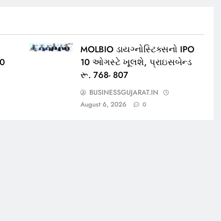
MOLBIO ડાયગ્નોસ્ટિક્સનો IPO
00
10 ઓગસ્ટે ખૂલશે, પ્રાઇસબેન્ડ
રૂ. 768- 807
BUSINESSGUJARAT.IN
August 6, 2026
0