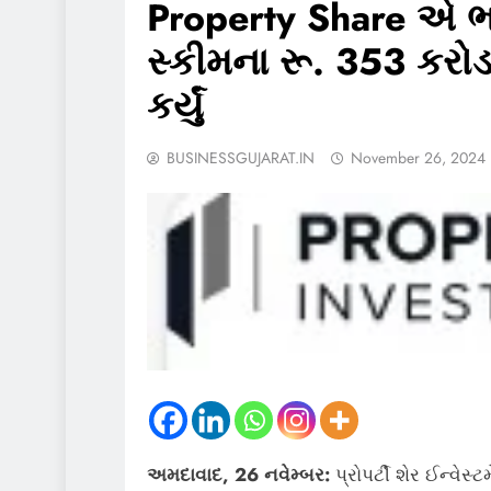
Property Share એ ભ
સ્કીમના રૂ. 353 કરો
કર્યું
BUSINESSGUJARAT.IN
November 26, 2024
અમદાવાદ,
26 નવેમ્બર:
પ્રોપર્ટી શેર ઈન્વેસ