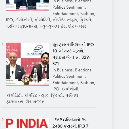
In Business, Elections
Politics Sentiment,
Entertainment, Fashion,
IPO, ઈકોનોમી, કોમોડિટી, કોર્પોરેટ ન્યૂઝ, ક્રિપ્ટો,
પર્સનલ ફાઇનાન્સ, મ્યુચ્યુઅલ ફંડ, શેર બજાર
ધૂત ટ્રાન્સમિશનનો IPO
10 ઓગસ્ટે ખૂલશે,
પ્રાઇસ બેન્ડ રૂ. 829-
871
In Business, Elections
Politics Sentiment,
Entertainment, Fashion,
IPO, ઈકોનોમી,
કોમોડિટી, કોર્પોરેટ ન્યૂઝ, ક્રિપ્ટો, પર્સનલ
ફાઇનાન્સ, શેર બજાર
LEAP ઇન્ડિયાનો Rs.
2480 કરોડનો IPO 7