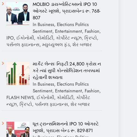
MOLBIO ડાયગ્નોસ્ટિક્સનો IPO 10
ઓગસ્ટે ખૂલશે, પ્રાઇસબેન્ડ રૂ. 768-
807
In Business, Elections Politics
Sentiment, Entertainment, Fashion,
IPO, ઈકોનોમી, કોમોડિટી, કોર્પોરેટ ન્યૂઝ, ક્રિપ્ટો,
પર્સનલ ફાઇનાન્સ, મ્યુચ્યુઅલ ફંડ, શેર બજાર
માર્કેટ લેન્સઃ નિફ્ટી 24,800 ક્રોસ ન
કરે ત્યાં સુધી કોન્સોલિડેશન તબક્કામાં
રહેવાની શક્યતા
In Business, Elections Politics
Sentiment, Entertainment, Fashion,
FLASH NEWS, ઈકોનોમી, કોમોડિટી, કોર્પોરેટ
ન્યૂઝ, ક્રિપ્ટો, પર્સનલ ફાઇનાન્સ, શેર બજાર
ધૂત ટ્રાન્સમિશનનો IPO 10 ઓગસ્ટે
ખૂલશે, પ્રાઇસ બેન્ડ રૂ. 829-871