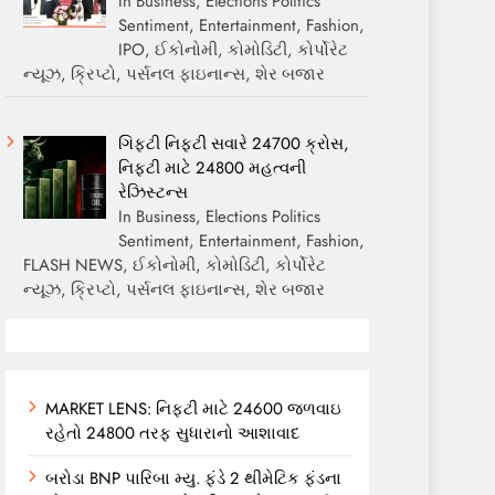
In Business, Elections Politics
Sentiment, Entertainment, Fashion,
IPO, ઈકોનોમી, કોમોડિટી, કોર્પોરેટ
ન્યૂઝ, ક્રિપ્ટો, પર્સનલ ફાઇનાન્સ, શેર બજાર
ગિફ્ટી નિફ્ટી સવારે 24700 ક્રોસ,
નિફ્ટી માટે 24800 મહત્વની
રેઝિસ્ટન્સ
In Business, Elections Politics
Sentiment, Entertainment, Fashion,
FLASH NEWS, ઈકોનોમી, કોમોડિટી, કોર્પોરેટ
ન્યૂઝ, ક્રિપ્ટો, પર્સનલ ફાઇનાન્સ, શેર બજાર
MARKET LENS: નિફ્ટી માટે 24600 જળવાઇ
રહેતો 24800 તરફ સુધારાનો આશાવાદ
બરોડા BNP પારિબા મ્યુ. ફંડે 2 થીમેટિક ફંડના