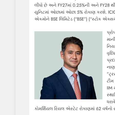
લીધો છે અને FY27માં 0.25%ની અને FY28 થી 
યુનિટમાં ઓછામાં ઓછા 5% રોકાણ કરશે. ICI
એકમોને BSE લિમિટેડ (“BSE”) (“સ્ટોક એક્સચ
પ્રો
માની
નિય
વૃધ્
પ્રદ
નાણા
”ટ્ર
ટીમ 
IIM 
સ્થા
ધરાવ
કોમર્શિયલ રિયલ એસ્ટેટ રોકાણમાં 62 વર્ષનો 