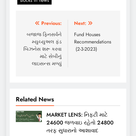
stocks in news
Post
Previous:
Next:
navigation
બજાજ ફિનસર્વને
Fund Houses
મ્યુચ્યુઅલ ફંડ
Recommendations
બિઝનેસ શરૂ કરવા
(2-3-2023)
માટે સેબીનું
લાઇસન્સ મળ્યું
Related News
MARKET LENS: નિફ્ટી માટે
24600 જળવાઇ રહેતો 24800
તરફ સુધારાનો આશાવાદ