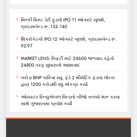
મિલ્કી મિસ્ટ ડેરી ફૂડનો IPO 11 ઓગસ્ટે ખૂલશે,
પ્રાઇસબેન્ડ રૂ. 133- 140
શિપરોકેટનો IPO 12 ઓગસ્ટે ખૂલશે, પ્રાઇસબેન્ડ રૂ.
92-97
MARKET LENS: નિફ્ટી માટે 24600 જળવાઇ રહેતો
24800 તરફ સુધારાનો આશાવાદ
બરોડા BNP પારિબા મ્યુ. ફંડે 2 થીમેટિક ફંડના લોન્ચ
દ્વારા 1200 કરોડથી વધુ એકત્ર કર્યા
ઓયસ્ટર રિન્યુએબલ વિન્ડનો બીજો તબક્કો શરૂ કરવા
સાથે ગુજરાતમાં પ્રવેશ કર્યો