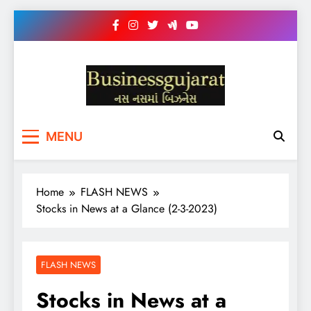
Skip
to
content
BUSINESS GUJARAT
નસ-નસ માં બિઝનેસ
MENU
Home
FLASH NEWS
Stocks in News at a Glance (2-3-2023)
FLASH NEWS
Stocks in News at a