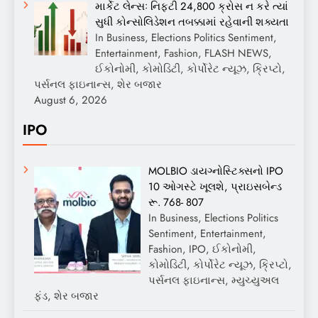
માર્કેટ લેન્સઃ નિફ્ટી 24,800 ક્રોસ ન કરે ત્યાં
સુધી કોન્સોલિડેશન તબક્કામાં રહેવાની શક્યતા
In Business, Elections Politics Sentiment,
Entertainment, Fashion, FLASH NEWS,
ઈકોનોમી, કોમોડિટી, કોર્પોરેટ ન્યૂઝ, ક્રિપ્ટો,
પર્સનલ ફાઇનાન્સ, શેર બજાર
August 6, 2026
IPO
MOLBIO ડાયગ્નોસ્ટિક્સનો IPO
10 ઓગસ્ટે ખૂલશે, પ્રાઇસબેન્ડ
રૂ. 768- 807
In Business, Elections Politics
Sentiment, Entertainment,
Fashion, IPO, ઈકોનોમી,
કોમોડિટી, કોર્પોરેટ ન્યૂઝ, ક્રિપ્ટો,
પર્સનલ ફાઇનાન્સ, મ્યુચ્યુઅલ
ફંડ, શેર બજાર