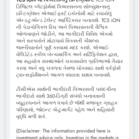
ડિજિટલ પ્લેટફોર્મમાં પિઅરસનના સોલ્યુશન્સનું
ઇન્ટિગ્રેશન એઆઈ-ફર્સ્ટ ઇકોનોમી માટે રચાયેલું
એન્ડ-ટુ-એન્ડ ટેલેન્ટ આર્કિટેક્ચર બનાવશે. TCS iON
ની પેડાગોગિકલ રિચ અને પિઅરસનની વૈશ્વિક
ઓળખાણને જોડીને, આ ભાગીદારી વિવિધ એકમો
અને સરકારોને મોટાપાયે વિકસતી કૌશલ્ય
જરૂરિયાતોને પૂર્ણ કરવામાં મદદ કરશે. એઆઈ-
વેલિડેટેડ સ્કીલ બેન્ચમાર્કિંગ અને સર્ટિફિકેશન દ્વારા,
આ સહયોગ સંસ્થાઓને ચકાસાયેલ પ્રતિભાઓ તૈયાર
કરવા અને વધુ ચપળતા તેમજ ચોકસાઇ સાથે વર્કફોર્સ
ટ્રાન્સફોર્મેશનને આગળ વધારવા સક્ષમ બનાવશે.
ટીસીએસ સાથેની ભાગીદારી પિઅરસની પસંદગીના
ભાગીદારો સાથે 360-ડિગ્રી સંબંધો બનાવવાની
વ્યૂહરચનાને આગળ ધપાવે છે જેથી મજબૂત ગ્રાહક
પરિણામો, જોઇન્ટ ગો-ટુ-માર્કેટ પહેલ અને સહિયારી
વૃદ્ધિ મળી શકે.
(Disclaimer: The information provided here is
investment advice only. Investing in the markets is