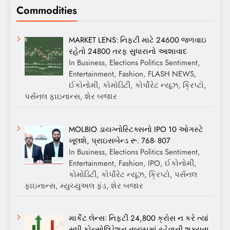
Commodities
MARKET LENS: નિફ્ટી માટે 24600 જળવાઇ
રહેતો 24800 તરફ સુધારાનો આશાવાદ
In Business, Elections Politics Sentiment,
Entertainment, Fashion, FLASH NEWS,
ઈકોનોમી, કોમોડિટી, કોર્પોરેટ ન્યૂઝ, ક્રિપ્ટો,
પર્સનલ ફાઇનાન્સ, શેર બજાર
MOLBIO ડાયગ્નોસ્ટિક્સનો IPO 10 ઓગસ્ટે
ખૂલશે, પ્રાઇસબેન્ડ રૂ. 768- 807
In Business, Elections Politics Sentiment,
Entertainment, Fashion, IPO, ઈકોનોમી,
કોમોડિટી, કોર્પોરેટ ન્યૂઝ, ક્રિપ્ટો, પર્સનલ
ફાઇનાન્સ, મ્યુચ્યુઅલ ફંડ, શેર બજાર
માર્કેટ લેન્સઃ નિફ્ટી 24,800 ક્રોસ ન કરે ત્યાં
સુધી કોન્સોલિડેશન તબક્કામાં રહેવાની શક્યતા