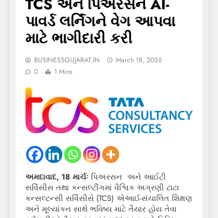
TCS અને પિઅરસને AI-
પાવર્ડ લર્નિંગને વેગ આપવા
માટે ભાગીદારી કરી
BUSINESSGUJARAT.IN
March 18, 2026
0
1 Mins
અમદાવાદ
, 18
માર્ચઃ
પિઅરસન અને આઈટી
સર્વિસીસ તથા કન્સલ્ટીંગમાં વૈશ્વિક અગ્રણી ટાટા
કન્સલ્ટન્સી સર્વિસીસે (TCS) એઆઈ-સંચાલિત શિક્ષણ
અને મૂલ્યાંકન સાથે ભવિષ્ય માટે તૈયાર હોય તેવા