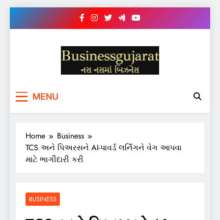
Skip
to
content
BUSINESS GUJARAT
નસ-નસ માં બિઝનેસ
MENU
Home
Business
TCS અને પિઅરસને AI-પાવર્ડ લર્નિંગને વેગ આપવા
માટે ભાગીદારી કરી
BUSINESS