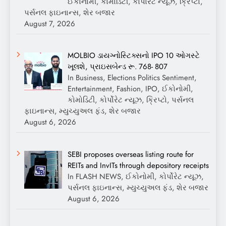
ઈકોનોમી, કોમોડિટી, કોર્પોરેટ ન્યૂઝ, ક્રિપ્ટો,
પર્સનલ ફાઇનાન્સ, શેર બજાર
August 7, 2026
MOLBIO ડાયગ્નોસ્ટિક્સનો IPO 10 ઓગસ્ટે
ખૂલશે, પ્રાઇસબેન્ડ રૂ. 768- 807
In Business, Elections Politics Sentiment,
Entertainment, Fashion, IPO, ઈકોનોમી,
કોમોડિટી, કોર્પોરેટ ન્યૂઝ, ક્રિપ્ટો, પર્સનલ
ફાઇનાન્સ, મ્યુચ્યુઅલ ફંડ, શેર બજાર
August 6, 2026
SEBI proposes overseas listing route for
REITs and InvITs through depository receipts
In FLASH NEWS, ઈકોનોમી, કોર્પોરેટ ન્યૂઝ,
પર્સનલ ફાઇનાન્સ, મ્યુચ્યુઅલ ફંડ, શેર બજાર
August 6, 2026