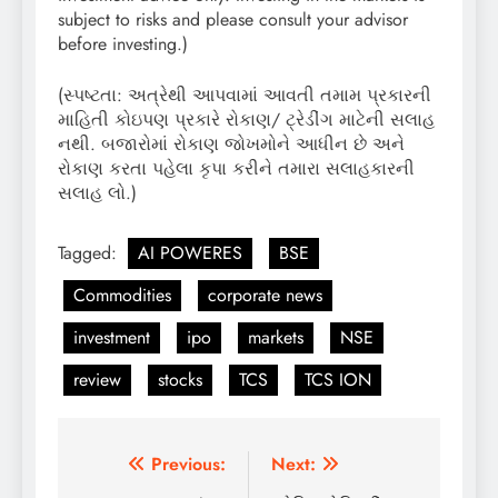
subject to risks and please consult your advisor
before investing.)
(સ્પષ્ટતા: અત્રેથી આપવામાં આવતી તમામ પ્રકારની
માહિતી કોઇપણ પ્રકારે રોકાણ/ ટ્રેડીંગ માટેની સલાહ
નથી. બજારોમાં રોકાણ જોખમોને આધીન છે અને
રોકાણ કરતા પહેલા કૃપા કરીને તમારા સલાહકારની
સલાહ લો.)
Tagged:
AI POWERES
BSE
Commodities
corporate news
investment
ipo
markets
NSE
review
stocks
TCS
TCS ION
Post
Previous:
Next: