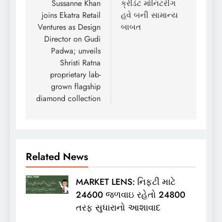
navigation
Sussanne Khan
ક્રેડિટ મોનિટરીંગ
joins Ekatra Retail
હવે બની સામાન્ય
Ventures as Design
બાબત
Director on Gudi
Padwa; unveils
Shristi Ratna
proprietary lab-
grown flagship
diamond collection
Related News
MARKET LENS: નિફ્ટી માટે
24600 જળવાઇ રહેતો 24800
તરફ સુધારાનો આશાવાદ