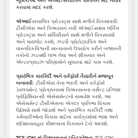
ભૂમિકાઓ અને એઆઈ-સંચાલિત પરિવર્તન માટે તૈયાર
કરવામાં મદદ કરશે.
એઆઈ
-સંચાલિત પ્રોડક્ટ્સ સાથે મળીને વિકસાવવી:
ટીસીએસ અને પિઅરસન નવી એઆઈ-સક્ષમ લર્નિંગ
પ્રોડક્ટ્સ અને સર્વિસીસને સાથે મળીને વિકસાવશે
અને પાયલોટ કરશે, ઝડપી પ્રોટોટાઇપિંગ અને
વાસ્તવિક-વિશ્વની માન્યતાનો ઉપયોગ કરીને બજારની
તકોનો ઝડપથી લાભ લેવા અને શીખનાર અને
એન્ટરપ્રાઇઝ પરિણામોને સુધારવા માટે કામ કરશે.
પ્રારંભિક કારકિર્દી અને વર્કફોર્સ તૈયારીને મજબૂત
બનાવવી
: ટીસીએસ તેના ભરતી અને વર્કફોર્સ
ડેવલપમેન્ટ પ્રોગ્રામ્સમાં પિઅરસનના વર્સેન્ટ ઇંગ્લિશ
પ્રોફિશિયન્સી એસેસમેન્ટનો સમાવેશ કરશે. આ
એસેસમેન્ટ ટીસીએસના એકંદર પ્રતિભા વિકાસ
ઉદ્દેશ્યો સાથે જોડાશે અને પ્રારંભિક કારકિર્દી તથા
કર્મચારીઓના વિકાસ માટેના કાર્યક્રમોમાં ભાષા અને
સંદેશાવ્યવહાર કૌશલ્યના વિકાસને ટેકો આપશે.
TCS iON માં પિઅરસનનું ઇન્ટિગ્રેશન:
TCS iON