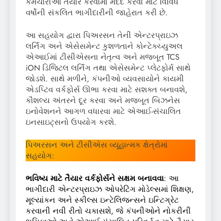
કર્મચારીઓ તૈયાર કરવામાં મદદ કરવા માટે વિવિધ
વર્ષોની સંકલિત ભાગીદારીની જાહેરાત કરી છે.
આ સહયોગ દ્વારા પિઅરસન તેની એન્ટરપ્રાઇઝ
લર્નિંગ અને એસેસમેન્ટ કુશળતાને કોન્ટેક્ચ્યુઅલ
એઆઈમાં ટીસીએસના નેતૃત્વ અને મજબૂત TCS
iON ડિજિટલ લર્નિંગ તથા એસેસમેન્ટ પ્લેટફોર્મ સાથે
જોડશે. સાથે મળીને, કંપનીઓ વ્યવસાયોને કાયમી
એડપ્ટિવ વર્કફોર્સ ઊભા કરવા માટે સશક્ત બનાવશે,
કૌશલ્ય અંતરને દૂર કરવા અને મજબૂત બિઝનેસ
ઇનોવેશનને આગળ વધારવા માટે એઆઈ-સંચાલિત
ઇનસાઇટ્સનો ઉપયોગ કરશે.
પિઅરસન અને ટીસીએસ વ્યૂહાત્મક ક્ષેત્રોમાં
સહયોગ:
ભવિષ્ય માટે તૈયાર વર્કફોર્સને સક્ષમ બનાવવા
: આ
ભાગીદારી એન્ટરપ્રાઇઝ ઓપરેટિંગ મોડેલ્સમાં શિક્ષણ,
મૂલ્યાંકન અને સ્કીલ્સ ઇન્ટેલિજન્સને ઇન્ટિગ્રેટ
કરવાની નવી રીતો ચકાસશે, જે કંપનીઓને નોકરીની