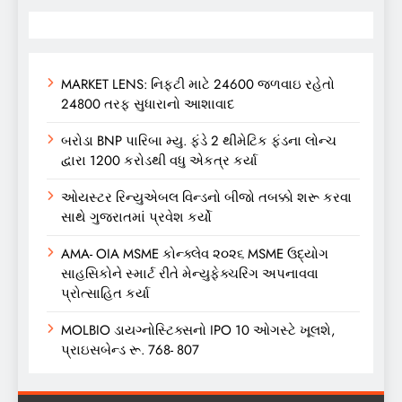
MARKET LENS: નિફ્ટી માટે 24600 જળવાઇ રહેતો
24800 તરફ સુધારાનો આશાવાદ
બરોડા BNP પારિબા મ્યુ. ફંડે 2 થીમેટિક ફંડના લોન્ચ
દ્વારા 1200 કરોડથી વધુ એકત્ર કર્યા
ઓયસ્ટર રિન્યુએબલ વિન્ડનો બીજો તબક્કો શરૂ કરવા
સાથે ગુજરાતમાં પ્રવેશ કર્યો
AMA- OIA MSME કોન્ક્લેવ ૨૦૨૬ MSME ઉદ્યોગ
સાહસિકોને સ્માર્ટ રીતે મેન્યુફેક્ચરિંગ અપનાવવા
પ્રોત્સાહિત કર્યા
MOLBIO ડાયગ્નોસ્ટિક્સનો IPO 10 ઓગસ્ટે ખૂલશે,
પ્રાઇસબેન્ડ રૂ. 768- 807