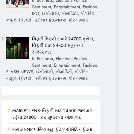
In Business, Elections Politics
Sentiment, Entertainment, Fashion,
IPO, ઈકોનોમી, કોમોડિટી, કોર્પોરેટ
ન્યૂઝ, ક્રિપ્ટો, પર્સનલ ફાઇનાન્સ, શેર બજાર
ગિફ્ટી નિફ્ટી સવારે 24700 ક્રોસ,
નિફ્ટી માટે 24800 મહત્વની
રેઝિસ્ટન્સ
In Business, Elections Politics
Sentiment, Entertainment, Fashion,
FLASH NEWS, ઈકોનોમી, કોમોડિટી, કોર્પોરેટ
ન્યૂઝ, ક્રિપ્ટો, પર્સનલ ફાઇનાન્સ, શેર બજાર
MARKET LENS: નિફ્ટી માટે 24600 જળવાઇ
રહેતો 24800 તરફ સુધારાનો આશાવાદ
બરોડા BNP પારિબા મ્યુ. ફંડે 2 થીમેટિક ફંડના