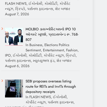
FLASH NEWS, ઈકોનોમી, કોમોડિટી, કોર્પોરેટ
ન્યૂઝ, ક્રિપ્ટો, પર્સનલ ફાઇનાન્સ, શેર બજાર
August 7, 2026
MOLBIO ડાયગ્નોસ્ટિક્સનો IPO 10
ઓગસ્ટે ખૂલશે, પ્રાઇસબેન્ડ રૂ. 768-
807
In Business, Elections Politics
Sentiment, Entertainment, Fashion,
IPO, ઈકોનોમી, કોમોડિટી, કોર્પોરેટ ન્યૂઝ, ક્રિપ્ટો,
પર્સનલ ફાઇનાન્સ, મ્યુચ્યુઅલ ફંડ, શેર બજાર
August 6, 2026
SEBI proposes overseas listing
route for REITs and InvITs through
depository receipts
In FLASH NEWS, ઈકોનોમી,
કોર્પોરેટ ન્યૂઝ, પર્સનલ ફાઇનાન્સ,