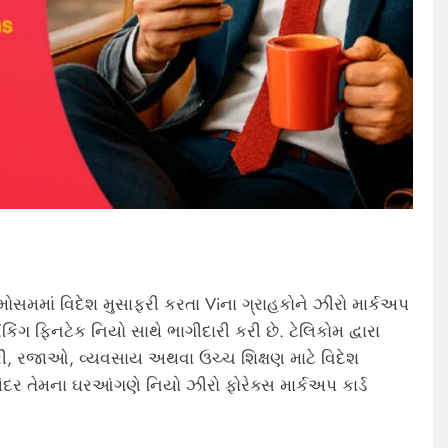
મમાં વિદેશ મુસાફરી કરતા Viના ગ્રાહકોને ઝીરો માર્કઅપ
બેંકિંગ ફિનટેક નિયો સાથે ભાગીદારી કરી છે. ટેલિકોમ દ્વારા
ી, રજાઓ, વ્યવસાય અથવા ઉચ્ચ શિક્ષણ માટે વિદેશ
દર તેમના ઘરઆંગણે નિયો ઝીરો ફોરેક્સ માર્કઅપ કાર્ડ