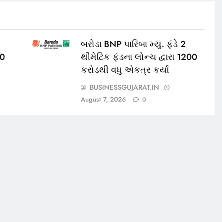
બરોડા BNP પારિબા મ્યુ. ફંડે 2
00
થીમેટિક ફંડના લોન્ચ દ્વારા 1200
કરોડથી વધુ એકત્ર કર્યા
BUSINESSGUJARAT.IN
August 7, 2026
0