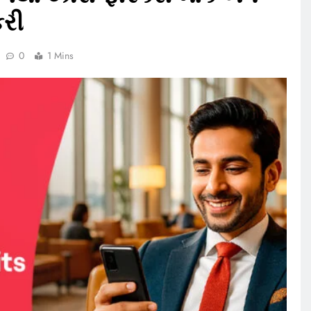
કરી
0
1 Mins