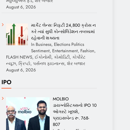
મ્યુચ્યુઅલ ફંડ, શેર બજાર
August 6, 2026
માર્કેટ લેન્સઃ નિફ્ટી 24,800 ક્રોસ ન
કરે ત્યાં સુધી કોન્સોલિડેશન તબક્કામાં
રહેવાની શક્યતા
In Business, Elections Politics
Sentiment, Entertainment, Fashion,
FLASH NEWS, ઈકોનોમી, કોમોડિટી, કોર્પોરેટ
ન્યૂઝ, ક્રિપ્ટો, પર્સનલ ફાઇનાન્સ, શેર બજાર
August 6, 2026
IPO
MOLBIO
ડાયગ્નોસ્ટિક્સનો IPO 10
ઓગસ્ટે ખૂલશે,
પ્રાઇસબેન્ડ રૂ. 768-
807