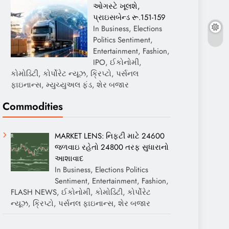
ઓગસ્ટે ખૂલશે,
પ્રાઇસબેન્ડ રૂ.151-159
In Business, Elections
Politics Sentiment,
Entertainment, Fashion,
IPO, ઈકોનોમી,
કોમોડિટી, કોર્પોરેટ ન્યૂઝ, ક્રિપ્ટો, પર્સનલ
ફાઇનાન્સ, મ્યુચ્યુઅલ ફંડ, શેર બજાર
Commodities
MARKET LENS: નિફ્ટી માટે 24600
જળવાઇ રહેતો 24800 તરફ સુધારાનો
આશાવાદ
In Business, Elections Politics
Sentiment, Entertainment, Fashion,
FLASH NEWS, ઈકોનોમી, કોમોડિટી, કોર્પોરેટ
ન્યૂઝ, ક્રિપ્ટો, પર્સનલ ફાઇનાન્સ, શેર બજાર