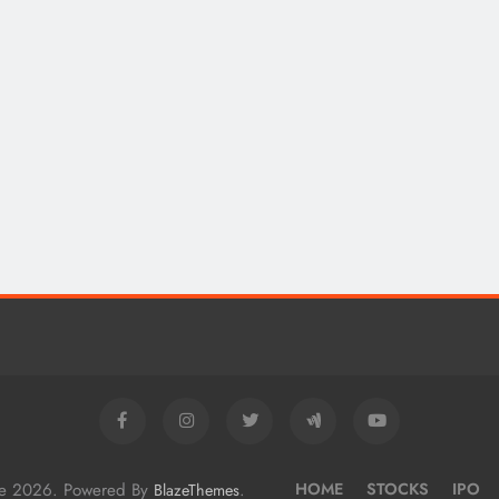
me 2026. Powered By
.
HOME
STOCKS
IPO
BlazeThemes