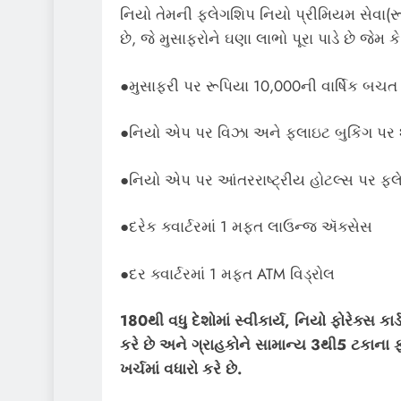
નિયો તેમની ફ્લેગશિપ નિયો પ્રીમિયમ સેવા(રૂપ
છે, જે મુસાફરોને ઘણા લાભો પૂરા પાડે છે જેમ કે
●મુસાફરી પર રૂપિયા 10,000ની વાર્ષિક બચત
●નિયો એપ પર વિઝા અને ફ્લાઇટ બુકિંગ પર શ
●નિયો એપ પર આંતરરાષ્ટ્રીય હોટલ્સ પર ફ્લે
●દરેક ક્વાર્ટરમાં 1 મફત લાઉન્જ ઍક્સેસ
●દર ક્વાર્ટરમાં 1 મફત ATM વિડ્રોલ
180થી વધુ દેશોમાં સ્વીકાર્ય, નિયો ફોરેક્સ ક
કરે છે અને ગ્રાહકોને સામાન્ય 3થી5 ટકાના ફો
ખર્ચમાં વધારો કરે છે.