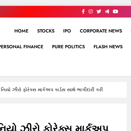
HOME
STOCKS
IPO
CORPORATE NEWS
PERSONAL FINANCE
PURE POLITICS
FLASH NEWS
િયો ઝીરો ફોરેક્સ માર્કઅપ કાર્ડસ સાથે ભાગીદારી કરી
િયો ઝીરો ફોરેક્સ માર્કઅપ