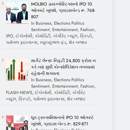
MOLBIO ડાયગ્નોસ્ટિક્સનો IPO 10
ઓગસ્ટે ખૂલશે, પ્રાઇસબેન્ડ રૂ. 768-
807
In Business, Elections Politics
Sentiment, Entertainment, Fashion,
IPO, ઈકોનોમી, કોમોડિટી, કોર્પોરેટ ન્યૂઝ, ક્રિપ્ટો,
પર્સનલ ફાઇનાન્સ, મ્યુચ્યુઅલ ફંડ, શેર બજાર
માર્કેટ લેન્સઃ નિફ્ટી 24,800 ક્રોસ ન
કરે ત્યાં સુધી કોન્સોલિડેશન તબક્કામાં
રહેવાની શક્યતા
In Business, Elections Politics
Sentiment, Entertainment, Fashion,
FLASH NEWS, ઈકોનોમી, કોમોડિટી, કોર્પોરેટ
ન્યૂઝ, ક્રિપ્ટો, પર્સનલ ફાઇનાન્સ, શેર બજાર
ધૂત ટ્રાન્સમિશનનો IPO 10 ઓગસ્ટે
ખૂલશે, પ્રાઇસ બેન્ડ રૂ. 829-871