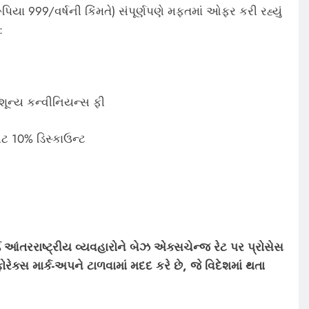
િયા 999/વર્ષની કિંમતે) સંપૂર્ણપણે મફતમાં ઓફર કરી રહ્યું
:
ૂન્ય કન્વીનિયન્સ ફી
ટ 10% ડિસ્કાઉન્ટ
ાર્ડ આંતરરાષ્ટ્રીય વ્યવહારોને બેઝ એક્સચેન્જ રેટ પર પ્રોસેસ
રેક્સ માર્ક-અપને ટાળવામાં મદદ કરે છે, જે વિદેશમાં થતા