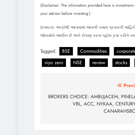
(Disclaimer: The information provided here is investment a
your advisor before investing.)
(સ્પષ્ટતા: અત્રેથી આપવામાં આવતી તમામ પ્રકારની માહિતી
જોખમોને આધીન છે અને રોકાણ કરતા પહેલા કૃપા કરીને ત
Tagged:
BSE
Commodities
corporat
niyo zero
NSE
review
stocks
Post
Previ
navigation
BROKERS CHOICE: AMBUJACEM, PINEL
VBL, ACC, NYKAA, CENTURY
CANARAHSBC