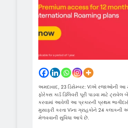
અમદાવાદ, 23 ડિસેમ્બર: Viએ રજાઓની આ મોસ
ફોરેક્સ કાર્ડ ડિલિવરી પૂરી પાડવા માટે ટ્રાવેલ 
કરવામાં આવેલી આ પ્રકારની પ્રથમ ભાગીદાર
મુસાફરી કરતા Viના ગ્રાહકોને 24 કલાકની અં
મેળવવાની સુવિધા આપે છે.