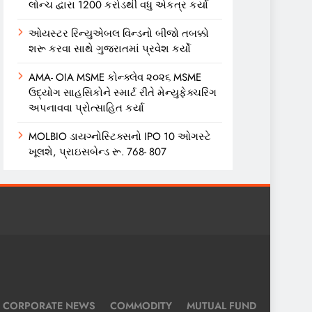
લોન્ચ દ્વારા 1200 કરોડથી વધુ એકત્ર કર્યા
ઓયસ્ટર રિન્યુએબલ વિન્ડનો બીજો તબક્કો
શરૂ કરવા સાથે ગુજરાતમાં પ્રવેશ કર્યો
AMA- OIA MSME કોન્ક્લેવ ૨૦૨૬ MSME
ઉદ્યોગ સાહસિકોને સ્માર્ટ રીતે મેન્યુફેક્ચરિંગ
અપનાવવા પ્રોત્સાહિત કર્યા
MOLBIO ડાયગ્નોસ્ટિક્સનો IPO 10 ઓગસ્ટે
ખૂલશે, પ્રાઇસબેન્ડ રૂ. 768- 807
CORPORATE NEWS
COMMODITY
MUTUAL FUND