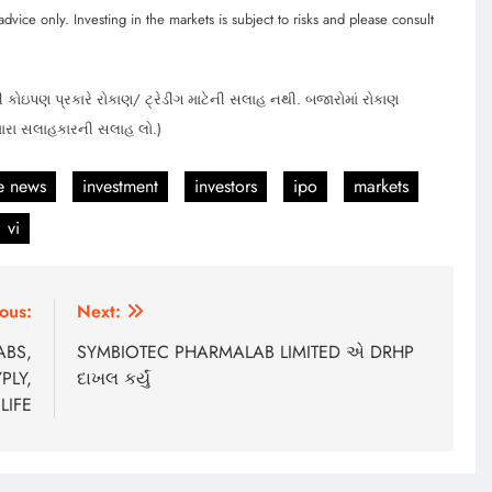
dvice only. Investing in the markets is subject to risks and please consult
 કોઇપણ પ્રકારે રોકાણ/ ટ્રેડીંગ માટેની સલાહ નથી. બજારોમાં રોકાણ
મારા સલાહકારની સલાહ લો.)
e news
investment
investors
ipo
markets
vi
ous:
Next:
ABS,
SYMBIOTEC PHARMALAB LIMITED એ DRHP
PLY,
દાખલ કર્યું
LIFE