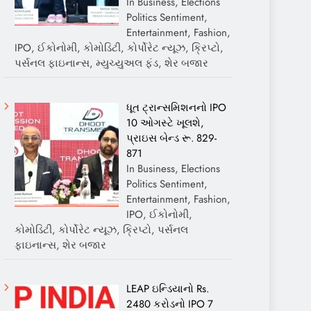
In Business, Elections
Politics Sentiment,
Entertainment, Fashion,
IPO, ઈકોનોમી, કોમોડિટી, કોર્પોરેટ ન્યૂઝ, ક્રિપ્ટો,
પર્સનલ ફાઇનાન્સ, મ્યુચ્યુઅલ ફંડ, શેર બજાર
ધૂત ટ્રાન્સમિશનનો IPO
10 ઓગસ્ટે ખૂલશે,
પ્રાઇસ બેન્ડ રૂ. 829-
871
In Business, Elections
Politics Sentiment,
Entertainment, Fashion,
IPO, ઈકોનોમી,
કોમોડિટી, કોર્પોરેટ ન્યૂઝ, ક્રિપ્ટો, પર્સનલ
ફાઇનાન્સ, શેર બજાર
LEAP ઇન્ડિયાનો Rs.
2480 કરોડનો IPO 7