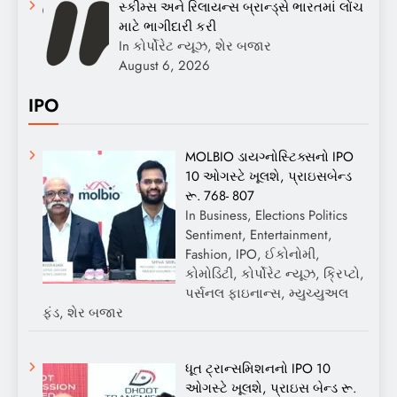
સ્કીમ્સ અને રિલાયન્સ બ્રાન્ડ્સે ભારતમાં લોંચ
માટે ભાગીદારી કરી
In કોર્પોરેટ ન્યૂઝ, શેર બજાર
August 6, 2026
IPO
MOLBIO ડાયગ્નોસ્ટિક્સનો IPO
10 ઓગસ્ટે ખૂલશે, પ્રાઇસબેન્ડ
રૂ. 768- 807
In Business, Elections Politics
Sentiment, Entertainment,
Fashion, IPO, ઈકોનોમી,
કોમોડિટી, કોર્પોરેટ ન્યૂઝ, ક્રિપ્ટો,
પર્સનલ ફાઇનાન્સ, મ્યુચ્યુઅલ
ફંડ, શેર બજાર
ધૂત ટ્રાન્સમિશનનો IPO 10
ઓગસ્ટે ખૂલશે, પ્રાઇસ બેન્ડ રૂ.