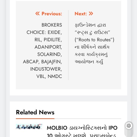
Post
Previous:
Next:
navigation
BROKERS
ફાઉન્ડેશન દ્વારા
CHOICE: EXIDE,
“રૂટ્સ ટુ રાઉટસ”
RIL, PIDILITE,
(“Roots to Routes”)
ADANIPORT,
ના શીર્ષકને સાર્થક
SOLARIND,
કરવા કાર્યક્રમનું
ABCAP, BAJAJFIN,
આયોજન કર્યું
INDUSTOWER,
VBL, NMDC
Related News
MOLBIO ડાયગ્નોસ્ટિક્સનો IPO
10 ઓગસ્ટે ખૂલશે, પ્રાઇસબેન્ડ