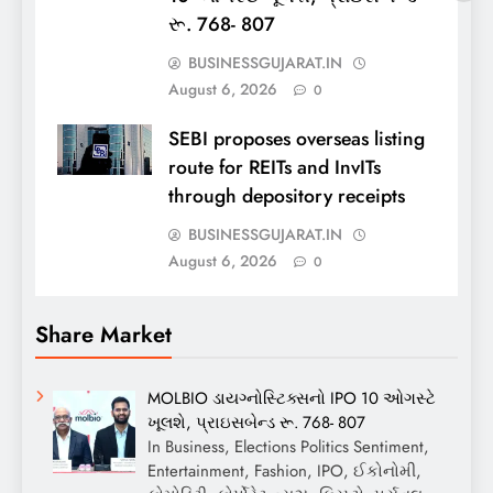
રૂ. 768- 807
BUSINESSGUJARAT.IN
August 6, 2026
0
SEBI proposes overseas listing
route for REITs and InvITs
through depository receipts
BUSINESSGUJARAT.IN
August 6, 2026
0
Share Market
MOLBIO ડાયગ્નોસ્ટિક્સનો IPO 10 ઓગસ્ટે
ખૂલશે, પ્રાઇસબેન્ડ રૂ. 768- 807
In Business, Elections Politics Sentiment,
Entertainment, Fashion, IPO, ઈકોનોમી,