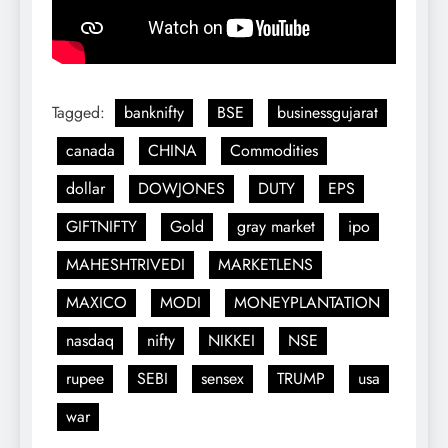
Tagged:
banknifty
BSE
businessgujarat
canada
CHINA
Commodities
dollar
DOWJONES
DUTY
EPS
GIFTNIFTY
Gold
gray market
ipo
MAHESHTRIVEDI
MARKETLENS
MAXICO
MODI
MONEYPLANTATION
nasdaq
nifty
NIKKEI
NSE
rupee
SEBI
sensex
TRUMP
usa
war