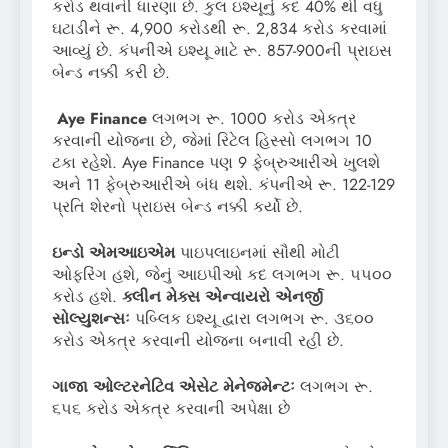
કરોડ થવાની ધારણા છે. કુલ ઇશ્યૂનું કદ 40% થી વધુ
ઘટાડીને રૂ. 4,900 કરોડથી રૂ. 2,834 કરોડ કરવામાં
આવ્યું છે. કંપનીએ ઇશ્યૂ માટે રૂ. 857-900ની પ્રાઇસ
બેન્ડ નક્કી કરી છે.
Aye Finance
લગભગ રૂ. 1000 કરોડ એકત્ર
કરવાની યોજના છે, જેમાં રિટેલ હિસ્સો લગભગ 10
ટકા રહેશે. Aye Finance પણ 9 ફેબ્રુઆરીએ ખુલશે
અને 11 ફેબ્રુઆરીએ બંધ થશે. કંપનીએ રૂ. 122-129
પ્રતિ શેરનો પ્રાઇસ બેન્ડ નક્કી કર્યો છે.
ઇન્ડો
એમઆઇએમ
પાઇપલાઇનમાં સૌથી મોટી
ઓફરિંગ હશે, જેનું આઇપીઓ કદ લગભગ રૂ. ૫૫૦૦
કરોડ હશે.
ક્લીન
મેક્સ
એન્વાયરો
એનર્જી
સોલ્યુશન્સ
પબ્લિક ઇશ્યૂ દ્વારા લગભગ રૂ. ૩૬૦૦
કરોડ એકત્ર કરવાની યોજના બનાવી રહી છે.
ગાજા
ઓલ્ટરનેટિવ
એસેટ
મેનેજમેન્ટઃ
લગભગ રૂ.
૬૫૬ કરોડ એકત્ર કરવાની અપેક્ષા છે