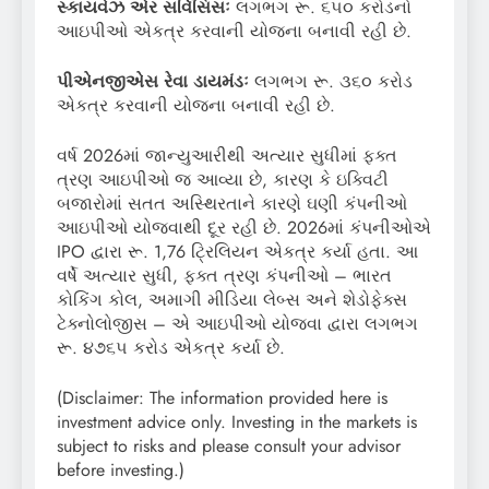
સ્કાયવેઝ
એર
સર્વિસિસ
લગભગ રૂ. ૬૫૦ કરોડનો
આઇપીઓ એકત્ર કરવાની યોજના બનાવી રહી છે.
પીએનજીએસ
રેવા
ડાયમંડ
લગભગ રૂ. ૩૬૦ કરોડ
એકત્ર કરવાની યોજના બનાવી રહી છે.
વર્ષ 2026માં જાન્યુઆરીથી અત્યાર સુધીમાં ફક્ત
ત્રણ આઇપીઓ જ આવ્યા છે, કારણ કે ઇક્વિટી
બજારોમાં સતત અસ્થિરતાને કારણે ઘણી કંપનીઓ
આઇપીઓ યોજવાથી દૂર રહી છે. 2026માં કંપનીઓએ
IPO દ્વારા રૂ. 1,76 ટ્રિલિયન એકત્ર કર્યા હતા. આ
વર્ષે અત્યાર સુધી, ફક્ત ત્રણ કંપનીઓ – ભારત
કોકિંગ કોલ, અમાગી મીડિયા લેબ્સ અને શેડોફેક્સ
ટેક્નોલોજીસ – એ આઇપીઓ યોજવા દ્વારા લગભગ
રૂ. ૪૭૬૫ કરોડ એકત્ર કર્યા છે.
(Disclaimer: The information provided here is
investment advice only. Investing in the markets is
subject to risks and please consult your advisor
before investing.)