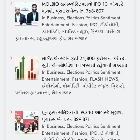
MOLBIO ડાયગ્નોસ્ટિક્સનો IPO 10 ઓગસ્ટે
ખૂલશે, પ્રાઇસબેન્ડ રૂ. 768- 807
In Business, Elections Politics Sentiment,
Entertainment, Fashion, IPO, ઈકોનોમી,
કોમોડિટી, કોર્પોરેટ ન્યૂઝ, ક્રિપ્ટો, પર્સનલ
ફાઇનાન્સ, મ્યુચ્યુઅલ ફંડ, શેર બજાર
માર્કેટ લેન્સઃ નિફ્ટી 24,800 ક્રોસ ન કરે ત્યાં
સુધી કોન્સોલિડેશન તબક્કામાં રહેવાની શક્યતા
In Business, Elections Politics Sentiment,
Entertainment, Fashion, FLASH NEWS,
ઈકોનોમી, કોમોડિટી, કોર્પોરેટ ન્યૂઝ, ક્રિપ્ટો,
પર્સનલ ફાઇનાન્સ, શેર બજાર
ધૂત ટ્રાન્સમિશનનો IPO 10 ઓગસ્ટે ખૂલશે,
પ્રાઇસ બેન્ડ રૂ. 829-871
In Business, Elections Politics Sentiment,
Entertainment, Fashion, IPO, ઈકોનોમી,