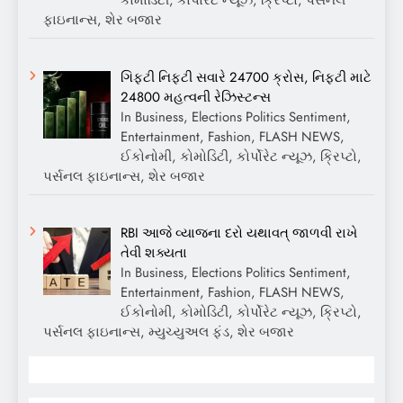
કોમોડિટી, કોર્પોરેટ ન્યૂઝ, ક્રિપ્ટો, પર્સનલ
ફાઇનાન્સ, શેર બજાર
ગિફ્ટી નિફ્ટી સવારે 24700 ક્રોસ, નિફ્ટી માટે
24800 મહત્વની રેઝિસ્ટન્સ
In Business, Elections Politics Sentiment,
Entertainment, Fashion, FLASH NEWS,
ઈકોનોમી, કોમોડિટી, કોર્પોરેટ ન્યૂઝ, ક્રિપ્ટો,
પર્સનલ ફાઇનાન્સ, શેર બજાર
RBI આજે વ્યાજના દરો યથાવત્ જાળવી રાખે
તેવી શક્યતા
In Business, Elections Politics Sentiment,
Entertainment, Fashion, FLASH NEWS,
ઈકોનોમી, કોમોડિટી, કોર્પોરેટ ન્યૂઝ, ક્રિપ્ટો,
પર્સનલ ફાઇનાન્સ, મ્યુચ્યુઅલ ફંડ, શેર બજાર