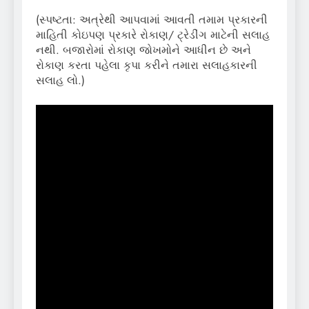
(સ્પષ્ટતા: અત્રેથી આપવામાં આવતી તમામ પ્રકારની
માહિતી કોઇપણ પ્રકારે રોકાણ/ ટ્રેડીંગ માટેની સલાહ
નથી. બજારોમાં રોકાણ જોખમોને આધીન છે અને
રોકાણ કરતા પહેલા કૃપા કરીને તમારા સલાહકારની
સલાહ લો.)