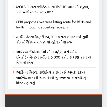
MOLBIO ડાયગ્નોસ્ટિક્સનો IPO 10 ઓગસ્ટે ખૂલશે,
પ્રાઇસબેન્ડ રૂ. 768- 807
SEBI proposes overseas listing route for REITs and
InvITs through depository receipts
માર્કેટ લેન્સઃ નિફ્ટી 24,800 ક્રોસ ન કરે ત્યાં સુધી
કોન્સોલિડેશન તબક્કામાં રહેવાની શક્યતા
ઓરેન્જ ઈકોનોમીમાં મોટી પહેલ;ગ્રેડિએન્ટ
ઈન્ફોટેનમેન્ટનું રૂપિયા 5,000 કરોડ રોકાણ કરવાનો
મેગા રોડમેપ
આદિત્ય બિરલા હાઉસિંગ ફાઇનાન્સે અમદાવાદના
ચાંદખેડામાં નવી શાખા સાથે ગુજરાતમાં કામગીરીનું
વિસ્તરણ કર્યું