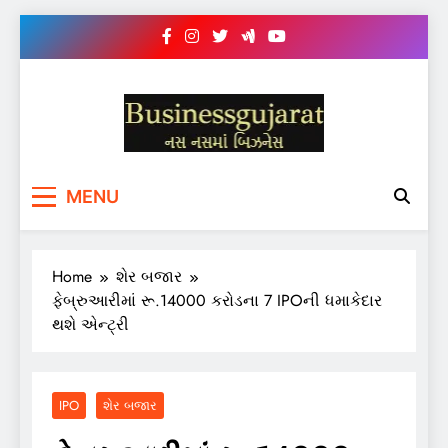
Skip
to
content
BUSINESS GUJARAT
નસ-નસ માં બિઝનેસ
MENU
Home
શેર બજાર
ફેબ્રુઆરીમાં રૂ.14000 કરોડના 7 IPOની ધમાકેદાર
થશે એન્ટ્રી
IPO
શેર બજાર