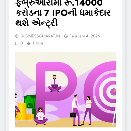
ફેબ્રુઆરીમાં રૂ.14000
કરોડના 7 IPOની ધમાકેદાર
થશે એન્ટ્રી
BUSINESSGUJARAT.IN
February 4, 2026
0
1 Mins