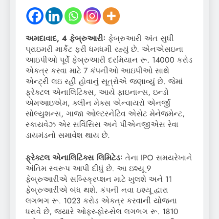
અમદાવાદ, 4 ફેબ્રુઆરીઃ
ફેબ્રુઆરી અંત સુધી
પ્રાઇમરી માર્કેટ ફરી ધમધમી રહ્યું છે. એનએસઇના
આઇપીઓ પૂર્વે ફેબ્રુઆરી દરમિયાન રૂ. 14000 કરોડ
એકત્ર કરવા માટે 7 કંપનીઓ આઇપીઓ સાથે
એન્ટ્રી લઇ રહી હોવાનું સૂત્રોએ જણાવ્યું છે. જેમાં
ફ્રેક્ટલ એનાલિટિક્સ, આયે ફાઇનાન્સ, ઇન્ડો
એમઆઇએમ, ક્લીન મેક્સ એન્વાયરો એનર્જી
સોલ્યુશન્સ, ગાજા ઓલ્ટરનેટિવ એસેટ મેનેજમેન્ટ,
સ્કાયવેઝ એર સર્વિસિસ અને પીએનજીએસ રેવા
ડાયમંડનો સમાવેશ થાય છે.
ફ્રેક્ટલ
એનાલિટિક્સ
લિમિટેડઃ
તેના IPO સમયરેખાને
અંતિમ સ્વરૂપ આપી દીધું છે. આ ઇશ્યૂ 9
ફેબ્રુઆરીએ સબ્સ્ક્રિપ્શન માટે ખુલશે અને 11
ફેબ્રુઆરીએ બંધ થશે. કંપની નવા ઇશ્યૂ દ્વારા
લગભગ રૂ. 1023 કરોડ એકત્ર કરવાની યોજના
ધરાવે છે, જ્યારે ઓફર-ફોર-સેલ લગભગ રૂ. 1810