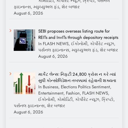
કોમોડિટી, કોર્પોરેટ ન્યૂઝ, ક્રિપ્ટો, પર્સનલ
ફાઇનાન્સ, મ્યુચ્યુઅલ ફંડ, શેર બજાર
August 6, 2026
SEBI proposes overseas listing route for
REITs and InvITs through depository receipts
In FLASH NEWS, ઈકોનોમી, કોર્પોરેટ ન્યૂઝ,
પર્સનલ ફાઇનાન્સ, મ્યુચ્યુઅલ ફંડ, શેર બજાર
August 6, 2026
માર્કેટ લેન્સઃ નિફ્ટી 24,800 ક્રોસ ન કરે ત્યાં
સુધી કોન્સોલિડેશન તબક્કામાં રહેવાની શક્યતા
In Business, Elections Politics Sentiment,
Entertainment, Fashion, FLASH NEWS,
ઈકોનોમી, કોમોડિટી, કોર્પોરેટ ન્યૂઝ, ક્રિપ્ટો,
પર્સનલ ફાઇનાન્સ, શેર બજાર
August 6, 2026