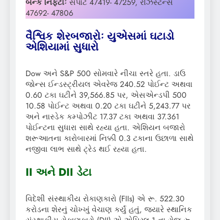
બેન્ક નિફ્ટીઃ
સપોર્ટ 47419- 47259, રેઝિસ્ટન્સ
47692- 47806
વૈશ્વિક શેરબજારોઃ યુએસમાં ઘટાડો
એશિયામાં સુધારો
Dow અને S&P 500 સોમવારે નીચા સ્તરે હતા. ડાઉ
જોન્સ ઈન્ડસ્ટ્રીયલ એવરેજ 240.52 પોઈન્ટ અથવા
0.60 ટકા ઘટીને 39,566.85 પર, એસએન્ડપી 500
10.58 પોઈન્ટ અથવા 0.20 ટકા ઘટીને 5,243.77 પર
અને નાસ્ડેક કમ્પોઝીટ 17.37 ટકા અથવા 37.361
પોઈન્ટના સુધારા સાથે રહ્યા હતા. એશિયન બજારો
શરૂઆતના કારોબારમાં નિક્કી 0.3 ટકાના ઉછાળા સાથે
નજીવા લાભ સાથે ટ્રેડ થઈ રહ્યા હતા.
II અને DII ડેટા
વિદેશી સંસ્થાકીય રોકાણકારો (FIIs) એ રૂ. 522.30
કરોડના શેરનું ચોખ્ખું વેચાણ કર્યું હતું, જ્યારે સ્થાનિક