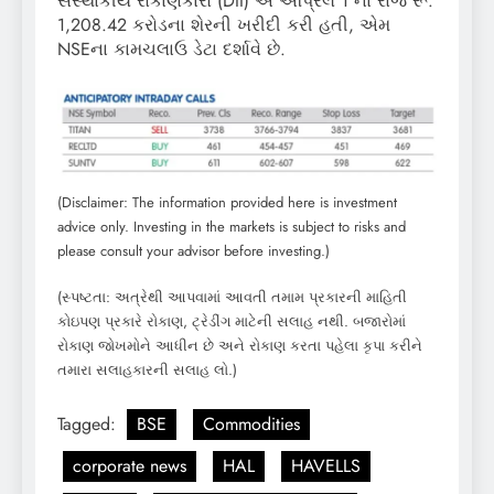
સંસ્થાકીય રોકાણકારો (DII) એ એપ્રિલ 1 ના રોજ રૂ.
1,208.42 કરોડના શેરની ખરીદી કરી હતી, એમ
NSEના કામચલાઉ ડેટા દર્શાવે છે.
(Disclaimer: The information provided here is investment
advice only. Investing in the markets is subject to risks and
please consult your advisor before investing.)
(સ્પષ્ટતા: અત્રેથી આપવામાં આવતી તમામ પ્રકારની માહિતી
કોઇપણ પ્રકારે રોકાણ, ટ્રેડીંગ માટેની સલાહ નથી. બજારોમાં
રોકાણ જોખમોને આધીન છે અને રોકાણ કરતા પહેલા કૃપા કરીને
તમારા સલાહકારની સલાહ લો.)
Tagged:
BSE
Commodities
corporate news
HAL
HAVELLS