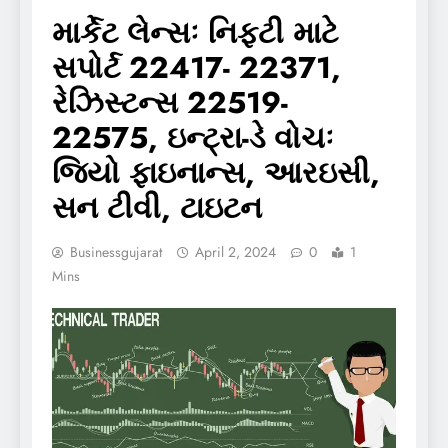
માર્કેટ લેન્સઃ નિફ્ટી માટે
સપોર્ટ 22417- 22371,
રેઝિસ્ટન્સ 22519-
22575, ઇન્ટ્રા-ડે વોચઃ
જિયો ફાઇનાન્સ, આરઇસી,
સન ટીવી, ટાઇટન
Businessgujarat
April 2, 2024
0
1
Mins