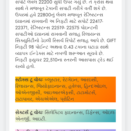
સપોર્ટ લેવલ 22200 સુધી ઉપર ગયું છે. તે ક્રોસ થવા
સાથે તે મજબૂત ટેકાની સપાટી તરીકે વર્તી શકે છે.
ઉપરમાં હવે 22800નું લેવલ મજબૂત રેઝિસ્ટન્સ
ધ્યાનમાં રાખવાની અ નિફ્ટી માટે સપોર્ટ 22417-
22371, રેઝિસ્ટન્સ 22519- 22575 પોઇન્ટની
સપાટીઓ ધ્યાનમાં રાખવાની સલાહ રિલાયન્સ
સિક્યુરિટીનો ડેઇલી રિસર્ચ રિપોર્ટ સલાહ આપે છે. GIFT
નિફ્ટી 98 પોઈન્ટ અથવા 0.43 ટકાના ઘટાડા સાથે
વ્યાપક ઈન્ડેક્સ માટે નબળી શરૂઆત સૂચવે છે.
નિફ્ટી ફ્યુચર 22,510ના સ્તરની આસપાસ ટ્રેડ થઈ
રહ્યો હતો.
સ્ટોક્સ ટૂ વોચઃ
બ્લૂસ્ટાર, રેટગેઇન, આરઇસી,
રિલાયન્સ, જિયોફાઇનાન્સ, હવેલ્સ, હિન્દઓઇલ,
ઓએનજીસી, આઇઆરએફસી, ટાટામોટર્સ,
ટાટાપાવર, એચએએલ, પ્રોટિન
સેક્ટર્સ ટૂ વોચઃ
સિલેક્ટિવ ફાઇનાન્સ, ડિફેન્સ, ઓઇલ-
એનર્જી, આઇટી.