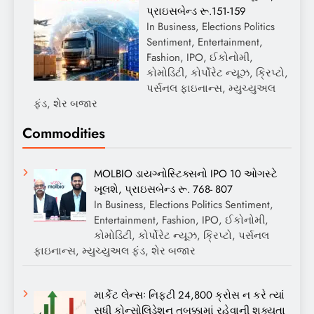
પ્રાઇસબેન્ડ રૂ.151-159
In Business, Elections Politics
Sentiment, Entertainment,
Fashion, IPO, ઈકોનોમી,
કોમોડિટી, કોર્પોરેટ ન્યૂઝ, ક્રિપ્ટો,
પર્સનલ ફાઇનાન્સ, મ્યુચ્યુઅલ
ફંડ, શેર બજાર
Commodities
MOLBIO ડાયગ્નોસ્ટિક્સનો IPO 10 ઓગસ્ટે
ખૂલશે, પ્રાઇસબેન્ડ રૂ. 768- 807
In Business, Elections Politics Sentiment,
Entertainment, Fashion, IPO, ઈકોનોમી,
કોમોડિટી, કોર્પોરેટ ન્યૂઝ, ક્રિપ્ટો, પર્સનલ
ફાઇનાન્સ, મ્યુચ્યુઅલ ફંડ, શેર બજાર
માર્કેટ લેન્સઃ નિફ્ટી 24,800 ક્રોસ ન કરે ત્યાં
સુધી કોન્સોલિડેશન તબક્કામાં રહેવાની શક્યતા