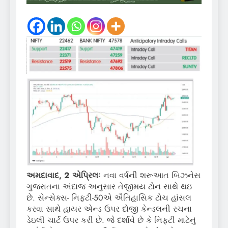
અમદાવાદ, 2 એપ્રિલઃ
નવા વર્ષની શરૂઆત બિઝનેસ
ગુજરાતના અંદાજ અનુસાર તેજીમય ટોન સાથે થઇ
છે. સેન્સેક્સ- નિફ્ટી-50એ ઐતિહાસિક ટોચ હાંસલ
કરવા સાથે હાયર એન્ડ ઉપર દોજી કેન્ડલની રચના
ડેઇલી ચાર્ટ ઉપર કરી છે. જે દર્શાવે છે કે નિફ્ટી માટેનું