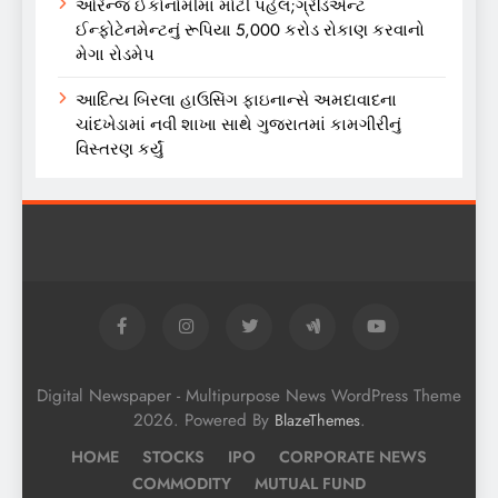
ઓરેન્જ ઈકોનોમીમાં મોટી પહેલ;ગ્રેડિએન્ટ
ઈન્ફોટેનમેન્ટનું રૂપિયા 5,000 કરોડ રોકાણ કરવાનો
મેગા રોડમેપ
આદિત્ય બિરલા હાઉસિંગ ફાઇનાન્સે અમદાવાદના
ચાંદખેડામાં નવી શાખા સાથે ગુજરાતમાં કામગીરીનું
વિસ્તરણ કર્યું
Digital Newspaper - Multipurpose News WordPress Theme
2026. Powered By
.
BlazeThemes
HOME
STOCKS
IPO
CORPORATE NEWS
COMMODITY
MUTUAL FUND