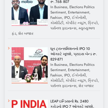
રૂ. 768- 807
In Business, Elections Politics
Sentiment, Entertainment,
Fashion, IPO, ઈકોનોમી,
કોમોડિટી, કોર્પોરેટ ન્યૂઝ, ક્રિપ્ટો,
પર્સનલ ફાઇનાન્સ, મ્યુચ્યુઅલ
ફંડ, શેર બજાર
ધૂત ટ્રાન્સમિશનનો IPO 10
ઓગસ્ટે ખૂલશે, પ્રાઇસ બેન્ડ રૂ.
829-871
In Business, Elections Politics
Sentiment, Entertainment,
Fashion, IPO, ઈકોનોમી,
કોમોડિટી, કોર્પોરેટ ન્યૂઝ, ક્રિપ્ટો,
પર્સનલ ફાઇનાન્સ, શેર બજાર
LEAP ઇન્ડિયાનો Rs. 2480
કરોડનો IPO 7 ઓગસ્ટે ખૂલશે,