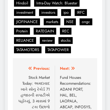
Hindoil
Intra-Day Watch: Bluestar
investment
investors
ipo
IRFC
JIOFINANCE
markets
NSE
ongc
Protein
RATEGAIN
REC
RELIANCE
review
stocks
TATAMOTORS
TATAPOWER
Post
Previous:
Next:
navigation
Stock Market
Fund Houses
Today: અમદાવાદ
Recommendations:
ખાતે સોનુ રેકોર્ડ 71
ADANI PORT,
હજારની સપાટીએ
HAL, BEL,
પહોંચ્યું, 3 માસમાં 9
LAOPALA,
ટકા ઉછાળો
ABCAP, INFOSYS,