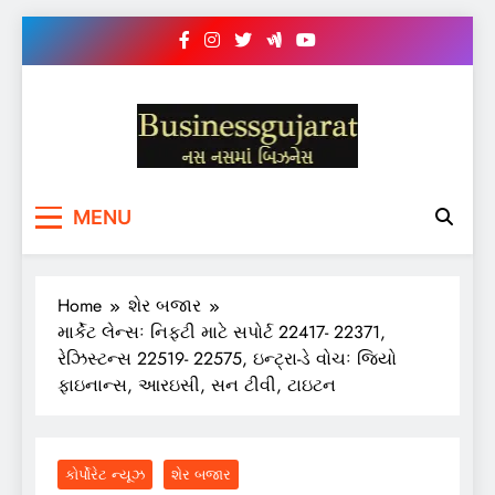
Skip
to
content
BUSINESS GUJARAT
નસ-નસ માં બિઝનેસ
MENU
Home
શેર બજાર
માર્કેટ લેન્સઃ નિફ્ટી માટે સપોર્ટ 22417- 22371,
રેઝિસ્ટન્સ 22519- 22575, ઇન્ટ્રા-ડે વોચઃ જિયો
ફાઇનાન્સ, આરઇસી, સન ટીવી, ટાઇટન
કોર્પોરેટ ન્યૂઝ
શેર બજાર