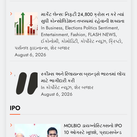
માર્કેટ લેન્સઃ નિફ્ટી 24,800 ક્રોસ ન કરે ત્યાં
સુધી કોન્સોલિડેશન તબક્કામાં રહેવાની શક્યતા
In Business, Elections Politics Sentiment,
Entertainment, Fashion, FLASH NEWS,
ઈકોનોમી, કોમોડિટી, કોર્પોરેટ ન્યૂઝ, ક્રિપ્ટો,
પર્સનલ ફાઇનાન્સ, શેર બજાર
August 6, 2026
સ્કીમ્સ અને રિલાયન્સ બ્રાન્ડ્સે ભારતમાં લોંચ
માટે ભાગીદારી કરી
In કોર્પોરેટ ન્યૂઝ, શેર બજાર
August 6, 2026
IPO
MOLBIO ડાયગ્નોસ્ટિક્સનો IPO
10 ઓગસ્ટે ખૂલશે, પ્રાઇસબેન્ડ