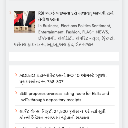
RBI આજે વ્યાજના દરો યથાવત્ જાળવી રાખે
તેવી શક્યતા
In Business, Elections Politics Sentiment,
Entertainment, Fashion, FLASH NEWS,
ઈકોનોમી, કોમોડિટી, કોર્પોરેટ ન્યૂઝ, ક્રિપ્ટો,
પર્સનલ ફાઇનાન્સ, મ્યુચ્યુઅલ ફંડ, શેર બજાર
MOLBIO ડાયગ્નોસ્ટિક્સનો IPO 10 ઓગસ્ટે ખૂલશે,
પ્રાઇસબેન્ડ રૂ. 768- 807
SEBI proposes overseas listing route for REITs and
InvITs through depository receipts
માર્કેટ લેન્સઃ નિફ્ટી 24,800 ક્રોસ ન કરે ત્યાં સુધી
કોન્સોલિડેશન તબક્કામાં રહેવાની શક્યતા