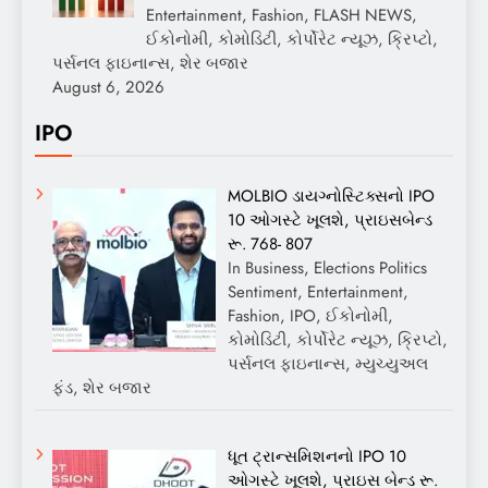
Entertainment, Fashion, FLASH NEWS,
ઈકોનોમી, કોમોડિટી, કોર્પોરેટ ન્યૂઝ, ક્રિપ્ટો,
પર્સનલ ફાઇનાન્સ, શેર બજાર
August 6, 2026
IPO
MOLBIO ડાયગ્નોસ્ટિક્સનો IPO
10 ઓગસ્ટે ખૂલશે, પ્રાઇસબેન્ડ
રૂ. 768- 807
In Business, Elections Politics
Sentiment, Entertainment,
Fashion, IPO, ઈકોનોમી,
કોમોડિટી, કોર્પોરેટ ન્યૂઝ, ક્રિપ્ટો,
પર્સનલ ફાઇનાન્સ, મ્યુચ્યુઅલ
ફંડ, શેર બજાર
ધૂત ટ્રાન્સમિશનનો IPO 10
ઓગસ્ટે ખૂલશે, પ્રાઇસ બેન્ડ રૂ.