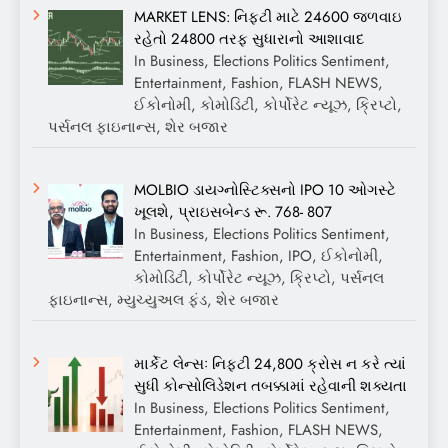
MARKET LENS: નિફ્ટી માટે 24600 જળવાઇ
રહેતો 24800 તરફ સુધારાનો આશાવાદ
In Business, Elections Politics Sentiment,
Entertainment, Fashion, FLASH NEWS,
ઈકોનોમી, કોમોડિટી, કોર્પોરેટ ન્યૂઝ, ક્રિપ્ટો,
પર્સનલ ફાઇનાન્સ, શેર બજાર
MOLBIO ડાયગ્નોસ્ટિક્સનો IPO 10 ઓગસ્ટે
ખૂલશે, પ્રાઇસબેન્ડ રૂ. 768- 807
In Business, Elections Politics Sentiment,
Entertainment, Fashion, IPO, ઈકોનોમી,
કોમોડિટી, કોર્પોરેટ ન્યૂઝ, ક્રિપ્ટો, પર્સનલ
ફાઇનાન્સ, મ્યુચ્યુઅલ ફંડ, શેર બજાર
માર્કેટ લેન્સઃ નિફ્ટી 24,800 ક્રોસ ન કરે ત્યાં
સુધી કોન્સોલિડેશન તબક્કામાં રહેવાની શક્યતા
In Business, Elections Politics Sentiment,
Entertainment, Fashion, FLASH NEWS,