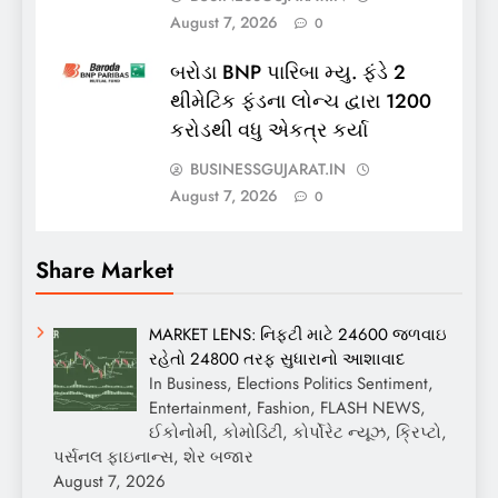
August 7, 2026
0
બરોડા BNP પારિબા મ્યુ. ફંડે 2
થીમેટિક ફંડના લોન્ચ દ્વારા 1200
કરોડથી વધુ એકત્ર કર્યા
BUSINESSGUJARAT.IN
August 7, 2026
0
Share Market
MARKET LENS: નિફ્ટી માટે 24600 જળવાઇ
રહેતો 24800 તરફ સુધારાનો આશાવાદ
In Business, Elections Politics Sentiment,
Entertainment, Fashion, FLASH NEWS,
ઈકોનોમી, કોમોડિટી, કોર્પોરેટ ન્યૂઝ, ક્રિપ્ટો,
પર્સનલ ફાઇનાન્સ, શેર બજાર
August 7, 2026