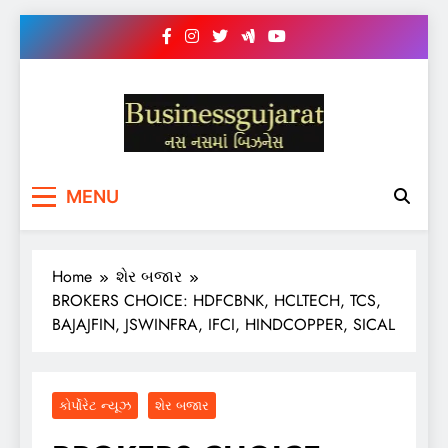
Skip
to
content
BUSINESS GUJARAT
નસ-નસ માં બિઝનેસ
MENU
Home
શેર બજાર
BROKERS CHOICE: HDFCBNK, HCLTECH, TCS,
BAJAJFIN, JSWINFRA, IFCI, HINDCOPPER, SICAL
કોર્પોરેટ ન્યૂઝ
શેર બજાર