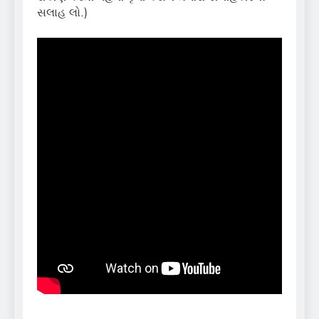
સલાહ લો.)