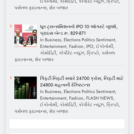
ઈકોનોમી, કોમોડિટી, કોર્પોરેટ ન્યૂઝ, ક્રિપ્ટો,
પર્સનલ ફાઇનાન્સ, શેર બજાર
ધૂત ટ્રાન્સમિશનનો IPO 10 ઓગસ્ટે ખૂલશે,
પ્રાઇસ બેન્ડ રૂ. 829-871
In Business, Elections Politics Sentiment,
Entertainment, Fashion, IPO, ઈકોનોમી,
કોમોડિટી, કોર્પોરેટ ન્યૂઝ, ક્રિપ્ટો, પર્સનલ
ફાઇનાન્સ, શેર બજાર
ગિફ્ટી નિફ્ટી સવારે 24700 ક્રોસ, નિફ્ટી માટે
24800 મહત્વની રેઝિસ્ટન્સ
In Business, Elections Politics Sentiment,
Entertainment, Fashion, FLASH NEWS,
ઈકોનોમી, કોમોડિટી, કોર્પોરેટ ન્યૂઝ, ક્રિપ્ટો,
પર્સનલ ફાઇનાન્સ, શેર બજાર