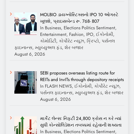
MOLBIO ડાયગ્નોસ્ટિક્સનો IPO 10 ઓગસ્ટે
ખૂલશે, પ્રાઇસબેન્ડ રૂ. 768- 807
In Business, Elections Politics Sentiment,
Entertainment, Fashion, IPO, ઈકોનોમી,
કોમોડિટી, કોર્પોરેટ ન્યૂઝ, ક્રિપ્ટો, પર્સનલ
ફાઇનાન્સ, મ્યુચ્યુઅલ ફંડ, શેર બજાર
August 6, 2026
SEBI proposes overseas listing route for
REITs and InvITs through depository receipts
In FLASH NEWS, ઈકોનોમી, કોર્પોરેટ ન્યૂઝ,
પર્સનલ ફાઇનાન્સ, મ્યુચ્યુઅલ ફંડ, શેર બજાર
August 6, 2026
માર્કેટ લેન્સઃ નિફ્ટી 24,800 ક્રોસ ન કરે ત્યાં
સુધી કોન્સોલિડેશન તબક્કામાં રહેવાની શક્યતા
In Business, Elections Politics Sentiment,