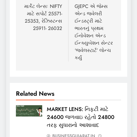
navigation
માર્કેટ લેન્સઃ NIFTY
GJEPC એ જેમ્સ
માટે સપોર્ટ 25571-
એન્ડ જ્વેલરી
25353, રેઝિસ્ટન્સ
ઈન્ડસ્ટ્રી માટે
25911- 26032
ભારતનું પ્રથમ
ઈનોવેશન એન્ડ
ઈન્ક્યુબેશન સેન્ટર
‘જ્વેલસ્ટાર્ટ’ લોન્ચ
કર્યું
Related News
MARKET LENS: નિફ્ટી માટે
24600 જળવાઇ રહેતો 24800
તરફ સુધારાનો આશાવાદ
BUSINESSGUJARAT.IN