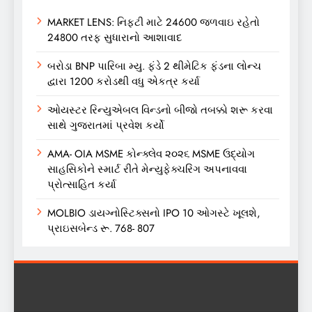
MARKET LENS: નિફ્ટી માટે 24600 જળવાઇ રહેતો
24800 તરફ સુધારાનો આશાવાદ
બરોડા BNP પારિબા મ્યુ. ફંડે 2 થીમેટિક ફંડના લોન્ચ
દ્વારા 1200 કરોડથી વધુ એકત્ર કર્યા
ઓયસ્ટર રિન્યુએબલ વિન્ડનો બીજો તબક્કો શરૂ કરવા
સાથે ગુજરાતમાં પ્રવેશ કર્યો
AMA- OIA MSME કોન્ક્લેવ ૨૦૨૬ MSME ઉદ્યોગ
સાહસિકોને સ્માર્ટ રીતે મેન્યુફેક્ચરિંગ અપનાવવા
પ્રોત્સાહિત કર્યા
MOLBIO ડાયગ્નોસ્ટિક્સનો IPO 10 ઓગસ્ટે ખૂલશે,
પ્રાઇસબેન્ડ રૂ. 768- 807