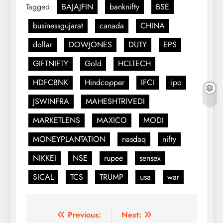
Tagged:
BAJAJFIN
banknifty
BSE
businessgujarat
canada
CHINA
dollar
DOWJONES
DUTY
EPS
GIFTNIFTY
Gold
HCLTECH
HDFCBNK
Hindcopper
IFCI
ipo
JSWINFRA
MAHESHTRIVEDI
MARKETLENS
MAXICO
MODI
MONEYPLANTATION
nasdaq
nifty
NIKKEI
NSE
rupee
sensex
SICAL
TCS
TRUMP
usa
war
Post
Previous:
Next: