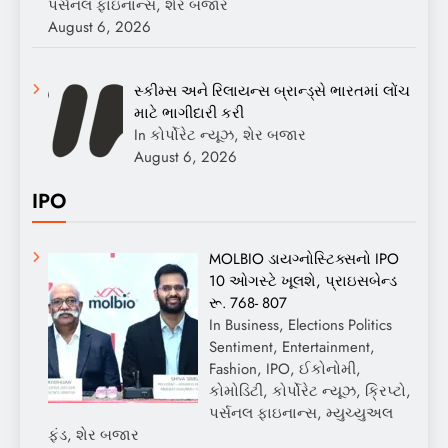
પર્સનલ ફાઇનાન્સ, શેર બજાર
August 6, 2026
સ્કીમ્સ અને રિલાયન્સ બ્રાન્ડ્સે ભારતમાં લોંચ
માટે ભાગીદારી કરી
In કોર્પોરેટ ન્યૂઝ, શેર બજાર
August 6, 2026
IPO
MOLBIO ડાયગ્નોસ્ટિક્સનો IPO
10 ઓગસ્ટે ખૂલશે, પ્રાઇસબેન્ડ
રૂ. 768- 807
In Business, Elections Politics
Sentiment, Entertainment,
Fashion, IPO, ઈકોનોમી,
કોમોડિટી, કોર્પોરેટ ન્યૂઝ, ક્રિપ્ટો,
પર્સનલ ફાઇનાન્સ, મ્યુચ્યુઅલ
ફંડ, શેર બજાર