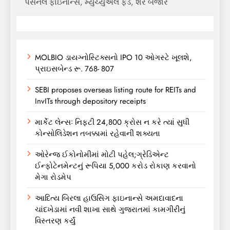
પર્સનલ ફાઇનાન્સ, મ્યુચ્યુઅલ ફંડ, શેર બજાર
MOLBIO ડાયગ્નોસ્ટિક્સનો IPO 10 ઓગસ્ટે ખૂલશે,
પ્રાઇસબેન્ડ રૂ. 768- 807
SEBI proposes overseas listing route for REITs and
InvITs through depository receipts
માર્કેટ લેન્સઃ નિફ્ટી 24,800 ક્રોસ ન કરે ત્યાં સુધી
કોન્સોલિડેશન તબક્કામાં રહેવાની શક્યતા
ઓરેન્જ ઈકોનોમીમાં મોટી પહેલ;ગ્રેડિએન્ટ
ઈન્ફોટેનમેન્ટનું રૂપિયા 5,000 કરોડ રોકાણ કરવાનો
મેગા રોડમેપ
આદિત્ય બિરલા હાઉસિંગ ફાઇનાન્સે અમદાવાદના
ચાંદખેડામાં નવી શાખા સાથે ગુજરાતમાં કામગીરીનું
વિસ્તરણ કર્યું