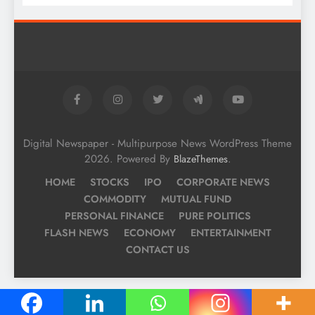
Digital Newspaper - Multipurpose News WordPress Theme
2026. Powered By
.
BlazeThemes
HOME
STOCKS
IPO
CORPORATE NEWS
COMMODITY
MUTUAL FUND
PERSONAL FINANCE
PURE POLITICS
FLASH NEWS
ECONOMY
ENTERTAINMENT
CONTACT US