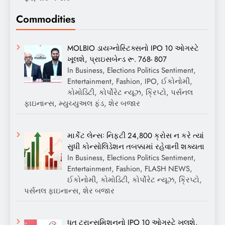
Commodities
MOLBIO ડાયગ્નોસ્ટિક્સનો IPO 10 ઓગસ્ટે
ખૂલશે, પ્રાઇસબેન્ડ રૂ. 768- 807
In Business, Elections Politics Sentiment,
Entertainment, Fashion, IPO, ઈકોનોમી,
કોમોડિટી, કોર્પોરેટ ન્યૂઝ, ક્રિપ્ટો, પર્સનલ
ફાઇનાન્સ, મ્યુચ્યુઅલ ફંડ, શેર બજાર
માર્કેટ લેન્સઃ નિફ્ટી 24,800 ક્રોસ ન કરે ત્યાં
સુધી કોન્સોલિડેશન તબક્કામાં રહેવાની શક્યતા
In Business, Elections Politics Sentiment,
Entertainment, Fashion, FLASH NEWS,
ઈકોનોમી, કોમોડિટી, કોર્પોરેટ ન્યૂઝ, ક્રિપ્ટો,
પર્સનલ ફાઇનાન્સ, શેર બજાર
ધૂત ટ્રાન્સમિશનનો IPO 10 ઓગસ્ટે ખૂલશે,