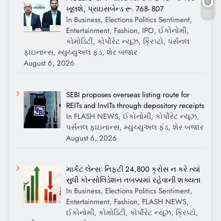
ખૂલશે, પ્રાઇસબેન્ડ રૂ. 768- 807
In Business, Elections Politics Sentiment,
Entertainment, Fashion, IPO, ઈકોનોમી,
કોમોડિટી, કોર્પોરેટ ન્યૂઝ, ક્રિપ્ટો, પર્સનલ
ફાઇનાન્સ, મ્યુચ્યુઅલ ફંડ, શેર બજાર
August 6, 2026
SEBI proposes overseas listing route for
REITs and InvITs through depository receipts
In FLASH NEWS, ઈકોનોમી, કોર્પોરેટ ન્યૂઝ,
પર્સનલ ફાઇનાન્સ, મ્યુચ્યુઅલ ફંડ, શેર બજાર
August 6, 2026
માર્કેટ લેન્સઃ નિફ્ટી 24,800 ક્રોસ ન કરે ત્યાં
સુધી કોન્સોલિડેશન તબક્કામાં રહેવાની શક્યતા
In Business, Elections Politics Sentiment,
Entertainment, Fashion, FLASH NEWS,
ઈકોનોમી, કોમોડિટી, કોર્પોરેટ ન્યૂઝ, ક્રિપ્ટો,