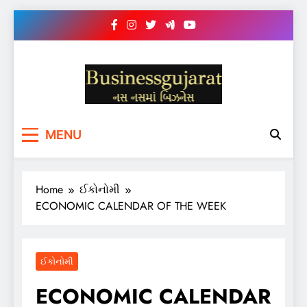
Skip
to
content
BUSINESS GUJARAT
નસ-નસ માં બિઝનેસ
MENU
Home
ઈકોનોમી
ECONOMIC CALENDAR OF THE WEEK
ઈકોનોમી
ECONOMIC CALENDAR