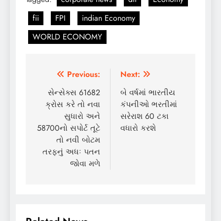
fii
FPI
indian Economy
WORLD ECONOMY
Post
Previous:
Next:
navigation
સેન્સેક્સ 61682
બે વર્ષમાં ભારતીય
ક્રોસ કરે તો નવા
કંપનીઓ ભરતીમાં
સુધારો અને
સરેરાશ 60 ટકા
58700નો સપોર્ટ તૂટે
વધારો કરશે
તો નવી બોટમ
તરફનું અધઃ પતન
જોવા મળે