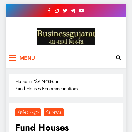
Skip
to
content
BUSINESS GUJARAT
નસ-નસ માં બિઝનેસ
MENU
Home
શેર બજાર
Fund Houses Recommendations
કોર્પોરેટ ન્યૂઝ
શેર બજાર
Fund Houses