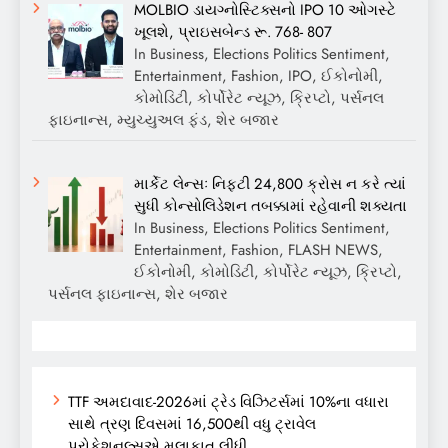
MOLBIO ડાયગ્નોસ્ટિક્સનો IPO 10 ઓગસ્ટે
ખૂલશે, પ્રાઇસબેન્ડ રૂ. 768- 807
In Business, Elections Politics Sentiment,
Entertainment, Fashion, IPO, ઈકોનોમી,
કોમોડિટી, કોર્પોરેટ ન્યૂઝ, ક્રિપ્ટો, પર્સનલ
ફાઇનાન્સ, મ્યુચ્યુઅલ ફંડ, શેર બજાર
માર્કેટ લેન્સઃ નિફ્ટી 24,800 ક્રોસ ન કરે ત્યાં
સુધી કોન્સોલિડેશન તબક્કામાં રહેવાની શક્યતા
In Business, Elections Politics Sentiment,
Entertainment, Fashion, FLASH NEWS,
ઈકોનોમી, કોમોડિટી, કોર્પોરેટ ન્યૂઝ, ક્રિપ્ટો,
પર્સનલ ફાઇનાન્સ, શેર બજાર
TTF અમદાવાદ-2026માં ટ્રેડ વિઝિટર્સમાં 10%ના વધારા
સાથે ત્રણ દિવસમાં 16,500થી વધુ ટ્રાવેલ
પ્રોફેશનલ્સએ મુલાકાત લીધી