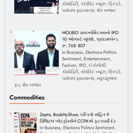
કોમોડિટી, કોર્પોરેટ ન્યૂઝ, ક્રિપ્ટો,
પર્સનલ ફાઇનાન્સ, શેર બજાર
MOLBIO ડાયગ્નોસ્ટિક્સનો IPO
10 ઓગસ્ટે ખૂલશે, પ્રાઇસબેન્ડ
રૂ. 768- 807
In Business, Elections Politics
Sentiment, Entertainment,
Fashion, IPO, ઈકોનોમી,
કોમોડિટી, કોર્પોરેટ ન્યૂઝ, ક્રિપ્ટો,
પર્સનલ ફાઇનાન્સ, મ્યુચ્યુઅલ
ફંડ, શેર બજાર
Commodities
Zepto, BookMyShow, ઇન્ડિગો સહિત 9
ડિજિટલ પ્લેટફોર્મ્સને CCPAએ ફટકાર્યો દંડ
In Business, Elections Politics Sentiment,