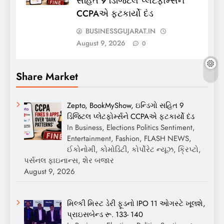
સહિત 9 ડિજિટલ પ્લેટફોર્મ્સને
CCPAએ ફટકાર્યો દંડ
BUSINESSGUJARAT.IN
August 9, 2026
0
Share Market
Zepto, BookMyShow, ઇન્ડિગો સહિત 9
ડિજિટલ પ્લેટફોર્મ્સને CCPAએ ફટકાર્યો દંડ
In Business, Elections Politics Sentiment,
Entertainment, Fashion, FLASH NEWS,
ઈકોનોમી, કોમોડિટી, કોર્પોરેટ ન્યૂઝ, ક્રિપ્ટો,
પર્સનલ ફાઇનાન્સ, શેર બજાર
August 9, 2026
મિલ્કી મિસ્ટ ડેરી ફૂડનો IPO 11 ઓગસ્ટે ખૂલશે,
પ્રાઇસબેન્ડ રૂ. 133- 140