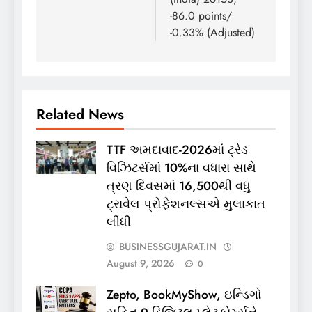
-86.0 points/
-0.33% (Adjusted)
Related News
TTF અમદાવાદ-2026માં ટ્રેડ
વિઝિટર્સમાં 10%ના વધારા સાથે
ત્રણ દિવસમાં 16,500થી વધુ
ટ્રાવેલ પ્રોફેશનલ્સએ મુલાકાત
લીધી
BUSINESSGUJARAT.IN
August 9, 2026
0
Zepto, BookMyShow, ઇન્ડિગો