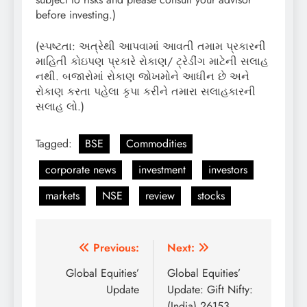
before investing.)
(સ્પષ્ટતા: અત્રેથી આપવામાં આવતી તમામ પ્રકારની
માહિતી કોઇપણ પ્રકારે રોકાણ/ ટ્રેડીંગ માટેની સલાહ
નથી. બજારોમાં રોકાણ જોખમોને આધીન છે અને
રોકાણ કરતા પહેલા કૃપા કરીને તમારા સલાહકારની
સલાહ લો.)
Tagged:
BSE
Commodities
corporate news
investment
investors
markets
NSE
review
stocks
Post
Previous:
Next:
navigation
Global Equities’
Global Equities’
Update
Update: Gift Nifty:
(India) 26153,