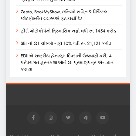
Zepto, BookMyShow, ઇન્ડિગો સહિત 9 ડિજિટલ
પ્લેટફોર્મ્સને CCPAએ ફટકાર્યો દંડ
હીરો મોટોકોર્પનો ત્રિમાસિક નફો વધી રૂ. 1454 કરોડ
SBI નો Q1 ચોખ્ખો નફો 10% વધી રૂ. 21,121 કરોડ
EDIIએ રાષ્ટ્રીય હેન્ડલૂમ દિવસની ઉજવણી કરી, 4
પરંપરાગત હસ્તકલાઓને GI પ્રમાણપત્ર એનાયત
કરાયા