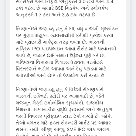
સેન્સેક્સ અને નિફ્ટી અનુક્રમે 3.5 ટકા અને 4.4
ટકા વધ્યા છે જ્યારે BSE મિડકેપ અને સ્મોલકેપ
અનુક્રમે 1.7 ટકા અને 3.6 ટકા ઘટ્યા છે.
નિષ્ણાતોએ જણાવ્યું હતું કે FII, વધુ વાજબી મૂલ્યાંકન
પર ગુણવત્તાયુક્ત વ્યવસાયોમાં ફરીથી પ્રવેશ કરવા
માટે પ્રાઇમરી માર્કેટ્સ તરફ વળ્યા છે. ભારતની
સક્રિય IPO પાઇપલાઇન આવા રીસેટ માટે પરવાનગી
આપે છે, જ્યારે QIP સમાન ઉદ્દેશ્ય પૂર્ણ કરે છે.
ભવિષ્યના વિકાસમાં વિશ્વાસ ધરાવતા પ્રમોટર્સ
વિસ્તરણને ભંડોળ આપવા અને દેવું ઘટાડવા માટે
આઇપીઓ અને QIP નો ઉપયોગ કરી રહ્યા છે.
નિષ્ણાતોએ જણાવ્યું હતું કે વિદેશી રોકાણકારો
ભારતની ઇક્વિટી સ્ટોરી પર આશાવાદી છે, જેને
મજબૂત મેક્રો ઇકોનોમિક સૂચકાંકો, રાજકીય
સ્થિરતા, માળખાકીય વૃદ્ધિ ડ્રાઇવરો અને અનુકૂળ
વસ્તી વિષયક પ્રોફાઇલ દ્વારા ટેકો મળ્યો છે. જોકે,
તેઓ વળતર માટે ફક્ત સેકન્ડરી માર્કેટ પર આધાર
રાખતા નથી. બીજી બાજુ, SME IPO એક અલગ