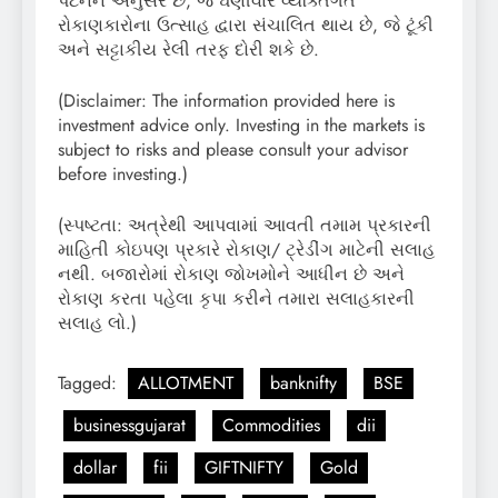
પેટર્નને અનુસરે છે, જે ઘણીવાર વ્યક્તિગત
રોકાણકારોના ઉત્સાહ દ્વારા સંચાલિત થાય છે, જે ટૂંકી
અને સટ્ટાકીય રેલી તરફ દોરી શકે છે.
(Disclaimer: The information provided here is
investment advice only. Investing in the markets is
subject to risks and please consult your advisor
before investing.)
(સ્પષ્ટતા: અત્રેથી આપવામાં આવતી તમામ પ્રકારની
માહિતી કોઇપણ પ્રકારે રોકાણ/ ટ્રેડીંગ માટેની સલાહ
નથી. બજારોમાં રોકાણ જોખમોને આધીન છે અને
રોકાણ કરતા પહેલા કૃપા કરીને તમારા સલાહકારની
સલાહ લો.)
Tagged:
ALLOTMENT
banknifty
BSE
businessgujarat
Commodities
dii
dollar
fii
GIFTNIFTY
Gold