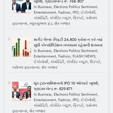
ખૂલશે, પ્રાઇસબેન્ડ રૂ. 768- 807
In Business, Elections Politics Sentiment,
Entertainment, Fashion, IPO, ઈકોનોમી,
કોમોડિટી, કોર્પોરેટ ન્યૂઝ, ક્રિપ્ટો, પર્સનલ
ફાઇનાન્સ, મ્યુચ્યુઅલ ફંડ, શેર બજાર
માર્કેટ લેન્સઃ નિફ્ટી 24,800 ક્રોસ ન કરે ત્યાં
સુધી કોન્સોલિડેશન તબક્કામાં રહેવાની શક્યતા
In Business, Elections Politics Sentiment,
Entertainment, Fashion, FLASH NEWS,
ઈકોનોમી, કોમોડિટી, કોર્પોરેટ ન્યૂઝ, ક્રિપ્ટો,
પર્સનલ ફાઇનાન્સ, શેર બજાર
ધૂત ટ્રાન્સમિશનનો IPO 10 ઓગસ્ટે ખૂલશે,
પ્રાઇસ બેન્ડ રૂ. 829-871
In Business, Elections Politics Sentiment,
Entertainment, Fashion, IPO, ઈકોનોમી,
કોમોડિટી, કોર્પોરેટ ન્યૂઝ, ક્રિપ્ટો, પર્સનલ
ફાઇનાન્સ, શેર બજાર