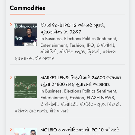
Commodities
શિપરોકેટનો IPO 12 ઓગસ્ટે ખૂલશે,
પ્રાઇસબેન્ડ રૂ. 92-97
In Business, Elections Politics Sentiment,
Entertainment, Fashion, IPO, ઈકોનોમી,
કોમોડિટી, કોર્પોરેટ ન્યૂઝ, ક્રિપ્ટો, પર્સનલ
ફાઇનાન્સ, શેર બજાર
MARKET LENS: નિફ્ટી માટે 24600 જળવાઇ
રહેતો 24800 તરફ સુધારાનો આશાવાદ
In Business, Elections Politics Sentiment,
Entertainment, Fashion, FLASH NEWS,
ઈકોનોમી, કોમોડિટી, કોર્પોરેટ ન્યૂઝ, ક્રિપ્ટો,
પર્સનલ ફાઇનાન્સ, શેર બજાર
MOLBIO ડાયગ્નોસ્ટિક્સનો IPO 10 ઓગસ્ટે