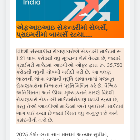
એફઆઇઆઇ સેકન્ડરીમાં સેલર્સ,
પ્રાઇમરીમાં બાયર્સ રહ્યા….
વિદેશી સંસ્થાકીય રોકાણકારોએ સેકન્ડરી માર્કેટમાં રૂ.
1.21 લાખ કરોડથી વધુ મૂલ્યના શેર્સ વેચ્યા છે, જ્યારે
પ્રાઈમરી માર્કેટમાં આઇપીઓ ઓફર દ્વારા રૂ. 35,750
કરોડથી વધુની ચોખ્ખી ખરીદી કરી છે. આ વલણ
ભારતની લાંબા ગાળાની વૃદ્ધિ સંભાવનામાં મજબૂત
રોકાણકારોના વિશ્વાસને પ્રતિબિંબિત કરે છે. વૈશ્વિક
અનિશ્ચિતતા અને ઊંચા મૂલ્યાંકનને કારણે વિદેશી
રોકાણકારો સેકન્ડરી માર્કેટમાંરોકાણ ઘટાડી રહ્યા છે,
પરંતુ તેઓ આઇપીઓ માર્કેટમાં અને પ્રાઈમરી માર્કેટમાં
ભાગ લઈ રહ્યા છે જ્યાં કિંમત વધુ અનુકૂળ છે અને
પસંદગીની તકો છે.
2025 કેલેન્ડરના સાત માસમાં અત્યાર સુધીમાં,