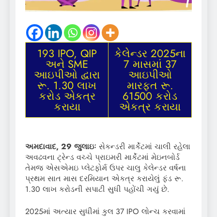
193 IPO, QIP
કેલેન્ડર 2025ના
અને SME
7 માસમાં 37
આઇપીઓ દ્વારા
આઇપીઓ
રૂ. 1.30 લાખ
મારફત રૂ.
કરોડ એકત્ર
61500 કરોડ
કરાયા
એકત્ર કરાયા
અમદાવાદ, 29 જુલાઇઃ
સેકન્ડરી માર્કેટમાં ચાલી રહેલા
અવઢવના ટ્રેન્ડ વચ્ચે પ્રાઇમરી માર્કેટમાં મેઇનબોર્ડ
તેમજ એસએમઇ પ્લેટફોર્મ ઉપર ચાલુ કેલેન્ડર વર્ષના
પ્રથમ સાત માસ દરમિયાન એકત્ર કરાયેલું ફંડ રૂ.
1.30 લાખ કરોડની સપાટી સુધી પહોંચી ગયું છે.
2025માં અત્યાર સુધીમાં કુલ 37 IPO લોન્ચ કરવામાં