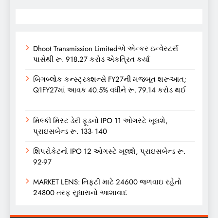
Dhoot Transmission Limitedએ એન્કર ઇન્વેસ્ટર્સ
પાસેથી રૂ. 918.27 કરોડ એકત્રિત કર્યા
બિગબ્લોક કન્સ્ટ્રક્શન્સે FY27ની મજબૂત શરૂઆત;
Q1FY27માં આવક 40.5% વધીને રૂ. 79.14 કરોડ થઈ
મિલ્કી મિસ્ટ ડેરી ફૂડનો IPO 11 ઓગસ્ટે ખૂલશે,
પ્રાઇસબેન્ડ રૂ. 133- 140
શિપરોકેટનો IPO 12 ઓગસ્ટે ખૂલશે, પ્રાઇસબેન્ડ રૂ.
92-97
MARKET LENS: નિફ્ટી માટે 24600 જળવાઇ રહેતો
24800 તરફ સુધારાનો આશાવાદ