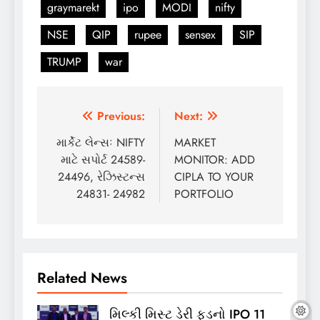
graymarekt
ipo
MODI
nifty
NSE
QIP
rupee
sensex
SIP
TRUMP
war
Post
Previous:
Next:
navigation
માર્કેટ લેન્સઃ NIFTY
MARKET
માટે સપોર્ટ 24589-
MONITOR: ADD
24496, રેઝિસ્ટન્સ
CIPLA TO YOUR
24831- 24982
PORTFOLIO
Related News
મિલ્કી મિસ્ટ ડેરી ફૂડનો IPO 11