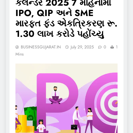
કેલેન્ડર 2025 7 મહિનામાં
IPO, QIP અને SME
મારફત ફંડ એકત્રિકરણ રૂ.
1.30 લાખ કરોડે પહોંચ્યુ
BUSINESSGUJARAT.IN
July 29, 2025
0
1
Mins