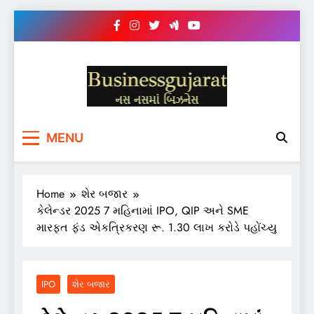
Skip
to
content
BUSINESS GUJARAT
નસ-નસ માં બિઝનેસ
MENU
Home
શેર બજાર
કેલેન્ડર 2025 7 મહિનામાં IPO, QIP અને SME
મારફત ફંડ એકત્રિકરણ રૂ. 1.30 લાખ કરોડે પહોંચ્યુ
IPO
શેર બજાર