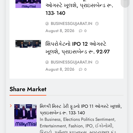
ઓગસ્ટે ખૂલશે, પ્રાઇસબેન્ડ રૂ.
133- 140
BUSINESSGUJARAT.IN
August 8, 2026
0
શિપરોકેટનો IPO 12 ઓગસ્ટે
ખૂલશે, પ્રાઇસબેન્ડ રૂ. 92-97
BUSINESSGUJARAT.IN
August 8, 2026
0
Share Market
મિલ્કી મિસ્ટ ડેરી ફૂડનો IPO 11 ઓગસ્ટે ખૂલશે,
પ્રાઇસબેન્ડ રૂ. 133- 140
In Business, Elections Politics Sentiment,
Entertainment, Fashion, IPO, ઈકોનોમી,
ક્રિપ્ટો, પર્સનલ ફાઇનાન્સ, મ્યુચ્યુઅલ ફંડ,