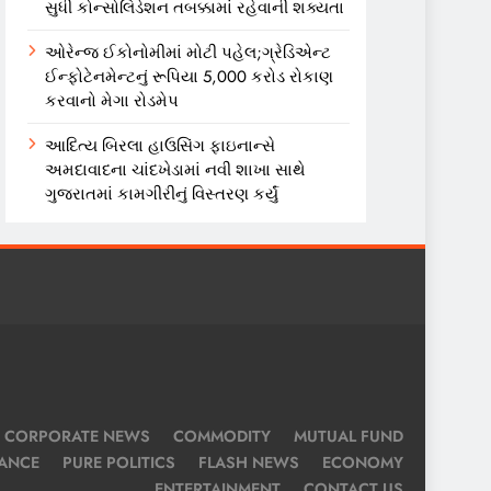
સુધી કોન્સોલિડેશન તબક્કામાં રહેવાની શક્યતા
ઓરેન્જ ઈકોનોમીમાં મોટી પહેલ;ગ્રેડિએન્ટ
ઈન્ફોટેનમેન્ટનું રૂપિયા 5,000 કરોડ રોકાણ
કરવાનો મેગા રોડમેપ
આદિત્ય બિરલા હાઉસિંગ ફાઇનાન્સે
અમદાવાદના ચાંદખેડામાં નવી શાખા સાથે
ગુજરાતમાં કામગીરીનું વિસ્તરણ કર્યું
CORPORATE NEWS
COMMODITY
MUTUAL FUND
NANCE
PURE POLITICS
FLASH NEWS
ECONOMY
ENTERTAINMENT
CONTACT US