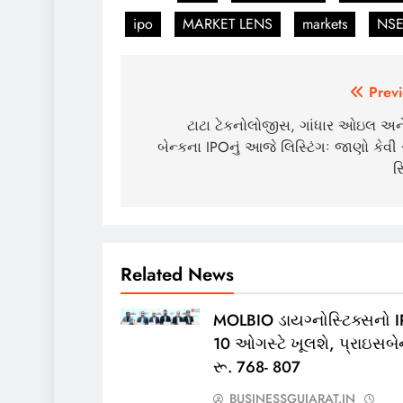
ipo
MARKET LENS
markets
NS
Post
Previ
navigation
ટાટા ટેકનોલોજીસ, ગાંધાર ઓઇલ અને
બેન્કના IPOનું આજે લિસ્ટિંગઃ જાણો કેવી 
સ
Related News
MOLBIO ડાયગ્નોસ્ટિક્સનો 
10 ઓગસ્ટે ખૂલશે, પ્રાઇસબેન
રૂ. 768- 807
BUSINESSGUJARAT.IN