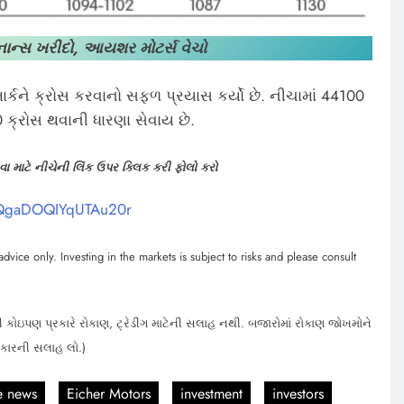
 ફાઇનાન્સ ખરીદો, આયશર મોટર્સ વેચો
ાર્કને ક્રોસ કરવાનો સફળ પ્રયાસ કર્યો છે. નીચામાં 44100
 ક્રોસ થવાની ધારણા સેવાય છે.
 માટે નીચેની લિંક ઉપર ક્લિક કરી ફોલો કરો
vQgaDOQIYqUTAu20r
dvice only. Investing in the markets is subject to risks and please consult
 કોઇપણ પ્રકારે રોકાણ, ટ્રેડીંગ માટેની સલાહ નથી. બજારોમાં રોકાણ જોખમોને
હકારની સલાહ લો.)
e news
Eicher Motors
investment
investors