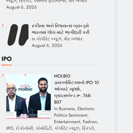
ન્યૂઝ, ક્રિપ્ટો, પર્સનલ ફાઇનાન્સ, શેર બજાર
August 6, 2026
સ્કીમ્સ અને રિલાયન્સ બ્રાન્ડ્સે
ભારતમાં લોંચ માટે ભાગીદારી કરી
In કોર્પોરેટ ન્યૂઝ, શેર બજાર
August 6, 2026
IPO
MOLBIO
ડાયગ્નોસ્ટિક્સનો IPO 10
ઓગસ્ટે ખૂલશે,
પ્રાઇસબેન્ડ રૂ. 768-
807
In Business, Elections
Politics Sentiment,
Entertainment, Fashion,
IPO, ઈકોનોમી, કોમોડિટી, કોર્પોરેટ ન્યૂઝ, ક્રિપ્ટો,