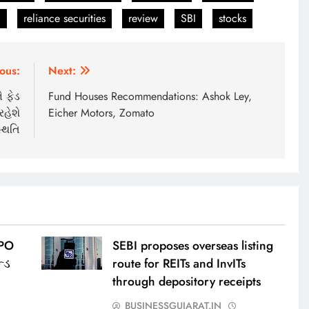
E
reliance securities
review
SBI
stocks
ous:
Next:
 ફેડ
Fund Houses Recommendations: Ashok Ley,
રહેશે
Eicher Motors, Zomato
્થિતિ
IPO
SEBI proposes overseas listing
્ડ
route for REITs and InvITs
through depository receipts
BUSINESSGUJARAT.IN