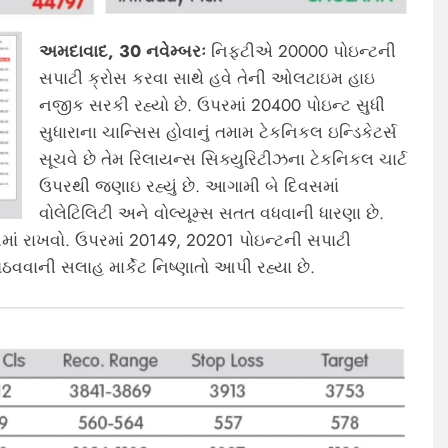
અમદાવાદ, 30 નવેમ્બરઃ
નિફ્ટીએ 20000 પોઇન્ટની
સપાટી ક્રોસ કરવા સાથે હવે તેની ઓલટાઇમ હાઇ
નજીક સરકી રહ્યો છે. ઉપરમાં 20400 પોઇન્ટ સુધી
સુધારાના ચાન્સિસ હોવાનું તમામ ટેકનિકલ ઇન્ડિકેટર્સ
સૂચવે છે તેમ રિલાયન્સ સિક્યુરિટીઝના ટેકનિકલ ચાર્ટ
ઉપરથી જણાઇ રહ્યું છે. આગામી બે દિવસમાં
વોલેટિલિટી અને વોલ્યૂમ્સ સતત વધવાની ધારણા છે.
નમાં રાખવો. ઉપરમાં 20149, 20201 પોઇન્ટની સપાટી
ી ગોઠવવાની સલાહ માર્કેટ નિષ્ણાતો આપી રહ્યા છે.