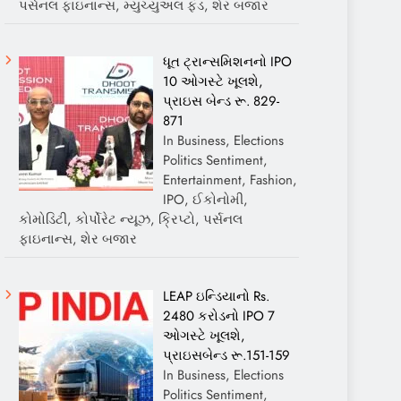
પર્સનલ ફાઇનાન્સ, મ્યુચ્યુઅલ ફંડ, શેર બજાર
ધૂત ટ્રાન્સમિશનનો IPO
10 ઓગસ્ટે ખૂલશે,
પ્રાઇસ બેન્ડ રૂ. 829-
871
In Business, Elections
Politics Sentiment,
Entertainment, Fashion,
IPO, ઈકોનોમી,
કોમોડિટી, કોર્પોરેટ ન્યૂઝ, ક્રિપ્ટો, પર્સનલ
ફાઇનાન્સ, શેર બજાર
LEAP ઇન્ડિયાનો Rs.
2480 કરોડનો IPO 7
ઓગસ્ટે ખૂલશે,
પ્રાઇસબેન્ડ રૂ.151-159
In Business, Elections
Politics Sentiment,