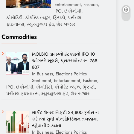
Entertainment, Fashion,
IPO, ઈકોનોમી,
કોમોડિટી, કોર્પોરેટ ન્યૂઝ, ક્રિપ્ટો, પર્સનલ
ફાઇનાન્સ, મ્યુચ્યુઅલ ફંડ, શેર બજાર
Commodities
MOLBIO ડાયગ્નોસ્ટિક્સનો IPO 10
ઓગસ્ટે ખૂલશે, પ્રાઇસબેન્ડ રૂ. 768-
807
In Business, Elections Politics
Sentiment, Entertainment, Fashion,
IPO, ઈકોનોમી, કોમોડિટી, કોર્પોરેટ ન્યૂઝ, ક્રિપ્ટો,
પર્સનલ ફાઇનાન્સ, મ્યુચ્યુઅલ ફંડ, શેર બજાર
માર્કેટ લેન્સઃ નિફ્ટી 24,800 ક્રોસ ન
કરે ત્યાં સુધી કોન્સોલિડેશન તબક્કામાં
રહેવાની શક્યતા
In Business, Elections Politics