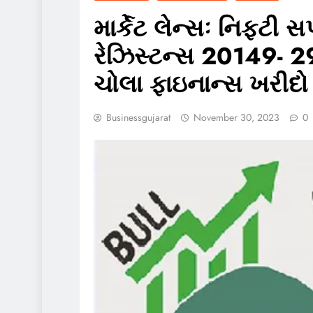
માર્કેટ લેન્સઃ નિફ્ટી
રેઝિસ્ટન્સ 20149- 29
ચોલા ફાઇનાન્સ ખરીદો
Businessgujarat
November 30, 2023
0