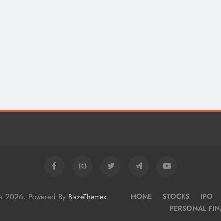
me 2026. Powered By
.
HOME
STOCKS
IPO
BlazeThemes
PERSONAL FI