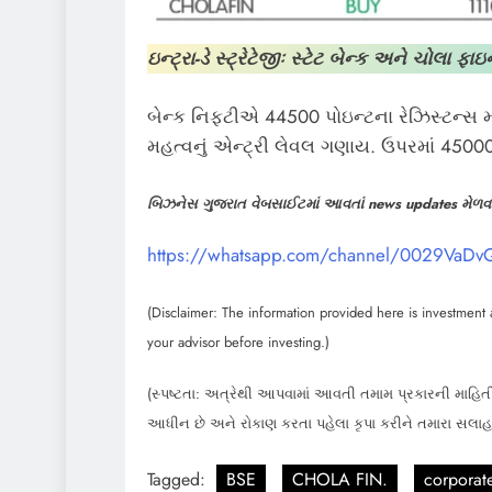
ઇન્ટ્રા-ડે સ્ટ્રેટેજીઃ સ્ટેટ બેન્ક અને ચોલા
બેન્ક નિફ્ટીએ 44500 પોઇન્ટના રેઝિસ્ટન્સ મ
મહત્વનું એન્ટ્રી લેવલ ગણાય. ઉપરમાં 45000
બિઝનેસ ગુજરાત વેબસાઈટમાં આવતાં news updates મેળવવા
https://whatsapp.com/channel/0029VaD
(Disclaimer: The information provided here is investment a
your advisor before investing.)
(સ્પષ્ટતા: અત્રેથી આપવામાં આવતી તમામ પ્રકારની માહિતી
આધીન છે અને રોકાણ કરતા પહેલા કૃપા કરીને તમારા સલા
Tagged:
BSE
CHOLA FIN.
corporat