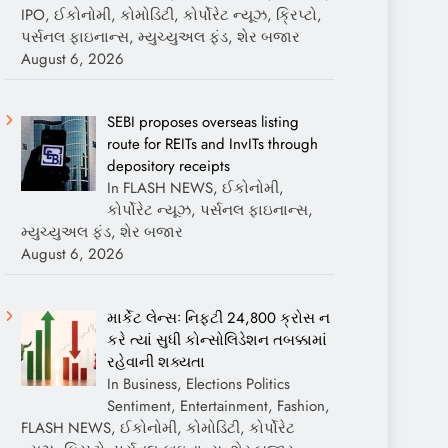
IPO, ઈકોનોમી, કોમોડિટી, કોર્પોરેટ ન્યૂઝ, ક્રિપ્ટો,
પર્સનલ ફાઇનાન્સ, મ્યુચ્યુઅલ ફંડ, શેર બજાર
August 6, 2026
SEBI proposes overseas listing
route for REITs and InvITs through
depository receipts
In FLASH NEWS, ઈકોનોમી,
કોર્પોરેટ ન્યૂઝ, પર્સનલ ફાઇનાન્સ,
મ્યુચ્યુઅલ ફંડ, શેર બજાર
August 6, 2026
માર્કેટ લેન્સઃ નિફ્ટી 24,800 ક્રોસ ન
કરે ત્યાં સુધી કોન્સોલિડેશન તબક્કામાં
રહેવાની શક્યતા
In Business, Elections Politics
Sentiment, Entertainment, Fashion,
FLASH NEWS, ઈકોનોમી, કોમોડિટી, કોર્પોરેટ