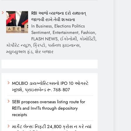
RBI આજે વ્યાજના દરો યથાવત્
જાળવી રાખે તેવી શક્યતા
In Business, Elections Politics
Sentiment, Entertainment, Fashion,
FLASH NEWS, ઈકોનોમી, કોમોડિટી,
કોર્પોરેટ ન્યૂઝ, ક્રિપ્ટો, પર્સનલ ફાઇનાન્સ,
મ્યુચ્યુઅલ ફંડ, શેર બજાર
MOLBIO ડાયગ્નોસ્ટિક્સનો IPO 10 ઓગસ્ટે
ખૂલશે, પ્રાઇસબેન્ડ રૂ. 768- 807
SEBI proposes overseas listing route for
REITs and InvITs through depository
receipts
માર્કેટ લેન્સઃ નિફ્ટી 24,800 ક્રોસ ન કરે ત્યાં