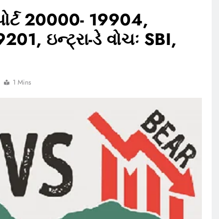
 સપોર્ટ 20000- 19904,
201, ઇન્ટ્રા-ડે વોચઃ SBI,
1 Mins