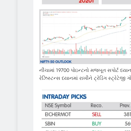
નીચામાં 19700 પોઇન્ટનો મજબૂત સપોર્ટ ધ્યા
રેઝિસ્ટન્સ ધ્યાનમાં રાખીને ટ્રેડિંગ સ્ટ્રેટેજ