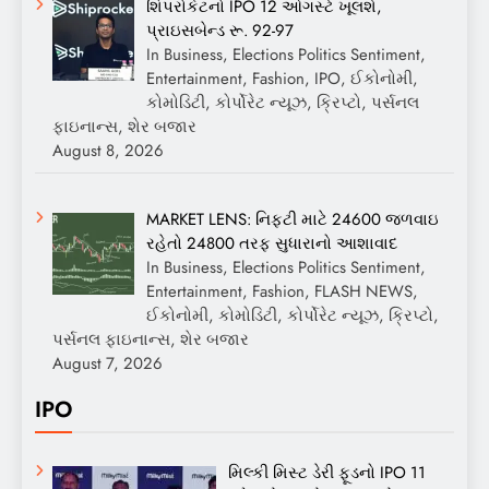
શિપરોકેટનો IPO 12 ઓગસ્ટે ખૂલશે,
પ્રાઇસબેન્ડ રૂ. 92-97
In Business, Elections Politics Sentiment,
Entertainment, Fashion, IPO, ઈકોનોમી,
કોમોડિટી, કોર્પોરેટ ન્યૂઝ, ક્રિપ્ટો, પર્સનલ
ફાઇનાન્સ, શેર બજાર
August 8, 2026
MARKET LENS: નિફ્ટી માટે 24600 જળવાઇ
રહેતો 24800 તરફ સુધારાનો આશાવાદ
In Business, Elections Politics Sentiment,
Entertainment, Fashion, FLASH NEWS,
ઈકોનોમી, કોમોડિટી, કોર્પોરેટ ન્યૂઝ, ક્રિપ્ટો,
પર્સનલ ફાઇનાન્સ, શેર બજાર
August 7, 2026
IPO
મિલ્કી મિસ્ટ ડેરી ફૂડનો IPO 11