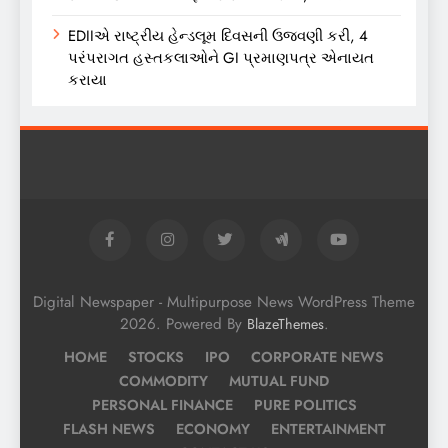
EDIIએ રાષ્ટ્રીય હેન્ડલૂમ દિવસની ઉજવણી કરી, 4
પરંપરાગત હસ્તકલાઓને GI પ્રમાણપત્ર એનાયત
કરાયા
Digital Newspaper - Multipurpose News WordPress Theme
2026. Powered By
.
BlazeThemes
HOME
STOCKS
IPO
CORPORATE NEWS
COMMODITY
MUTUAL FUND
PERSONAL FINANCE
PURE POLITICS
FLASH NEWS
ECONOMY
ENTERTAINMENT