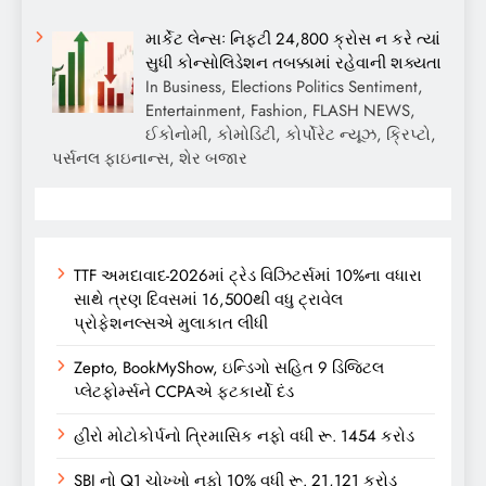
માર્કેટ લેન્સઃ નિફ્ટી 24,800 ક્રોસ ન કરે ત્યાં
સુધી કોન્સોલિડેશન તબક્કામાં રહેવાની શક્યતા
In Business, Elections Politics Sentiment,
Entertainment, Fashion, FLASH NEWS,
ઈકોનોમી, કોમોડિટી, કોર્પોરેટ ન્યૂઝ, ક્રિપ્ટો,
પર્સનલ ફાઇનાન્સ, શેર બજાર
TTF અમદાવાદ-2026માં ટ્રેડ વિઝિટર્સમાં 10%ના વધારા
સાથે ત્રણ દિવસમાં 16,500થી વધુ ટ્રાવેલ
પ્રોફેશનલ્સએ મુલાકાત લીધી
Zepto, BookMyShow, ઇન્ડિગો સહિત 9 ડિજિટલ
પ્લેટફોર્મ્સને CCPAએ ફટકાર્યો દંડ
હીરો મોટોકોર્પનો ત્રિમાસિક નફો વધી રૂ. 1454 કરોડ
SBI નો Q1 ચોખ્ખો નફો 10% વધી રૂ. 21,121 કરોડ