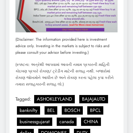
(Disclaimer: The information provided here is investment
advice only. Investing in the markets is subject to risks and
please consult your advisor before investing.)
(સ્પષ્ટતા: અત્રેથી આપવામાં આવતી તમામ પ્રકારની માહિતી
કોઇપણ પ્રકારે રોકાણ/ ટ્રેડીંગ માટેની સલાહ નથી. બજારોમાં
રોકાણ જોખમોને આધીન છે અને રોકાણ કરતા પહેલા કૃપા કરીને
તમારા સલાહકારની સલાહ લો.)
Tagged:
ASHOKLEYLAND
BAJAJAUTO
banknifty
BEL
BOSCH
BPCL
businessgujarat
canada
CHINA
dollar
DOWJONES
DUTY