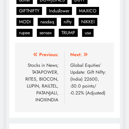
GIFTNIFTY
IndusTower
MAXICO
MODI
nasdaq
nifty
NIKKEI
rupee
sensex
TRUMP
usa
Post
Previous:
Next:
navigation
Stocks in News;
Global Equities’
TATAPOWER,
Update: Gift Nifty:
RITES, BIOCON,
(India) 22600,
LUPIN, RAILTEL,
-50.0 points/
PATANJALI,
-0.22% (Adjusted)
INOXINDIA