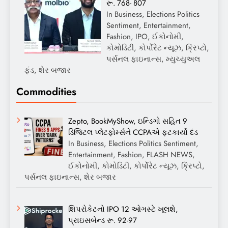
રૂ. 768- 807
In Business, Elections Politics
Sentiment, Entertainment,
Fashion, IPO, ઈકોનોમી,
કોમોડિટી, કોર્પોરેટ ન્યૂઝ, ક્રિપ્ટો,
પર્સનલ ફાઇનાન્સ, મ્યુચ્યુઅલ
ફંડ, શેર બજાર
Commodities
Zepto, BookMyShow, ઇન્ડિગો સહિત 9
ડિજિટલ પ્લેટફોર્મ્સને CCPAએ ફટકાર્યો દંડ
In Business, Elections Politics Sentiment,
Entertainment, Fashion, FLASH NEWS,
ઈકોનોમી, કોમોડિટી, કોર્પોરેટ ન્યૂઝ, ક્રિપ્ટો,
પર્સનલ ફાઇનાન્સ, શેર બજાર
શિપરોકેટનો IPO 12 ઓગસ્ટે ખૂલશે,
પ્રાઇસબેન્ડ રૂ. 92-97