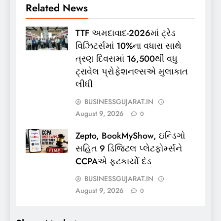
Related News
TTF અમદાવાદ-2026માં ટ્રેડ
વિઝિટર્સમાં 10%ના વધારા સાથે
ત્રણ દિવસમાં 16,500થી વધુ
ટ્રાવેલ પ્રોફેશનલ્સએ મુલાકાત
લીધી
BUSINESSGUJARAT.IN
August 9, 2026
0
Zepto, BookMyShow, ઇન્ડિગો
સહિત 9 ડિજિટલ પ્લેટફોર્મ્સને
CCPAએ ફટકાર્યો દંડ
BUSINESSGUJARAT.IN
August 9, 2026
0