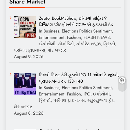
Share Market
Zepto, BookMyShow, ઇન્ડિગો સહિત 9
ડિજિટલ પ્લેટફોર્મ્સને CCPAએ ફટકાર્યો દંડ
In Business, Elections Politics Sentiment,
Entertainment, Fashion, FLASH NEWS,
ઈકોનોમી, કોમોડિટી, કોર્પોરેટ ન્યૂઝ, ક્રિપ્ટો,
પર્સનલ ફાઇનાન્સ, શેર બજાર
August 9, 2026
મિલ્કી મિસ્ટ ડેરી ફૂડનો IPO 11 ઓગસ્ટે ખૂલશે,
પ્રાઇસબેન્ડ રૂ. 133- 140
In Business, Elections Politics Sentiment,
Entertainment, Fashion, IPO, ઈકોનોમી,
ક્રિપ્ટો, પર્સનલ ફાઇનાન્સ, મ્યુચ્યુઅલ ફંડ,
શેર બજાર
August 8, 2026