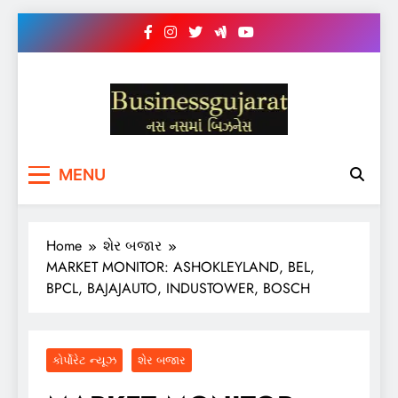
Skip
to
content
BUSINESS GUJARAT
નસ-નસ માં બિઝનેસ
MENU
Home
શેર બજાર
MARKET MONITOR: ASHOKLEYLAND, BEL,
BPCL, BAJAJAUTO, INDUSTOWER, BOSCH
કોર્પોરેટ ન્યૂઝ
શેર બજાર