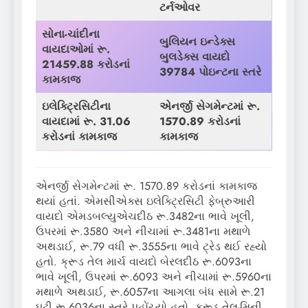
ટર્નઓવર
સોના-ચાંદીના
બુલિયન ઇન્ડેક્સ
વાયદાઓમાં રૂ.
બુલડેક્સ
વાયદો
21459.88
કરોડનાં
39784
પોઇન્ટના સ્તરે
કામકાજ
ઇલેક્ટ્રિસિટીના
એનર્જી સેગમેન્ટમાં રૂ.
વાયદામાં રૂ. 31.06
1570.89 કરોડનાં
કરોડનાં કામકાજ
કામકાજ
એનર્જી સેગમેન્ટમાં રૂ. 1570.89 કરોડનાં કામકાજ
થયાં હતાં. એમસીએક્સ ઇલેક્ટ્રિસિટી ફેબ્રુઆરી
વાયદો એમડબલ્યુએચદીઠ રૂ.3482ના ભાવે ખૂલી,
ઉપરમાં રૂ.3580 અને નીચામાં રૂ.3481ના મથાળે
અથડાઈ, રૂ.79 વધી રૂ.3555ના ભાવે ટ્રેડ થઈ રહ્યો
હતો. ક્રૂડ તેલ માર્ચ વાયદો બેરલદીઠ રૂ.6093ના
ભાવે ખૂલી, ઉપરમાં રૂ.6093 અને નીચામાં રૂ.5960ના
મથાળે અથડાઈ, રૂ.6057ના આગલા બંધ સામે રૂ.21
ઘટી રૂ.6036ના સ્તરે પહોંચ્યો હતો. ક્રૂડ તેલ-મિની