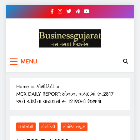
Skip
to
content
BUSINESS GUJARAT
નસ-નસ માં બિઝનેસ
MENU
Home
કોમોડિટી
MCX DAILY REPORT:સોનાના વાયદામાં રૂ.2817
અને ચાંદીના વાયદામાં રૂ.12190નો ઉછાળો
ઈકોનોમી
કોમોડિટી
કોર્પોરેટ ન્યૂઝ