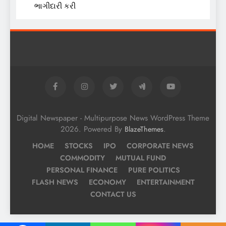
ભાગીદારી કરી
Digital Newspaper - Multipurpose News WordPress Theme
2026. Powered By
.
BlazeThemes
HOME
STOCKS
IPO
CORPORATE NEWS
COMMODITY
MUTUAL FUND
PERSONAL FINANCE
PURE POLITICS
FLASH NEWS
ECONOMY
ENTERTAINMENT
CONTACT US