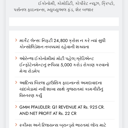
ઈકોનોમી, કોમોડિટી, કોર્પોરેટ ન્યૂઝ, ક્રિપ્ટો,
પર્સનલ ફાઇનાન્સ, મ્યુચ્યુઅલ ફંડ, શેર બજાર
માર્કેટ લેન્સઃ નિફ્ટી 24,800 ક્રોસ ન કરે ત્યાં સુધી
કોન્સોલિડેશન તબક્કામાં રહેવાની શક્યતા
ઓરેન્જ ઈકોનોમીમાં મોટી પહેલ;ગ્રેડિએન્ટ
ઈન્ફોટેનમેન્ટનું રૂપિયા 5,000 કરોડ રોકાણ કરવાનો
મેગા રોડમેપ
આદિત્ય બિરલા હાઉસિંગ ફાઇનાન્સે અમદાવાદના
ચાંદખેડામાં નવી શાખા સાથે ગુજરાતમાં કામગીરીનું
વિસ્તરણ કર્યું
GMM PFAUDLER: Q1 REVENUE AT Rs. 925 CR.
AND NET PROFIT AT Rs. 22 CR
સ્કીમ્સ અને રિલાયન્સ બ્રાન્ડ્સે ભારતમાં લોંચ માટે