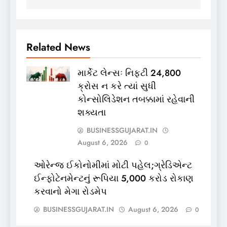
Related News
માર્કેટ લેન્સઃ નિફ્ટી 24,800
ક્રોસ ન કરે ત્યાં સુધી
કોન્સોલિડેશન તબક્કામાં રહેવાની
શક્યતા
BUSINESSGUJARAT.IN
August 6, 2026
0
ઓરેન્જ ઈકોનોમીમાં મોટી પહેલ;ગ્રેડિએન્ટ
ઈન્ફોટેનમેન્ટનું રૂપિયા 5,000 કરોડ રોકાણ
કરવાનો મેગા રોડમેપ
BUSINESSGUJARAT.IN
August 6, 2026
0