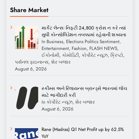
Share Market
માર્કેટ લેન્સઃ નિફ્ટી 24,800 ક્રોસ ન કરે ત્યાં
સુધી કોન્સોલિડેશન તબક્કામાં રહેવાની શક્યતા
In Business, Elections Politics Sentiment,
Entertainment, Fashion, FLASH NEWS,
ઈકોનોમી, કોમોડિટી, કોર્પોરેટ ન્યૂઝ, ક્રિપ્ટો,
પર્સનલ ફાઇનાન્સ, શેર બજાર
August 6, 2026
સ્કીમ્સ અને રિલાયન્સ બ્રાન્ડ્સે ભારતમાં લોંચ
માટે ભાગીદારી કરી
In કોર્પોરેટ ન્યૂઝ, શેર બજાર
August 6, 2026
Rane (Madras) Q1 Net Profit up by 62.5%
YoY