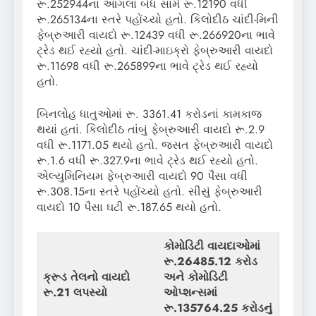
રૂ.252944ના આગલા બંધ સામે રૂ.12190 વધી
રૂ.265134ના સ્તરે પહોંચ્યો હતો. કિલોદીઠ ચાંદી-મિની
ફેબ્રુઆરી વાયદો રૂ.12439 વધી રૂ.266920ના ભાવે
ટ્રેડ થઈ રહ્યો હતો. ચાંદી-માઇક્રો ફેબ્રુઆરી વાયદો
રૂ.11698 વધી રૂ.265899ના ભાવે ટ્રેડ થઈ રહ્યો
હતો.
બિનલોહ ધાતુઓમાં રૂ. 3361.41 કરોડનાં કામકાજ
થયાં હતાં. કિલોદીઠ તાંબું ફેબ્રુઆરી વાયદો રૂ.2.9
વધી રૂ.1171.05 થયો હતો. જસત ફેબ્રુઆરી વાયદો
રૂ.1.6 વધી રૂ.327.9ના ભાવે ટ્રેડ થઈ રહ્યો હતો.
એલ્યુમિનિયમ ફેબ્રુઆરી વાયદો 90 પૈસા વધી
રૂ.308.15ના સ્તરે પહોંચ્યો હતો. સીસું ફેબ્રુઆરી
વાયદો 10 પૈસા ઘટી રૂ.187.65 થયો હતો.
કોમોડિટી વાયદાઓમાં
રૂ.
26485.12
કરોડ
ક્રૂડ તેલનો વાયદો
અને કોમોડિટી
રૂ.21 લપસ્યો
ઓપ્શન્સમાં
રૂ.
135764.25
કરોડનું