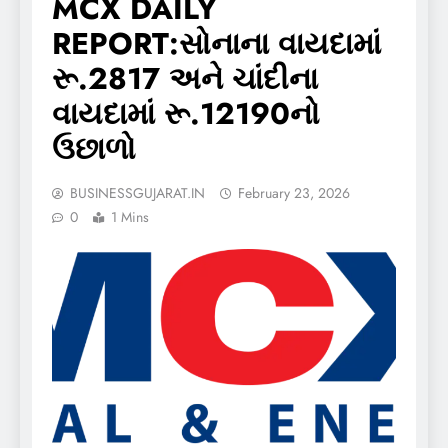
MCX DAILY
REPORT:સોનાના વાયદામાં
રૂ.2817 અને ચાંદીના
વાયદામાં રૂ.12190નો
ઉછાળો
BUSINESSGUJARAT.IN
February 23, 2026
0
1 Mins