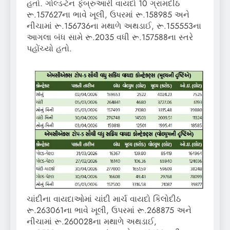
હતો. ગોલ્ડ-ટેન ફેબ્રુઆરી વાયદો 10 ગ્રામદીઠ
રૂ.157627ના ભાવે ખૂલી, ઉપરમાં રૂ.158985 અને
નીચામાં રૂ.156736ના મથાળે અથડાઈ, રૂ.155553ના
આગલા બંધ સામે રૂ.2035 વધી રૂ.157588ના સ્તરે
પહોંચ્યો હતો.
ચાંદીના વાયદાઓમાં ચાંદી માર્ચ વાયદો કિલોદીઠ
રૂ.263061ના ભાવે ખૂલી, ઉપરમાં રૂ.268875 અને
નીચામાં રૂ.260028ના મથાળે અથડાઈ,