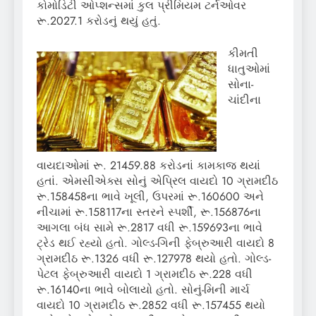
કોમોડિટી ઓપ્શન્સમાં કુલ પ્રીમિયમ ટર્નઓવર
રૂ.2027.1 કરોડનું થયું હતું.
કીમતી
ધાતુઓમાં
સોના-
ચાંદીના
વાયદાઓમાં રૂ. 21459.88 કરોડનાં કામકાજ થયાં
હતાં. એમસીએક્સ સોનું એપ્રિલ વાયદો 10 ગ્રામદીઠ
રૂ.158458ના ભાવે ખૂલી, ઉપરમાં રૂ.160600 અને
નીચામાં રૂ.158117ના સ્તરને સ્પર્શી, રૂ.156876ના
આગલા બંધ સામે રૂ.2817 વધી રૂ.159693ના ભાવે
ટ્રેડ થઈ રહ્યો હતો. ગોલ્ડ-ગિની ફેબ્રુઆરી વાયદો 8
ગ્રામદીઠ રૂ.1326 વધી રૂ.127978 થયો હતો. ગોલ્ડ-
પેટલ ફેબ્રુઆરી વાયદો 1 ગ્રામદીઠ રૂ.228 વધી
રૂ.16140ના ભાવે બોલાયો હતો. સોનું-મિની માર્ચ
વાયદો 10 ગ્રામદીઠ રૂ.2852 વધી રૂ.157455 થયો