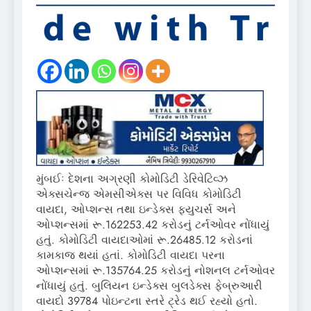
મુંબઈઃ દેશના અગ્રણી કોમોડિટી ડેરિવેટિવ્ઝ
એક્સચેન્જ એમસીએક્સ પર વિવિધ કોમોડિટી
વાયદા, ઓપ્શન્સ તથા ઇન્ડેક્સ ફ્યુચર્સ અને
ઓપ્શન્સમાં રૂ.162253.42 કરોડનું ટર્નઓવર નોંધાયું
હતું. કોમોડિટી વાયદાઓમાં રૂ.26485.12 કરોડનાં
કામકાજ થયાં હતાં. કોમોડિટી વાયદા પરના
ઓપ્શન્સમાં રૂ.135764.25 કરોડનું નોશનલ ટર્નઓવર
નોંધાયું હતું. બુલિયન ઇન્ડેક્સ બુલડેક્સ ફેબ્રુઆરી
વાયદો 39784 પોઇન્ટના સ્તરે ટ્રેડ થઈ રહ્યો હતો.