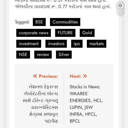
ખાંડીના વાયદામાં રૂ. 0.57 કરોડનાં કામ થયાં હતાં.
એલચીના વાયદામાં રૂ. 0.77 કરોડનાં કામ થયાં હતાં.
Tagged:
BSE
Commodities
corporate news
FUTURE
Gold
investment
investors
ipo
markets
NSE
review
Silver
Post
Previous:
Next:
navigation
નેશનલ રેફરન્સ
Stocks in News:
લેબોરેટરીના લોન્ચ
WAAREE
સાથે ટોરેન્ટ ગ્રુપનું
ENERGIES, HCL,
ડાયગ્નોસ્ટિક્સ
LUPIN, JSW
ક્ષેત્રમાં મજબુત
INFRA, HFCL,
પદાર્પણ
BPCL