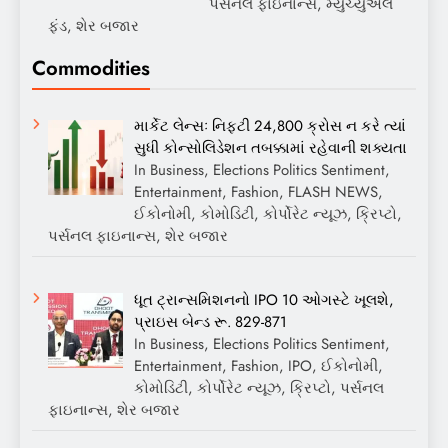
પર્સનલ ફાઇનાન્સ, મ્યુચ્યુઅલ
ફંડ, શેર બજાર
Commodities
માર્કેટ લેન્સઃ નિફ્ટી 24,800 ક્રોસ ન કરે ત્યાં
સુધી કોન્સોલિડેશન તબક્કામાં રહેવાની શક્યતા
In Business, Elections Politics Sentiment,
Entertainment, Fashion, FLASH NEWS,
ઈકોનોમી, કોમોડિટી, કોર્પોરેટ ન્યૂઝ, ક્રિપ્ટો,
પર્સનલ ફાઇનાન્સ, શેર બજાર
ધૂત ટ્રાન્સમિશનનો IPO 10 ઓગસ્ટે ખૂલશે,
પ્રાઇસ બેન્ડ રૂ. 829-871
In Business, Elections Politics Sentiment,
Entertainment, Fashion, IPO, ઈકોનોમી,
કોમોડિટી, કોર્પોરેટ ન્યૂઝ, ક્રિપ્ટો, પર્સનલ
ફાઇનાન્સ, શેર બજાર