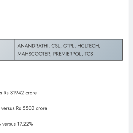
ANANDRATHI, CSL, GTPL, HCLTECH,
MAHSCOOTER, PREMIERPOL, TCS
s Rs 31942 crore
 versus Rs 5502 crore
% versus 17.22%