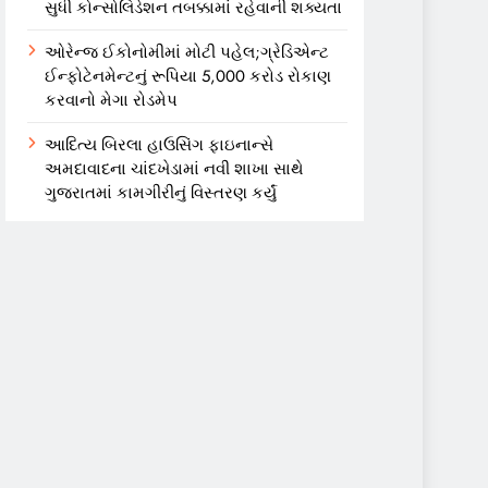
સુધી કોન્સોલિડેશન તબક્કામાં રહેવાની શક્યતા
ઓરેન્જ ઈકોનોમીમાં મોટી પહેલ;ગ્રેડિએન્ટ
ઈન્ફોટેનમેન્ટનું રૂપિયા 5,000 કરોડ રોકાણ
કરવાનો મેગા રોડમેપ
આદિત્ય બિરલા હાઉસિંગ ફાઇનાન્સે
અમદાવાદના ચાંદખેડામાં નવી શાખા સાથે
ગુજરાતમાં કામગીરીનું વિસ્તરણ કર્યું