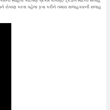
કારની માહિતી કોઇપણ પ્રકારે રોકાણ/ ટ્રેડીંગ માટેની સલાહ
ે રોકાણ કરતા પહેલા કૃપા કરીને તમારા સલાહકારની સલાહ