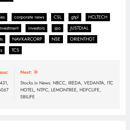
es
corporate news
CSL
gtpl
HCLTECH
investment
investors
ipo
JUSTDIAL
ts
NAVKARCORP
NSE
ORIENTHOT
ks
TCS
ous:
Next:
5431,
Stocks in News: NBCC, IREDA, VEDANTA, ITC
6067
HOTEL, NTPC, LEMONTREE, HDFCLIFE,
SBILIFE