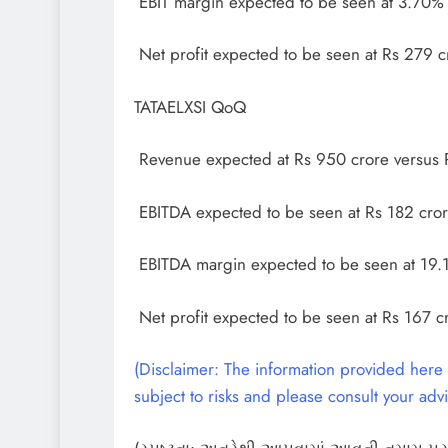
EBIT margin expected to be seen at 3.70%
Net profit expected to be seen at Rs 279 c
TATAELXSI QoQ
Revenue expected at Rs 950 crore versus 
EBITDA expected to be seen at Rs 182 cror
EBITDA margin expected to be seen at 19
Net profit expected to be seen at Rs 167 c
(Disclaimer: The information provided here i
subject to risks and please consult your advi