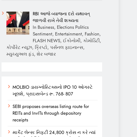
RBI આજે વ્યાજના દરો યથાવત્
જાળવી રાખે તેવી શક્યતા
In Business, Elections Politics
Sentiment, Entertainment, Fashion,
FLASH NEWS, ઈકોનોમી, કોમોડિટી,
કોર્પોરેટ ન્યૂઝ, ક્રિપ્ટો, પર્સનલ ફાઇનાન્સ,
મ્યુચ્યુઅલ ફંડ, શેર બજાર
MOLBIO ડાયગ્નોસ્ટિક્સનો IPO 10 ઓગસ્ટે
ખૂલશે, પ્રાઇસબેન્ડ રૂ. 768- 807
SEBI proposes overseas listing route for
REITs and InvITs through depository
receipts
માર્કેટ લેન્સઃ નિફ્ટી 24,800 ક્રોસ ન કરે ત્યાં