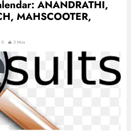
alendar: ANANDRATHI,
ECH, MAHSCOOTER,
0
3 Mins