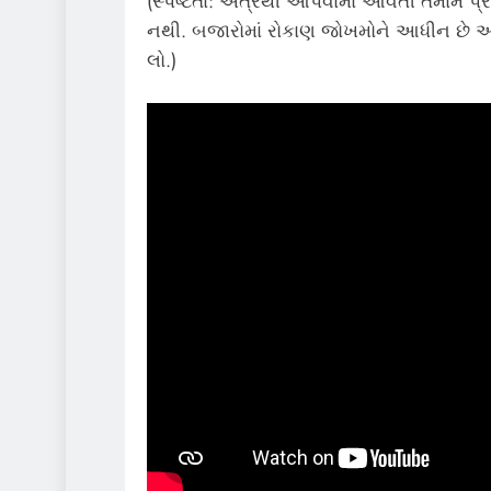
(સ્પષ્ટતા: અત્રેથી આપવામાં આવતી તમામ પ્ર
નથી. બજારોમાં રોકાણ જોખમોને આધીન છે અન
લો.)