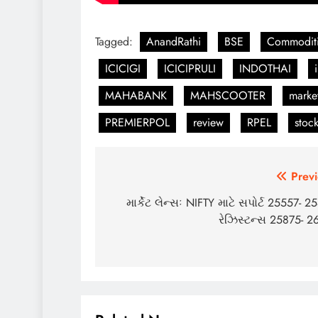
Tagged:
AnandRathi
BSE
Commoditi
ICICIGI
ICICIPRULI
INDOTHAI
MAHABANK
MAHSCOOTER
marke
PREMIERPOL
review
RPEL
stoc
Post
Previ
navigation
માર્કેટ લેન્સઃ NIFTY માટે સપોર્ટ 25557- 2
રેઝિસ્ટન્સ 25875- 2