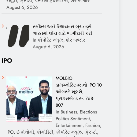
ન્યૂઝ, ક્રિપ્ટો, પર્સનલ ફાઇનાન્સ, શેર બજાર
August 6, 2026
સ્કીમ્સ અને રિલાયન્સ બ્રાન્ડ્સે
ભારતમાં લોંચ માટે ભાગીદારી કરી
In કોર્પોરેટ ન્યૂઝ, શેર બજાર
August 6, 2026
IPO
MOLBIO
ડાયગ્નોસ્ટિક્સનો IPO 10
ઓગસ્ટે ખૂલશે,
પ્રાઇસબેન્ડ રૂ. 768-
807
In Business, Elections
Politics Sentiment,
Entertainment, Fashion,
IPO, ઈકોનોમી, કોમોડિટી, કોર્પોરેટ ન્યૂઝ, ક્રિપ્ટો,