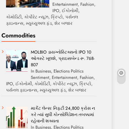
Entertainment, Fashion,
IPO, ઈકોનોમી,
કોમોડિટી, કોર્પોરેટ ન્યૂઝ, ક્રિપ્ટો, પર્સનલ
ફાઇનાન્સ, મ્યુચ્યુઅલ ફંડ, શેર બજાર
Commodities
MOLBIO ડાયગ્નોસ્ટિક્સનો IPO 10
ઓગસ્ટે ખૂલશે, પ્રાઇસબેન્ડ રૂ. 768-
807
In Business, Elections Politics
Sentiment, Entertainment, Fashion,
IPO, ઈકોનોમી, કોમોડિટી, કોર્પોરેટ ન્યૂઝ, ક્રિપ્ટો,
પર્સનલ ફાઇનાન્સ, મ્યુચ્યુઅલ ફંડ, શેર બજાર
માર્કેટ લેન્સઃ નિફ્ટી 24,800 ક્રોસ ન
કરે ત્યાં સુધી કોન્સોલિડેશન તબક્કામાં
રહેવાની શક્યતા
In Business, Elections Politics