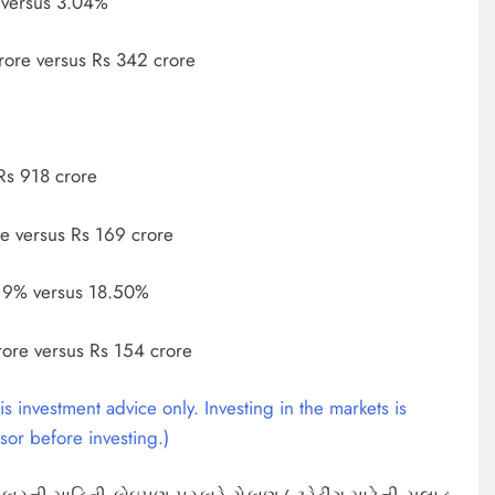
 versus 3.04%
rore versus Rs 342 crore
Rs 918 crore
e versus Rs 169 crore
.19% versus 18.50%
rore versus Rs 154 crore
s investment advice only. Investing in the markets is
sor before investing.)