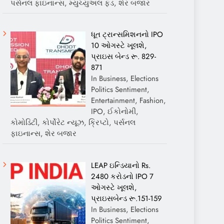
પર્સનલ ફાઇનાન્સ, મ્યુચ્યુઅલ ફંડ, શેર બજાર
ધૂત ટ્રાન્સમિશનનો IPO
10 ઓગસ્ટે ખૂલશે,
પ્રાઇસ બેન્ડ રૂ. 829-
871
In Business, Elections
Politics Sentiment,
Entertainment, Fashion,
IPO, ઈકોનોમી,
કોમોડિટી, કોર્પોરેટ ન્યૂઝ, ક્રિપ્ટો, પર્સનલ
ફાઇનાન્સ, શેર બજાર
LEAP ઇન્ડિયાનો Rs.
2480 કરોડનો IPO 7
ઓગસ્ટે ખૂલશે,
પ્રાઇસબેન્ડ રૂ.151-159
In Business, Elections
Politics Sentiment,