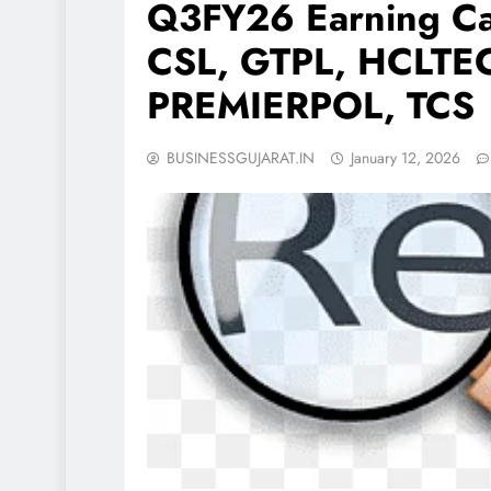
Q3FY26 Earning C
CSL, GTPL, HCLT
PREMIERPOL, TCS
BUSINESSGUJARAT.IN
January 12, 2026