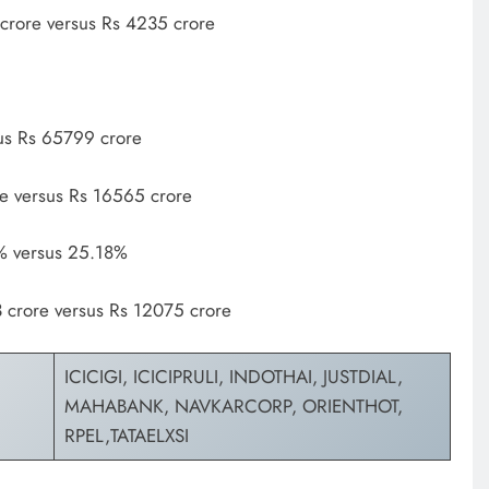
 crore versus Rs 4235 crore
us Rs 65799 crore
e versus Rs 16565 crore
% versus 25.18%
3 crore versus Rs 12075 crore
ICICIGI, ICICIPRULI, INDOTHAI, JUSTDIAL,
MAHABANK, NAVKARCORP, ORIENTHOT,
RPEL,TATAELXSI