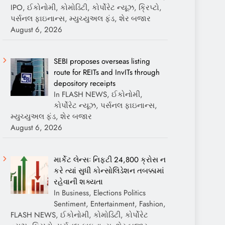
IPO, ઈકોનોમી, કોમોડિટી, કોર્પોરેટ ન્યૂઝ, ક્રિપ્ટો,
પર્સનલ ફાઇનાન્સ, મ્યુચ્યુઅલ ફંડ, શેર બજાર
August 6, 2026
SEBI proposes overseas listing
route for REITs and InvITs through
depository receipts
In FLASH NEWS, ઈકોનોમી,
કોર્પોરેટ ન્યૂઝ, પર્સનલ ફાઇનાન્સ,
મ્યુચ્યુઅલ ફંડ, શેર બજાર
August 6, 2026
માર્કેટ લેન્સઃ નિફ્ટી 24,800 ક્રોસ ન
કરે ત્યાં સુધી કોન્સોલિડેશન તબક્કામાં
રહેવાની શક્યતા
In Business, Elections Politics
Sentiment, Entertainment, Fashion,
FLASH NEWS, ઈકોનોમી, કોમોડિટી, કોર્પોરેટ