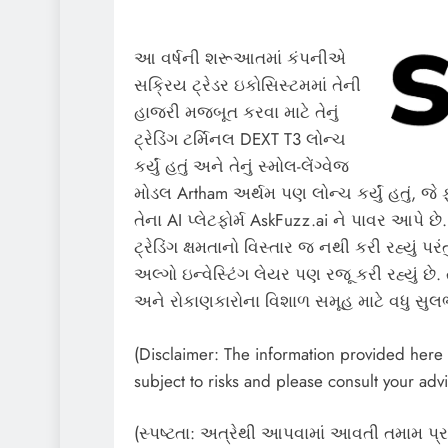
આ વર્ષની શરૂઆતમાં કંપનીએ
સક્રિય ટ્રેડર ઇકોસિસ્ટમમાં તેની
હાજરી મજબૂત કરવા માટે તેનું
ટ્રેડિંગ ટર્મિનલ DEXT T3 લોન્ચ
કર્યું હતું અને તેનું સ્મોલ-લેંગ્વેજ
મોડલ Artham અર્થમ પણ લોન્ચ કર્યું હતું, જ
તેના AI પ્લેટફોર્મ AskFuzz.ai ને પાવર આપે છ
ટ્રેડિંગ ક્ષમતાનો વિસ્તાર જ નથી કરી રહ્યું પર
અલ્ગો ઇન્વેસ્ટિંગ લેયર પણ રજૂ કરી રહ્યું છ
અને રોકાણકારોના વિશાળ સમૂહ માટે વધુ સુ
(Disclaimer: The information provided here i
subject to risks and please consult your advi
(સ્પષ્ટતા: અત્રેથી આપવામાં આવતી તમામ પ્ર