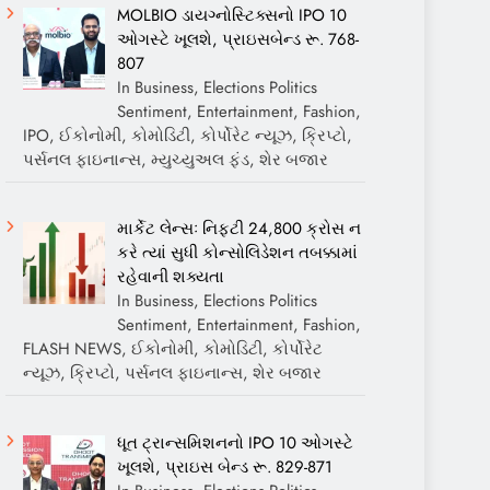
MOLBIO ડાયગ્નોસ્ટિક્સનો IPO 10
ઓગસ્ટે ખૂલશે, પ્રાઇસબેન્ડ રૂ. 768-
807
In Business, Elections Politics
Sentiment, Entertainment, Fashion,
IPO, ઈકોનોમી, કોમોડિટી, કોર્પોરેટ ન્યૂઝ, ક્રિપ્ટો,
પર્સનલ ફાઇનાન્સ, મ્યુચ્યુઅલ ફંડ, શેર બજાર
માર્કેટ લેન્સઃ નિફ્ટી 24,800 ક્રોસ ન
કરે ત્યાં સુધી કોન્સોલિડેશન તબક્કામાં
રહેવાની શક્યતા
In Business, Elections Politics
Sentiment, Entertainment, Fashion,
FLASH NEWS, ઈકોનોમી, કોમોડિટી, કોર્પોરેટ
ન્યૂઝ, ક્રિપ્ટો, પર્સનલ ફાઇનાન્સ, શેર બજાર
ધૂત ટ્રાન્સમિશનનો IPO 10 ઓગસ્ટે
ખૂલશે, પ્રાઇસ બેન્ડ રૂ. 829-871