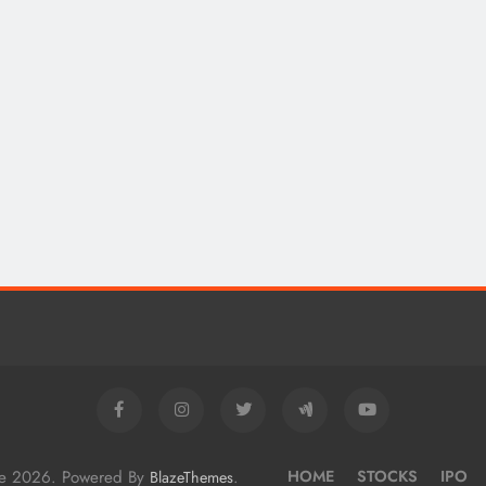
me 2026. Powered By
.
HOME
STOCKS
IPO
BlazeThemes