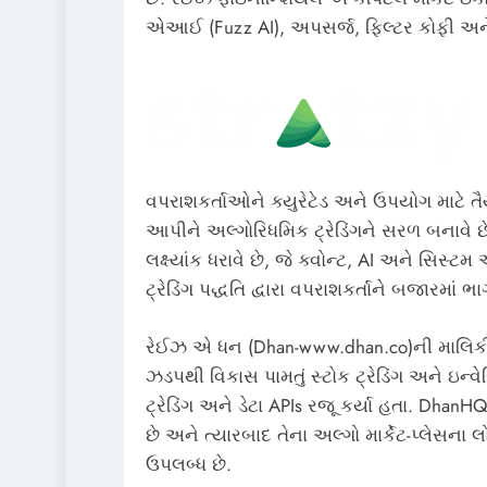
એઆઈ (Fuzz AI), અપસર્જ, ફિલ્ટર કોફી અને હવે 
વપરાશકર્તાઓને ક્યુરેટેડ અને ઉપયોગ માટે તૈય
આપીને અલ્ગોરિધમિક ટ્રેડિંગને સરળ બનાવે છે.
લક્ષ્યાંક ધરાવે છે, જે ક્વોન્ટ, AI અને સિ
ટ્રેડિંગ પદ્ધતિ દ્વારા વપરાશકર્તાને બજારમાં ભા
રેઈઝ એ ધન (Dhan-www.dhan.co)ની માલિકી ધર
ઝડપથી વિકાસ પામતું સ્ટોક ટ્રેડિંગ અને ઇન્વેસ
ટ્રેડિંગ અને ડેટા APIs રજૂ કર્યા હતા. DhanHQ 
છે અને ત્યારબાદ તેના અલ્ગો માર્કેટ-પ્લેસના 
ઉપલબ્ધ છે.