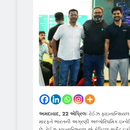
અમદાવાદ, 22 એપ્રિલઃ
રેઈઝ ફાઇનાન્શિયલ સ
મારફતે ભારતની અગ્રણી અલ્ગોરિધમિક ઇન્વેસ્ટિંગ
છે. રેઈઝ ફાઇનાન્શિયલ એ કેપિટલ માર્કેટ 