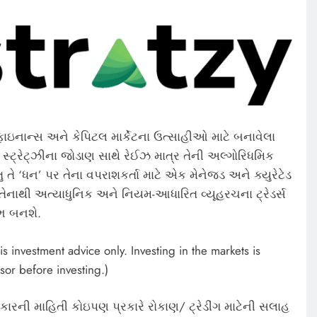
ે ફાઇનાન્સ અને કેપિટલ માર્કેટના ઉત્સાહીઓ માટે બનાવેલા
ે. સ્ટ્રેટ્ઝીના જોડાણ સાથે રેઈઝ માત્ર તેની અલ્ગોરિધમિક
ંતુ તે ‘ધન’ પર તેના વપરાશકર્તા માટે એક મેનેજ્ડ અને ક્યુરેટેડ
ે. તેનાથી અત્યાધુનિક અને નિયમ-આધારિત વ્યૂહરચના ટ્રેડર્સ
લભ બનશે.
s investment advice only. Investing in the markets is
sor before investing.)
કારની માહિતી કોઇપણ પ્રકારે રોકાણ/ ટ્રેડીંગ માટેની સલાહ