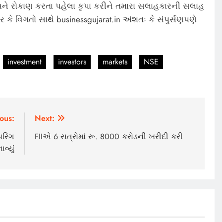
ે રોકાણ કરતા પહેલા કૃપા કરીને તમારા સલાહકારની સલાહ
 કે વિગતો સાથે businessgujarat.in અંશતઃ કે સંપુર્સણપણે
investment
investors
markets
NSE
ous:
Next:
રિંગ
FIIએ 6 સત્રોમાં રૂ. 8000 કરોડની ખરીદી કરી
વ્યું