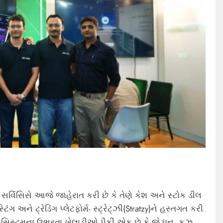
ર્વિસિસે આજે જાહેરાત કરી છે કે તેણે કેશ અને સ્ટોક ડીલ
 અને ટ્રેડિંગ પ્લેટફોર્મ- સ્ટ્રેટ્ઝી(Stratzy)ને હસ્તગત કરી
ઇકોસિસ્ટમના ઉભરતા ખેલાડીઓ પૈકી એક છે કે જે ધન, ફઝ