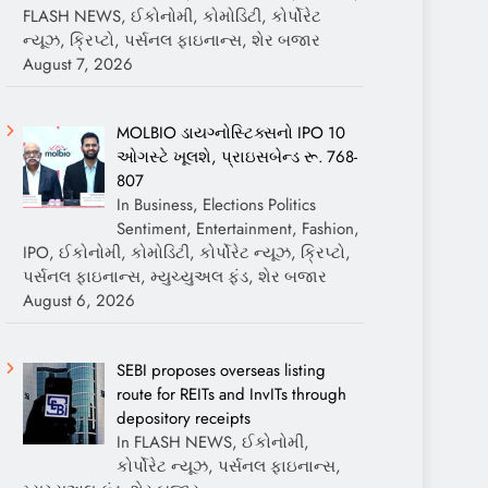
FLASH NEWS, ઈકોનોમી, કોમોડિટી, કોર્પોરેટ
ન્યૂઝ, ક્રિપ્ટો, પર્સનલ ફાઇનાન્સ, શેર બજાર
August 7, 2026
MOLBIO ડાયગ્નોસ્ટિક્સનો IPO 10
ઓગસ્ટે ખૂલશે, પ્રાઇસબેન્ડ રૂ. 768-
807
In Business, Elections Politics
Sentiment, Entertainment, Fashion,
IPO, ઈકોનોમી, કોમોડિટી, કોર્પોરેટ ન્યૂઝ, ક્રિપ્ટો,
પર્સનલ ફાઇનાન્સ, મ્યુચ્યુઅલ ફંડ, શેર બજાર
August 6, 2026
SEBI proposes overseas listing
route for REITs and InvITs through
depository receipts
In FLASH NEWS, ઈકોનોમી,
કોર્પોરેટ ન્યૂઝ, પર્સનલ ફાઇનાન્સ,