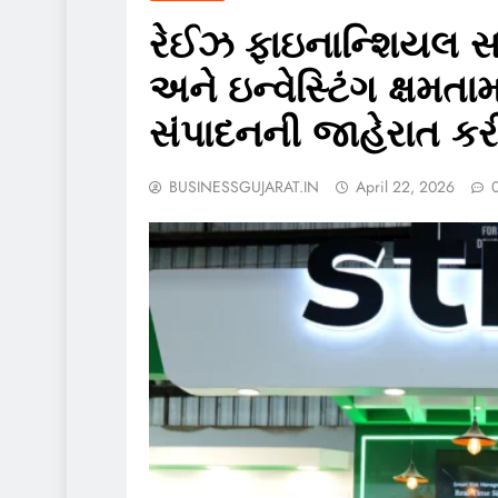
રેઈઝ ફાઇનાન્શિયલ સર્
અને ઇન્વેસ્ટિંગ ક્ષમતામ
સંપાદનની જાહેરાત કર
BUSINESSGUJARAT.IN
April 22, 2026