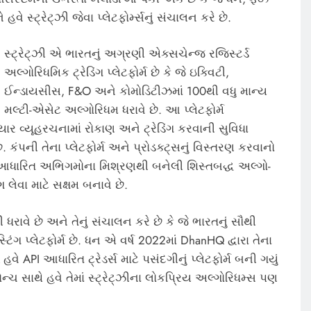
સ્ટ્રેટ્ઝી જેવા પ્લેટફોર્મ્સનું સંચાલન કરે છે.
સ્ટ્રેટ્ઝી એ ભારતનું અગ્રણી એક્સચેન્જ રજિસ્ટર્ડ
અલ્ગોરિધમિક ટ્રેડિંગ પ્લેટફોર્મ છે કે જે ઇક્વિટી,
ઈન્ડાયસીસ, F&O અને કોમોડિટીઝમાં 100થી વધુ માન્ય
મલ્ટી-એસેટ અલ્ગોરિધમ ધરાવે છે. આ પ્લેટફોર્મ
ાર વ્યૂહરચનામાં રોકાણ અને ટ્રેડિંગ કરવાની સુવિધા
 કંપની તેના પ્લેટફોર્મ અને પ્રોડક્ટ્સનું વિસ્તરણ કરવાનો
સ્ટમ આધારિત અભિગમોના મિશ્રણથી બનેલી શિસ્તબદ્ધ અલ્ગો-
ગ લેવા માટે સક્ષમ બનાવે છે.
ાવે છે અને તેનું સંચાલન કરે છે કે જે ભારતનું સૌથી
્ટિંગ પ્લેટફોર્મ છે. ધન એ વર્ષ 2022માં DhanHQ દ્વારા તેના
હવે API આધારિત ટ્રેડર્સ માટે પસંદગીનું પ્લેટફોર્મ બની ગયું
લોન્ચ સાથે હવે તેમાં સ્ટ્રેટ્ઝીના લોકપ્રિય અલ્ગોરિધમ્સ પણ