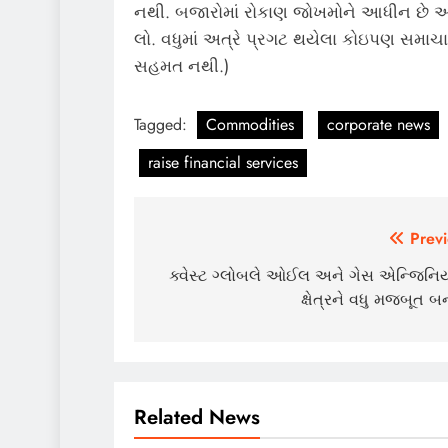
નથી. બજારોમાં રોકાણ જોખમોને આધીન છે અન
લો. વધુમાં અત્રે પ્રગટ થયેલા કોઇપણ સમાચાર
સહમત નથી.)
Tagged:
Commodities
corporate news
raise financial services
Post
Previ
navigation
ક્વેસ્ટ ગ્લોબલે ઓઈલ અને ગેસ એન્જિનિય
ક્ષેત્રને વધુ મજબૂત બના
Related News