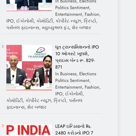
In Business, Elections
Politics Sentiment,
Entertainment, Fashion,
IPO, ઈકોનોમી, કોમોડિટી, કોર્પોરેટ ન્યૂઝ, ક્રિપ્ટો,
પર્સનલ ફાઇનાન્સ, મ્યુચ્યુઅલ ફંડ, શેર બજાર
ધૂત ટ્રાન્સમિશનનો IPO
10 ઓગસ્ટે ખૂલશે,
પ્રાઇસ બેન્ડ રૂ. 829-
871
In Business, Elections
Politics Sentiment,
Entertainment, Fashion,
IPO, ઈકોનોમી,
કોમોડિટી, કોર્પોરેટ ન્યૂઝ, ક્રિપ્ટો, પર્સનલ
ફાઇનાન્સ, શેર બજાર
LEAP ઇન્ડિયાનો Rs.
2480 કરોડનો IPO 7