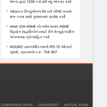
લોન્ચ દ્વારા 1200 કરોડથી વધુ એકત્ર કર્યા
ઓયસ્ટર રિન્યુએબલ વિન્ડનો બીજો તબક્કો
શરૂ કરવા સાથે ગુજરાતમાં પ્રવેશ કર્યો
AMA- OIA MSME કોન્ક્લેવ ૨૦૨૬ MSME
ઉદ્યોગ સાહસિકોને સ્માર્ટ રીતે મેન્યુફેક્ચરિંગ
અપનાવવા પ્રોત્સાહિત કર્યા
MOLBIO ડાયગ્નોસ્ટિક્સનો IPO 10 ઓગસ્ટે
ખૂલશે, પ્રાઇસબેન્ડ રૂ. 768- 807
CORPORATE NEWS
COMMODITY
MUTUAL FUND