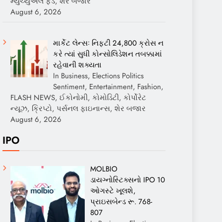
મ્યુચ્યુઅલ ફંડ, શેર બજાર
August 6, 2026
માર્કેટ લેન્સઃ નિફ્ટી 24,800 ક્રોસ ન
કરે ત્યાં સુધી કોન્સોલિડેશન તબક્કામાં
રહેવાની શક્યતા
In Business, Elections Politics
Sentiment, Entertainment, Fashion,
FLASH NEWS, ઈકોનોમી, કોમોડિટી, કોર્પોરેટ
ન્યૂઝ, ક્રિપ્ટો, પર્સનલ ફાઇનાન્સ, શેર બજાર
August 6, 2026
IPO
MOLBIO
ડાયગ્નોસ્ટિક્સનો IPO 10
ઓગસ્ટે ખૂલશે,
પ્રાઇસબેન્ડ રૂ. 768-
807