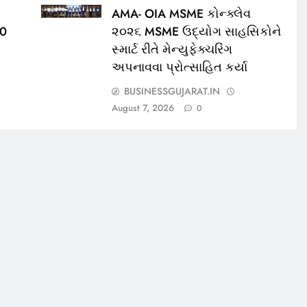
AMA- OIA MSME કોન્ક્લેવ
00
૨૦૨૬ MSME ઉદ્યોગ સાહસિકોને
સ્માર્ટ રીતે મેન્યુફેક્ચરિંગ
અપનાવવા પ્રોત્સાહિત કર્યા
BUSINESSGUJARAT.IN
August 7, 2026
0