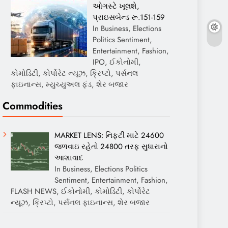
ઓગસ્ટે ખૂલશે,
પ્રાઇસબેન્ડ રૂ.151-159
In Business, Elections
Politics Sentiment,
Entertainment, Fashion,
IPO, ઈકોનોમી,
કોમોડિટી, કોર્પોરેટ ન્યૂઝ, ક્રિપ્ટો, પર્સનલ
ફાઇનાન્સ, મ્યુચ્યુઅલ ફંડ, શેર બજાર
Commodities
MARKET LENS: નિફ્ટી માટે 24600
જળવાઇ રહેતો 24800 તરફ સુધારાનો
આશાવાદ
In Business, Elections Politics
Sentiment, Entertainment, Fashion,
FLASH NEWS, ઈકોનોમી, કોમોડિટી, કોર્પોરેટ
ન્યૂઝ, ક્રિપ્ટો, પર્સનલ ફાઇનાન્સ, શેર બજાર