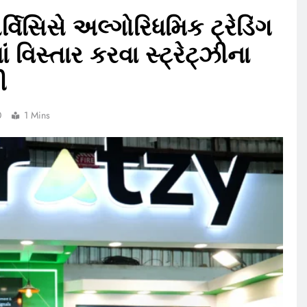
વિસિસે અલ્ગોરિધમિક ટ્રેડિંગ
ાં વિસ્તાર કરવા સ્ટ્રેટ્ઝીના
ી
0
1 Mins