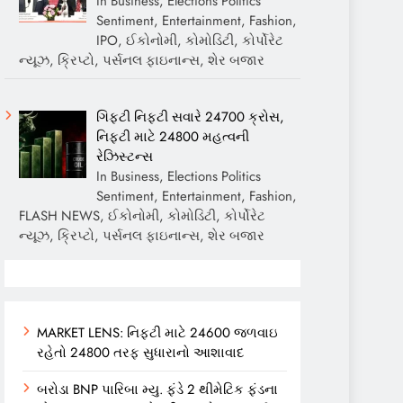
In Business, Elections Politics
Sentiment, Entertainment, Fashion,
IPO, ઈકોનોમી, કોમોડિટી, કોર્પોરેટ
ન્યૂઝ, ક્રિપ્ટો, પર્સનલ ફાઇનાન્સ, શેર બજાર
ગિફ્ટી નિફ્ટી સવારે 24700 ક્રોસ,
નિફ્ટી માટે 24800 મહત્વની
રેઝિસ્ટન્સ
In Business, Elections Politics
Sentiment, Entertainment, Fashion,
FLASH NEWS, ઈકોનોમી, કોમોડિટી, કોર્પોરેટ
ન્યૂઝ, ક્રિપ્ટો, પર્સનલ ફાઇનાન્સ, શેર બજાર
MARKET LENS: નિફ્ટી માટે 24600 જળવાઇ
રહેતો 24800 તરફ સુધારાનો આશાવાદ
બરોડા BNP પારિબા મ્યુ. ફંડે 2 થીમેટિક ફંડના