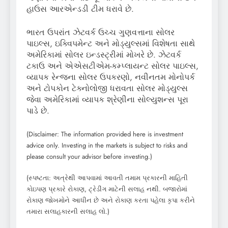
હાઉસ આરએન્ડડી ટીમ ધરાવે છે.
ભારત ઉપરાંત ઝેટવર્ક ઉચ્ચ ગુણવત્તાના સોલર
પાઇલ્સ, ઇક્વિપમેન્ટ અને મોડ્યુલ્સમાં વિશેષતા સાથે
અમેરિકામાં સોલર ઇન્ડસ્ટ્રીમાં મોખરે છે. ઝેટવર્ક
ટકાઉ અને એએસટીએમ-કમ્પ્લાયન્ટ સોલર પાઇલ્સ,
વ્યાપક રેન્જના સોલર ઉપકરણો, નવીનતમ મોનોપર્ક
અને ટોપકોન ટેક્નોલોજી ધરાવતા સોલર મોડ્યુલ્સ
જેવા અમેરિકામાં વ્યાપક શ્રેણીના સોલ્યુશન્સ પૂરા
પાડે છે.
(Disclaimer: The information provided here is investment
advice only. Investing in the markets is subject to risks and
please consult your advisor before investing.)
(સ્પષ્ટતા: અત્રેથી આપવામાં આવતી તમામ પ્રકારની માહિતી
કોઇપણ પ્રકારે રોકાણ, ટ્રેડીંગ માટેની સલાહ નથી. બજારોમાં
રોકાણ જોખમોને આધીન છે અને રોકાણ કરતા પહેલા કૃપા કરીને
તમારા સલાહકારની સલાહ લો.)