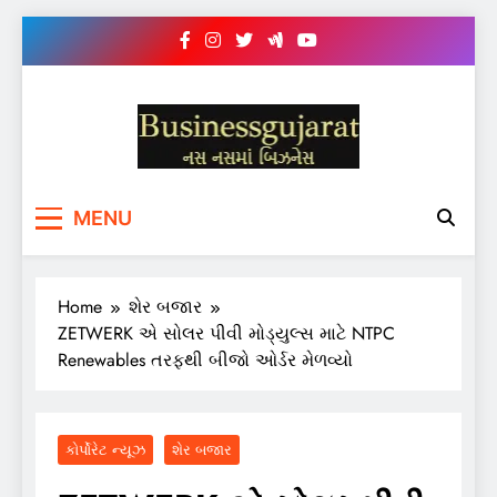
Skip
to
content
BUSINESS GUJARAT
નસ-નસ માં બિઝનેસ
MENU
Home
શેર બજાર
ZETWERK એ સોલર પીવી મોડ્યુલ્સ માટે NTPC
Renewables તરફથી બીજો ઓર્ડર મેળવ્યો
કોર્પોરેટ ન્યૂઝ
શેર બજાર