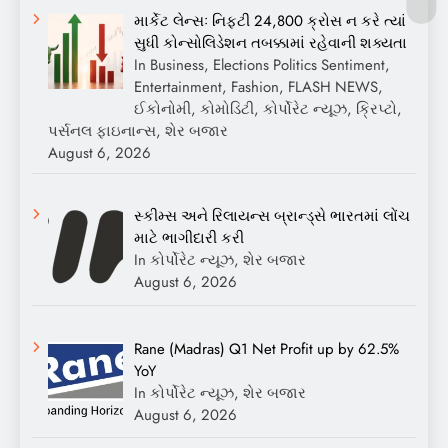
માર્કેટ લેન્સઃ નિફ્ટી 24,800 ક્રોસ ન કરે ત્યાં
સુધી કોન્સોલિડેશન તબક્કામાં રહેવાની શક્યતા
In Business, Elections Politics Sentiment,
Entertainment, Fashion, FLASH NEWS,
ઈકોનોમી, કોમોડિટી, કોર્પોરેટ ન્યૂઝ, ક્રિપ્ટો,
પર્સનલ ફાઇનાન્સ, શેર બજાર
August 6, 2026
સ્કીમ્સ અને રિલાયન્સ બ્રાન્ડ્સે ભારતમાં લોંચ
માટે ભાગીદારી કરી
In કોર્પોરેટ ન્યૂઝ, શેર બજાર
August 6, 2026
Rane (Madras) Q1 Net Profit up by 62.5%
YoY
In કોર્પોરેટ ન્યૂઝ, શેર બજાર
August 6, 2026