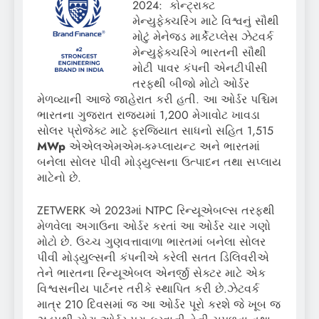
2024: કોન્ટ્રાક્ટ
મેન્યુફેક્ચરિંગ માટે વિશ્વનું સૌથી
મોટું મેનેજ્ડ માર્કેટપ્લેસ ઝેટવર્ક
મેન્યુફેક્ચરિંગે ભારતની સૌથી
મોટી પાવર કંપની એનટીપીસી
તરફથી બીજો મોટો ઓર્ડર
મેળવ્યાની આજે જાહેરાત કરી હતી. આ ઓર્ડર પશ્ચિમ
ભારતના ગુજરાત રાજ્યમાં 1,200 મેગાવોટ ખાવડા
સોલર પ્રોજેક્ટ માટે ફરજિયાત સાધનો સહિત 1,515
MWp
એએલએમએમ-કમ્પ્લાયન્ટ અને ભારતમાં
બનેલા સોલર પીવી મોડ્યુલ્સના ઉત્પાદન તથા સપ્લાય
માટેનો છે.
ZETWERK
એ 2023માં NTPC રિન્યૂએબલ્સ તરફથી
મેળવેલા અગાઉના ઓર્ડર કરતાં આ ઓર્ડર ચાર ગણો
મોટો છે. ઉચ્ચ ગુણવત્તાવાળા ભારતમાં બનેલા સોલર
પીવી મોડ્યુલ્સની કંપનીએ કરેલી સતત ડિલિવરીએ
તેને ભારતના રિન્યૂએબલ એનર્જી સેક્ટર માટે એક
વિશ્વસનીય પાર્ટનર તરીકે સ્થાપિત કરી છે.ઝેટવર્ક
માત્ર 210 દિવસમાં જ આ ઓર્ડર પૂરો કરશે જે ખૂબ જ