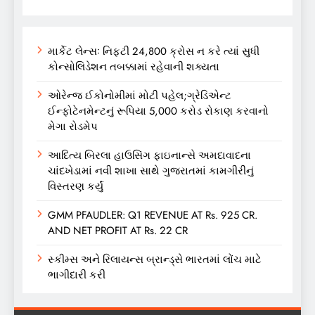
માર્કેટ લેન્સઃ નિફ્ટી 24,800 ક્રોસ ન કરે ત્યાં સુધી
કોન્સોલિડેશન તબક્કામાં રહેવાની શક્યતા
ઓરેન્જ ઈકોનોમીમાં મોટી પહેલ;ગ્રેડિએન્ટ
ઈન્ફોટેનમેન્ટનું રૂપિયા 5,000 કરોડ રોકાણ કરવાનો
મેગા રોડમેપ
આદિત્ય બિરલા હાઉસિંગ ફાઇનાન્સે અમદાવાદના
ચાંદખેડામાં નવી શાખા સાથે ગુજરાતમાં કામગીરીનું
વિસ્તરણ કર્યું
GMM PFAUDLER: Q1 REVENUE AT Rs. 925 CR.
AND NET PROFIT AT Rs. 22 CR
સ્કીમ્સ અને રિલાયન્સ બ્રાન્ડ્સે ભારતમાં લોંચ માટે
ભાગીદારી કરી