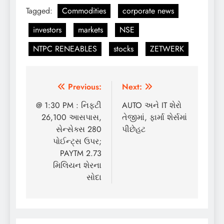
Tagged:
Commodities
corporate news
investors
markets
NSE
NTPC RENEABLES
stocks
ZETWERK
Post
Previous:
Next:
navigation
@ 1:30 PM : નિફ્ટી
AUTO અને IT શેરો
26,100 આસપાસ,
તેજીમાં, ફાર્મા શેર્સમાં
સેન્સેક્સ 280
પીછેહટ
પોઈન્ટ્સ ઉપર;
PAYTM 2.73
મિલિયન શેરના
સોદા