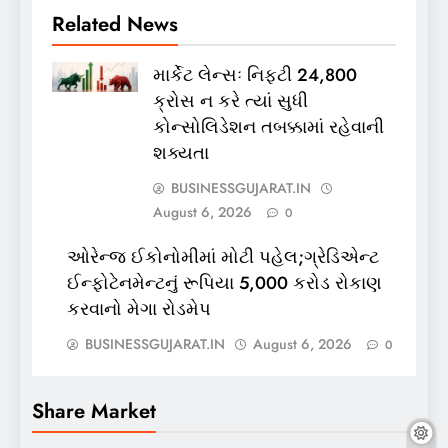
Related News
માર્કેટ લેન્સઃ નિફ્ટી 24,800
ક્રોસ ન કરે ત્યાં સુધી
કોન્સોલિડેશન તબક્કામાં રહેવાની
શક્યતા
BUSINESSGUJARAT.IN
August 6, 2026
0
ઓરેન્જ ઈકોનોમીમાં મોટી પહેલ;ગ્રેડિએન્ટ
ઈન્ફોટેનમેન્ટનું રૂપિયા 5,000 કરોડ રોકાણ
કરવાનો મેગા રોડમેપ
BUSINESSGUJARAT.IN
August 6, 2026
0
Share Market