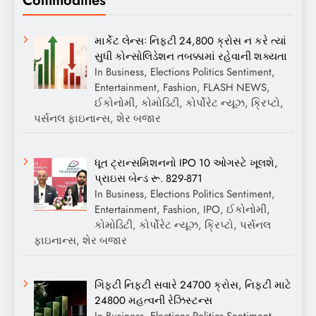
માર્કેટ લેન્સઃ નિફ્ટી 24,800 ક્રોસ ન કરે ત્યાં
સુધી કોન્સોલિડેશન તબક્કામાં રહેવાની શક્યતા
In Business, Elections Politics Sentiment,
Entertainment, Fashion, FLASH NEWS,
ઈકોનોમી, કોમોડિટી, કોર્પોરેટ ન્યૂઝ, ક્રિપ્ટો,
પર્સનલ ફાઇનાન્સ, શેર બજાર
ધૂત ટ્રાન્સમિશનનો IPO 10 ઓગસ્ટે ખૂલશે,
પ્રાઇસ બેન્ડ રૂ. 829-871
In Business, Elections Politics Sentiment,
Entertainment, Fashion, IPO, ઈકોનોમી,
કોમોડિટી, કોર્પોરેટ ન્યૂઝ, ક્રિપ્ટો, પર્સનલ
ફાઇનાન્સ, શેર બજાર
ગિફ્ટી નિફ્ટી સવારે 24700 ક્રોસ, નિફ્ટી માટે
24800 મહત્વની રેઝિસ્ટન્સ