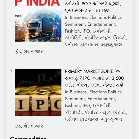
કરોડનો IPO 7 ઓગસ્ટે ખૂલશે,
પ્રાઇસબેન્ડ રૂ.151-159
In Business, Elections Politics
Sentiment, Entertainment,
Fashion, IPO, ઈકોનોમી,
કોમોડિટી, કોર્પોરેટ ન્યૂઝ, ક્રિપ્ટો,
પર્સનલ ફાઇનાન્સ, મ્યુચ્યુઅલ
ફંડ, શેર બજાર
PRIMERY MARKET ZONE: આ
સપ્તાહે 7 IPO આશરે રૂ. 3,500
કરોડ એકત્ર કરવા એન્ટર થશે
In Business, Elections Politics
Sentiment, Entertainment,
Fashion, IPO, ઈકોનોમી,
કોમોડિટી, કોર્પોરેટ ન્યૂઝ, ક્રિપ્ટો,
પર્સનલ ફાઇનાન્સ, મ્યુચ્યુઅલ
ફંડ, શેર બજાર
Commodities