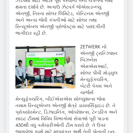
ઝડપથી મોટા ઓર્ડર પૂરા કરવાની તેની ચપળતા તથા
ક્ષમતા દર્શાવે છે. અગાઉ ઝેટવર્ક જેએસડબ્લ્યુ
એનર્જી, તિસ્તા સોલર લિમિટેડ, કોન્ટિનમ એનર્જી
અને અન્ય જેવી કંપનીઓ માટે સોલર તથા
રિન્યૂએબલ એનર્જી પ્રોજેક્ટ્સ માટે પસંદગીની
ભાગીદાર રહી છે.
ZETWERK નો
એનર્જી ટ્રાન્ઝિશન
બિઝનેસ
એમએસઆઈ,
સોલર પીવી મોડ્યુલ
મેન્યુફેક્ચરિંગ,
બેટરી પેક્સ અને
ચાર્જર્સ
મેન્યુફેક્ચરિંગ, બીઈએસએસ સોલ્યુશન્સ જેવા
તમામ રિન્યૂએબલ એનર્જી ક્ષેત્રે ડાયવર્સિફાઇડ છે. તે
પ્રોક્યોરમેન્ટ, ડિઝાઇનિંગ, ઓપરેશન્સ, ટેન્ડરિંગ અને
સાઇટ ટીમમાં વિવિધ વિભાગોમાં સેવાઓ પૂરી પાડતા
450થી વધુ કર્મચારીઓની ટીમ ધરાવે છે. તે ઉપર
જણાવેલા કામો માટે મૂલ્યાંકન અર્થે તેની પોતાની ઇન-