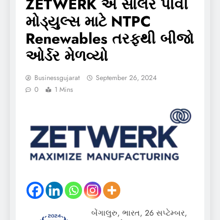
ZETWERK એ સોલર પીવી
મોડ્યુલ્સ માટે NTPC
Renewables તરફથી બીજો
ઓર્ડર મેળવ્યો
Businessgujarat
September 26, 2024
0
1 Mins
બેંગાલુરુ, ભારત, 26 સપ્ટેમ્બર,