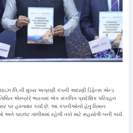
ાઇઝ લિ.ની મુખ્ય અગ્રણી કંપની અદાણી ડિફેન્સ એન્ડ
્રતિષ્ઠિત એમ્બ્રેરે ભારતમાં એક સંકલિત પ્રાદેશિક પરિવહન
ર પર હસ્તાક્ષર કર્યા છે. આ કંપનીઓનો હેતુ વિમાન
ાઓ અને પાઇલટ તાલીમમાં રહેલી તકો માટે સહયોગી બની કાર્ય