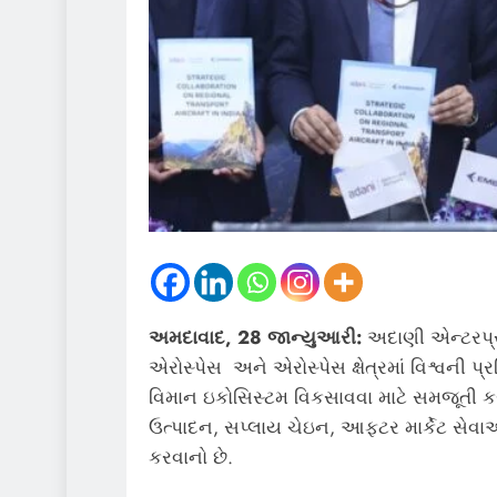
અમદાવાદ
, 28 જાન્યુઆરી:
અદાણી એન્ટરપ્ર
એરોસ્પેસ અને એરોસ્પેસ ક્ષેત્રમાં વિશ્વની પ
વિમાન ઇકોસિસ્ટમ વિકસાવવા માટે સમજૂતી કરા
ઉત્પાદન, સપ્લાય ચેઇન, આફ્ટર માર્કેટ સેવ
કરવાનો છે.