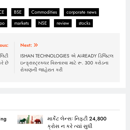
CE
BSE
Commodities
corporate news
ipo
markets
NSE
review
stocks
ous:
Next:
લિટી
ISHAN TECHNOLOGIES એ AI-READY ડિજિટલ
રે છે
ઇન્ફ્રાસ્ટ્રક્ચર વિસ્તારવા માટે રૂ. 300 કરોડના
રોકાણની જાહેરાત કરી
ing
માર્કેટ લેન્સઃ નિફ્ટી 24,800
ક્રોસ ન કરે ત્યાં સુધી