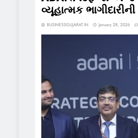
વ્યૂહાત્મક ભાગીદારીની
BUSINESSGUJARAT.IN
January 28, 2026