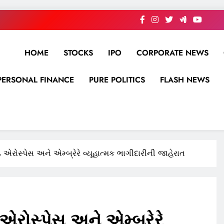
HOME
STOCKS
IPO
CORPORATE NEWS
PERSONAL FINANCE
PURE POLITICS
FLASH NEWS
એરોસ્પેસ અને એમ્બ્રેરે વ્યૂહાત્મક ભાગીદારીની જાહેરાત
રોસ્પેસ અને એમ્બ્રેરે