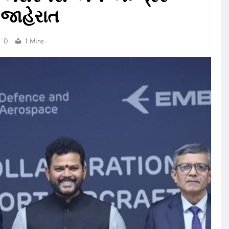
 જાહેરાત
0
1 Mins