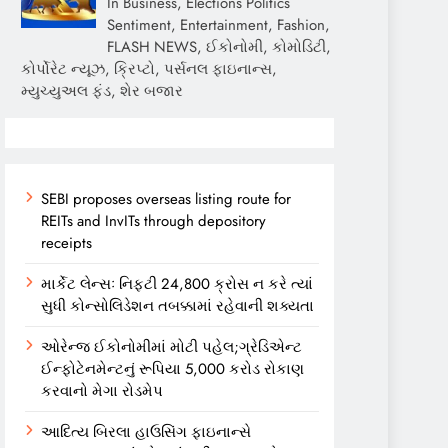
In Business, Elections Politics
Sentiment, Entertainment, Fashion,
FLASH NEWS, ઈકોનોમી, કોમોડિટી,
કોર્પોરેટ ન્યૂઝ, ક્રિપ્ટો, પર્સનલ ફાઇનાન્સ,
મ્યુચ્યુઅલ ફંડ, શેર બજાર
SEBI proposes overseas listing route for
REITs and InvITs through depository
receipts
માર્કેટ લેન્સઃ નિફ્ટી 24,800 ક્રોસ ન કરે ત્યાં
સુધી કોન્સોલિડેશન તબક્કામાં રહેવાની શક્યતા
ઓરેન્જ ઈકોનોમીમાં મોટી પહેલ;ગ્રેડિએન્ટ
ઈન્ફોટેનમેન્ટનું રૂપિયા 5,000 કરોડ રોકાણ
કરવાનો મેગા રોડમેપ
આદિત્ય બિરલા હાઉસિંગ ફાઇનાન્સે