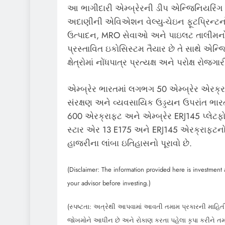
આ ભાગીદારી એમ્બ્રેરની ડીપ એન્જિનિયરિંગ
અદાણીની એવિએશન વેલ્યુ-ચેઇન ફૂટપ્રિન્ટનો 
ઉત્પાદન, MRO સેવાઓ અને પાઇલટ તાલીમનો સ
પ્રસ્તાવિત ઇકોસિસ્ટમ તૈયાર છે તે સાથે એન્
ક્ષેત્રોમાં નોંધપાત્ર પ્રત્યક્ષ અને પરોક્ષ રોજગાર
એમ્બ્રેર ભારતમાં લગભગ 50 એમ્બ્રેર એરક્રા
સંરક્ષણ અને વ્યવસાયિક ઉડ્ડયન ઉપરાંત ભારતી
600 એરક્રાફ્ટ અને એમ્બ્રેર ERJ145 પ્લેટફો
સ્ટાર એર 13 E175 અને ERJ145 એરક્રાફ્ટનો
હાજરીના લાંબા ઇતિહાસનો પૂરાવો છે.
(Disclaimer: The information provided here is investment a
your advisor before investing.)
(સ્પષ્ટતા: અત્રેથી આપવામાં આવતી તમામ પ્રકારની માહિતી
જોખમોને આધીન છે અને રોકાણ કરતા પહેલા કૃપા કરીને ત