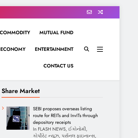
COMMODITY
MUTUAL FUND
ECONOMY
ENTERTAINMENT
CONTACT US
Share Market
SEBI proposes overseas listing
route for REITs and InvITs through
depository receipts
In FLASH NEWS, ઈકોનોમી,
કોર્પોરેટ ન્યૂઝ, પર્સનલ ફાઇનાન્સ,