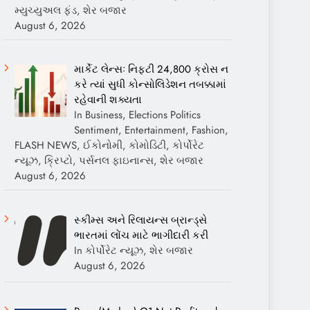
મ્યુચ્યુઅલ ફંડ, શેર બજાર
August 6, 2026
માર્કેટ લેન્સઃ નિફ્ટી 24,800 ક્રોસ ન
કરે ત્યાં સુધી કોન્સોલિડેશન તબક્કામાં
રહેવાની શક્યતા
In Business, Elections Politics
Sentiment, Entertainment, Fashion,
FLASH NEWS, ઈકોનોમી, કોમોડિટી, કોર્પોરેટ
ન્યૂઝ, ક્રિપ્ટો, પર્સનલ ફાઇનાન્સ, શેર બજાર
August 6, 2026
સ્કીમ્સ અને રિલાયન્સ બ્રાન્ડ્સે
ભારતમાં લોંચ માટે ભાગીદારી કરી
In કોર્પોરેટ ન્યૂઝ, શેર બજાર
August 6, 2026