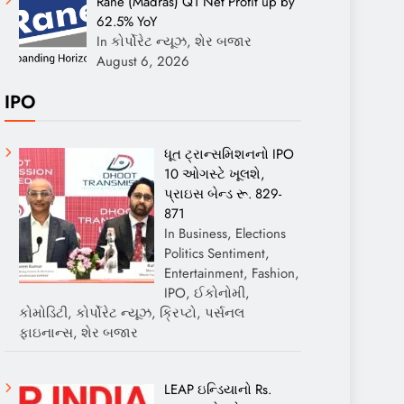
Rane (Madras) Q1 Net Profit up by
62.5% YoY
In કોર્પોરેટ ન્યૂઝ, શેર બજાર
August 6, 2026
IPO
ધૂત ટ્રાન્સમિશનનો IPO
10 ઓગસ્ટે ખૂલશે,
પ્રાઇસ બેન્ડ રૂ. 829-
871
In Business, Elections
Politics Sentiment,
Entertainment, Fashion,
IPO, ઈકોનોમી,
કોમોડિટી, કોર્પોરેટ ન્યૂઝ, ક્રિપ્ટો, પર્સનલ
ફાઇનાન્સ, શેર બજાર
LEAP ઇન્ડિયાનો Rs.