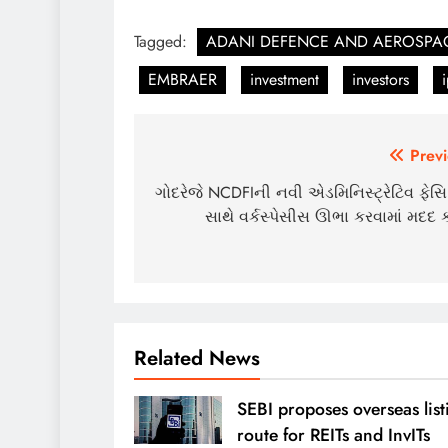
Tagged:
ADANI DEFENCE AND AEROSPA
EMBRAER
investment
investors
Post
Previ
navigation
ગોદરેજે NCDFIની નવી એડમિનિસ્ટ્રેટિવ ફેસિ
સાથે વર્કસ્પેસીસ ઊભા કરવામાં મદદ ક
Related News
SEBI proposes overseas list
route for REITs and InvITs