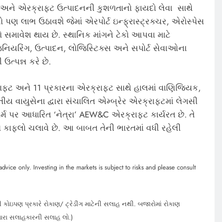
 અને એરક્રાફ્ટ ઉત્પાદનની કુશળતાનો ફાયદો લેવા સાથે
પણ લાભ ઉઠાવશે જેમાં એરપોર્ટ ઇન્ફ્રાસ્ટ્રક્ચર, એરોસ્પેસ
માવેશ થાય છે. સ્થાનિક માંગને ટેકો આપવા માટે
જિનિયરિંગ, ઉત્પાદન, લોજિસ્ટિક્સ અને સપોર્ટ સેવાઓના
ી ઉત્પન્ન કરે છે.
ફ્ટ અને 11 પ્રકારના એરક્રાફ્ટ સાથે હાલમાં વાણિજ્યિક,
ય વાયુસેના દ્વારા સંચાલિત એમ્બ્રેર એરક્રાફ્ટમાં લેગસી
ર્મ પર આધારિત ‘નેત્રા’ AEW&C એરક્રાફ્ટ કાર્યરત છે. તે
 કાફલો ચલાવે છે. આ બાબત તેની ભારતમાં વધી રહેલી
dvice only. Investing in the markets is subject to risks and please consult
 કોઇપણ પ્રકારે રોકાણ/ ટ્રેડીંગ માટેની સલાહ નથી. બજારોમાં રોકાણ
મારા સલાહકારની સલાહ લો.)