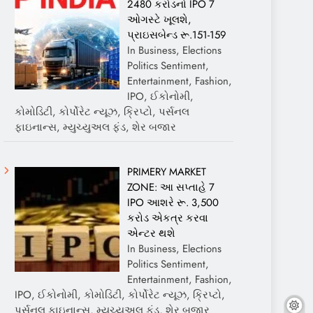
2480 કરોડનો IPO 7
ઓગસ્ટે ખૂલશે,
પ્રાઇસબેન્ડ રૂ.151-159
In Business, Elections
Politics Sentiment,
Entertainment, Fashion,
IPO, ઈકોનોમી,
કોમોડિટી, કોર્પોરેટ ન્યૂઝ, ક્રિપ્ટો, પર્સનલ
ફાઇનાન્સ, મ્યુચ્યુઅલ ફંડ, શેર બજાર
PRIMERY MARKET
ZONE: આ સપ્તાહે 7
IPO આશરે રૂ. 3,500
કરોડ એકત્ર કરવા
એન્ટર થશે
In Business, Elections
Politics Sentiment,
Entertainment, Fashion,
IPO, ઈકોનોમી, કોમોડિટી, કોર્પોરેટ ન્યૂઝ, ક્રિપ્ટો,
પર્સનલ ફાઇનાન્સ, મ્યુચ્યુઅલ ફંડ, શેર બજાર