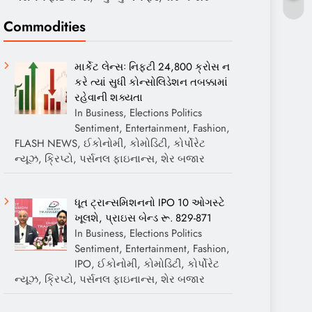
Commodities
માર્કેટ લેન્સઃ નિફ્ટી 24,800 ક્રોસ ન
કરે ત્યાં સુધી કોન્સોલિડેશન તબક્કામાં
રહેવાની શક્યતા
In Business, Elections Politics
Sentiment, Entertainment, Fashion,
FLASH NEWS, ઈકોનોમી, કોમોડિટી, કોર્પોરેટ
ન્યૂઝ, ક્રિપ્ટો, પર્સનલ ફાઇનાન્સ, શેર બજાર
ધૂત ટ્રાન્સમિશનનો IPO 10 ઓગસ્ટે
ખૂલશે, પ્રાઇસ બેન્ડ રૂ. 829-871
In Business, Elections Politics
Sentiment, Entertainment, Fashion,
IPO, ઈકોનોમી, કોમોડિટી, કોર્પોરેટ
ન્યૂઝ, ક્રિપ્ટો, પર્સનલ ફાઇનાન્સ, શેર બજાર