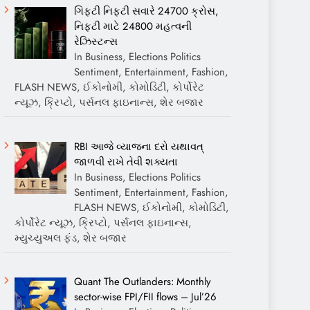
ગિફ્ટી નિફ્ટી સવારે 24700 ક્રોસ,
નિફ્ટી માટે 24800 મહત્વની
રેઝિસ્ટન્સ
In Business, Elections Politics
Sentiment, Entertainment, Fashion,
FLASH NEWS, ઈકોનોમી, કોમોડિટી, કોર્પોરેટ
ન્યૂઝ, ક્રિપ્ટો, પર્સનલ ફાઇનાન્સ, શેર બજાર
RBI આજે વ્યાજના દરો યથાવત્
જાળવી રાખે તેવી શક્યતા
In Business, Elections Politics
Sentiment, Entertainment, Fashion,
FLASH NEWS, ઈકોનોમી, કોમોડિટી,
કોર્પોરેટ ન્યૂઝ, ક્રિપ્ટો, પર્સનલ ફાઇનાન્સ,
મ્યુચ્યુઅલ ફંડ, શેર બજાર
Quant The Outlanders: Monthly
sector-wise FPI/FII flows – Jul’26