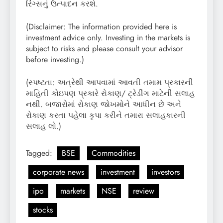
રિંગ્સનું ઉત્પાદન કરશે.
(Disclaimer: The information provided here is
investment advice only. Investing in the markets is
subject to risks and please consult your advisor
before investing.)
(સ્પષ્ટતા: અત્રેથી આપવામાં આવતી તમામ પ્રકારની
માહિતી કોઇપણ પ્રકારે રોકાણ/ ટ્રેડીંગ માટેની સલાહ
નથી. બજારોમાં રોકાણ જોખમોને આધીન છે અને
રોકાણ કરતા પહેલા કૃપા કરીને તમારા સલાહકારની
સલાહ લો.)
Tagged:
BSE
Commodities
corporate news
investment
investors
ipo
markets
NSE
review
stocks