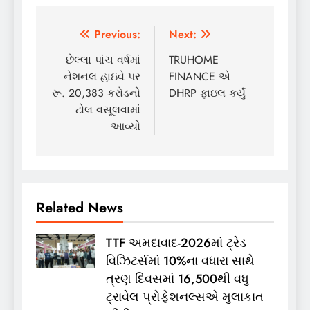
Post
Previous:
Next:
navigation
છેલ્લા પાંચ વર્ષમાં
TRUHOME
નેશનલ હાઇવે પર
FINANCE એ
રૂ. 20,383 કરોડનો
DHRP ફાઇલ કર્યું
ટોલ વસૂલવામાં
આવ્યો
Related News
TTF અમદાવાદ-2026માં ટ્રેડ
વિઝિટર્સમાં 10%ના વધારા સાથે
ત્રણ દિવસમાં 16,500થી વધુ
ટ્રાવેલ પ્રોફેશનલ્સએ મુલાકાત