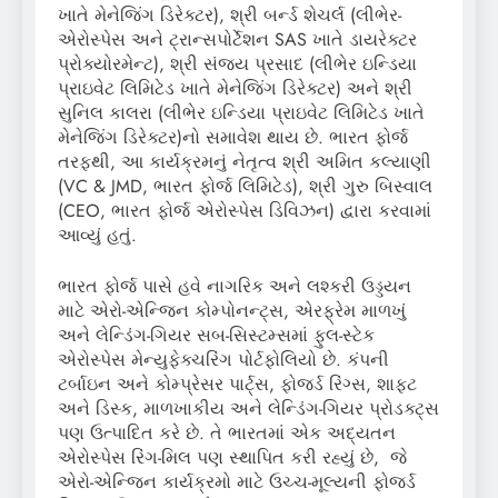
ખાતે મેનેજિંગ ડિરેક્ટર), શ્રી બર્ન્ડ શેચર્લ (લીભેર-
એરોસ્પેસ અને ટ્રાન્સપોર્ટેશન SAS ખાતે ડાયરેક્ટર
પ્રોક્યોરમેન્ટ), શ્રી સંજય પ્રસાદ (લીભેર ઇન્ડિયા
પ્રાઇવેટ લિમિટેડ ખાતે મેનેજિંગ ડિરેક્ટર) અને શ્રી
સુનિલ કાલરા (લીભેર ઇન્ડિયા પ્રાઇવેટ લિમિટેડ ખાતે
મેનેજિંગ ડિરેક્ટર)નો સમાવેશ થાય છે. ભારત ફોર્જ
તરફથી, આ કાર્યક્રમનું નેતૃત્વ શ્રી અમિત કલ્યાણી
(VC & JMD, ભારત ફોર્જ લિમિટેડ), શ્રી ગુરુ બિસ્વાલ
(CEO, ભારત ફોર્જ એરોસ્પેસ ડિવિઝન) દ્વારા કરવામાં
આવ્યું હતું.
ભારત ફોર્જ પાસે હવે નાગરિક અને લશ્કરી ઉડ્ડયન
માટે એરો-એન્જિન કોમ્પોનન્ટ્સ, એરફ્રેમ માળખું
અને લેન્ડિંગ-ગિયર સબ-સિસ્ટમ્સમાં ફુલ-સ્ટેક
એરોસ્પેસ મેન્યુફેક્ચરિંગ પોર્ટફોલિયો છે. કંપની
ટર્બાઇન અને કોમ્પ્રેસર પાર્ટ્સ, ફોર્જ્ડ રિંગ્સ, શાફ્ટ
અને ડિસ્ક, માળખાકીય અને લેન્ડિંગ-ગિયર પ્રોડક્ટ્સ
પણ ઉત્પાદિત કરે છે. તે ભારતમાં એક અદ્યતન
એરોસ્પેસ રિંગ-મિલ પણ સ્થાપિત કરી રહ્યું છે, જે
એરો-એન્જિન કાર્યક્રમો માટે ઉચ્ચ-મૂલ્યની ફોર્જ્ડ