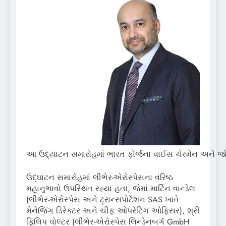
આ ઉદ્યાટન સમારોહમાં ભારત ફોર્જના વાઈસ ચેરમેન અને જોઈન્
ઉદ્ઘાટન સમારોહમાં લીભેર-એરોસ્પેસના વરિષ્ઠ
મહાનુભાવો ઉપસ્થિત રહ્યા હતા, જેમાં માર્ટિન વાન્ડેલ
(લીભેર-એરોસ્પેસ અને ટ્રાન્સપોર્ટેશન SAS ખાતે
મેનેજિંગ ડિરેક્ટર અને ચીફ ઓપરેટિંગ ઓફિસર), શ્રી
ફિલિપ વોલ્ટર (લીભેર-એરોસ્પેસ લિન્ડેનબર્ગ GmbH