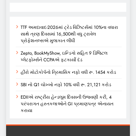
TTF અમદાવાદ-2026માં ટ્રેડ વિઝિટર્સમાં 10%ના વધારા
સાથે ત્રણ દિવસમાં 16,500થી વધુ ટ્રાવેલ
પ્રોફેશનલ્સએ મુલાકાત લીધી
Zepto, BookMyShow, ઇન્ડિગો સહિત 9 ડિજિટલ
પ્લેટફોર્મ્સને CCPAએ ફટકાર્યો દંડ
હીરો મોટોકોર્પનો ત્રિમાસિક નફો વધી રૂ. 1454 કરોડ
SBI નો Q1 ચોખ્ખો નફો 10% વધી રૂ. 21,121 કરોડ
EDIIએ રાષ્ટ્રીય હેન્ડલૂમ દિવસની ઉજવણી કરી, 4
પરંપરાગત હસ્તકલાઓને GI પ્રમાણપત્ર એનાયત
કરાયા