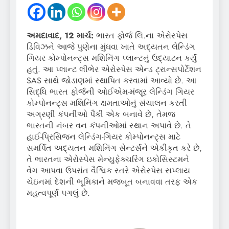
અમદાવાદ
,
1
2 માર્ચ:
ભારત ફોર્જ લિ.ના એરોસ્પેસ
ડિવિઝને આજે પુણેના મુંઘવા ખાતે અદ્યતન લેન્ડિંગ
ગિયર કોમ્પોનન્ટ્સ મશિનિંગ પ્લાન્ટનું ઉદ્યાટન કર્યું
હતું. આ પ્લાન્ટ લીભેર એરોસ્પેસ એન્ડ ટ્રાન્સપોર્ટેશન
SAS સાથે જોડાણમાં સ્થાપિત કરવામાં આવ્યો છે. આ
સિદ્ધિ ભારત ફોર્જની ઓઈએમ-મંજૂર લેન્ડિંગ ગિયર
કોમ્પોનન્ટ્સ મશિનિંગ ક્ષમતાઓનું સંચાલન કરતી
અગ્રણી કંપનીઓ પૈકી એક બનાવે છે, તેમજ
ભારતની નંબર વન કંપનીઓમાં સ્થાન અપાવે છે. તે
હાઈ-પ્રિસિજન લેન્ડિંગ-ગિયર કોમ્પોનન્ટ્સ માટે
સમર્પિત અદ્યતન મશિનિંગ સેન્ટર્સને એકીકૃત કરે છે,
તે ભારતના એરોસ્પેસ મેન્યુફેક્ચરિંગ ઇકોસિસ્ટમને
વેગ આપવા ઉપરાંત વૈશ્વિક સ્તરે એરોસ્પેસ સપ્લાય
ચેઇનમાં દેશની ભૂમિકાને મજબૂત બનાવવા તરફ એક
મહત્વપૂર્ણ પગલું છે.