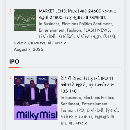
MARKET LENS: નિફ્ટી માટે 24600 જળવાઇ
રહેતો 24800 તરફ સુધારાનો આશાવાદ
In Business, Elections Politics Sentiment,
Entertainment, Fashion, FLASH NEWS,
ઈકોનોમી, કોમોડિટી, કોર્પોરેટ ન્યૂઝ, ક્રિપ્ટો,
પર્સનલ ફાઇનાન્સ, શેર બજાર
August 7, 2026
IPO
મિલ્કી મિસ્ટ ડેરી ફૂડનો IPO 11
ઓગસ્ટે ખૂલશે, પ્રાઇસબેન્ડ રૂ.
133- 140
In Business, Elections Politics
Sentiment, Entertainment,
Fashion, IPO, ઈકોનોમી, ક્રિપ્ટો,
પર્સનલ ફાઇનાન્સ, મ્યુચ્યુઅલ
ફંડ, શેર બજાર