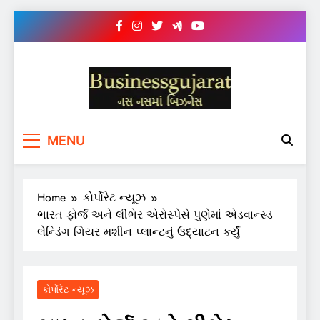
Skip
to
content
BUSINESS GUJARAT
નસ-નસ માં બિઝનેસ
MENU
Home
કોર્પોરેટ ન્યૂઝ
ભારત ફોર્જ અને લીભેર એરોસ્પેસે પુણેમાં એડવાન્સ્ડ
લેન્ડિંગ ગિયર મશીન પ્લાન્ટનું ઉદ્યાટન કર્યું
કોર્પોરેટ ન્યૂઝ