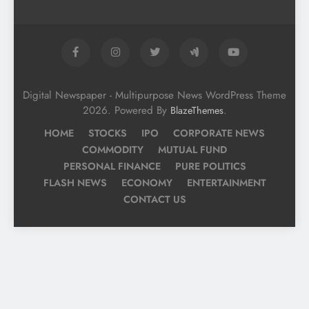
Digital Newspaper - Multipurpose News WordPress Theme
2026. Powered By
.
BlazeThemes
HOME
STOCKS
IPO
CORPORATE NEWS
COMMODITY
MUTUAL FUND
PERSONAL FINANCE
PURE POLITICS
FLASH NEWS
ECONOMY
ENTERTAINMENT
CONTACT US