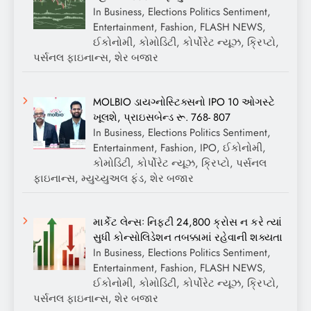
In Business, Elections Politics Sentiment,
Entertainment, Fashion, FLASH NEWS,
ઈકોનોમી, કોમોડિટી, કોર્પોરેટ ન્યૂઝ, ક્રિપ્ટો,
પર્સનલ ફાઇનાન્સ, શેર બજાર
MOLBIO ડાયગ્નોસ્ટિક્સનો IPO 10 ઓગસ્ટે
ખૂલશે, પ્રાઇસબેન્ડ રૂ. 768- 807
In Business, Elections Politics Sentiment,
Entertainment, Fashion, IPO, ઈકોનોમી,
કોમોડિટી, કોર્પોરેટ ન્યૂઝ, ક્રિપ્ટો, પર્સનલ
ફાઇનાન્સ, મ્યુચ્યુઅલ ફંડ, શેર બજાર
માર્કેટ લેન્સઃ નિફ્ટી 24,800 ક્રોસ ન કરે ત્યાં
સુધી કોન્સોલિડેશન તબક્કામાં રહેવાની શક્યતા
In Business, Elections Politics Sentiment,
Entertainment, Fashion, FLASH NEWS,
ઈકોનોમી, કોમોડિટી, કોર્પોરેટ ન્યૂઝ, ક્રિપ્ટો,
પર્સનલ ફાઇનાન્સ, શેર બજાર