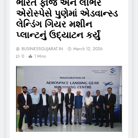
ભારત ફોર્જ અને લીભેર
એરોસ્પેસે પુણેમાં એડવાન્સ્ડ
લેન્ડિંગ ગિયર મશીન
પ્લાન્ટનું ઉદ્યાટન કર્યું
BUSINESSGUJARAT.IN
March 12, 2026
0
1 Mins