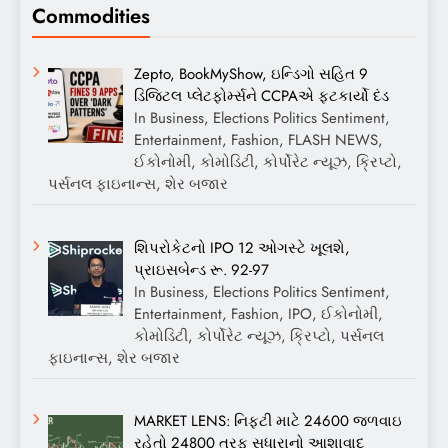
Commodities
Zepto, BookMyShow, ઇન્ડિગો સહિત 9
ડિજિટલ પ્લેટફોર્મ્સને CCPAએ ફટકાર્યો દંડ
In Business, Elections Politics Sentiment,
Entertainment, Fashion, FLASH NEWS,
ઈકોનોમી, કોમોડિટી, કોર્પોરેટ ન્યૂઝ, ક્રિપ્ટો,
પર્સનલ ફાઇનાન્સ, શેર બજાર
શિપરોકેટનો IPO 12 ઓગસ્ટે ખૂલશે,
પ્રાઇસબેન્ડ રૂ. 92-97
In Business, Elections Politics Sentiment,
Entertainment, Fashion, IPO, ઈકોનોમી,
કોમોડિટી, કોર્પોરેટ ન્યૂઝ, ક્રિપ્ટો, પર્સનલ
ફાઇનાન્સ, શેર બજાર
MARKET LENS: નિફ્ટી માટે 24600 જળવાઇ
રહેતો 24800 તરફ સુધારાનો આશાવાદ