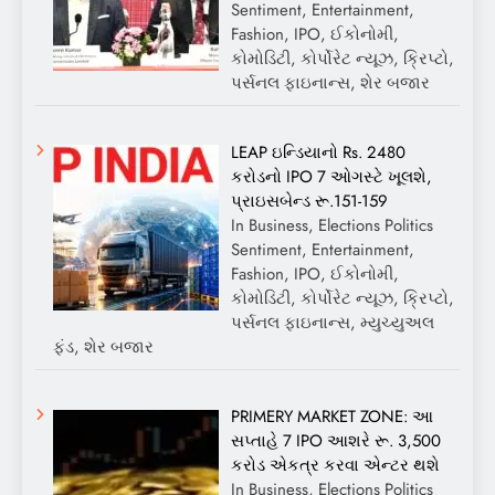
Sentiment, Entertainment,
Fashion, IPO, ઈકોનોમી,
કોમોડિટી, કોર્પોરેટ ન્યૂઝ, ક્રિપ્ટો,
પર્સનલ ફાઇનાન્સ, શેર બજાર
LEAP ઇન્ડિયાનો Rs. 2480
કરોડનો IPO 7 ઓગસ્ટે ખૂલશે,
પ્રાઇસબેન્ડ રૂ.151-159
In Business, Elections Politics
Sentiment, Entertainment,
Fashion, IPO, ઈકોનોમી,
કોમોડિટી, કોર્પોરેટ ન્યૂઝ, ક્રિપ્ટો,
પર્સનલ ફાઇનાન્સ, મ્યુચ્યુઅલ
ફંડ, શેર બજાર
PRIMERY MARKET ZONE: આ
સપ્તાહે 7 IPO આશરે રૂ. 3,500
કરોડ એકત્ર કરવા એન્ટર થશે
In Business, Elections Politics