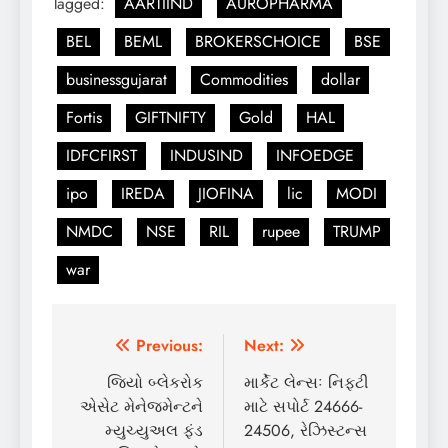
Tagged:
AARTIIND
AUROPHARMA
BEL
BEML
BROKERSCHOICE
BSE
businessgujarat
Commodities
dollar
Fortis
GIFTNIFTY
Gold
HAL
IDFCFIRST
INDUSIND
INFOEDGE
ipo
IREDA
JIOFINA
lic
MODI
NMDC
NSE
RIL
rupee
TRUMP
war
Post
Previous:
Next:
navigation
જિયો બ્લેકરોક
માર્કેટ લેન્સઃ નિફ્ટી
એસેટ મેનેજમેન્ટને
માટે સપોર્ટ 24666-
મ્યુચ્યુઅલ ફંડ
24506, રેઝિસ્ટન્સ