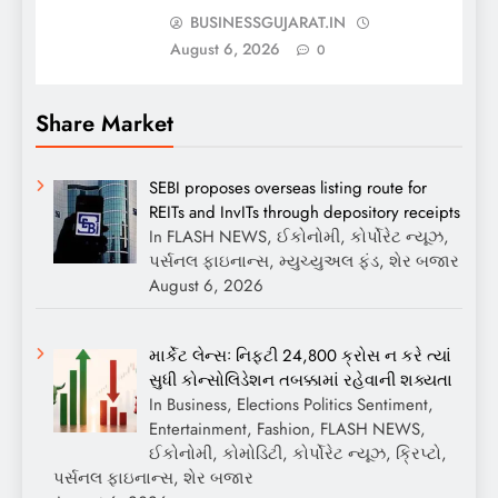
BUSINESSGUJARAT.IN
August 6, 2026
0
Share Market
SEBI proposes overseas listing route for
REITs and InvITs through depository receipts
In FLASH NEWS, ઈકોનોમી, કોર્પોરેટ ન્યૂઝ,
પર્સનલ ફાઇનાન્સ, મ્યુચ્યુઅલ ફંડ, શેર બજાર
August 6, 2026
માર્કેટ લેન્સઃ નિફ્ટી 24,800 ક્રોસ ન કરે ત્યાં
સુધી કોન્સોલિડેશન તબક્કામાં રહેવાની શક્યતા
In Business, Elections Politics Sentiment,
Entertainment, Fashion, FLASH NEWS,
ઈકોનોમી, કોમોડિટી, કોર્પોરેટ ન્યૂઝ, ક્રિપ્ટો,
પર્સનલ ફાઇનાન્સ, શેર બજાર