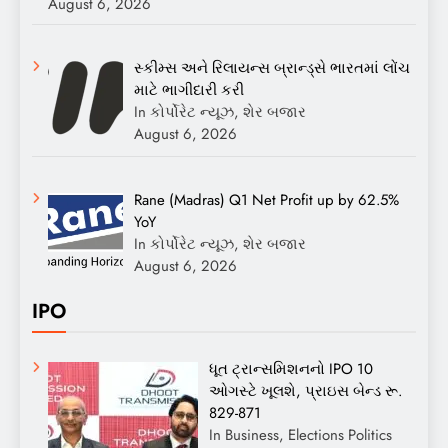
August 6, 2026
સ્કીમ્સ અને રિલાયન્સ બ્રાન્ડ્સે ભારતમાં લોંચ
માટે ભાગીદારી કરી
In કોર્પોરેટ ન્યૂઝ, શેર બજાર
August 6, 2026
Rane (Madras) Q1 Net Profit up by 62.5%
YoY
In કોર્પોરેટ ન્યૂઝ, શેર બજાર
August 6, 2026
IPO
ધૂત ટ્રાન્સમિશનનો IPO 10
ઓગસ્ટે ખૂલશે, પ્રાઇસ બેન્ડ રૂ.
829-871
In Business, Elections Politics