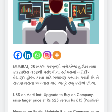
MUMBAI, 28 MAY: અગ્રણી બ્રોકરેજ હાઉસ તથા
ફંડ હાઉસ તરફથી પસંદગીના સ્ટોક્સમાં ખરીદી\
વેચાણ\ હોલ્ડ કરવા માટે ભલામણ કરવામાં આવી છે. તે
રોકાણકારોના અભ્યાસ માટે અત્રે રજૂ કરીએ છીએ.
UBS on Aarti Ind: Upgrade to Buy on Company,
raise target price at Rs 625 versus Rs 615 (Positive)
Nomura on Fortis: Maintain Buy on Company, raise