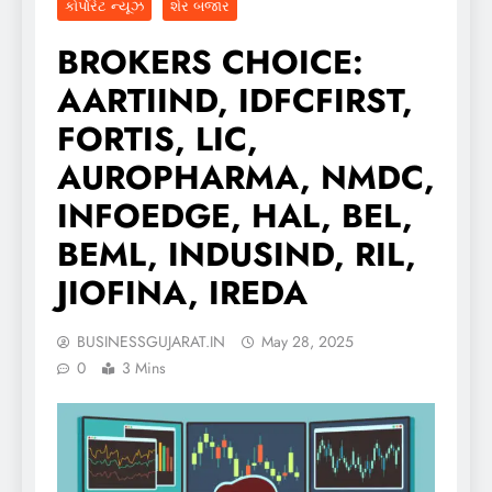
કોર્પોરેટ ન્યૂઝ
શેર બજાર
BROKERS CHOICE:
AARTIIND, IDFCFIRST,
FORTIS, LIC,
AUROPHARMA, NMDC,
INFOEDGE, HAL, BEL,
BEML, INDUSIND, RIL,
JIOFINA, IREDA
BUSINESSGUJARAT.IN
May 28, 2025
0
3 Mins