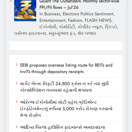
Quant The Outlanders: Monthly sector-wise
FPI/FII flows – Jul’26
In Business, Elections Politics Sentiment,
Entertainment, Fashion, FLASH NEWS,
ઈકોનોમી, કોમોડિટી, કોર્પોરેટ ન્યૂઝ, ક્રિપ્ટો,
પર્સનલ ફાઇનાન્સ, મ્યુચ્યુઅલ ફંડ, શેર બજાર
SEBI proposes overseas listing route for REITs and
InvITs through depository receipts
માર્કેટ લેન્સઃ નિફ્ટી 24,800 ક્રોસ ન કરે ત્યાં સુધી
કોન્સોલિડેશન તબક્કામાં રહેવાની શક્યતા
ઓરેન્જ ઈકોનોમીમાં મોટી પહેલ;ગ્રેડિએન્ટ
ઈન્ફોટેનમેન્ટનું રૂપિયા 5,000 કરોડ રોકાણ કરવાનો
મેગા રોડમેપ
આદિત્ય બિરલા હાઉસિંગ ફાઇનાન્સે અમદાવાદના