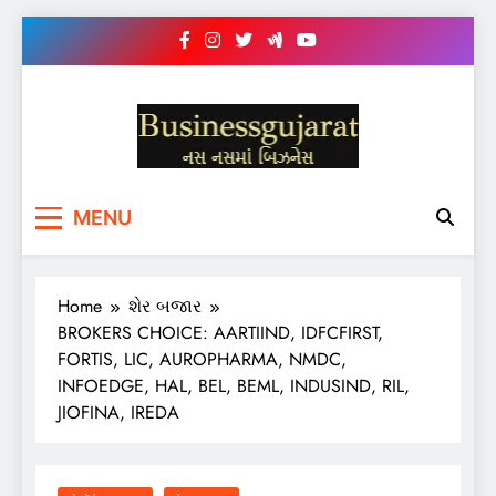
Skip
to
content
BUSINESS GUJARAT
નસ-નસ માં બિઝનેસ
MENU
Home
શેર બજાર
BROKERS CHOICE: AARTIIND, IDFCFIRST,
FORTIS, LIC, AUROPHARMA, NMDC,
INFOEDGE, HAL, BEL, BEML, INDUSIND, RIL,
JIOFINA, IREDA