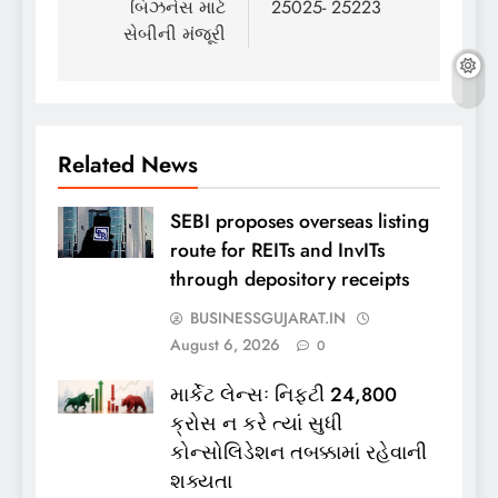
બિઝનેસ માટે
25025- 25223
સેબીની મંજૂરી
Related News
SEBI proposes overseas listing
route for REITs and InvITs
through depository receipts
BUSINESSGUJARAT.IN
August 6, 2026
0
માર્કેટ લેન્સઃ નિફ્ટી 24,800
ક્રોસ ન કરે ત્યાં સુધી
કોન્સોલિડેશન તબક્કામાં રહેવાની
શક્યતા