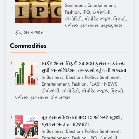
Sentiment, Entertainment,
Fashion, IPO, ઈકોનોમી,
કોમોડિટી, કોર્પોરેટ ન્યૂઝ, ક્રિપ્ટો,
પર્સનલ ફાઇનાન્સ, મ્યુચ્યુઅલ
ફંડ, શેર બજાર
Commodities
માર્કેટ લેન્સઃ નિફ્ટી 24,800 ક્રોસ ન કરે ત્યાં
સુધી કોન્સોલિડેશન તબક્કામાં રહેવાની શક્યતા
In Business, Elections Politics Sentiment,
Entertainment, Fashion, FLASH NEWS,
ઈકોનોમી, કોમોડિટી, કોર્પોરેટ ન્યૂઝ, ક્રિપ્ટો,
પર્સનલ ફાઇનાન્સ, શેર બજાર
ધૂત ટ્રાન્સમિશનનો IPO 10 ઓગસ્ટે ખૂલશે,
પ્રાઇસ બેન્ડ રૂ. 829-871
In Business, Elections Politics Sentiment,
Entertainment, Fashion, IPO, ઈકોનોમી,