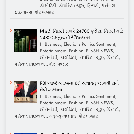
કોમોડિટી, કોર્પોરેટ ન્યૂઝ, ક્રિપ્ટો, પર્સનલ
ફાઇનાન્સ, શેર બજાર
ગિફ્ટી નિફ્ટી સવારે 24700 ક્રોસ, નિફ્ટી માટે
24800 મહત્વની રેઝિસ્ટન્સ
In Business, Elections Politics Sentiment,
Entertainment, Fashion, FLASH NEWS,
ઈકોનોમી, કોમોડિટી, કોર્પોરેટ ન્યૂઝ, ક્રિપ્ટો,
પર્સનલ ફાઇનાન્સ, શેર બજાર
RBI આજે વ્યાજના દરો યથાવત્ જાળવી રાખે
તેવી શક્યતા
In Business, Elections Politics Sentiment,
Entertainment, Fashion, FLASH NEWS,
ઈકોનોમી, કોમોડિટી, કોર્પોરેટ ન્યૂઝ, ક્રિપ્ટો,
પર્સનલ ફાઇનાન્સ, મ્યુચ્યુઅલ ફંડ, શેર બજાર