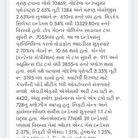
ત્રણ ટકાના લોસે 10469, ગોદરેજ કન્ઝ્યુમર
પ્રોડક્ટ્સ 2.65% તૂટી 1384 અને વરૂણ બેવરેજીસ
2.63%ના નુક્શાને રૂ. 610ના સ્તરે બંધ હતા. મિડકેપ
સિલેક્ટ ઇન્ડેક્સ 0.54% વધી 13329.80ના સ્તરે
વિરમ્યો હતો. ટોપ ગેઇનર પોલિકેબ સાડાચાર ટકા
સુધરી રૂ. 7055બંધ હતો. આ જ ઇન્ડેક્સનું
પ્રતિનિધિત્વ કરતો વોડાફોન આઇડીયા શુક્રવારે
2.70%ના ગેઇને રૂ. 10.66 થયો હતો. કોન્કોર
(કન્ટેનર કોર્પોરેશન) સવા બે ટકા સુધરી રૂ. 911 અને
ક્યુમિન્સ દોઢ ટકો વધી 3855ના સ્તરે ક્લોઝ થયા
હતા. સામે પક્ષે ઘટવામાં ગોદરેજ પ્રોપર્ટી 3.35% તૂટી
રૂ. 3195 બંધ રહ્યો હતો. ક્વાર્ટર્લી રિઝલટ માટે
કંપનીની બોર્ડ મીટીંગ 1લી ઓક્ટોબરને મંગળવારે
મળશે. એચડીએફસી એએમસી અઢી ટકા ઘટી રૂ.
4420, એયુ સ્મોલ ફાયેનાન્સ બેન્કે એક ટકો ઘટી રૂ.
728નું ક્લોઝીંગ આપ્યુ હતુ. નિફ્ટી બેન્ક અને
ફાયેનાન્સીયલ સર્વીસ ઇન્ડેક્સો શુક્રવારે 1-1 ટકો
ઘટ્યા હતા. એનએસઇના 77માંથી 39 ઇન્ડેક્સો
પ્લસમાં વિરમ્યા તેમાં ઓઇલ એન્ડ ગેસ ઇન્ડેક્સ
2.37%, નિફ્ટી પીએસઇ 1.51%, હેલ્થકેર 1.25%,