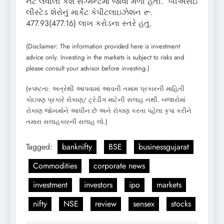
નેટ લેવાલી કેશ સેગ્મન્ટમાં જોવા મળી હતી. બીએસઇ
લીસ્ટેડ શેરોનું માર્કેટ કેપીટલાઇઝેશન રૂ.
477.93(477.16) લાખ કરોડના સ્તરે હતુ.
(Disclaimer: The information provided here is investment
advice only. Investing in the markets is subject to risks and
please consult your advisor before investing.)
(સ્પષ્ટતા: અત્રેથી આપવામાં આવતી તમામ પ્રકારની માહિતી
કોઇપણ પ્રકારે રોકાણ/ ટ્રેડીંગ માટેની સલાહ નથી. બજારોમાં
રોકાણ જોખમોને આધીન છે અને રોકાણ કરતા પહેલા કૃપા કરીને
તમારા સલાહકારની સલાહ લો.)
Tagged:
banknifty
BSE
businessgujarat
Commodities
corporate news
investment
investors
ipo
markets
nifty
NSE
review
sensex
stocks