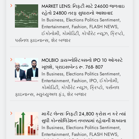
MARKET LENS: નિફ્ટી માટે 24600 જળવાઇ
રહેતો 24800 તરફ સુધારાનો આશાવાદ
In Business, Elections Politics Sentiment,
Entertainment, Fashion, FLASH NEWS,
ઈકોનોમી, કોમોડિટી, કોર્પોરેટ ન્યૂઝ, ક્રિપ્ટો,
પર્સનલ ફાઇનાન્સ, શેર બજાર
MOLBIO ડાયગ્નોસ્ટિક્સનો IPO 10 ઓગસ્ટે
ખૂલશે, પ્રાઇસબેન્ડ રૂ. 768- 807
In Business, Elections Politics Sentiment,
Entertainment, Fashion, IPO, ઈકોનોમી,
કોમોડિટી, કોર્પોરેટ ન્યૂઝ, ક્રિપ્ટો, પર્સનલ
ફાઇનાન્સ, મ્યુચ્યુઅલ ફંડ, શેર બજાર
માર્કેટ લેન્સઃ નિફ્ટી 24,800 ક્રોસ ન કરે ત્યાં
સુધી કોન્સોલિડેશન તબક્કામાં રહેવાની શક્યતા
In Business, Elections Politics Sentiment,
Entertainment, Fashion, FLASH NEWS,