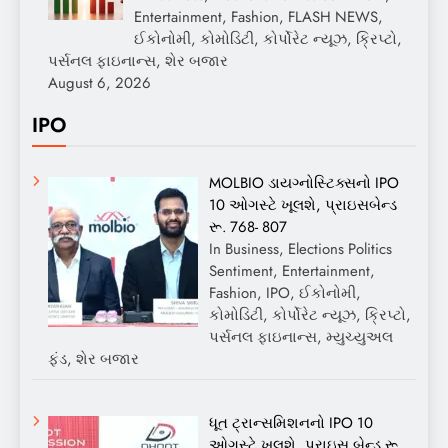
Entertainment, Fashion, FLASH NEWS,
ઈકોનોમી, કોમોડિટી, કોર્પોરેટ ન્યૂઝ, ક્રિપ્ટો,
પર્સનલ ફાઇનાન્સ, શેર બજાર
August 6, 2026
IPO
MOLBIO ડાયગ્નોસ્ટિક્સનો IPO
10 ઓગસ્ટે ખૂલશે, પ્રાઇસબેન્ડ
રૂ. 768- 807
In Business, Elections Politics
Sentiment, Entertainment,
Fashion, IPO, ઈકોનોમી,
કોમોડિટી, કોર્પોરેટ ન્યૂઝ, ક્રિપ્ટો,
પર્સનલ ફાઇનાન્સ, મ્યુચ્યુઅલ
ફંડ, શેર બજાર
ધૂત ટ્રાન્સમિશનનો IPO 10
ઓગસ્ટે ખૂલશે, પ્રાઇસ બેન્ડ રૂ.