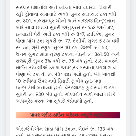
સરકાર ઇથાનોલ અને ખાંડના ભાવ વધારવા વિચારી
રહી હોવાના સમાચારે અવધ સુગર સાડાચાર ટકા વધી
રૂ. 801, બલરામપુર ચીની અને બજાજ હિન્દુસ્તાન
બંન્ને સાડા છ ટકા સુધરી અનુક્રમે રૂ 653 અને 42,
ઇઆઇડી પેરી અઢી ટકા વધી રૂ 847, દ્વારિકેશ સુગર
પોણા પાંચ ટકા સુધરી રૂ. 77, કેસીપી સુગર 5 ટકા વધી
રૂ. 56, શ્રી રેણુકા સુગર 10 ટકા ઉછળી રૂ. 53,
ઉત્તમ સુગર સાડા ત્રણ ટકાના ગેઇને રૂ. 361.50 અને
રાજશ્રી સુગર 3% વધી રૂ. 75 બંધ હતો. ટાટા પાવરને
મોર્ગન સ્ટેન્લીએ ડબલ અપગ્રેડ કરવાના પગલે ભાવ
પોણા બે ટકા વી રૂ. 484 થઇ ગયો હતો. બંધ ભાવથી
10 રૂપિયા ઉપર નવો ફિફ્ટી ટૂ વીક હાઇ પણ
ઇન્ટ્રાડેમાં બનાવ્યો હતો. વેસ્ટલાઇફ ફુડ સવા છ ટકા
સુધરી રૂ. 930 બંધ હતો. ગોલ્ડમેન સાશે બાય તરીકે
અપગ્રેડ કરતાં આ સુધારો જોવાયો હતો.
પાવર ગ્રીડ ડાઉન ગ્રેડના ન્યુઝે ઘટ્યો
એસજેવીએન સાડા પાંચ ટકાના ગેઇને રૂ. 133 બંધ
હતો. મહારાષ્ટ્ર સરકાર સાથે રૂ. 48 હજાર કરોડના