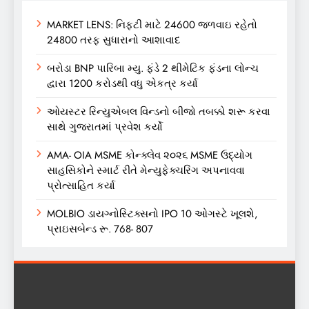
MARKET LENS: નિફ્ટી માટે 24600 જળવાઇ રહેતો
24800 તરફ સુધારાનો આશાવાદ
બરોડા BNP પારિબા મ્યુ. ફંડે 2 થીમેટિક ફંડના લોન્ચ
દ્વારા 1200 કરોડથી વધુ એકત્ર કર્યા
ઓયસ્ટર રિન્યુએબલ વિન્ડનો બીજો તબક્કો શરૂ કરવા
સાથે ગુજરાતમાં પ્રવેશ કર્યો
AMA- OIA MSME કોન્ક્લેવ ૨૦૨૬ MSME ઉદ્યોગ
સાહસિકોને સ્માર્ટ રીતે મેન્યુફેક્ચરિંગ અપનાવવા
પ્રોત્સાહિત કર્યા
MOLBIO ડાયગ્નોસ્ટિક્સનો IPO 10 ઓગસ્ટે ખૂલશે,
પ્રાઇસબેન્ડ રૂ. 768- 807