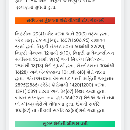
ફાર્મા 1.15% અને નિફ્ટી એનર્જી 0.91% ના
પ્રમાણમાં સુધર્યાં હતા.
સર્વેલન્સ હેઠળના શેરો વીક્લી ટોપ ગેઇનર્સ
નિફ્ટીના 29(41) શેર વધ્યા અને 20(9) ઘટ્યા હતા.
એક માત્ર ટેક મહીન્દ્ર 1607(1606.95) યથાવત
રહ્યો હતો. નિફ્ટી નેક્સ્ટ 50ના 50માંથી 32(29),
નિફ્ટી બેન્કના 12માંથી 6(10), નિફ્ટી ફાયેનાન્સીયલ
સર્વીસના 20માંથી 9(16) અને મિડકેપ સિલેક્ટના
25માંથી 18(13) શેરો સુધર્યા હતા. સેન્સેક્સના 30માંથી
16(28) અને બેન્કેક્સના 10માંથી 6(8) શેરો વધ્યા
હતા. એનએસઇના વેબસાઇટ પરની માહિતી અનુસાર
2895(2866) ટ્રેડેડ શેરોમાંથી 1420(1200) વધ્યા,
1391(1589) ઘટ્યા અને 84(67) સ્થિર રહ્યા હતા.
બાવન સપ્તાહના નવા હાઇ 164(127) શેરોએ અને નવા
લો 41(44) શેરોએ નોંધાવ્યા હતા. ઉપલી સર્કીટે
105(87) તો નીચલી સર્કીટે 63(88)શેરો ગયા હતા.
સુગર શેરોની મીઠાશ વધી