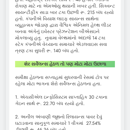
રોકાણ માટે ના એમઓયુ થયાની ખબર હતી. સિક્વન્ટ
સાયન્ટીફીક સાડા બાર ટકા ઉછળી રૂ. 215 બંધ રહ્યો
હતો. કંપનીએ વિયાશ લાઇફ સાયન્સ સાથેના
વ્યૂહાત્મક જોડાણ દ્વારા વૈશ્વિક એનિમલ હેલ્થ લીડર
બનવા અંગેનું ઇવેસ્ટર પ્રેઝન્ટેશન બીએસઇને
મોકલાવ્યુ હતુ. નુવામા વેલ્થમાંનો અંદાજે 14 ટકા
સ્ટેક કંપનીએ વેચ્યાના સમાચારે એડલવાઇસ સવા
ત્રણ ટકા સુધરી રૂ. 140 બંધ હતો.
શેર સર્વેલન્સ હેઠળ તો પણ મોટા મોટા ઉછાળા
સમીક્ષા હેઠળના સપ્તાહમાં સુધરવાની રેસમાં ટોપ પર
રહેલા મોટા ભાગના શેરો સર્વેલન્સ હેઠળના હતા.
1. એચસીએલ ઇન્ફોસિસ્ટમ સાપ્તાહિક 30 ટકાના
ગેઇન સાથે રૂ. 22.70 બંધ રહ્યો હતો.
2. અનીલ અંબાણી જૂથનો રિલાયન્સ પાવર દેવું
ઘટાડવાના સાનુકૂળ સમાચારે 1 વીકમાં 27.54%
ઉછળી રૂ. 46.36 બંધ હતો.