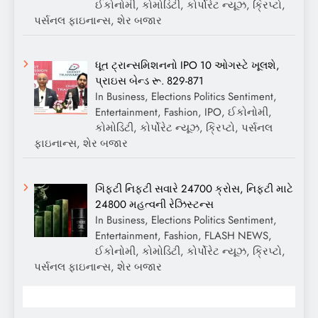
ઈકોનોમી, કોમોડિટી, કોર્પોરેટ ન્યૂઝ, ક્રિપ્ટો,
પર્સનલ ફાઇનાન્સ, શેર બજાર
ધૂત ટ્રાન્સમિશનનો IPO 10 ઓગસ્ટે ખૂલશે,
પ્રાઇસ બેન્ડ રૂ. 829-871
In Business, Elections Politics Sentiment,
Entertainment, Fashion, IPO, ઈકોનોમી,
કોમોડિટી, કોર્પોરેટ ન્યૂઝ, ક્રિપ્ટો, પર્સનલ
ફાઇનાન્સ, શેર બજાર
ગિફ્ટી નિફ્ટી સવારે 24700 ક્રોસ, નિફ્ટી માટે
24800 મહત્વની રેઝિસ્ટન્સ
In Business, Elections Politics Sentiment,
Entertainment, Fashion, FLASH NEWS,
ઈકોનોમી, કોમોડિટી, કોર્પોરેટ ન્યૂઝ, ક્રિપ્ટો,
પર્સનલ ફાઇનાન્સ, શેર બજાર