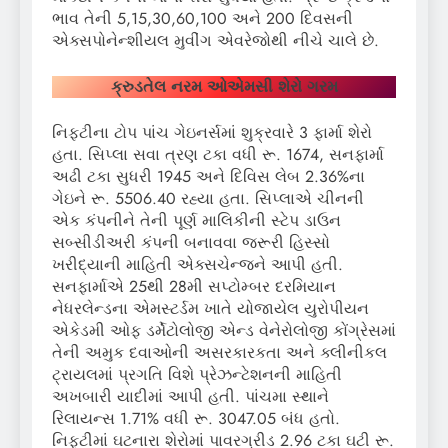
ભાવ તેની 5,15,30,60,100 અને 200 દિવસની
એક્સપોનેન્શીયલ મુવીંગ એવરેજોથી નીચે ચાલે છે.
ક્રુડતેલ નરમ ઓએમસી શેરો ગરમ
નિફ્ટીના ટોપ પાંચ ગેઇનર્સમાં શુક્રવારે 3 ફાર્મા શેરો
હતા. સિપ્લા સવા ત્રણ ટકા વધી રૂ. 1674, સનફાર્મા
અઢી ટકા સુધરી 1945 અને દિવિસ લેબ 2.36%ના
ગેઇને રૂ. 5506.40 રહ્યા હતા. સિપ્લાએ ચીનની
એક કંપનીને તેની પૂર્ણ માલિકીની સ્ટેપ ડાઉન
સબ્સીડીઅરી કંપની બનાવવા જરૂરી હિસ્સો
ખરીદ્યાની માહિતી એક્સચેન્જને આપી હતી.
સનફાર્માએ 25થી 28મી સપ્ટોમ્બર દરમિયાન
નેધરલેન્ડના એમસ્ટર્ડમ ખાતે યોજાયેલ યુરોપીયન
એકેડમી ઓફ ડર્મેટોલોજી એન્ડ વેનેરોલોજી કોંગ્રેસમાં
તેની અમુક દવાઓની અસરકારકતા અને ક્લીનીકલ
ટ્રાયલમાં પ્રગતિ વિશે પ્રેઝન્ટેશનની માહિતી
અખબારી યાદીમાં આપી હતી. પાંચમા સ્થાને
રિલાયન્સ 1.71% વધી રૂ. 3047.05 બંધ હતો.
નિફ્ટીમાં ઘટનારા શેરોમાં પાવરગ્રીડ 2.96 ટકા ઘટી રૂ.