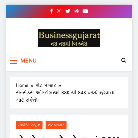
Skip
to
content
BUSINESS GUJARAT
નસ-નસ માં બિઝનેસ
MENU
Home
શેર બજાર
સેન્સેક્સ ઓક્ટોબરમાં 88K થી 84K વચ્ચે રહેવાના
ચાર્ટ સંકેતો
કોર્પોરેટ ન્યૂઝ
શેર બજાર