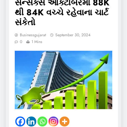
સેન્સેક્સ ઓક્ટોબરમાં 88K
થી 84K વચ્ચે રહેવાના ચાર્ટ
સંકેતો
Businessgujarat
September 30, 2024
0
1 Mins