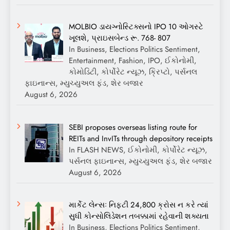
MOLBIO ડાયગ્નોસ્ટિક્સનો IPO 10 ઓગસ્ટે
ખૂલશે, પ્રાઇસબેન્ડ રૂ. 768- 807
In Business, Elections Politics Sentiment,
Entertainment, Fashion, IPO, ઈકોનોમી,
કોમોડિટી, કોર્પોરેટ ન્યૂઝ, ક્રિપ્ટો, પર્સનલ
ફાઇનાન્સ, મ્યુચ્યુઅલ ફંડ, શેર બજાર
August 6, 2026
SEBI proposes overseas listing route for
REITs and InvITs through depository receipts
In FLASH NEWS, ઈકોનોમી, કોર્પોરેટ ન્યૂઝ,
પર્સનલ ફાઇનાન્સ, મ્યુચ્યુઅલ ફંડ, શેર બજાર
August 6, 2026
માર્કેટ લેન્સઃ નિફ્ટી 24,800 ક્રોસ ન કરે ત્યાં
સુધી કોન્સોલિડેશન તબક્કામાં રહેવાની શક્યતા
In Business, Elections Politics Sentiment,