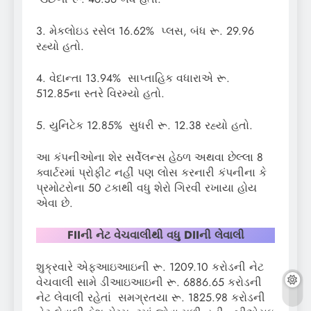
3. મેકલોઇડ રસેલ 16.62% પ્લસ, બંધ રૂ. 29.96
રહ્યો હતો.
4. વેદાન્તા 13.94% સાપ્તાહિક વધારાએ રૂ.
512.85ના સ્તરે વિરમ્યો હતો.
5. યુનિટેક 12.85% સુધરી રૂ. 12.38 રહ્યો હતો.
આ કંપનીઓના શેર સર્વેલન્સ હેઠળ અથવા છેલ્લા 8
ક્વાર્ટરમાં પ્રોફીટ નહીં પણ લોસ કરનારી કંપનીના કે
પ્રમોટરોના 50 ટકાથી વધુ શેરો ગિરવી રખાયા હોય
એવા છે.
FIIની નેટ વેચવાલીથી વધુ DIIની લેવાલી
શુક્રવારે એફઆઇઆઇની રૂ. 1209.10 કરોડની નેટ
વેચવાલી સામે ડીઆઇઆઇની રૂ. 6886.65 કરોડની
નેટ લેવાલી રહેતાં સમગ્રતયા રૂ. 1825.98 કરોડની