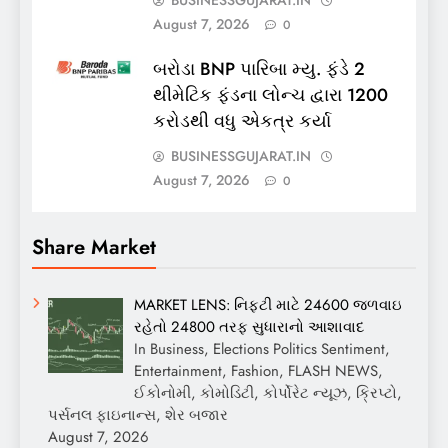
August 7, 2026
0
બરોડા BNP પારિબા મ્યુ. ફંડે 2
થીમેટિક ફંડના લોન્ચ દ્વારા 1200
કરોડથી વધુ એકત્ર કર્યા
BUSINESSGUJARAT.IN
August 7, 2026
0
Share Market
MARKET LENS: નિફ્ટી માટે 24600 જળવાઇ
રહેતો 24800 તરફ સુધારાનો આશાવાદ
In Business, Elections Politics Sentiment,
Entertainment, Fashion, FLASH NEWS,
ઈકોનોમી, કોમોડિટી, કોર્પોરેટ ન્યૂઝ, ક્રિપ્ટો,
પર્સનલ ફાઇનાન્સ, શેર બજાર
August 7, 2026