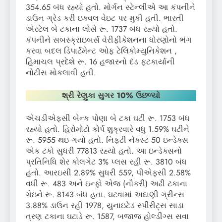
354.65 બંધ રહ્યો હતો. મોર્ગન સ્ટેન્લીએ આ કંપનીને
ડાઉન ગ્રેડ કરી ઇક્વલ વેઇટ પર મુકી હતી. ભારતી
એરટેલ બે ટકાના લોસે રૂ. 1737 બંધ રહ્યો હતો.
કંપનીને સબસ્ક્રાઇબર્સ વેરીફીકેશનના ધોરણોનો ભંગ
કરવા બદલ ડિપાર્ટમેન્ટ ઓફ ટેલિકોમ્યુનિકેશન ,
હિમાચલ પ્રદેશે રૂ. 16 હજારનો દંડ ફટકાર્યાની
નોટીસ મોકલાવી હતી.
શ્રી રેણુકા સુગર 10
%
ઉછળ્યો
એચડીએફસી બેન્ક પોણા બે ટકા ઘટી રૂ. 1753 બંધ
રહ્યો હતો. હિરોમોટો કોર્પ શુક્રવારે વધુ 1.59% ઘટીને
રૂ. 5955 થઇ ગયો હતો. નિફ્ટી નેક્સ્ટ 50 ઇન્ડેક્સ
એક ટકો સુધરી 77813 રહ્યો હતો. આ ઇન્ડેક્સનો
પ્રતિનિધિ શેર કોલગેટ 3% પ્લસ રહી રૂ. 3810 બંધ
હતો. આરઇસી 2.89% સુધરી 559, પીએફસી 2.58%
વધી રૂ. 483 અને ઇન્ફો એજ (નૌકરી) અઢી ટકાના
ગેઇને રૂ. 8143 બંધ હતા. ઘટવામાં અદાણી ગ્રીન્સ
3.88% ડાઉન રહી 1978, યુનાઇટેડ સ્પીરીટ્સ સાડા
ત્રણ ટકાના ઘટાડે રૂ. 1587, બજાજ હોલ્ડીંગ્સ સવા