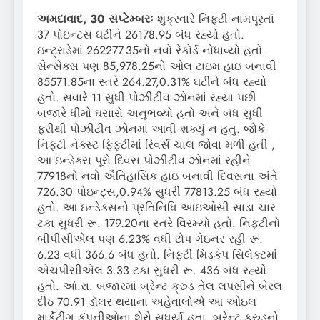
અમદાવાદ, 30 સપ્ટેમ્બરઃ
શુક્રવારે નિફ્ટી નામપૂરતાં
37 પોઇન્ટસ ઘટીને 26178.95 બંધ રહ્યો હતો.
ઇન્ટ્રાડેમાં 262277.35નો નવો રેકોર્ડ નોંધાવ્યો હતો.
સેન્સેક્સ પણ 85,978.25નો ઓલ ટાઇમ હાઇ બનાવી
85571.85ના સ્તરે 264.27,0.31% ઘટીને બંધ રહ્યો
હતો. સવારે 11 સુધી પોઝીટીવ ઝોનમાં રહ્યા પછી
બજારે ધીમો ઘસારો અનુભવ્યો હતો અને બંધ સુધી
ફરીથી પોઝીટીવ ઝોનમાં આવી શક્યું ન હતુ. જોકે
નિફ્ટી નેક્સ્ટ ફિફ્ટીમાં રિવર્સ ચાલ જોવા મળી હતી ,
આ ઇન્ડેક્સ પૂરો દિવસ પોઝીટીવ ઝોનમાં રહીને
77918નો નવો ઐતિહાસિક હાઇ બનાવી દિવસના અંતે
726.30 પોઇન્ટ્સ,0.94% સુધરી 77813.25 બંધ રહ્યો
હતો. આ ઇન્ડેક્સનો પ્રતિનિધિ આઇઓસી સાડા ચાર
ટકા સુધરી રૂ. 179.20ના સ્તરે વિરમ્યો હતો. નિફ્ટીનો
બીપીસીએલ પણ 6.23% વધી ટોપ ગેઇનર રહી રૂ.
6.23 વધી 366.6 બંધ હતો. નિફ્ટી મિડકેપ સિલેક્ટમાં
એચપીસીએલ 3.33 ટકા સુધરી રૂ. 436 બંધ રહ્યો
હતો. આં.રા. બજારમાં બ્રેન્ટ ક્રુડ તેલ લપસીને બેરલ
દીઠ 70.91 ડૉલર થયાના અહેવાલોએ આ ઓઇલ
માર્કેટીંગ કંપનીઓના શેરો સુધર્યા હતા. બ્રેન્ટ ક્રુડનો