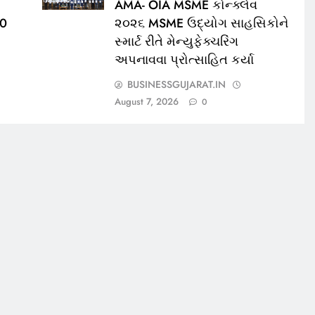
AMA- OIA MSME કોન્ક્લેવ
00
૨૦૨૬ MSME ઉદ્યોગ સાહસિકોને
સ્માર્ટ રીતે મેન્યુફેક્ચરિંગ
અપનાવવા પ્રોત્સાહિત કર્યા
BUSINESSGUJARAT.IN
August 7, 2026
0