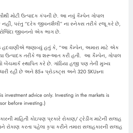
સૌથી મોટી ઉત્પાદક કંપની છે. આ નવું કૈમ્પેન ગોપાલ
નહીં, પરંતુ “દરેક જીવનશૈલી” ના સ્નેક્સ તરીકે રજૂ કરે છે,
 રોજિંદા જીવનનો એક ભાગ છે.
હદવાણીએ જણાવ્યું હતું કે, “આ કૈમ્પેન, અમારા માટે એક
િયા ઉત્પાદક તરીકે જ શરૂઆત કરી હતી. આ કૈમ્પેન, ગોપાલ
ો બેંચમાર્ક સ્થાપિત કરે છે. ગાંઠિયા હજી પણ તેની મુખ્ય
 વધારી રહી છે અને 85+ પ્રોડક્ટ્સ અને 320 SKUsના
s investment advice only. Investing in the markets is
sor before investing.)
કારની માહિતી કોઇપણ પ્રકારે રોકાણ/ ટ્રેડીંગ માટેની સલાહ
ે રોકાણ કરતા પહેલા કૃપા કરીને તમારા સલાહકારની સલાહ