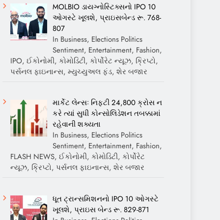
MOLBIO ડાયગ્નોસ્ટિક્સનો IPO 10
ઓગસ્ટે ખૂલશે, પ્રાઇસબેન્ડ રૂ. 768-
807
In Business, Elections Politics
Sentiment, Entertainment, Fashion,
IPO, ઈકોનોમી, કોમોડિટી, કોર્પોરેટ ન્યૂઝ, ક્રિપ્ટો,
પર્સનલ ફાઇનાન્સ, મ્યુચ્યુઅલ ફંડ, શેર બજાર
માર્કેટ લેન્સઃ નિફ્ટી 24,800 ક્રોસ ન
કરે ત્યાં સુધી કોન્સોલિડેશન તબક્કામાં
રહેવાની શક્યતા
In Business, Elections Politics
Sentiment, Entertainment, Fashion,
FLASH NEWS, ઈકોનોમી, કોમોડિટી, કોર્પોરેટ
ન્યૂઝ, ક્રિપ્ટો, પર્સનલ ફાઇનાન્સ, શેર બજાર
ધૂત ટ્રાન્સમિશનનો IPO 10 ઓગસ્ટે
ખૂલશે, પ્રાઇસ બેન્ડ રૂ. 829-871