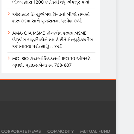
લોન્ચ દ્વારા 1200 કરોડથી વધુ એકત્ર કર્યા
ઓયસ્ટર રિન્યુએબલ વિન્ડનો બીજો તબક્કો
શરૂ કરવા સાથે ગુજરાતમાં પ્રવેશ કર્યો
AMA- OIA MSME કોન્ક્લેવ ૨૦૨૬ MSME
ઉદ્યોગ સાહસિકોને સ્માર્ટ રીતે મેન્યુફેક્ચરિંગ
અપનાવવા પ્રોત્સાહિત કર્યા
MOLBIO ડાયગ્નોસ્ટિક્સનો IPO 10 ઓગસ્ટે
ખૂલશે, પ્રાઇસબેન્ડ રૂ. 768- 807
CORPORATE NEWS
COMMODITY
MUTUAL FUND