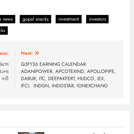
e news
gopal snacks
investment
investors
cks
ous:
Next:
જિટલ
Q3FY26 EARNING CALENDAR:
રોડના
ADANIPOWER, APCOTEXIND, APOLLOPIPE,
 કરી
DABUR, ITC, DEEPAKFERT, HUDCO, IEX,
IFCI, INDGN, INDOSTAR, IONEXCHANG