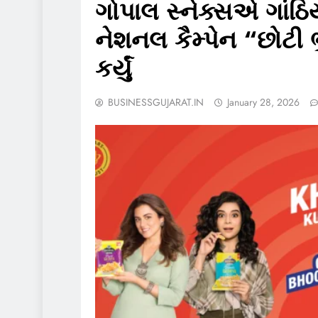
ગોપાલ સ્નેક્સએ ગાંઠિય
નેશનલ કૈમ્પેન “છોટી 
કર્યું
BUSINESSGUJARAT.IN
January 28, 2026