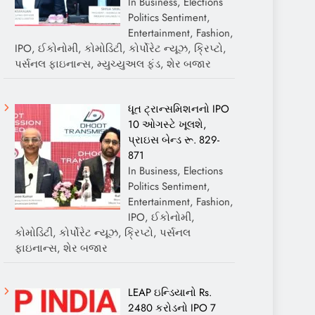
In Business, Elections
Politics Sentiment,
Entertainment, Fashion,
IPO, ઈકોનોમી, કોમોડિટી, કોર્પોરેટ ન્યૂઝ, ક્રિપ્ટો,
પર્સનલ ફાઇનાન્સ, મ્યુચ્યુઅલ ફંડ, શેર બજાર
ધૂત ટ્રાન્સમિશનનો IPO
10 ઓગસ્ટે ખૂલશે,
પ્રાઇસ બેન્ડ રૂ. 829-
871
In Business, Elections
Politics Sentiment,
Entertainment, Fashion,
IPO, ઈકોનોમી,
કોમોડિટી, કોર્પોરેટ ન્યૂઝ, ક્રિપ્ટો, પર્સનલ
ફાઇનાન્સ, શેર બજાર
LEAP ઇન્ડિયાનો Rs.
2480 કરોડનો IPO 7