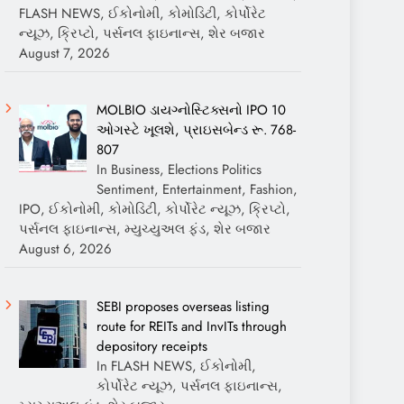
FLASH NEWS, ઈકોનોમી, કોમોડિટી, કોર્પોરેટ
ન્યૂઝ, ક્રિપ્ટો, પર્સનલ ફાઇનાન્સ, શેર બજાર
August 7, 2026
MOLBIO ડાયગ્નોસ્ટિક્સનો IPO 10
ઓગસ્ટે ખૂલશે, પ્રાઇસબેન્ડ રૂ. 768-
807
In Business, Elections Politics
Sentiment, Entertainment, Fashion,
IPO, ઈકોનોમી, કોમોડિટી, કોર્પોરેટ ન્યૂઝ, ક્રિપ્ટો,
પર્સનલ ફાઇનાન્સ, મ્યુચ્યુઅલ ફંડ, શેર બજાર
August 6, 2026
SEBI proposes overseas listing
route for REITs and InvITs through
depository receipts
In FLASH NEWS, ઈકોનોમી,
કોર્પોરેટ ન્યૂઝ, પર્સનલ ફાઇનાન્સ,