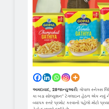
અમદાવાદ, 28જાન્યુઆરી:
ગોપાલ સ્નેક્સ લિ
કા બડા સોલ્યુશન” ટેગલાઇન હેઠળ એક નવું નેશન
વ્યાપક સ્તરે પ્રમોટ કરવાનો પહેલો મોટો પ્ર