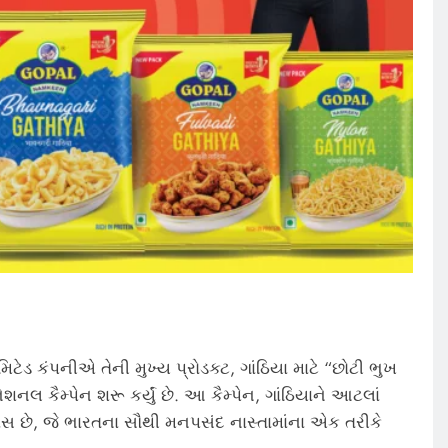
મિટેડ કંપનીએ તેની મુખ્ય પ્રોડક્ટ, ગાંઠિયા માટે “છોટી ભુખ
લ કૈમ્પેન શરૂ કર્યું છે. આ કૈમ્પેન, ગાંઠિયાને આટલાં
યાસ છે, જે ભારતના સૌથી મનપસંદ નાસ્તામાંના એક તરીકે