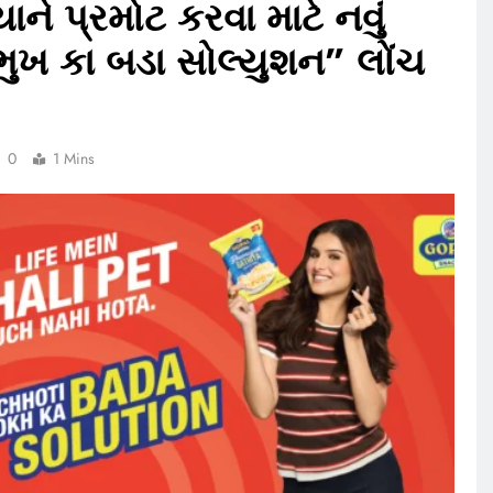
ાને પ્રમોટ કરવા માટે નવું
ભુખ કા બડા સોલ્યુશન” લોંચ
0
1 Mins