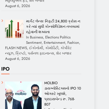
મ્યુચ્યુઅલ ફંડ, શેર બજાર
August 6, 2026
માર્કેટ લેન્સઃ નિફ્ટી 24,800 ક્રોસ ન
કરે ત્યાં સુધી કોન્સોલિડેશન તબક્કામાં
રહેવાની શક્યતા
In Business, Elections Politics
Sentiment, Entertainment, Fashion,
FLASH NEWS, ઈકોનોમી, કોમોડિટી, કોર્પોરેટ
ન્યૂઝ, ક્રિપ્ટો, પર્સનલ ફાઇનાન્સ, શેર બજાર
August 6, 2026
IPO
MOLBIO
ડાયગ્નોસ્ટિક્સનો IPO 10
ઓગસ્ટે ખૂલશે,
પ્રાઇસબેન્ડ રૂ. 768-
807