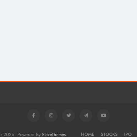
me 2026. Powered By
.
HOME
STOCKS
IPO
BlazeThemes