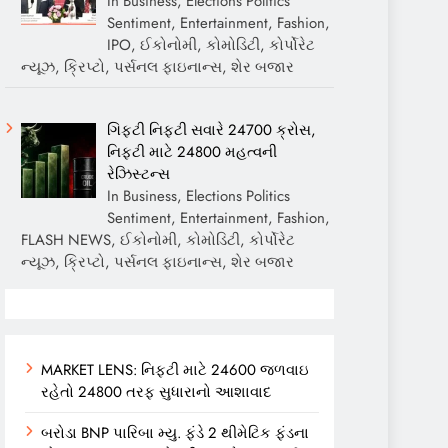
In Business, Elections Politics
Sentiment, Entertainment, Fashion,
IPO, ઈકોનોમી, કોમોડિટી, કોર્પોરેટ
ન્યૂઝ, ક્રિપ્ટો, પર્સનલ ફાઇનાન્સ, શેર બજાર
ગિફ્ટી નિફ્ટી સવારે 24700 ક્રોસ,
નિફ્ટી માટે 24800 મહત્વની
રેઝિસ્ટન્સ
In Business, Elections Politics
Sentiment, Entertainment, Fashion,
FLASH NEWS, ઈકોનોમી, કોમોડિટી, કોર્પોરેટ
ન્યૂઝ, ક્રિપ્ટો, પર્સનલ ફાઇનાન્સ, શેર બજાર
MARKET LENS: નિફ્ટી માટે 24600 જળવાઇ
રહેતો 24800 તરફ સુધારાનો આશાવાદ
બરોડા BNP પારિબા મ્યુ. ફંડે 2 થીમેટિક ફંડના