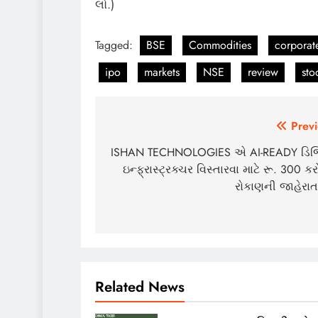
લો.)
Tagged:
BSE
Commodities
corporat
ipo
markets
NSE
review
sto
Post
Previ
navigation
ISHAN TECHNOLOGIES એ AI-READY ડિ
ઇન્ફ્રાસ્ટ્રક્ચર વિસ્તારવા માટે રૂ. 300 ક
રોકાણની જાહેરાત
Related News