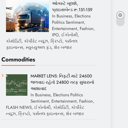
ઓગસ્ટે ખૂલશે,
પ્રાઇસબેન્ડ રૂ.151-159
In Business, Elections
Politics Sentiment,
Entertainment, Fashion,
IPO, ઈકોનોમી,
કોમોડિટી, કોર્પોરેટ ન્યૂઝ, ક્રિપ્ટો, પર્સનલ
ફાઇનાન્સ, મ્યુચ્યુઅલ ફંડ, શેર બજાર
Commodities
MARKET LENS: નિફ્ટી માટે 24600
જળવાઇ રહેતો 24800 તરફ સુધારાનો
આશાવાદ
In Business, Elections Politics
Sentiment, Entertainment, Fashion,
FLASH NEWS, ઈકોનોમી, કોમોડિટી, કોર્પોરેટ
ન્યૂઝ, ક્રિપ્ટો, પર્સનલ ફાઇનાન્સ, શેર બજાર