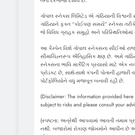
તેનો દરજ્જો દર્શાવે છે.
ગોપાલ સ્નેક્સ લિમિટેડ એ ગાંઠિયાની વિશ્વની 
ગાંઠિયાને ફક્ત “કોઈપણ સમયે” સ્નેક્સ તરીકે 
જે વિવિધ ગ્રાહક સમુહો અને પરિસ્થિતિઓમાં
આ કૈમ્પેન વિશે ગોપાલ સ્નેક્સના સીઈઓ રાજ 
સીમાચિહ્નરૂપ ઐતિહાસિક ક્ષણ છે. અમે ગાંઠ
સ્નેક્સના ભાવિ માર્કેટિંગ પ્રયાસો માટે એક નવ
પ્રોડક્ટ છે, સાથે-સાથે કંપની પોતાની હાજરી
પોર્ટફોલિયોને વધુ મજબૂત બનાવી રહી છે.
(Disclaimer: The information provided here i
subject to risks and please consult your advi
(સ્પષ્ટતા: અત્રેથી આપવામાં આવતી તમામ પ્ર
નથી. બજારોમાં રોકાણ જોખમોને આધીન છે અન