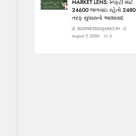
MARKET LENS: નિફ્ટી માટે
24600 જળવાઇ રહેતો 248
તરફ સુધારાનો આશાવાદ
BUSINESSGUJARAT.IN
August 7, 2026
0