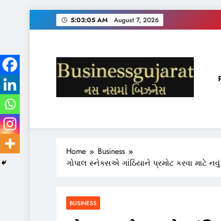
Skip
5:03:06 AM
August 7, 2026
to
content
BUSINESS GUJARAT
નસ-નસ માં બિઝનેસ
Home
Business
ગોપાલ સ્નેક્સએ ગાંઠિયાને પ્રમોટ કરવા માટે નવું
BUSINESS