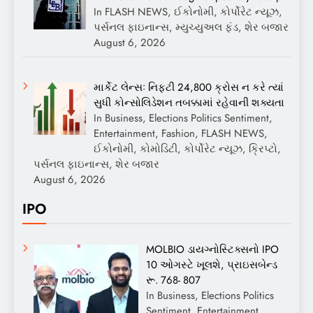
In FLASH NEWS, ઈકોનોમી, કોર્પોરેટ ન્યૂઝ,
પર્સનલ ફાઇનાન્સ, મ્યુચ્યુઅલ ફંડ, શેર બજાર
August 6, 2026
માર્કેટ લેન્સઃ નિફ્ટી 24,800 ક્રોસ ન કરે ત્યાં
સુધી કોન્સોલિડેશન તબક્કામાં રહેવાની શક્યતા
In Business, Elections Politics Sentiment,
Entertainment, Fashion, FLASH NEWS,
ઈકોનોમી, કોમોડિટી, કોર્પોરેટ ન્યૂઝ, ક્રિપ્ટો,
પર્સનલ ફાઇનાન્સ, શેર બજાર
August 6, 2026
IPO
MOLBIO ડાયગ્નોસ્ટિક્સનો IPO
10 ઓગસ્ટે ખૂલશે, પ્રાઇસબેન્ડ
રૂ. 768- 807
In Business, Elections Politics
Sentiment, Entertainment,