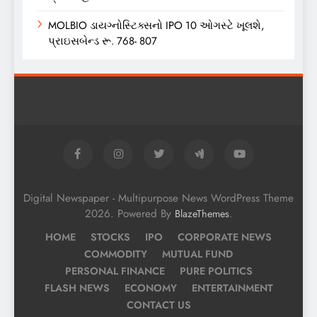
MOLBIO ડાયગ્નોસ્ટિક્સનો IPO 10 ઓગસ્ટે ખૂલશે,
પ્રાઇસબેન્ડ રૂ. 768- 807
Digital Newspaper - Multipurpose News WordPress Theme
2026. Powered By
.
BlazeThemes
HOME
STOCKS
IPO
CORPORATE NEWS
COMMODITY
MUTUAL FUND
PERSONAL FINANCE
PURE POLITICS
FLASH NEWS
ECONOMY
ENTERTAINMENT
CONTACT US