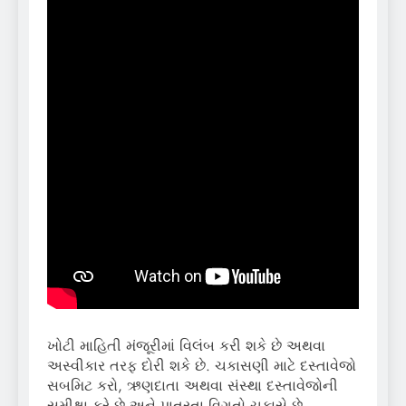
ખોટી માહિતી મંજૂરીમાં વિલંબ કરી શકે છે અથવા
અસ્વીકાર તરફ દોરી શકે છે. ચકાસણી માટે દસ્તાવેજો
સબમિટ કરો, ઋણદાતા અથવા સંસ્થા દસ્તાવેજોની
સમીક્ષા કરે છે અને પાત્રતા વિગતો ચકાસે છે.