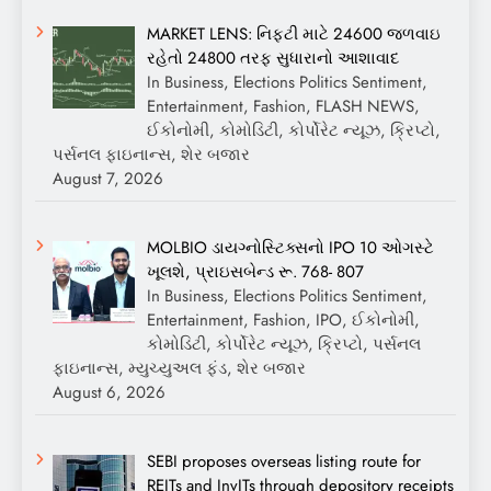
MARKET LENS: નિફ્ટી માટે 24600 જળવાઇ
રહેતો 24800 તરફ સુધારાનો આશાવાદ
In Business, Elections Politics Sentiment,
Entertainment, Fashion, FLASH NEWS,
ઈકોનોમી, કોમોડિટી, કોર્પોરેટ ન્યૂઝ, ક્રિપ્ટો,
પર્સનલ ફાઇનાન્સ, શેર બજાર
August 7, 2026
MOLBIO ડાયગ્નોસ્ટિક્સનો IPO 10 ઓગસ્ટે
ખૂલશે, પ્રાઇસબેન્ડ રૂ. 768- 807
In Business, Elections Politics Sentiment,
Entertainment, Fashion, IPO, ઈકોનોમી,
કોમોડિટી, કોર્પોરેટ ન્યૂઝ, ક્રિપ્ટો, પર્સનલ
ફાઇનાન્સ, મ્યુચ્યુઅલ ફંડ, શેર બજાર
August 6, 2026
SEBI proposes overseas listing route for
REITs and InvITs through depository receipts