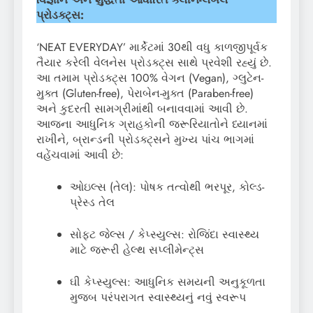
પ્રોડક્ટ્સ:
‘NEAT EVERYDAY’ માર્કેટમાં 30થી વધુ કાળજીપૂર્વક
તૈયાર કરેલી વેલનેસ પ્રોડક્ટ્સ સાથે પ્રવેશી રહ્યું છે.
આ તમામ પ્રોડક્ટ્સ 100% વેગન (Vegan), ગ્લુટેન-
મુક્ત (Gluten-free), પેરાબેન-મુક્ત (Paraben-free)
અને કુદરતી સામગ્રીમાંથી બનાવવામાં આવી છે.
આજના આધુનિક ગ્રાહકોની જરૂરિયાતોને ધ્યાનમાં
રાખીને, બ્રાન્ડની પ્રોડક્ટ્સને મુખ્ય પાંચ ભાગમાં
વહેંચવામાં આવી છે:
ઓઇલ્સ (તેલ): પોષક તત્વોથી ભરપૂર, કોલ્ડ-
પ્રેસ્ડ તેલ
સોફ્ટ જેલ્સ / કેપ્સ્યુલ્સ: રોજિંદા સ્વાસ્થ્ય
માટે જરૂરી હેલ્થ સપ્લીમેન્ટ્સ
ઘી કેપ્સ્યુલ્સ: આધુનિક સમયની અનુકૂળતા
મુજબ પરંપરાગત સ્વાસ્થ્યનું નવું સ્વરૂપ