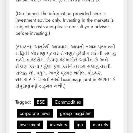
(Disclaimer: The information provided here is
investment advice only. Investing in the markets is
subject to risks and please consult your advisor
before investing.)
(સ્પષ્ટતા: અત્રેથી આપવામાં આવતી તમામ પ્રકારની
માહિતી કોઇપણ પ્રકારે રોકાણ/ ટ્રેડીંગ માટેની સલાહ
નથી. બજારોમાં રોકાણ જોખમોને આધીન છે અને
રોકાણ કરતા પહેલા કૃપા કરીને તમારા સલાહકારની
સલાહ લો. વધુમાં અત્રે પ્રગટ થયેલા કોઇપણ
સમાચાર કે વિગતો સાથે businessgujarat.in અંશતઃ કે
સંપુર્સણપણે સહમત નથી.)
Tagged:
BSE
Commodities
corporate news
group magalam
investment
investors
ipo
markets