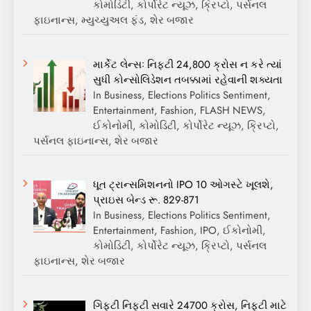
કોમોડિટી, કોર્પોરેટ ન્યૂઝ, ક્રિપ્ટો, પર્સનલ
ફાઇનાન્સ, મ્યુચ્યુઅલ ફંડ, શેર બજાર
માર્કેટ લેન્સઃ નિફ્ટી 24,800 ક્રોસ ન કરે ત્યાં
સુધી કોન્સોલિડેશન તબક્કામાં રહેવાની શક્યતા
In Business, Elections Politics Sentiment,
Entertainment, Fashion, FLASH NEWS,
ઈકોનોમી, કોમોડિટી, કોર્પોરેટ ન્યૂઝ, ક્રિપ્ટો,
પર્સનલ ફાઇનાન્સ, શેર બજાર
ધૂત ટ્રાન્સમિશનનો IPO 10 ઓગસ્ટે ખૂલશે,
પ્રાઇસ બેન્ડ રૂ. 829-871
In Business, Elections Politics Sentiment,
Entertainment, Fashion, IPO, ઈકોનોમી,
કોમોડિટી, કોર્પોરેટ ન્યૂઝ, ક્રિપ્ટો, પર્સનલ
ફાઇનાન્સ, શેર બજાર
ગિફ્ટી નિફ્ટી સવારે 24700 ક્રોસ, નિફ્ટી માટે