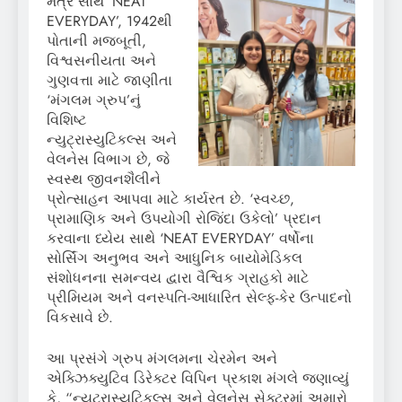
મંત્ર સાથે ‘NEAT
EVERYDAY’, 1942થી
પોતાની મજબૂતી,
વિશ્વસનીયતા અને
ગુણવત્તા માટે જાણીતા
‘મંગલમ ગ્રુપ’નું
વિશિષ્ટ
ન્યુટ્રાસ્યુટિકલ્સ અને
વેલનેસ વિભાગ છે, જે
સ્વસ્થ જીવનશૈલીને
પ્રોત્સાહન આપવા માટે કાર્યરત છે. ‘સ્વચ્છ,
પ્રામાણિક અને ઉપયોગી રોજિંદા ઉકેલો’ પ્રદાન
કરવાના ધ્યેય સાથે ‘NEAT EVERYDAY’ વર્ષોના
સોર્સિંગ અનુભવ અને આધુનિક બાયોમેડિકલ
સંશોધનના સમન્વય દ્વારા વૈશ્વિક ગ્રાહકો માટે
પ્રીમિયમ અને વનસ્પતિ-આધારિત સેલ્ફ-કેર ઉત્પાદનો
વિકસાવે છે.
આ પ્રસંગે ગ્રુપ મંગલમના ચેરમેન અને
એક્ઝિક્યુટિવ ડિરેક્ટર વિપિન પ્રકાશ મંગલે જણાવ્યું
કે, “ન્યુટ્રાસ્યુટિકલ્સ અને વેલનેસ સેક્ટરમાં અમારો