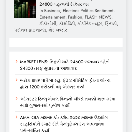
24800 મહત્વની રેઝિસ્ટન્સ
In Business, Elections Politics Sentiment,
Entertainment, Fashion, FLASH NEWS,
ઈકોનોમી, કોમોડિટી, કોર્પોરેટ ન્યૂઝ, ક્રિપ્ટો,
પર્સનલ ફાઇનાન્સ, શેર બજાર
MARKET LENS: નિફ્ટી માટે 24600 જળવાઇ રહેતો
24800 તરફ સુધારાનો આશાવાદ
બરોડા BNP પારિબા મ્યુ. ફંડે 2 થીમેટિક ફંડના લોન્ચ
દ્વારા 1200 કરોડથી વધુ એકત્ર કર્યા
ઓયસ્ટર રિન્યુએબલ વિન્ડનો બીજો તબક્કો શરૂ કરવા
સાથે ગુજરાતમાં પ્રવેશ કર્યો
AMA- OIA MSME કોન્ક્લેવ ૨૦૨૬ MSME ઉદ્યોગ
સાહસિકોને સ્માર્ટ રીતે મેન્યુફેક્ચરિંગ અપનાવવા
પ્રોત્સાહિત કર્યા