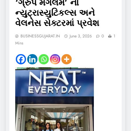
‘ગ્રુપ મંગલમ’ નો
ન્યુટ્રાસ્યુટિકલ્સ અને
વેલનેસ સેક્ટરમાં પ્રવેશ
BUSINESSGUJARAT.IN
June 3, 2026
0
1
Mins