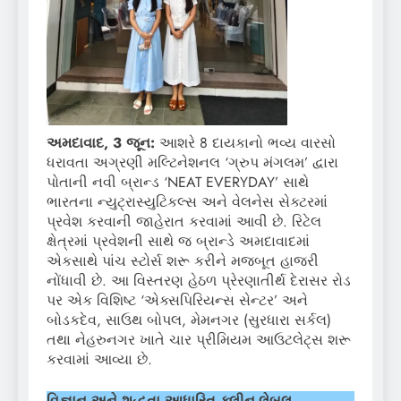
અમદાવાદ, 3 જૂન:
આશરે 8 દાયકાનો ભવ્ય વારસો
ધરાવતા અગ્રણી મલ્ટિનેશનલ ‘ગ્રુપ મંગલમ’ દ્વારા
પોતાની નવી બ્રાન્ડ ‘NEAT EVERYDAY’ સાથે
ભારતના ન્યુટ્રાસ્યુટિકલ્સ અને વેલનેસ સેક્ટરમાં
પ્રવેશ કરવાની જાહેરાત કરવામાં આવી છે. રિટેલ
ક્ષેત્રમાં પ્રવેશની સાથે જ બ્રાન્ડે અમદાવાદમાં
એકસાથે પાંચ સ્ટોર્સ શરૂ કરીને મજબૂત હાજરી
નોંધાવી છે. આ વિસ્તરણ હેઠળ પ્રેરણાતીર્થ દેરાસર રોડ
પર એક વિશિષ્ટ ‘એક્સપિરિયન્સ સેન્ટર’ અને
બોડકદેવ, સાઉથ બોપલ, મેમનગર (સુરધારા સર્કલ)
તથા નેહરુનગર ખાતે ચાર પ્રીમિયમ આઉટલેટ્સ શરૂ
કરવામાં આવ્યા છે.
વિજ્ઞાન અને શુદ્ધતા આધારિત ક્લીન-લેબલ