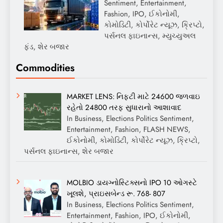
Sentiment, Entertainment,
Fashion, IPO, ઈકોનોમી,
કોમોડિટી, કોર્પોરેટ ન્યૂઝ, ક્રિપ્ટો,
પર્સનલ ફાઇનાન્સ, મ્યુચ્યુઅલ
ફંડ, શેર બજાર
Commodities
MARKET LENS: નિફ્ટી માટે 24600 જળવાઇ
રહેતો 24800 તરફ સુધારાનો આશાવાદ
In Business, Elections Politics Sentiment,
Entertainment, Fashion, FLASH NEWS,
ઈકોનોમી, કોમોડિટી, કોર્પોરેટ ન્યૂઝ, ક્રિપ્ટો,
પર્સનલ ફાઇનાન્સ, શેર બજાર
MOLBIO ડાયગ્નોસ્ટિક્સનો IPO 10 ઓગસ્ટે
ખૂલશે, પ્રાઇસબેન્ડ રૂ. 768- 807
In Business, Elections Politics Sentiment,
Entertainment, Fashion, IPO, ઈકોનોમી,