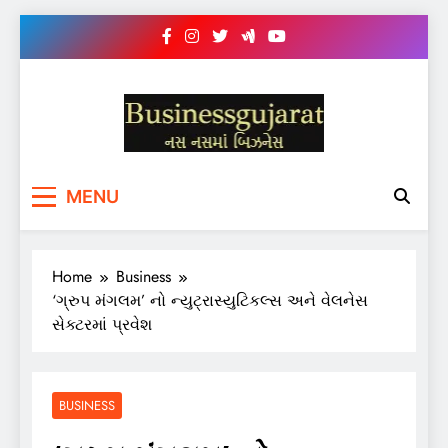
Skip
to
content
BUSINESS GUJARAT
નસ-નસ માં બિઝનેસ
MENU
Home
Business
‘ગ્રુપ મંગલમ’ નો ન્યુટ્રાસ્યુટિકલ્સ અને વેલનેસ
સેક્ટરમાં પ્રવેશ
BUSINESS