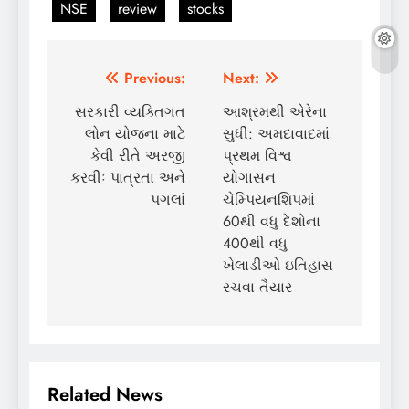
NSE
review
stocks
Post
Previous:
Next:
navigation
સરકારી વ્યક્તિગત
આશ્રમથી એરેના
લોન યોજના માટે
સુધી: અમદાવાદમાં
કેવી રીતે અરજી
પ્રથમ વિશ્વ
કરવીઃ પાત્રતા અને
યોગાસન
પગલાં
ચેમ્પિયનશિપમાં
60થી વધુ દેશોના
400થી વધુ
ખેલાડીઓ ઇતિહાસ
રચવા તૈયાર
Related News