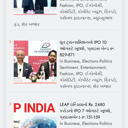
Fashion, IPO, ઈકોનોમી,
કોમોડિટી, કોર્પોરેટ ન્યૂઝ, ક્રિપ્ટો,
પર્સનલ ફાઇનાન્સ, મ્યુચ્યુઅલ
ફંડ, શેર બજાર
ધૂત ટ્રાન્સમિશનનો IPO 10
ઓગસ્ટે ખૂલશે, પ્રાઇસ બેન્ડ રૂ.
829-871
In Business, Elections Politics
Sentiment, Entertainment,
Fashion, IPO, ઈકોનોમી,
કોમોડિટી, કોર્પોરેટ ન્યૂઝ, ક્રિપ્ટો,
પર્સનલ ફાઇનાન્સ, શેર બજાર
LEAP ઇન્ડિયાનો Rs. 2480
કરોડનો IPO 7 ઓગસ્ટે ખૂલશે,
પ્રાઇસબેન્ડ રૂ.151-159
In Business, Elections Politics