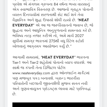
પ્રવેશ એ મંગલમ ગ્રુપના 84 વર્ષના ભવ્ય વારસાનું
એક સ્વાભાવિક વિસ્તરણ છે. આજનો ગ્રાહક પોતાની
વ્યસ્ત દિનચર્યામાં સરળતાથી સેટ થઈ શકે તેવા
વૈજ્ઞાનિક અને શુદ્ધ ઉપાયો શોધી રહ્યો છે.
‘NEAT
EVERYDAY’
એ આ જ જરૂરિયાતનો જવાબ છે, જે
શુદ્ધતા અને આધુનિક અનુકૂળતાનો સમન્વય કરે છે.
ભવિષ્ય તરફ નજર કરીએ તો, અમે માર્ચ 2027
સુધીમાં સમગ્ર ભારતમાં 275થી વધુ રિટેલ સ્ટોર્સ
ખોલવાનું આક્રમક આયોજન કર્યું છે.”
આગામી સમયમાં,
‘NEAT EVERYDAY
‘
ભારતના
Tier-1 અને Tier-2 શહેરોમાં પોતાનો વ્યાપ વધારશે. આ
સાથે જ કંપની તેના ડિજિટલ પોર્ટલ
www.neateveryday.com દ્વારા ઓનલાઈન માર્કેટમાં
પણ મજબૂત પકડ બનાવશે. બ્રાન્ડ ભારતીય
પરિવારોની બદલાતી જીવનશૈલી મુજબ સતત નવી
અને ગુણવત્તાયુક્ત પ્રોડક્ટ્સ લાવવા માટે પ્રતિબદ્ધ
છે.