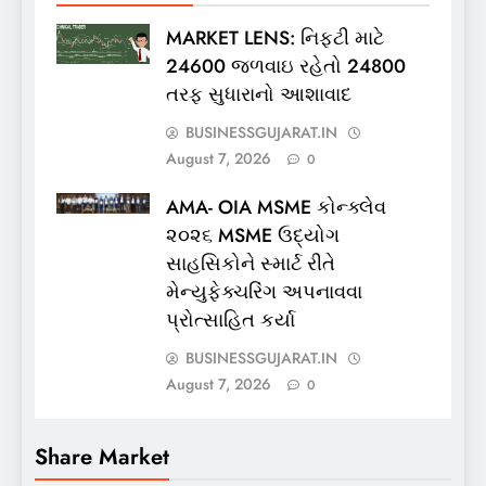
MARKET LENS: નિફ્ટી માટે
24600 જળવાઇ રહેતો 24800
તરફ સુધારાનો આશાવાદ
BUSINESSGUJARAT.IN
August 7, 2026
0
AMA- OIA MSME કોન્ક્લેવ
૨૦૨૬ MSME ઉદ્યોગ
સાહસિકોને સ્માર્ટ રીતે
મેન્યુફેક્ચરિંગ અપનાવવા
પ્રોત્સાહિત કર્યા
BUSINESSGUJARAT.IN
August 7, 2026
0
Share Market