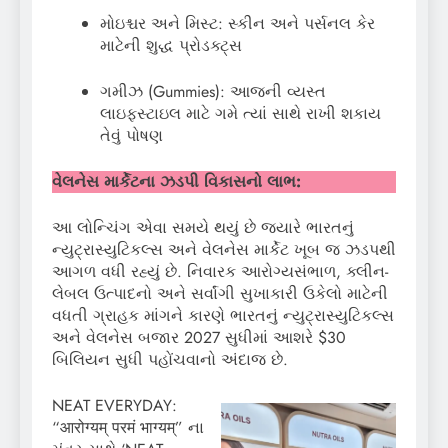
મોઇશ્ચર અને મિસ્ટ: સ્કીન અને પર્સનલ કેર
માટેની શુદ્ધ પ્રોડક્ટ્સ
ગમીઝ (Gummies): આજની વ્યસ્ત
લાઇફસ્ટાઇલ માટે ગમે ત્યાં સાથે રાખી શકાય
તેવું પોષણ
વેલનેસ માર્કેટના ઝડપી વિકાસનો લાભ:
આ લોન્ચિંગ એવા સમયે થયું છે જ્યારે ભારતનું
ન્યુટ્રાસ્યુટિકલ્સ અને વેલનેસ માર્કેટ ખૂબ જ ઝડપથી
આગળ વધી રહ્યું છે. નિવારક આરોગ્યસંભાળ, ક્લીન-
લેબલ ઉત્પાદનો અને સર્વાંગી સુખાકારી ઉકેલો માટેની
વધતી ગ્રાહક માંગને કારણે ભારતનું ન્યુટ્રાસ્યુટિકલ્સ
અને વેલનેસ બજાર 2027 સુધીમાં આશરે $30
બિલિયન સુધી પહોંચવાનો અંદાજ છે.
NEAT EVERYDAY:
“आरोग्यम् परमं भाग्यम्” ના