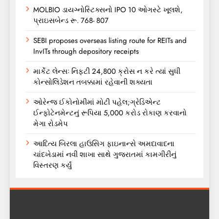
MOLBIO ડાયગ્નોસ્ટિક્સનો IPO 10 ઓગસ્ટે ખૂલશે,
પ્રાઇસબેન્ડ રૂ. 768- 807
SEBI proposes overseas listing route for REITs and
InvITs through depository receipts
માર્કેટ લેન્સઃ નિફ્ટી 24,800 ક્રોસ ન કરે ત્યાં સુધી
કોન્સોલિડેશન તબક્કામાં રહેવાની શક્યતા
ઓરેન્જ ઈકોનોમીમાં મોટી પહેલ;ગ્રેડિએન્ટ
ઈન્ફોટેનમેન્ટનું રૂપિયા 5,000 કરોડ રોકાણ કરવાનો
મેગા રોડમેપ
આદિત્ય બિરલા હાઉસિંગ ફાઇનાન્સે અમદાવાદના
ચાંદખેડામાં નવી શાખા સાથે ગુજરાતમાં કામગીરીનું
વિસ્તરણ કર્યું