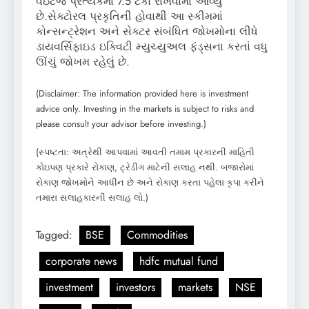
વેઇટેજ પ્રત્યેકમાં 7.5 ટકા રાખવામાં આવ્યું
છે.સેક્ટોરલ પ્રકૃતિની હોવાથી આ સ્કીમમાં
કોન્સન્ટ્રેશન અને સેક્ટર સંબંધિત જોખમોના લીધે
ડાયવર્સિફાઇડ ઇક્વિટી મ્યુચ્યુઅલ ફંડ્સના કરતાં વધુ
ઊંચું જોખમ રહેલું છે.
(Disclaimer: The information provided here is investment
advice only. Investing in the markets is subject to risks and
please consult your advisor before investing.)
(સ્પષ્ટતા: અત્રેથી આપવામાં આવતી તમામ પ્રકારની માહિતી
કોઇપણ પ્રકારે રોકાણ, ટ્રેડીંગ માટેની સલાહ નથી. બજારોમાં
રોકાણ જોખમોને આધીન છે અને રોકાણ કરતા પહેલા કૃપા કરીને
તમારા સલાહકારની સલાહ લો.)
Tagged:
BSE
Commodities
corporate news
hdfc mutual fund
investment
investors
markets
NSE