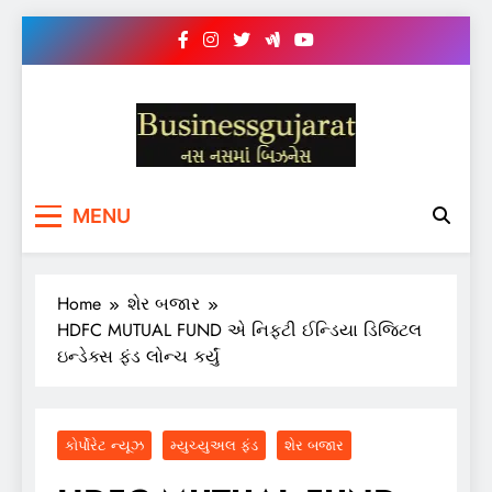
Skip
to
content
BUSINESS GUJARAT
નસ-નસ માં બિઝનેસ
MENU
Home
શેર બજાર
HDFC MUTUAL FUND એ નિફ્ટી ઈન્ડિયા ડિજિટલ
ઇન્ડેક્સ ફંડ લોન્ચ કર્યું
કોર્પોરેટ ન્યૂઝ
મ્યુચ્યુઅલ ફંડ
શેર બજાર