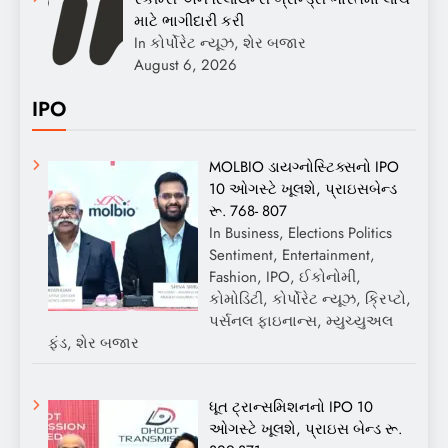
માટે ભાગીદારી કરી
In કોર્પોરેટ ન્યૂઝ, શેર બજાર
August 6, 2026
IPO
MOLBIO ડાયગ્નોસ્ટિક્સનો IPO
10 ઓગસ્ટે ખૂલશે, પ્રાઇસબેન્ડ
રૂ. 768- 807
In Business, Elections Politics
Sentiment, Entertainment,
Fashion, IPO, ઈકોનોમી,
કોમોડિટી, કોર્પોરેટ ન્યૂઝ, ક્રિપ્ટો,
પર્સનલ ફાઇનાન્સ, મ્યુચ્યુઅલ
ફંડ, શેર બજાર
ધૂત ટ્રાન્સમિશનનો IPO 10
ઓગસ્ટે ખૂલશે, પ્રાઇસ બેન્ડ રૂ.