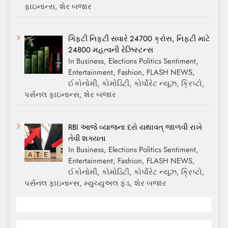
ફાઇનાન્સ, શેર બજાર
ગિફ્ટી નિફ્ટી સવારે 24700 ક્રોસ, નિફ્ટી માટે
24800 મહત્વની રેઝિસ્ટન્સ
In Business, Elections Politics Sentiment,
Entertainment, Fashion, FLASH NEWS,
ઈકોનોમી, કોમોડિટી, કોર્પોરેટ ન્યૂઝ, ક્રિપ્ટો,
પર્સનલ ફાઇનાન્સ, શેર બજાર
RBI આજે વ્યાજના દરો યથાવત્ જાળવી રાખે
તેવી શક્યતા
In Business, Elections Politics Sentiment,
Entertainment, Fashion, FLASH NEWS,
ઈકોનોમી, કોમોડિટી, કોર્પોરેટ ન્યૂઝ, ક્રિપ્ટો,
પર્સનલ ફાઇનાન્સ, મ્યુચ્યુઅલ ફંડ, શેર બજાર