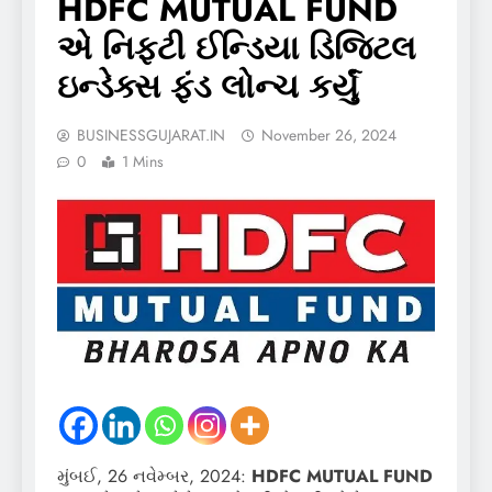
HDFC MUTUAL FUND
એ નિફ્ટી ઈન્ડિયા ડિજિટલ
ઇન્ડેક્સ ફંડ લોન્ચ કર્યું
BUSINESSGUJARAT.IN
November 26, 2024
0
1 Mins
મુંબઈ, 26 નવેમ્બર, 2024:
HDFC MUTUAL FUND