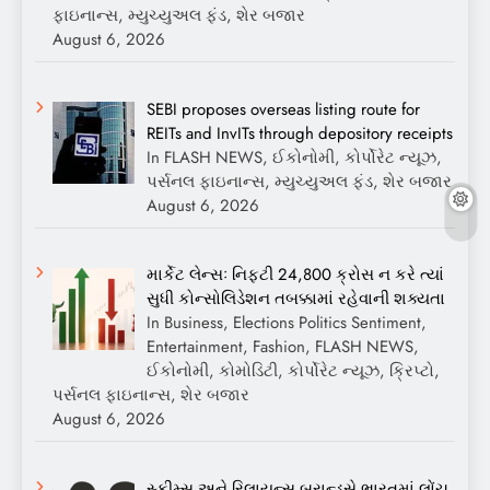
ફાઇનાન્સ, મ્યુચ્યુઅલ ફંડ, શેર બજાર
August 6, 2026
SEBI proposes overseas listing route for
REITs and InvITs through depository receipts
In FLASH NEWS, ઈકોનોમી, કોર્પોરેટ ન્યૂઝ,
પર્સનલ ફાઇનાન્સ, મ્યુચ્યુઅલ ફંડ, શેર બજાર
August 6, 2026
માર્કેટ લેન્સઃ નિફ્ટી 24,800 ક્રોસ ન કરે ત્યાં
સુધી કોન્સોલિડેશન તબક્કામાં રહેવાની શક્યતા
In Business, Elections Politics Sentiment,
Entertainment, Fashion, FLASH NEWS,
ઈકોનોમી, કોમોડિટી, કોર્પોરેટ ન્યૂઝ, ક્રિપ્ટો,
પર્સનલ ફાઇનાન્સ, શેર બજાર
August 6, 2026
સ્કીમ્સ અને રિલાયન્સ બ્રાન્ડ્સે ભારતમાં લોંચ