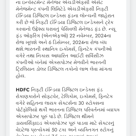
ના ઇન્વેસ્ટમેન્ટ મેનેજર એચડીએફસી એસેટ
મેનેજમેન્ટ કંપની લિમિટેડે એચડીએફસી નિફ્ટી
ઈન્ડિયા ડિજિટલ ઇન્ડેક્સ ફંડના લોન્ચની જાહેરાત
કરી છે જે નિફ્ટી ઈન્ડિયા ડિજિટલ ઇન્ડેક્સને ટ્રેક
કરવાનો ઉદ્દેશ્ય ધરાવતું પેસિવલી મેનેજ્ડ ફંડ છે. ન્યૂ
ફંડ ઓફરિંગ (એનએફઓ) 22 નવેમ્બર, 2024ના
રોજ ખૂલશે અને 6 ડિસેમ્બર, 2024ના રોજ બંધ
થશે.ભારતની સ્થાનિક ઇ-કોમર્સ, ફિનટેક કંપનીઓ
વગેરે તથા નિકાસ આધારિત આઈટી સર્વિસીઝ
કંપનીઓ બંનેમાં એક્સપોઝર મેળવીને ભારતની
ટ્રિલિયન ડોલર ડિજિટલ તકોનો લાભ લેવા માંગતા
હોય.
HDFC
નિફ્ટી ઈન્ડિયા ડિજિટલ ઇન્ડેક્સ ફંડ
રોકાણકારોને સોફ્ટવેર, ટેલિકોમ, ઇ-કોમર્સ, ફિનટેક
વગેરે સહિતના લાયક સેક્ટર્સના 30 સ્ટોક્સના
પોર્ટફોલિયો થકી ભારતના ડિજિટલ પરિવર્તનમાં વ્યાપક
એક્સપોઝર પૂરું પાડે છે. ડિજિટલ થીમને
ડાયવર્સિફાઇડ એક્સપોઝર પૂરું પાડવા માટે સેક્ટરનું
વેઇટેજ પ્રત્યેકમાં 50 ટકા અને વ્યક્તિગત સ્ટોકનું