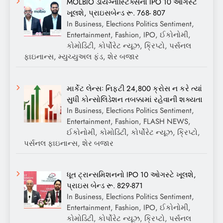
MOLBIO ડાયગ્નોસ્ટિક્સનો IPO 10 ઓગસ્ટે
ખૂલશે, પ્રાઇસબેન્ડ રૂ. 768- 807
In Business, Elections Politics Sentiment,
Entertainment, Fashion, IPO, ઈકોનોમી,
કોમોડિટી, કોર્પોરેટ ન્યૂઝ, ક્રિપ્ટો, પર્સનલ
ફાઇનાન્સ, મ્યુચ્યુઅલ ફંડ, શેર બજાર
માર્કેટ લેન્સઃ નિફ્ટી 24,800 ક્રોસ ન કરે ત્યાં
સુધી કોન્સોલિડેશન તબક્કામાં રહેવાની શક્યતા
In Business, Elections Politics Sentiment,
Entertainment, Fashion, FLASH NEWS,
ઈકોનોમી, કોમોડિટી, કોર્પોરેટ ન્યૂઝ, ક્રિપ્ટો,
પર્સનલ ફાઇનાન્સ, શેર બજાર
ધૂત ટ્રાન્સમિશનનો IPO 10 ઓગસ્ટે ખૂલશે,
પ્રાઇસ બેન્ડ રૂ. 829-871
In Business, Elections Politics Sentiment,
Entertainment, Fashion, IPO, ઈકોનોમી,
કોમોડિટી, કોર્પોરેટ ન્યૂઝ, ક્રિપ્ટો, પર્સનલ