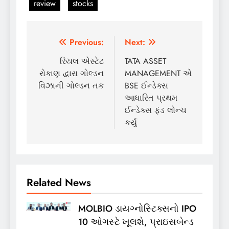
review
stocks
Post
Previous:
Next:
navigation
રિયલ એસ્ટેટ
TATA ASSET
રોકાણ દ્વારા ગોલ્ડન
MANAGEMENT એ
વિઝાની ગોલ્ડન તક
BSE ઈન્ડેક્સ
આધારિત પ્રથમ
ઈન્ડેક્સ ફંડ લોન્ચ
કર્યું
Related News
MOLBIO ડાયગ્નોસ્ટિક્સનો IPO
10 ઓગસ્ટે ખૂલશે, પ્રાઇસબેન્ડ