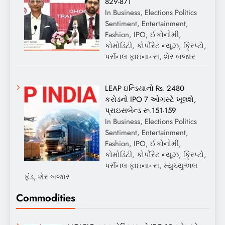
829-871
In Business, Elections Politics
Sentiment, Entertainment,
Fashion, IPO, ઈકોનોમી,
કોમોડિટી, કોર્પોરેટ ન્યૂઝ, ક્રિપ્ટો,
પર્સનલ ફાઇનાન્સ, શેર બજાર
LEAP ઇન્ડિયાનો Rs. 2480
કરોડનો IPO 7 ઓગસ્ટે ખૂલશે,
પ્રાઇસબેન્ડ રૂ.151-159
In Business, Elections Politics
Sentiment, Entertainment,
Fashion, IPO, ઈકોનોમી,
કોમોડિટી, કોર્પોરેટ ન્યૂઝ, ક્રિપ્ટો,
પર્સનલ ફાઇનાન્સ, મ્યુચ્યુઅલ
ફંડ, શેર બજાર
Commodities