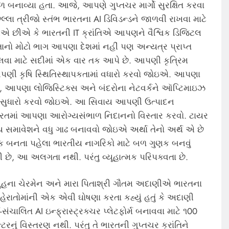
ૌકાદળ બનાવ્યા હતા. આજે, આપણે ગુપ્તચર માર્ગો સુરક્ષિત કરવા
લ્લા ત્રીજો સ્તંભ ભારતના AI ડિવિડન્ડને જાળવી રાખવા માટે
ીએ છીએ કે ભારતની IT ક્રાંતિએ આપણને વૈશ્વિક ડિજિટલ
તાનો મોટો ભાગ આપણા દેશમાં નહીં પણ અન્યત્ર પ્રાપ્ત
લવા માટે સદીમાં એક વાર તક આપે છે. આપણી કૃત્રિમ
આપણી કૃષિ સ્થિતિસ્થાપકતામાં વધારો કરવો જોઇએ. આપણા
ઇએ, આપણા લોજિસ્ટિક્સ અને બંદરોના નેટવર્કને ઑપ્ટિમાઇઝ
ાં સુધારો કરવો જોઇએ. આ સિવાય આપણી ઉત્પાદન
ભારતમાં આપણા આરોગ્યસંભાળ નિદાનનો વિસ્તાર કરવો. ટાયર
સમાવેશને વધુ ગાઢ બનાવવો જોઇએ અર્થા તેનો અર્થ એ છે
ગુણક બનતા પહેલા ભારતીય નાગરિકો માટે બળ ગુણક બનવું
 છે, આ અલગતા નથી. પરંતુ વ્યૂહાત્મક પરિપક્વતા છે.
ૂહના ચેરમેન અને મારા પિતાશ્રી ગૌતમ અદાણીએ ભારતના
હેરાતોમાંની એક એવી ઘોષણા કરતા કહ્યું હતું કે અદાણી
-સંચાલિત AI ઇન્ફ્રાસ્ટ્રક્ચર પ્લેટફોર્મ બનાવવા માટે ૧00
નું વિસ્તરણ નથી. પરંતુ તે ભારતની ગુપ્તચર ક્રાંતિને