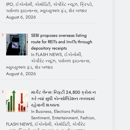
IPO, ઈકોનોમી, કોમોડિટી, કોર્પોરેટ ન્યૂઝ, ક્રિપ્ટો,
પર્સનલ ફાઇનાન્સ, મ્યુચ્યુઅલ ફંડ, શેર બજાર
August 6, 2026
SEBI proposes overseas listing
route for REITs and InvITs through
depository receipts
In FLASH NEWS, ઈકોનોમી,
કોર્પોરેટ ન્યૂઝ, પર્સનલ ફાઇનાન્સ,
મ્યુચ્યુઅલ ફંડ, શેર બજાર
August 6, 2026
માર્કેટ લેન્સઃ નિફ્ટી 24,800 ક્રોસ ન
કરે ત્યાં સુધી કોન્સોલિડેશન તબક્કામાં
રહેવાની શક્યતા
In Business, Elections Politics
Sentiment, Entertainment, Fashion,
FLASH NEWS, ઈકોનોમી, કોમોડિટી, કોર્પોરેટ