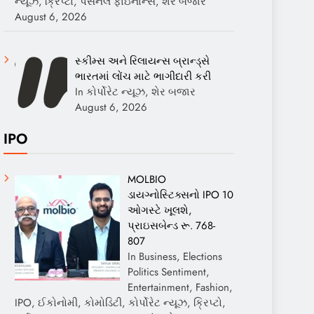
ન્યૂઝ, ક્રિપ્ટો, પર્સનલ ફાઇનાન્સ, શેર બજાર
August 6, 2026
સ્કીમ્સ અને રિલાયન્સ બ્રાન્ડ્સે
ભારતમાં લોંચ માટે ભાગીદારી કરી
In કોર્પોરેટ ન્યૂઝ, શેર બજાર
August 6, 2026
IPO
MOLBIO
ડાયગ્નોસ્ટિક્સનો IPO 10
ઓગસ્ટે ખૂલશે,
પ્રાઇસબેન્ડ રૂ. 768-
807
In Business, Elections
Politics Sentiment,
Entertainment, Fashion,
IPO, ઈકોનોમી, કોમોડિટી, કોર્પોરેટ ન્યૂઝ, ક્રિપ્ટો,