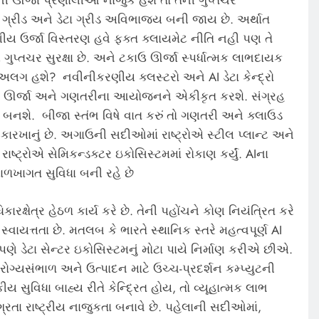
્રની ઊર્જા પ્રણાલીઓ નાજુક હશે તો તેની ગુપ્તચર
 ગ્રીડ અને ડેટા ગ્રીડ અવિભાજ્ય બની જાય છે. અર્થાત
ીય ઉર્જા વિસ્તરણ હવે ફક્ત ક્લાયમેટ નીતિ નહી પણ તે
 ગુપ્તચર સુરક્ષા છે. અને ટકાઉ ઊર્જા સ્પર્ધાત્મક લાભદાયક
અલગ હશે? નવીનીકરણીય ક્લસ્ટરો અને AI ડેટા કેન્દ્રો
ોર ઊર્જા અને ગણતરીના આયોજનને એકીકૃત કરશે. સંગ્રહ
ઓ બનશે. બીજા સ્તંભ વિષે વાત કરું તો ગણતરી અને ક્લાઉડ
કારખાનું છે. અગાઉની સદીઓમાં રાષ્ટ્રોએ સ્ટીલ પ્લાન્ટ અને
ાષ્ટ્રોએ સેમિકન્ડક્ટર ઇકોસિસ્ટમમાં રોકાણ કર્યું. AIના
 માળખાગત સુવિધા બની રહે છે
ધિકારક્ષેત્ર હેઠળ કાર્ય કરે છે. તેની પહોંચને કોણ નિયંત્રિત કરે
્વાયત્તતા છે. મતલબ કે ભારતે સ્થાનિક સ્તરે મહત્વપૂર્ણ AI
 ડેટા સેન્ટર ઇકોસિસ્ટમનું મોટા પાયે નિર્માણ કરીએ છીએ.
આરોગ્યસંભાળ અને ઉત્પાદન માટે ઉચ્ચ-પ્રદર્શન કમ્પ્યુટની
ય સુવિધા બાહ્ય રીતે કેન્દ્રિત હોય, તો વ્યૂહાત્મક લાભ
ગ્રતા રાષ્ટ્રીય નાજુકતા બનાવે છે. પહેલાની સદીઓમાં,