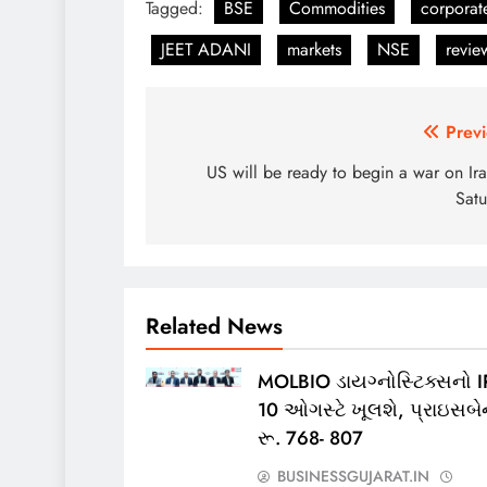
Tagged:
BSE
Commodities
corporat
JEET ADANI
markets
NSE
revie
Post
Previ
navigation
US will be ready to begin a war on Ir
Satu
Related News
MOLBIO ડાયગ્નોસ્ટિક્સનો 
10 ઓગસ્ટે ખૂલશે, પ્રાઇસબેન
રૂ. 768- 807
BUSINESSGUJARAT.IN