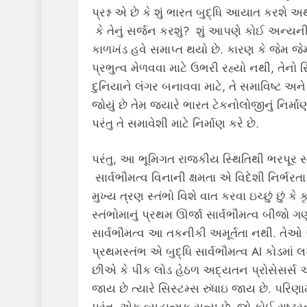
પ્રશ્ન એ છે કે શું ભારત બુદ્ધિ આયાત કરશે અ
કે તેનું સર્જન કરશું? શું આપણે કોઈ અન્યની
કાળખંડ હવે સમાપ્ત થયો છે. કારણ કે જેમ જેમ
પ્રભુત્વ મેળવવા માટે ઉભરી રહ્યો નથી, તેન
દુનિયાને લંગર બનાવવા માટે, તે સમાવિષ્ટ અન
જોયું છે તેમ જ્યારે ભારત ટેકનોલોજીનું નિર્મ
પરંતુ તે સમાવેશી માટે નિર્માણ કરે છે.
પરંતુ, આ ભૂમિગત રાજકીય સ્થિતિથી ભરપૂર સ
સાર્વભૌમત્વ વિનાની ક્ષમતા એ વિદેશી નિર્ભરત
મુખ્ય ત્રણ સ્તંભો વિશે વાત કરવા ઇચ્છું છું ક
સ્તંભોમાનું પ્રથમ ઊર્જા સાર્વભૌમત્વ બીજો 
સાર્વભૌમત્વ આ તકનીકી અમૂર્તતા નથી. તેઓ આધ
પ્રથમસ્તંભ એ બુદ્ધિ સાર્વભૌમત્વ AI કોડમાં લ
છીએ કે પીક લોડ હેઠળ અદ્યતન પ્રોસેસર્સ અ
જાય છે ત્યારે સિસ્ટમ્સ રુંધાઇ જાય છે. પ