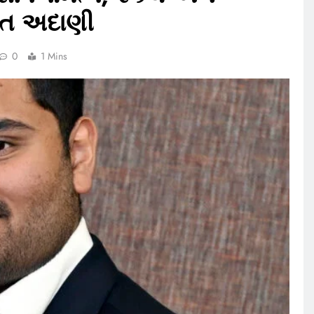
જીત અદાણી
0
1 Mins