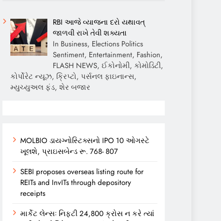
RBI આજે વ્યાજના દરો યથાવત્
જાળવી રાખે તેવી શક્યતા
In Business, Elections Politics
Sentiment, Entertainment, Fashion,
FLASH NEWS, ઈકોનોમી, કોમોડિટી,
કોર્પોરેટ ન્યૂઝ, ક્રિપ્ટો, પર્સનલ ફાઇનાન્સ,
મ્યુચ્યુઅલ ફંડ, શેર બજાર
MOLBIO ડાયગ્નોસ્ટિક્સનો IPO 10 ઓગસ્ટે
ખૂલશે, પ્રાઇસબેન્ડ રૂ. 768- 807
SEBI proposes overseas listing route for
REITs and InvITs through depository
receipts
માર્કેટ લેન્સઃ નિફ્ટી 24,800 ક્રોસ ન કરે ત્યાં