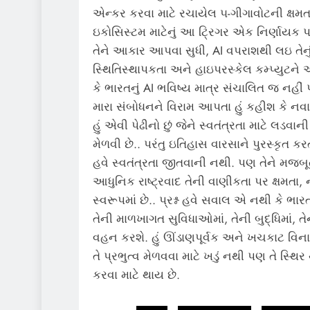
એન્કર કરવા માટે રચાયેલ ૫-ગીગાવોટની ક્ષમ
ઇકોસિસ્ટમ માટેનું આ ટ્રિગર એક નિર્ણાયક 
તેને આકાર આપવા સુધી, AI વપરાશથી લઇ તેનું
સ્થિતિસ્થાપકતા અને હાઇપરસ્કેલ કમ્પ્યુટને 
કે ભારતનું AI ભવિષ્ય માત્ર સંચાલિત જ નહીં પરં
મારા સંબોધનને વિરામ આપતા હું કહીશ કે નવ
હું એવી પેઢીનો છું જેને સ્વતંત્રતા માટે લડવા
મેળવી છે.. પરંતુ ઇતિહાસ વારસાને પુરસ્કૃત
હવે સ્વતંત્રતા જીતવાની નથી. પણ તેને મજબૂત
આધુનિક રાષ્ટ્રવાદ તેની વાણીકતા પર ક્ષમ
સ્વરૂપમાં છે.. પ્રશ્ન હવે સવાલ એ નથી કે ભારત
તેની માળખાગત સુવિધાઓમાં, તેની બુદ્ધિમાં, ત
વહન કરશે. હું ઊંડાણપૂર્વક અને ખચકાટ વિના માન
તે પ્રભુત્વ મેળવવા માટે ખડું નથી પણ તે સ્થિ
કરવા માટે થાય છે.