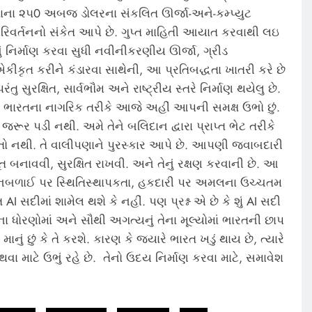
તાના ૨૫0 અબજ ડોલરના સંકલિત ઊર્જા-અને-કમ્પ્યુટ
પરિવર્તનનો સંકેત આપે છે. ગુપ્ત માહિતી આયાત કરવાથી લઇ
 નિર્માણ કરવા સુધી નવીનીકરણીય ઊર્જા, ગ્રીડ
એકીકૃત કરીને કંડારવા સાથેની, આ પ્રતિબદ્ધતા ખાતરી કરે છે
તુ સુરક્ષિત, સાર્વભૌમ અને રાષ્ટ્રીય સ્તરે નિર્માણ થયેલુ છે.
ા ભારતના નાગરિક તરીકે આજે અહીં આપની સમક્ષ ઉભો છું.
ની જરૂર પડી નથી. અમે તેને બલિદાન દ્વારા પ્રાપ્ત ભેટ તરીકે
 કરતો નથી. તે વાલીપણાને પુરસ્કાર આપે છે. આપણી જવાબદારી
 બનાવવી, સુરક્ષિત રાખવી. અને તેનું રક્ષણ કરવાની છે. આ
તા, નબળાઈ પર સ્થિતિસ્થાપકતા, હકદારી પર અમલના ઉચ્ચતમ
 AI સદીમાં શામેલ થશે કે નહીં. પણ પ્રશ્ન એ છે કે શું AI સદી
ેના ધોરણોમાં અને સૌથી અગત્યનું તેના મૂલ્યોમાં ભારતની છાપ
ું છું કે તે કરશે. કારણ કે જ્યારે ભારત ખડું થાય છે, ત્યારે
ર થવા માટે ઉભું રહે છે. તેનો ઉદય નિર્માણ કરવા માટે, સમાવેશ