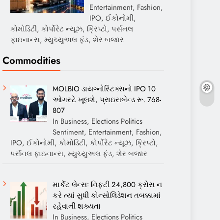
Entertainment, Fashion,
IPO, ઈકોનોમી,
કોમોડિટી, કોર્પોરેટ ન્યૂઝ, ક્રિપ્ટો, પર્સનલ
ફાઇનાન્સ, મ્યુચ્યુઅલ ફંડ, શેર બજાર
Commodities
MOLBIO ડાયગ્નોસ્ટિક્સનો IPO 10
ઓગસ્ટે ખૂલશે, પ્રાઇસબેન્ડ રૂ. 768-
807
In Business, Elections Politics
Sentiment, Entertainment, Fashion,
IPO, ઈકોનોમી, કોમોડિટી, કોર્પોરેટ ન્યૂઝ, ક્રિપ્ટો,
પર્સનલ ફાઇનાન્સ, મ્યુચ્યુઅલ ફંડ, શેર બજાર
માર્કેટ લેન્સઃ નિફ્ટી 24,800 ક્રોસ ન
કરે ત્યાં સુધી કોન્સોલિડેશન તબક્કામાં
રહેવાની શક્યતા
In Business, Elections Politics