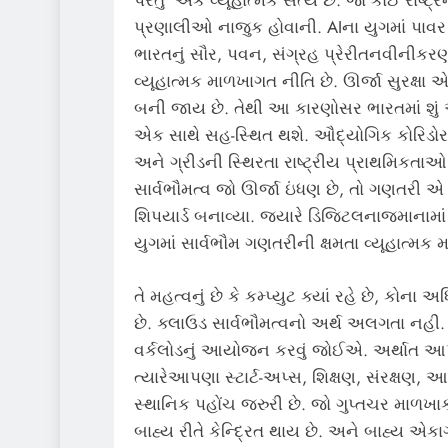
પરંતુ એક વ્યૂહાત્મક સત્ય છે. જો કોઈ રાષ્ટ
પ્રણાલીઓ નાજુક હોવાની. AIના યુગમાં પાવર
ભારતનું સૌર, પવન, સંગ્રહ પ્રેરીતનવીનીકરણ
વ્યૂહાત્મક માળખાગત નીતિ છે. ઊર્જા સુરક્ષા એ
બની જાય છે. તેથી આ કારણોસર ભારતમાં શું 
એક સાથે સહ-સ્થિત થશે. ઔદ્યોગિક કોરિડ
અને ગ્રીડની સ્થિરતા રાષ્ટ્રીય પ્રાથમિકતા
સાર્વભૌમત્વ જો ઊર્જા ઇંધણ છે, તો ગણતરી એ 
શિપયાર્ડ બનાવ્યા. જ્યારે ડિજિટલનાજમાનામાં ર
યુગમાં સાર્વભૌમ ગણતરીની ક્ષમતા વ્યૂહાત્મક
તે મહત્વનું છે કે કમ્પ્યુટ ક્યાં રહે છે, કોના અ
છે. ક્લાઉડ સાર્વભૌમત્વનો અર્થ અલગતા નહી. સ
વર્કલોડનું આયોજન કરવું જોઈએ. અર્થાત આપણે
ત્યારેઆપણા સ્ટાર્ટ-અપ્સ, શિક્ષણ, સંરક્ષણ, 
સ્થાનિક પહોંચ જરુરી છે. જો ગુપ્તચર માળખાકી
બાહ્ય રીતે કેન્દ્રિત થાય છે. અને બાહ્ય એકા