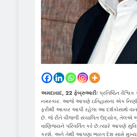
અમદાવાદ, 22 ફેબ્રુઆરીઃ
પ્રતિષ્ઠિત વૈશ્
નમસ્કાર. આજે આપણે ઇતિહાસના એક નિર્ણા
ફરીથી આકાર આપી રહેલા આ દર્શકોસાથે વાત
છે. જે રીતે વીજળી સંચાલિત ઉદ્યોગ, તેલએ
વાણિજ્યને પરિવર્તિત કરે છે.ત્યારે આપણે સુવિ
કરશે. અને તેથી આપણા ભારત દેશ સામે મુખ્ય