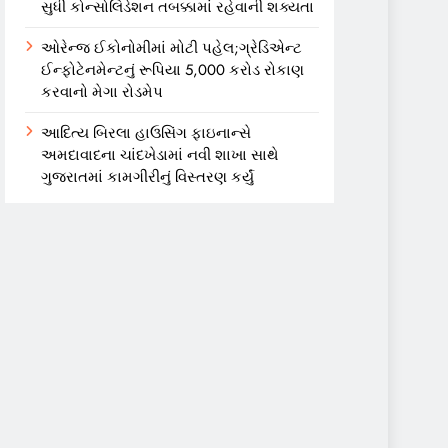
સુધી કોન્સોલિડેશન તબક્કામાં રહેવાની શક્યતા
ઓરેન્જ ઈકોનોમીમાં મોટી પહેલ;ગ્રેડિએન્ટ
ઈન્ફોટેનમેન્ટનું રૂપિયા 5,000 કરોડ રોકાણ
કરવાનો મેગા રોડમેપ
આદિત્ય બિરલા હાઉસિંગ ફાઇનાન્સે
અમદાવાદના ચાંદખેડામાં નવી શાખા સાથે
ગુજરાતમાં કામગીરીનું વિસ્તરણ કર્યું