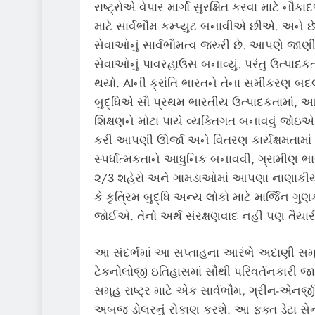
રાષ્ટ્રોએ વેપાર માર્ગો સુરક્ષિત કરવા માટે ન
માટે સાર્વભૌમ કમ્પ્યુટ બનાવીએ છીએ. અને છે
સેવાઓનું સાર્વભૌમત્વ જરુરી છે. આપણે જાણ
સેવાઓનું પાવરહાઉસ બનાવ્યું. પરંતુ ઉત્પાદક
થયો. AIની ક્રાંતિ ભારતને તેના સમીકરણ બદ
બુદ્ધિએ સૌ પ્રથમ ભારતીય ઉત્પાદકતામાં, 
શિક્ષણને મોટા પાયે વ્યક્તિગત બનાવવું જો
કરી આપણી ઊર્જા અને વિતરણ કાર્યક્ષમતામ
સ્પર્ધાત્મકતાને આધુનિક બનાવવી, ગ્રામીણ 
૨/3 શહેરો અને ગામડાઓમાં આપણા નાણાકીય 
કે કૃત્રિમ બુદ્ધિ અન્ય લોકો માટે માર્જિન 
જોઈએ. તેનો અર્થ સંરક્ષણવાદ નહી પણ તૈયારી
આ સંદર્ભમાં આ સપ્તાહના આરંભે અદાણી સમ
ટેકનોલોજી ઇતિહાસમાં સૌથી પરિવર્તનકારી જા
સમૂહ રાષ્ટ્ર માટે એક સાર્વભૌમ, ગ્રીન-એનર્જી
અબજ ડોલરનું રોકાણ કરશે. આ ફક્ત ડેટા સેન્ટર