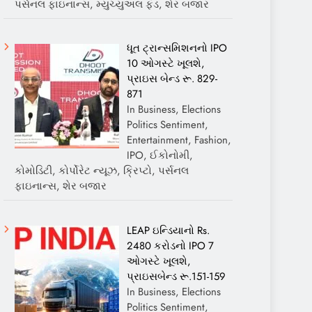
પર્સનલ ફાઇનાન્સ, મ્યુચ્યુઅલ ફંડ, શેર બજાર
ધૂત ટ્રાન્સમિશનનો IPO
10 ઓગસ્ટે ખૂલશે,
પ્રાઇસ બેન્ડ રૂ. 829-
871
In Business, Elections
Politics Sentiment,
Entertainment, Fashion,
IPO, ઈકોનોમી,
કોમોડિટી, કોર્પોરેટ ન્યૂઝ, ક્રિપ્ટો, પર્સનલ
ફાઇનાન્સ, શેર બજાર
LEAP ઇન્ડિયાનો Rs.
2480 કરોડનો IPO 7
ઓગસ્ટે ખૂલશે,
પ્રાઇસબેન્ડ રૂ.151-159
In Business, Elections
Politics Sentiment,