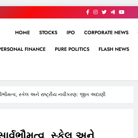
HOME
STOCKS
IPO
CORPORATE NEWS
PERSONAL FINANCE
PURE POLITICS
FLASH NEWS
્વભૌમત્વ, સ્કેલ અને રાષ્ટ્રીય નવીકરણ: જીત અદાણી
ાર્વભૌમત્વ, સ્કેલ અને