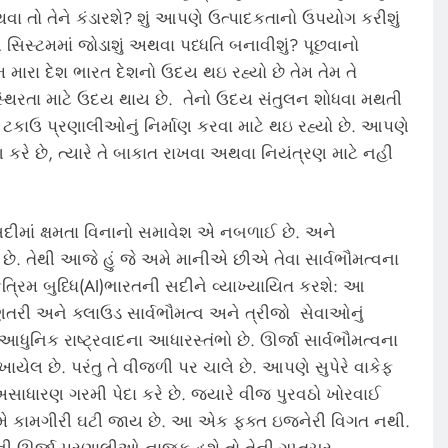
થવા તો તેને કંડારશે? શું આપણે ઉત્પાદકતાનો ઉપયોગ કરીશું
 સિસ્ટમમાં જોડાશું અથવા પધ્ધતિ બનાવીશું? પૂછવાનો
 મારા દેશ ભારત દેશનો ઉદય થઇ રહ્યો છે તેમ તેમ તે
ો સ્થિરતા માટે ઉદય થાય છે. તેનો ઉદય સંતુલન શોધવા મથતી
ે ટકાઉ પ્રણાલીઓનું નિર્માણ કરવા માટે થઇ રહ્યો છે. આપણે
ાણ કરે છે, ત્યારે તે બાકાત રાખવા અથવા નિયંત્રણ માટે નહી
દીમાં ક્ષમતા વિનાનો સમાવેશ એ નબળાઈ છે. અને
ા છે. તેથી આજે હું જે અમે માનીએ છીએ તેવા સાર્વભૌમત્વના
ે કૃત્રિમ બુધ્ધિ(AI)ભારતની સદીને વ્યાખ્યાયિત કરશે: આ
ગણતરી અને ક્લાઉડ સાર્વભૌમત્વ અને ત્રીજો સેવાઓનું
ુનિક રાષ્ટ્રવાદના આધારસ્તંભો છે. ઊર્જા સાર્વભૌમત્વના
ખાયેલ છે. પરંતુ તે વીજળી પર ચાલે છે. આપણે સુપેરે વાકેફ
સાધારણ ગરમી પેદા કરે છે. જ્યારે વીજ પુરવઠો ખોરવાઈ
રિણામે કામગીરી ઘટી જાય છે. આ એક ફક્ત ઇજનેરી વિગત નથી.