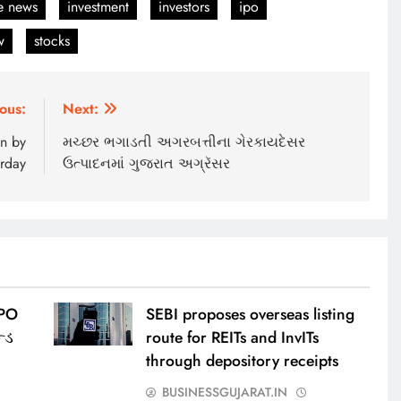
e news
investment
investors
ipo
w
stocks
ous:
Next:
an by
મચ્છર ભગાડતી અગરબત્તીના ગેરકાયદેસર
rday
ઉત્પાદનમાં ગુજરાત અગ્રૅસર
IPO
SEBI proposes overseas listing
્ડ
route for REITs and InvITs
through depository receipts
BUSINESSGUJARAT.IN