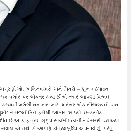
વિક અગ્રણીઓ, અભિનવકારો અને મિત્રો – શુભ મધ્યાહ્ન
યક વળાંક પર એકત્ર થયા છીએ ત્યારે આપણા વિશ્વને
 કરવાની મળેલી તક મારા માટે ખરેખર એક સૌભાગ્યની વાત
 ભૂમીગત રાજનીતિને ફરીથી આકાર આપ્યો. ઇન્ટરનેટ
દીત છીએ કે કૃત્રિમ બુદ્ધિ સાર્વભૌમત્વની નવેસરથી વ્યાખ્યા
 સવાલ એ નથી કે આપણે કૃત્રિમબુધ્ધિ અપનાવીશું. પરંતુ