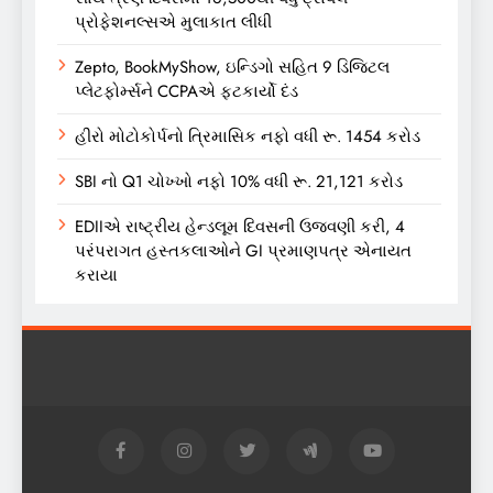
પ્રોફેશનલ્સએ મુલાકાત લીધી
Zepto, BookMyShow, ઇન્ડિગો સહિત 9 ડિજિટલ
પ્લેટફોર્મ્સને CCPAએ ફટકાર્યો દંડ
હીરો મોટોકોર્પનો ત્રિમાસિક નફો વધી રૂ. 1454 કરોડ
SBI નો Q1 ચોખ્ખો નફો 10% વધી રૂ. 21,121 કરોડ
EDIIએ રાષ્ટ્રીય હેન્ડલૂમ દિવસની ઉજવણી કરી, 4
પરંપરાગત હસ્તકલાઓને GI પ્રમાણપત્ર એનાયત
કરાયા