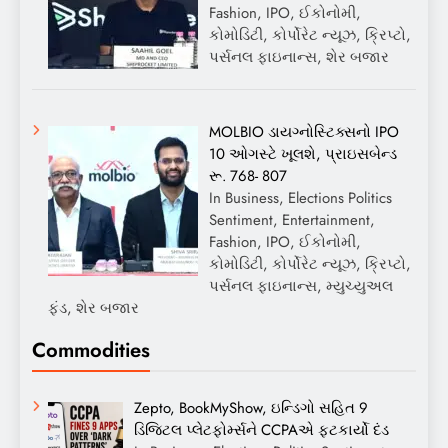
Fashion, IPO, ઈકોનોમી,
કોમોડિટી, કોર્પોરેટ ન્યૂઝ, ક્રિપ્ટો,
પર્સનલ ફાઇનાન્સ, શેર બજાર
MOLBIO ડાયગ્નોસ્ટિક્સનો IPO
10 ઓગસ્ટે ખૂલશે, પ્રાઇસબેન્ડ
રૂ. 768- 807
In Business, Elections Politics
Sentiment, Entertainment,
Fashion, IPO, ઈકોનોમી,
કોમોડિટી, કોર્પોરેટ ન્યૂઝ, ક્રિપ્ટો,
પર્સનલ ફાઇનાન્સ, મ્યુચ્યુઅલ
ફંડ, શેર બજાર
Commodities
Zepto, BookMyShow, ઇન્ડિગો સહિત 9
ડિજિટલ પ્લેટફોર્મ્સને CCPAએ ફટકાર્યો દંડ