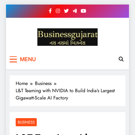
Skip
to
content
BUSINESS GUJARAT
નસ-નસ માં બિઝનેસ
MENU
Home
Business
L&T Teaming with NVIDIA to Build India’s Largest
Gigawatt-Scale AI Factory
BUSINESS