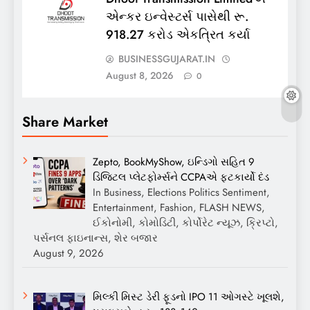
એન્કર ઇન્વેસ્ટર્સ પાસેથી રૂ.
918.27 કરોડ એકત્રિત કર્યા
BUSINESSGUJARAT.IN
August 8, 2026
0
Share Market
Zepto, BookMyShow, ઇન્ડિગો સહિત 9
ડિજિટલ પ્લેટફોર્મ્સને CCPAએ ફટકાર્યો દંડ
In Business, Elections Politics Sentiment,
Entertainment, Fashion, FLASH NEWS,
ઈકોનોમી, કોમોડિટી, કોર્પોરેટ ન્યૂઝ, ક્રિપ્ટો,
પર્સનલ ફાઇનાન્સ, શેર બજાર
August 9, 2026
મિલ્કી મિસ્ટ ડેરી ફૂડનો IPO 11 ઓગસ્ટે ખૂલશે,