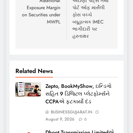
navigation
Additional
અદાણી પોર્ટ્સ તથા
Exposure Margin
પોર્ટ ઓફ માર્સેલી
on Securities under
ફોસ વચ્ચે
MWPL
વ્યૂહાત્મક IMEC
ભાગીદારી પર
હસ્તાક્ષર
Related News
Zepto, BookMyShow, ઇન્ડિગો
સહિત 9 ડિજિટલ પ્લેટફોર્મ્સને
CCPAએ ફટકાર્યો દંડ
BUSINESSGUJARAT.IN
August 9, 2026
0
Dhoot Transmission Limitedએ