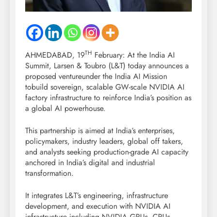
TH
AHMEDABAD, 19
February: At the India AI
Summit, Larsen & Toubro (L&T) today announces a
proposed ventureunder the India AI Mission
tobuild sovereign, scalable GW-scale NVIDIA AI
factory infrastructure to reinforce India’s position as
a global AI powerhouse.
This partnership is aimed at India’s enterprises,
policymakers, industry leaders, global off takers,
and analysts seeking production-grade AI capacity
anchored in India’s digital and industrial
transformation.
It integrates L&T’s engineering, infrastructure
development, and execution with NVIDIA AI
infrastructure including NVIDIA GPUs, CPUs,