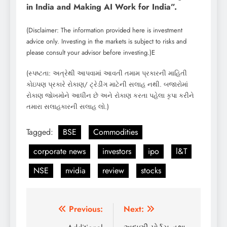
in India and Making AI Work for India”.
(Disclaimer: The information provided here is investment
advice only. Investing in the markets is subject to risks and
please consult your advisor before investing.)E
(સ્પષ્ટતા: અત્રેથી આપવામાં આવતી તમામ પ્રકારની માહિતી
કોઇપણ પ્રકારે રોકાણ/ ટ્રેડીંગ માટેની સલાહ નથી. બજારોમાં
રોકાણ જોખમોને આધીન છે અને રોકાણ કરતા પહેલા કૃપા કરીને
તમારા સલાહકારની સલાહ લો.)
Tagged:
BSE
Commodities
corporate news
investors
ipo
l&T
NSE
nvidia
review
stocks
Post
Previous:
Next: