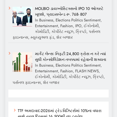
MOLBIO ડાયગ્નોસ્ટિક્સનો IPO 10 ઓગસ્ટે
ખૂલશે, પ્રાઇસબેન્ડ રૂ. 768- 807
In Business, Elections Politics Sentiment,
Entertainment, Fashion, IPO, ઈકોનોમી,
કોમોડિટી, કોર્પોરેટ ન્યૂઝ, ક્રિપ્ટો, પર્સનલ
ફાઇનાન્સ, મ્યુચ્યુઅલ ફંડ, શેર બજાર
માર્કેટ લેન્સઃ નિફ્ટી 24,800 ક્રોસ ન કરે ત્યાં
સુધી કોન્સોલિડેશન તબક્કામાં રહેવાની શક્યતા
In Business, Elections Politics Sentiment,
Entertainment, Fashion, FLASH NEWS,
ઈકોનોમી, કોમોડિટી, કોર્પોરેટ ન્યૂઝ, ક્રિપ્ટો,
પર્સનલ ફાઇનાન્સ, શેર બજાર
TTF અમદાવાદ-2026માં ટ્રેડ વિઝિટર્સમાં 10%ના વધારા
સાથે ત્રણ દિવસમાં 16,500થી વધુ ટ્રાવેલ