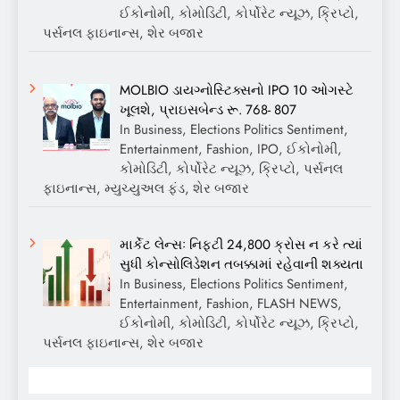
ઈકોનોમી, કોમોડિટી, કોર્પોરેટ ન્યૂઝ, ક્રિપ્ટો,
પર્સનલ ફાઇનાન્સ, શેર બજાર
MOLBIO ડાયગ્નોસ્ટિક્સનો IPO 10 ઓગસ્ટે
ખૂલશે, પ્રાઇસબેન્ડ રૂ. 768- 807
In Business, Elections Politics Sentiment,
Entertainment, Fashion, IPO, ઈકોનોમી,
કોમોડિટી, કોર્પોરેટ ન્યૂઝ, ક્રિપ્ટો, પર્સનલ
ફાઇનાન્સ, મ્યુચ્યુઅલ ફંડ, શેર બજાર
માર્કેટ લેન્સઃ નિફ્ટી 24,800 ક્રોસ ન કરે ત્યાં
સુધી કોન્સોલિડેશન તબક્કામાં રહેવાની શક્યતા
In Business, Elections Politics Sentiment,
Entertainment, Fashion, FLASH NEWS,
ઈકોનોમી, કોમોડિટી, કોર્પોરેટ ન્યૂઝ, ક્રિપ્ટો,
પર્સનલ ફાઇનાન્સ, શેર બજાર