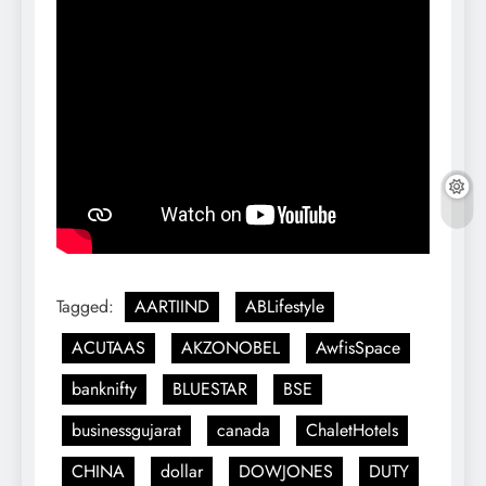
Tagged:
AARTIIND
ABLifestyle
ACUTAAS
AKZONOBEL
AwfisSpace
banknifty
BLUESTAR
BSE
businessgujarat
canada
ChaletHotels
CHINA
dollar
DOWJONES
DUTY