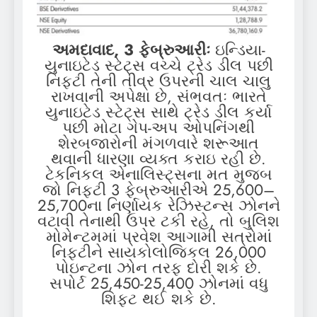
અમદાવાદ, 3 ફેબ્રુઆરીઃ
ઇન્ડિયા-
યુનાઇટેડ સ્ટેટ્સ વચ્ચે ટ્રેડ ડીલ પછી
નિફ્ટી તેની તીવ્ર ઉપરની ચાલ ચાલુ
રાખવાની અપેક્ષા છે, સંભવતઃ ભારતે
યુનાઇટેડ સ્ટેટ્સ સાથે ટ્રેડ ડીલ કર્યા
પછી મોટા ગેપ-અપ ઓપનિંગથી
શેરબજારોની મંગળવારે શરૂઆત
થવાની ધારણા વ્યક્ત કરાઇ રહી છે.
ટેકનિકલ એનાલિસ્ટ્સના મત મુજબ
જો નિફ્ટી 3 ફેબ્રુઆરીએ 25,600–
25,700ના નિર્ણાયક રેઝિસ્ટન્સ ઝોનને
વટાવી તેનાથી ઉપર ટકી રહે, તો બુલિશ
મોમેન્ટમમાં પ્રવેશ આગામી સત્રોમાં
નિફ્ટીને સાયકોલોજિકલ 26,000
પોઇન્ટના ઝોન તરફ દોરી શકે છે.
સપોર્ટ 25,450-25,400 ઝોનમાં વધુ
શિફ્ટ થઈ શકે છે.