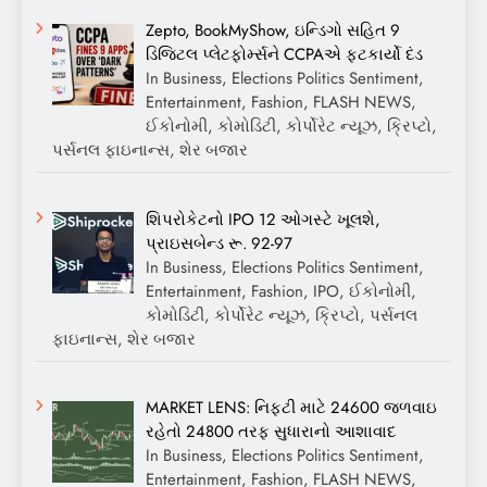
Zepto, BookMyShow, ઇન્ડિગો સહિત 9
ડિજિટલ પ્લેટફોર્મ્સને CCPAએ ફટકાર્યો દંડ
In Business, Elections Politics Sentiment,
Entertainment, Fashion, FLASH NEWS,
ઈકોનોમી, કોમોડિટી, કોર્પોરેટ ન્યૂઝ, ક્રિપ્ટો,
પર્સનલ ફાઇનાન્સ, શેર બજાર
શિપરોકેટનો IPO 12 ઓગસ્ટે ખૂલશે,
પ્રાઇસબેન્ડ રૂ. 92-97
In Business, Elections Politics Sentiment,
Entertainment, Fashion, IPO, ઈકોનોમી,
કોમોડિટી, કોર્પોરેટ ન્યૂઝ, ક્રિપ્ટો, પર્સનલ
ફાઇનાન્સ, શેર બજાર
MARKET LENS: નિફ્ટી માટે 24600 જળવાઇ
રહેતો 24800 તરફ સુધારાનો આશાવાદ
In Business, Elections Politics Sentiment,
Entertainment, Fashion, FLASH NEWS,