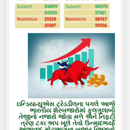
ઇન્ડિયા-યુએસ ટ્રેડડીલના પગલે આજે
ભારતીય શેરબજારોમાં ફુલગુલાબી
તેજીનો નજારો જોવા મળે અને નિફ્ટી
ત્રણ ટકા અપ ખૂલે તેવો ઉન્માદભર્યો
આશાવાદ મોટાભાગના બજાર નિષ્ણાતો