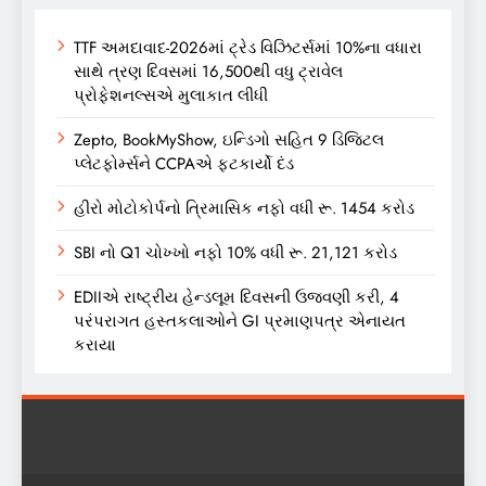
TTF અમદાવાદ-2026માં ટ્રેડ વિઝિટર્સમાં 10%ના વધારા
સાથે ત્રણ દિવસમાં 16,500થી વધુ ટ્રાવેલ
પ્રોફેશનલ્સએ મુલાકાત લીધી
Zepto, BookMyShow, ઇન્ડિગો સહિત 9 ડિજિટલ
પ્લેટફોર્મ્સને CCPAએ ફટકાર્યો દંડ
હીરો મોટોકોર્પનો ત્રિમાસિક નફો વધી રૂ. 1454 કરોડ
SBI નો Q1 ચોખ્ખો નફો 10% વધી રૂ. 21,121 કરોડ
EDIIએ રાષ્ટ્રીય હેન્ડલૂમ દિવસની ઉજવણી કરી, 4
પરંપરાગત હસ્તકલાઓને GI પ્રમાણપત્ર એનાયત
કરાયા