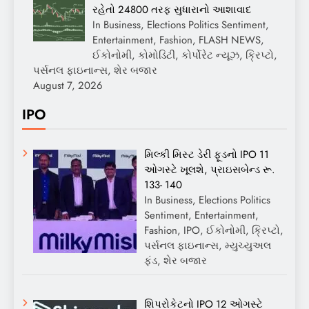
રહેતો 24800 તરફ સુધારાનો આશાવાદ
In Business, Elections Politics Sentiment,
Entertainment, Fashion, FLASH NEWS,
ઈકોનોમી, કોમોડિટી, કોર્પોરેટ ન્યૂઝ, ક્રિપ્ટો,
પર્સનલ ફાઇનાન્સ, શેર બજાર
August 7, 2026
IPO
મિલ્કી મિસ્ટ ડેરી ફૂડનો IPO 11
ઓગસ્ટે ખૂલશે, પ્રાઇસબેન્ડ રૂ.
133- 140
In Business, Elections Politics
Sentiment, Entertainment,
Fashion, IPO, ઈકોનોમી, ક્રિપ્ટો,
પર્સનલ ફાઇનાન્સ, મ્યુચ્યુઅલ
ફંડ, શેર બજાર
શિપરોકેટનો IPO 12 ઓગસ્ટે