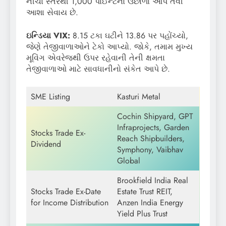
નીચા સ્તરથી 1,000 પોઈન્ટનો ઉછાળો આપે તેવી
આશા સેવાય છે.
ઇન્ડિયા VIX:
8.15 ટકા ઘટીને 13.86 પર પહોંચ્યો,
જેણે તેજીવાળાઓને ટેકો આપ્યો. જોકે, તમામ મુખ્ય
મૂવિંગ એવરેજથી ઉપર રહેવાની તેની ક્ષમતા
તેજીવાળાઓ માટે સાવધાનીનો સંકેત આપે છે.
SME Listing
Kasturi Metal
Cochin Shipyard, GPT
Infraprojects, Garden
Stocks Trade Ex-
Reach Shipbuilders,
Dividend
Symphony, Vaibhav
Global
Brookfield India Real
Stocks Trade Ex-Date
Estate Trust REIT,
for Income Distribution
Anzen India Energy
Yield Plus Trust