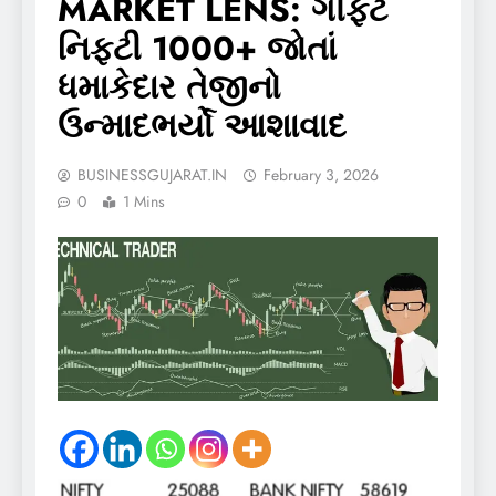
MARKET LENS: ગીફ્ટ
નિફ્ટી 1000+ જોતાં
ધમાકેદાર તેજીનો
ઉન્માદભર્યો આશાવાદ
BUSINESSGUJARAT.IN
February 3, 2026
0
1 Mins