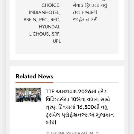
CHOICE:
મેવાડ ફિલ્ડમાં નવું
INDIANHOTEL,
તેલ મળ્યાની
PBFIN, PFC, REC,
જાહેરાત કરી
HYUNDAI,
LICHOUS, SRF,
UPL
Related News
TTF અમદાવાદ-2026માં ટ્રેડ
વિઝિટર્સમાં 10%ના વધારા સાથે
ત્રણ દિવસમાં 16,500થી વધુ
ટ્રાવેલ પ્રોફેશનલ્સએ મુલાકાત
લીધી
BUSINESSGUJARAT.IN