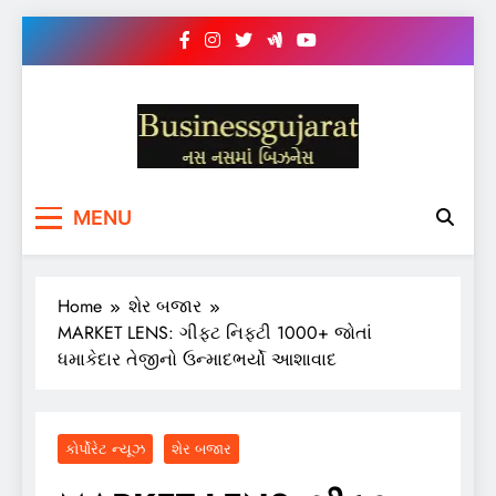
Skip
to
content
BUSINESS GUJARAT
નસ-નસ માં બિઝનેસ
MENU
Home
શેર બજાર
MARKET LENS: ગીફ્ટ નિફ્ટી 1000+ જોતાં
ધમાકેદાર તેજીનો ઉન્માદભર્યો આશાવાદ
કોર્પોરેટ ન્યૂઝ
શેર બજાર