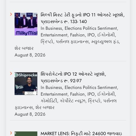
મિલ્કી મિસ્ટ ડેરી ફૂડનો IPO 11 ઓગસ્ટે ખૂલશે,
પ્રાઇસબેન્ડ રૂ. 133- 140
In Business, Elections Politics Sentiment,
Entertainment, Fashion, IPO, ઈકોનોમી,
ક્રિપ્ટો, પર્સનલ ફાઇનાન્સ, મ્યુચ્યુઅલ ફંડ,
શેર બજાર
August 8, 2026
શિપરોકેટનો IPO 12 ઓગસ્ટે ખૂલશે,
પ્રાઇસબેન્ડ રૂ. 92-97
In Business, Elections Politics Sentiment,
Entertainment, Fashion, IPO, ઈકોનોમી,
કોમોડિટી, કોર્પોરેટ ન્યૂઝ, ક્રિપ્ટો, પર્સનલ
ફાઇનાન્સ, શેર બજાર
August 8, 2026
MARKET LENS: નિફ્ટી માટે 24600 જળવાઇ