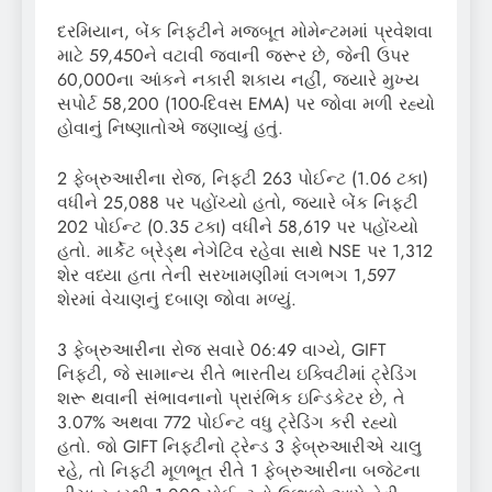
દરમિયાન, બેંક નિફ્ટીને મજબૂત મોમેન્ટમમાં પ્રવેશવા
માટે 59,450ને વટાવી જવાની જરૂર છે, જેની ઉપર
60,000ના આંકને નકારી શકાય નહીં, જ્યારે મુખ્ય
સપોર્ટ 58,200 (100-દિવસ EMA) પર જોવા મળી રહ્યો
હોવાનું નિષ્ણાતોએ જણાવ્યું હતું.
2 ફેબ્રુઆરીના રોજ, નિફ્ટી 263 પોઈન્ટ (1.06 ટકા)
વધીને 25,088 પર પહોંચ્યો હતો, જ્યારે બેંક નિફ્ટી
202 પોઈન્ટ (0.35 ટકા) વધીને 58,619 પર પહોંચ્યો
હતો. માર્કેટ બ્રેડ્થ નેગેટિવ રહેવા સાથે NSE પર 1,312
શેર વધ્યા હતા તેની સરખામણીમાં લગભગ 1,597
શેરમાં વેચાણનું દબાણ જોવા મળ્યું.
3 ફેબ્રુઆરીના રોજ સવારે 06:49 વાગ્યે, GIFT
નિફ્ટી, જે સામાન્ય રીતે ભારતીય ઇક્વિટીમાં ટ્રેડિંગ
શરૂ થવાની સંભાવનાનો પ્રારંભિક ઇન્ડિકેટર છે, તે
3.07% અથવા 772 પોઈન્ટ વધુ ટ્રેડિંગ કરી રહ્યો
હતો. જો GIFT નિફ્ટીનો ટ્રેન્ડ 3 ફેબ્રુઆરીએ ચાલુ
રહે, તો નિફ્ટી મૂળભૂત રીતે 1 ફેબ્રુઆરીના બજેટના