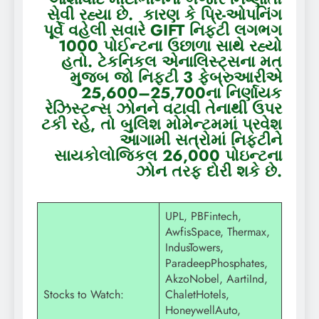
સેવી રહ્યા છે. કારણ કે પ્રિ-ઓપનિંગ
પૂર્વે વહેલી સવારે GIFT નિફ્ટી લગભગ
1000 પોઈન્ટના ઉછાળા સાથે રહ્યો
હતો.
ટેકનિકલ એનાલિસ્ટ્સના મત
મુજબ જો નિફ્ટી 3 ફેબ્રુઆરીએ
25,600–25,700ના નિર્ણાયક
રેઝિસ્ટન્સ ઝોનને વટાવી તેનાથી ઉપર
ટકી રહે, તો બુલિશ મોમેન્ટમમાં પ્રવેશ
આગામી સત્રોમાં નિફ્ટીને
સાયકોલોજિકલ 26,000 પોઇન્ટના
ઝોન તરફ દોરી શકે છે.
UPL, PBFintech,
AwfisSpace, Thermax,
IndusTowers,
ParadeepPhosphates,
AkzoNobel, AartiInd,
Stocks to Watch:
ChaletHotels,
HoneywellAuto,