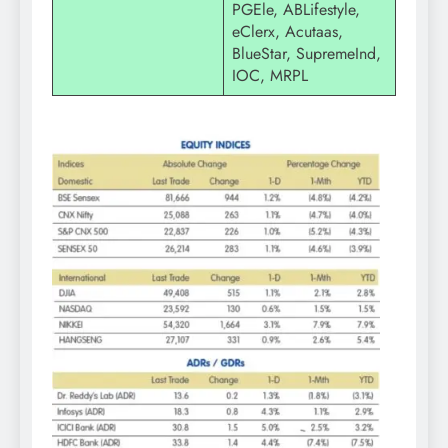
PGEle, ABLifestyle,
eClerx, Acutaas,
BlueStar, SupremeInd,
IOC, MRPL