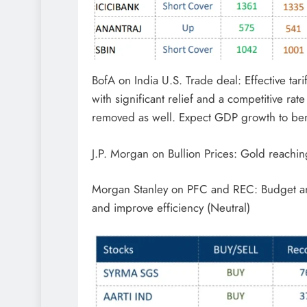
BofA on India U.S. Trade deal: Effective t
with significant relief and a competitive rat
removed as well. Expect GDP growth to benef
J.P. Morgan on Bullion Prices: Gold reachi
Morgan Stanley on PFC and REC: Budget an
and improve efficiency (Neutral)