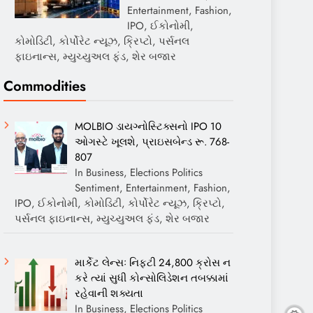
Entertainment, Fashion,
IPO, ઈકોનોમી,
કોમોડિટી, કોર્પોરેટ ન્યૂઝ, ક્રિપ્ટો, પર્સનલ
ફાઇનાન્સ, મ્યુચ્યુઅલ ફંડ, શેર બજાર
Commodities
MOLBIO ડાયગ્નોસ્ટિક્સનો IPO 10
ઓગસ્ટે ખૂલશે, પ્રાઇસબેન્ડ રૂ. 768-
807
In Business, Elections Politics
Sentiment, Entertainment, Fashion,
IPO, ઈકોનોમી, કોમોડિટી, કોર્પોરેટ ન્યૂઝ, ક્રિપ્ટો,
પર્સનલ ફાઇનાન્સ, મ્યુચ્યુઅલ ફંડ, શેર બજાર
માર્કેટ લેન્સઃ નિફ્ટી 24,800 ક્રોસ ન
કરે ત્યાં સુધી કોન્સોલિડેશન તબક્કામાં
રહેવાની શક્યતા
In Business, Elections Politics