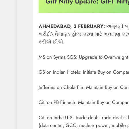
Gift Nifty Update: GIFT Nif
AHMEDABAD, 3 FEBRUARY:
અગ્રણી બ્ર
ખરીદી\ વેચાણ\ હોલ્ડ કરવા માટે ભલામણ કરવા
કરીએ છીએ.
MS on Syrma SGS: Upgrade to Overweight o
GS on Indian Hotels: Initiate Buy on Company
Jefferies on Chola Fin: Maintain Buy on Com
Citi on PB Fintech: Maintain Buy on Company
Citi on India U.S. Trade deal: Trade deal is l
(data center, GCC, nuclear power, mobile p