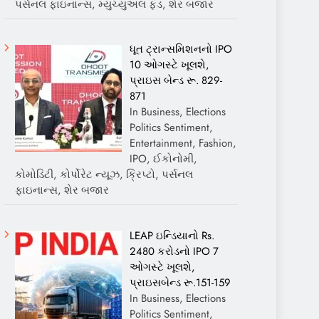
પર્સનલ ફાઇનાન્સ, મ્યુચ્યુઅલ ફંડ, શેર બજાર
ધૂત ટ્રાન્સમિશનનો IPO
10 ઓગસ્ટે ખૂલશે,
પ્રાઇસ બેન્ડ રૂ. 829-
871
In Business, Elections
Politics Sentiment,
Entertainment, Fashion,
IPO, ઈકોનોમી,
કોમોડિટી, કોર્પોરેટ ન્યૂઝ, ક્રિપ્ટો, પર્સનલ
ફાઇનાન્સ, શેર બજાર
LEAP ઇન્ડિયાનો Rs.
2480 કરોડનો IPO 7
ઓગસ્ટે ખૂલશે,
પ્રાઇસબેન્ડ રૂ.151-159
In Business, Elections
Politics Sentiment,