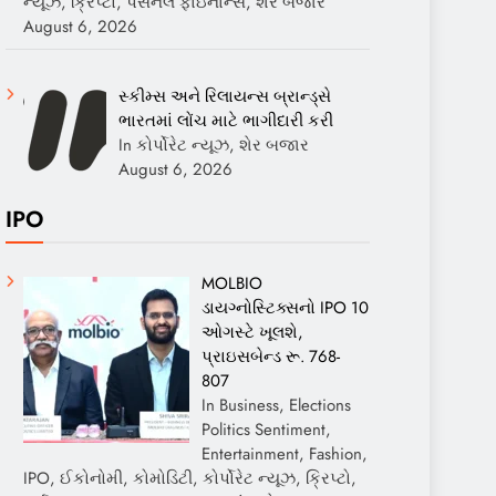
ન્યૂઝ, ક્રિપ્ટો, પર્સનલ ફાઇનાન્સ, શેર બજાર
August 6, 2026
સ્કીમ્સ અને રિલાયન્સ બ્રાન્ડ્સે
ભારતમાં લોંચ માટે ભાગીદારી કરી
In કોર્પોરેટ ન્યૂઝ, શેર બજાર
August 6, 2026
IPO
MOLBIO
ડાયગ્નોસ્ટિક્સનો IPO 10
ઓગસ્ટે ખૂલશે,
પ્રાઇસબેન્ડ રૂ. 768-
807
In Business, Elections
Politics Sentiment,
Entertainment, Fashion,
IPO, ઈકોનોમી, કોમોડિટી, કોર્પોરેટ ન્યૂઝ, ક્રિપ્ટો,