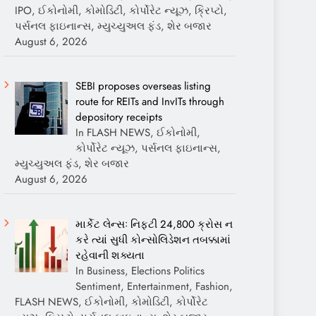
IPO, ઈકોનોમી, કોમોડિટી, કોર્પોરેટ ન્યૂઝ, ક્રિપ્ટો,
પર્સનલ ફાઇનાન્સ, મ્યુચ્યુઅલ ફંડ, શેર બજાર
August 6, 2026
SEBI proposes overseas listing
route for REITs and InvITs through
depository receipts
In FLASH NEWS, ઈકોનોમી,
કોર્પોરેટ ન્યૂઝ, પર્સનલ ફાઇનાન્સ,
મ્યુચ્યુઅલ ફંડ, શેર બજાર
August 6, 2026
માર્કેટ લેન્સઃ નિફ્ટી 24,800 ક્રોસ ન
કરે ત્યાં સુધી કોન્સોલિડેશન તબક્કામાં
રહેવાની શક્યતા
In Business, Elections Politics
Sentiment, Entertainment, Fashion,
FLASH NEWS, ઈકોનોમી, કોમોડિટી, કોર્પોરેટ