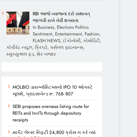
RBI આજે વ્યાજના દરો યથાવત્
જાળવી રાખે તેવી શક્યતા
In Business, Elections Politics
Sentiment, Entertainment, Fashion,
FLASH NEWS, ઈકોનોમી, કોમોડિટી,
કોર્પોરેટ ન્યૂઝ, ક્રિપ્ટો, પર્સનલ ફાઇનાન્સ,
મ્યુચ્યુઅલ ફંડ, શેર બજાર
MOLBIO ડાયગ્નોસ્ટિક્સનો IPO 10 ઓગસ્ટે
ખૂલશે, પ્રાઇસબેન્ડ રૂ. 768- 807
SEBI proposes overseas listing route for
REITs and InvITs through depository
receipts
માર્કેટ લેન્સઃ નિફ્ટી 24,800 ક્રોસ ન કરે ત્યાં