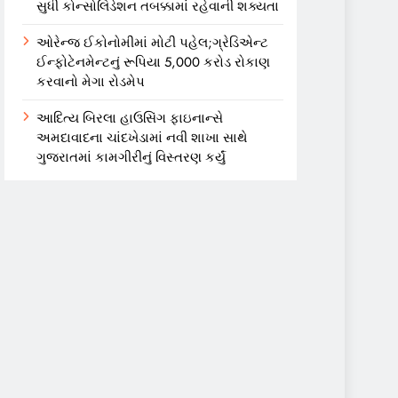
સુધી કોન્સોલિડેશન તબક્કામાં રહેવાની શક્યતા
ઓરેન્જ ઈકોનોમીમાં મોટી પહેલ;ગ્રેડિએન્ટ
ઈન્ફોટેનમેન્ટનું રૂપિયા 5,000 કરોડ રોકાણ
કરવાનો મેગા રોડમેપ
આદિત્ય બિરલા હાઉસિંગ ફાઇનાન્સે
અમદાવાદના ચાંદખેડામાં નવી શાખા સાથે
ગુજરાતમાં કામગીરીનું વિસ્તરણ કર્યું