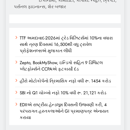
ઈકોનોમી, કોમોડિટી, કોર્પોરેટ ન્યૂઝ, ક્રિપ્ટો,
પર્સનલ ફાઇનાન્સ, શેર બજાર
TTF અમદાવાદ-2026માં ટ્રેડ વિઝિટર્સમાં 10%ના વધારા
સાથે ત્રણ દિવસમાં 16,500થી વધુ ટ્રાવેલ
પ્રોફેશનલ્સએ મુલાકાત લીધી
Zepto, BookMyShow, ઇન્ડિગો સહિત 9 ડિજિટલ
પ્લેટફોર્મ્સને CCPAએ ફટકાર્યો દંડ
હીરો મોટોકોર્પનો ત્રિમાસિક નફો વધી રૂ. 1454 કરોડ
SBI નો Q1 ચોખ્ખો નફો 10% વધી રૂ. 21,121 કરોડ
EDIIએ રાષ્ટ્રીય હેન્ડલૂમ દિવસની ઉજવણી કરી, 4
પરંપરાગત હસ્તકલાઓને GI પ્રમાણપત્ર એનાયત
કરાયા