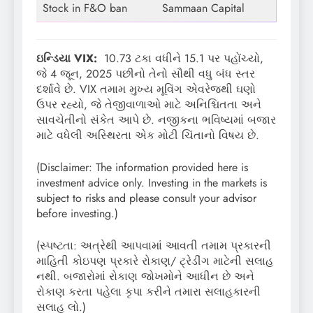
Stock in F&O ban
Sammaan Capital
ઇન્ડિયા VIX:
10.73 ટકા વધીને 15.1 પર પહોંચ્યો,
જે 4 જૂન, 2025 પછીનો તેનો સૌથી વધુ બંધ સ્તર
દર્શાવે છે. VIX તમામ મુખ્ય મૂવિંગ એવરેજથી ઘણો
ઉપર રહ્યો, જે તેજીવાળાઓ માટે અનિશ્ચિતતા અને
સાવચેતીનો સંકેત આપે છે. નજીકના ભવિષ્યમાં બજાર
માટે વધેલી અસ્થિરતા એક મોટી ચિંતાનો વિષય છે.
(Disclaimer: The information provided here is
investment advice only. Investing in the markets is
subject to risks and please consult your advisor
before investing.)
(સ્પષ્ટતા: અત્રેથી આપવામાં આવતી તમામ પ્રકારની
માહિતી કોઇપણ પ્રકારે રોકાણ/ ટ્રેડીંગ માટેની સલાહ
નથી. બજારોમાં રોકાણ જોખમોને આધીન છે અને
રોકાણ કરતા પહેલા કૃપા કરીને તમારા સલાહકારની
સલાહ લો.)