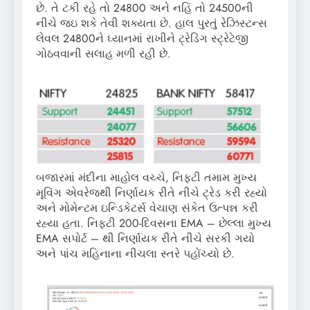
છે. તે ટકી રહે તો 24800 અને નહિં તો 24500ની
નીચે જઇ શકે તેવી શક્યતા છે. હાલ પુરતું રેઝિસ્ટન્સ
લેવલ 24800ને ઘ્યાનમાં રાખીને ટ્રેડિંગ સ્ટ્રેટેજી
ગોઠવવાની સલાહ મળી રહી છે.
બજારમાં મંદીના માહોલ વચ્ચે, નિફ્ટી તમામ મુખ્ય
મૂવિંગ એવરેજથી નિર્ણાયક રીતે નીચે ટ્રેડ કરી રહ્યો
અને મોમેન્ટમ ઇન્ડિકેટર્સ વેચાણ સંકેત ઉત્પન્ન કરી
રહ્યા હતા. નિફ્ટી 200-દિવસના EMA – છેલ્લા મુખ્ય
EMA સપોર્ટ – થી નિર્ણાયક રીતે નીચે સરકી ગયો
અને પાંચ મહિનાના નીચલા સ્તરે પહોંચ્યો છે.