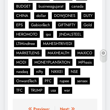
BUDGET
businessgujarat
canada
CHINA
dollar
DOWJONES
DUTY
EPS
GabionTech
GIFTNIFTY
Gold
HEROMOTO
ipo
JINDALSTEEL
LTIMindtree
MAHESHTRIVEDI
MARKETLENS
MAXHEALTH
MAXICO
MODI
MONEYPLANTATION
MPhasis
nasdaq
nifty
NIKKEI
NSE
OnwardTech
PFC
rupee
sensex
TFC
TRUMP
usa
war
Previous:
Next: