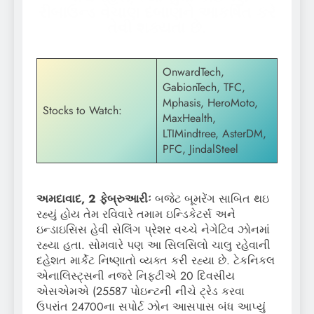
રીબાઉન્ડ વેચાણ દબાણને આકર્ષિત કરે
તેવી શક્યતા છે.
OnwardTech,
GabionTech, TFC,
Mphasis, HeroMoto,
Stocks to Watch:
MaxHealth,
LTIMindtree, AsterDM,
PFC, JindalSteel
અમદાવાદ, 2 ફેબ્રુઆરીઃ
બજેટ બૂમરેંગ સાબિત થઇ
રહ્યું હોય તેમ રવિવારે તમામ ઇન્ડિકેટર્સ અને
ઇન્ડાઇસિસ હેવી સેલિંગ પ્રેશર વચ્ચે નેગેટિવ ઝોનમાં
રહ્યા હતા. સોમવારે પણ આ સિલસિલો ચાલુ રહેવાની
દહેશત માર્કેટ નિષ્ણાતો વ્યક્ત કરી રહ્યા છે. ટેકનિકલ
એનાલિસ્ટ્સની નજરે નિફ્ટીએ 20 દિવસીય
એસએમએ (25587 પોઇન્ટની નીચે ટ્રેડ કરવા
ઉપરાંત 24700ના સપોર્ટ ઝોન આસપાસ બંધ આપ્યું