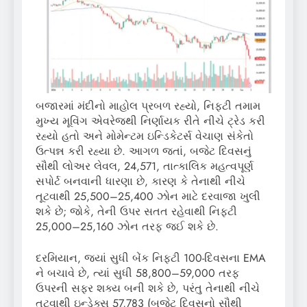
બજારમાં મંદીનો માહોલ પ્રબળ રહ્યો, નિફ્ટી તમામ
મુખ્ય મૂવિંગ એવરેજથી નિર્ણાયક રીતે નીચે ટ્રેડ કરી
રહ્યો હતો અને મોમેન્ટમ ઇન્ડિકેટર્સ વેચાણ સંકેતો
ઉત્પન્ન કરી રહ્યા છે. આગળ જતાં, બજેટ દિવસનું
સૌથી લોઅર લેવલ, 24,571, તાત્કાલિક મહત્વપૂર્ણ
સપોર્ટ બનવાની ધારણા છે, કારણ કે તેનાથી નીચે
તૂટવાથી 25,500–25,400 ઝોન માટે દરવાજા ખુલી
શકે છે; જોકે, તેની ઉપર સતત રહેવાથી નિફ્ટી
25,000–25,160 ઝોન તરફ જઈ શકે છે.
દરમિયાન, જ્યાં સુધી બેંક નિફ્ટી 100-દિવસના EMA
ને બચાવે છે, ત્યાં સુધી 58,800–59,000 તરફ
ઉપરની સફર શક્ય બની શકે છે, પરંતુ તેનાથી નીચે
તૂટવાથી ઇન્ડેક્સ 57,783 (બજેટ દિવસનો સૌથી