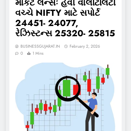
માર્કેટ લેન્સઃ હેવી વોલેટિલિટી
વચ્ચે NIFTY માટે સપોર્ટ
24451- 24077,
રેઝિસ્ટન્સ 25320- 25815
BUSINESSGUJARAT.IN
February 2, 2026
0
1 Mins