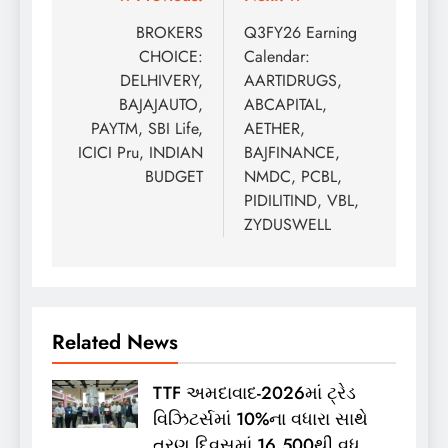
Post
navigation
BROKERS
Q3FY26 Earning
CHOICE:
Calendar:
DELHIVERY,
AARTIDRUGS,
BAJAJAUTO,
ABCAPITAL,
PAYTM, SBI Life,
AETHER,
ICICI Pru, INDIAN
BAJFINANCE,
BUDGET
NMDC, PCBL,
PIDILITIND, VBL,
ZYDUSWELL
Related News
TTF અમદાવાદ-2026માં ટ્રેડ
વિઝિટર્સમાં 10%ના વધારા સાથે
ત્રણ દિવસમાં 16,500થી વધુ