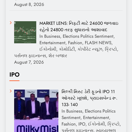
August 8, 2026
MARKET LENS: નિફ્ટી માટે 24600 જળવાઇ
રહેતો 24800 તરફ સુધારાનો આશાવાદ
In Business, Elections Politics Sentiment,
Entertainment, Fashion, FLASH NEWS,
ઈકોનોમી, કોમોડિટી, કોર્પોરેટ ન્યૂઝ, ક્રિપ્ટો,
પર્સનલ ફાઇનાન્સ, શેર બજાર
August 7, 2026
IPO
મિલ્કી મિસ્ટ ડેરી ફૂડનો IPO 11
ઓગસ્ટે ખૂલશે, પ્રાઇસબેન્ડ રૂ.
133- 140
In Business, Elections Politics
Sentiment, Entertainment,
Fashion, IPO, ઈકોનોમી, ક્રિપ્ટો,
પર્સનલ ફાઇનાન્સ, મ્યુચ્યુઅલ