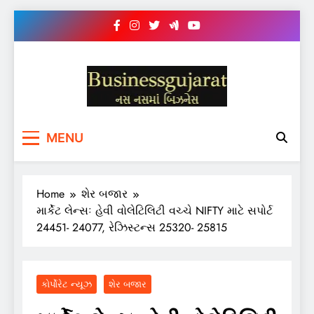
Skip
to
content
BUSINESS GUJARAT
નસ-નસ માં બિઝનેસ
MENU
Home
શેર બજાર
માર્કેટ લેન્સઃ હેવી વોલેટિલિટી વચ્ચે NIFTY માટે સપોર્ટ
24451- 24077, રેઝિસ્ટન્સ 25320- 25815
કોર્પોરેટ ન્યૂઝ
શેર બજાર