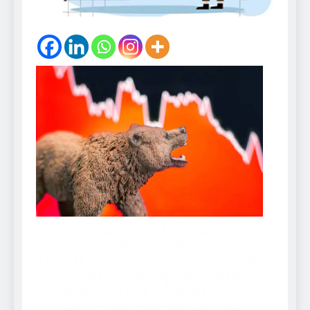
ટૂંકા ગાળામાં નિફ્ટી 24,400 ઝોન
તરફ ડ્રિફ્ટ થવાની સંભાવના ધરાવે છે.
ઉપરની બાજુએ, રેઝિસ્ટન્સ 24,900-
25,000 રેન્જમાં મૂકવામાં આવે છે.
જ્યાં સુધી નિફ્ટી 25,000 પોઇન્ટની
નીચે રહેશે, ત્યાં સુધી કોઈપણ