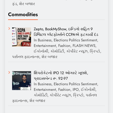
ફંડ, શેર બજાર
Commodities
Zepto, BookMyShow, ઇન્ડિગો સહિત 9
ડિજિટલ પ્લેટફોર્મ્સને CCPAએ ફટકાર્યો દંડ
In Business, Elections Politics Sentiment,
Entertainment, Fashion, FLASH NEWS,
ઈકોનોમી, કોમોડિટી, કોર્પોરેટ ન્યૂઝ, ક્રિપ્ટો,
પર્સનલ ફાઇનાન્સ, શેર બજાર
શિપરોકેટનો IPO 12 ઓગસ્ટે ખૂલશે,
પ્રાઇસબેન્ડ રૂ. 92-97
In Business, Elections Politics Sentiment,
Entertainment, Fashion, IPO, ઈકોનોમી,
કોમોડિટી, કોર્પોરેટ ન્યૂઝ, ક્રિપ્ટો, પર્સનલ
ફાઇનાન્સ, શેર બજાર