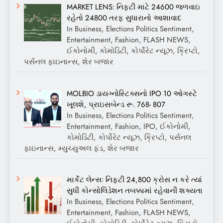
MARKET LENS: નિફ્ટી માટે 24600 જળવાઇ
રહેતો 24800 તરફ સુધારાનો આશાવાદ
In Business, Elections Politics Sentiment,
Entertainment, Fashion, FLASH NEWS,
ઈકોનોમી, કોમોડિટી, કોર્પોરેટ ન્યૂઝ, ક્રિપ્ટો,
પર્સનલ ફાઇનાન્સ, શેર બજાર
MOLBIO ડાયગ્નોસ્ટિક્સનો IPO 10 ઓગસ્ટે
ખૂલશે, પ્રાઇસબેન્ડ રૂ. 768- 807
In Business, Elections Politics Sentiment,
Entertainment, Fashion, IPO, ઈકોનોમી,
કોમોડિટી, કોર્પોરેટ ન્યૂઝ, ક્રિપ્ટો, પર્સનલ
ફાઇનાન્સ, મ્યુચ્યુઅલ ફંડ, શેર બજાર
માર્કેટ લેન્સઃ નિફ્ટી 24,800 ક્રોસ ન કરે ત્યાં
સુધી કોન્સોલિડેશન તબક્કામાં રહેવાની શક્યતા
In Business, Elections Politics Sentiment,
Entertainment, Fashion, FLASH NEWS,