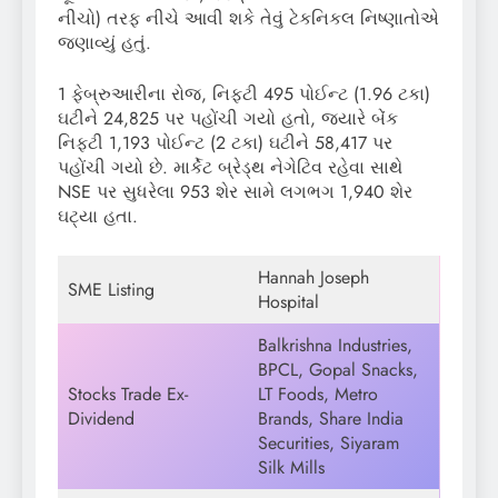
નીચો) તરફ નીચે આવી શકે તેવું ટેકનિકલ નિષ્ણાતોએ
જણાવ્યું હતું.
1 ફેબ્રુઆરીના રોજ, નિફ્ટી 495 પોઈન્ટ (1.96 ટકા)
ઘટીને 24,825 પર પહોંચી ગયો હતો, જ્યારે બેંક
નિફ્ટી 1,193 પોઈન્ટ (2 ટકા) ઘટીને 58,417 પર
પહોંચી ગયો છે. માર્કેટ બ્રેડ્થ નેગેટિવ રહેવા સાથે
NSE પર સુધરેલા 953 શેર સામે લગભગ 1,940 શેર
ઘટ્યા હતા.
Hannah Joseph
SME Listing
Hospital
Balkrishna Industries,
BPCL, Gopal Snacks,
Stocks Trade Ex-
LT Foods, Metro
Dividend
Brands, Share India
Securities, Siyaram
Silk Mills