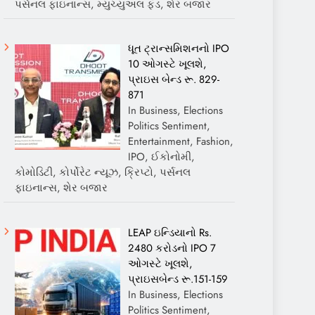
પર્સનલ ફાઇનાન્સ, મ્યુચ્યુઅલ ફંડ, શેર બજાર
ધૂત ટ્રાન્સમિશનનો IPO
10 ઓગસ્ટે ખૂલશે,
પ્રાઇસ બેન્ડ રૂ. 829-
871
In Business, Elections
Politics Sentiment,
Entertainment, Fashion,
IPO, ઈકોનોમી,
કોમોડિટી, કોર્પોરેટ ન્યૂઝ, ક્રિપ્ટો, પર્સનલ
ફાઇનાન્સ, શેર બજાર
LEAP ઇન્ડિયાનો Rs.
2480 કરોડનો IPO 7
ઓગસ્ટે ખૂલશે,
પ્રાઇસબેન્ડ રૂ.151-159
In Business, Elections
Politics Sentiment,