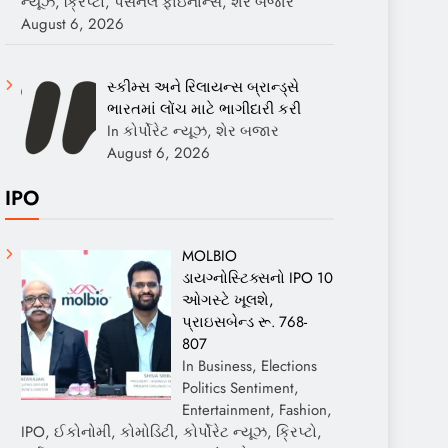
ન્યૂઝ, ક્રિપ્ટો, પર્સનલ ફાઇનાન્સ, શેર બજાર
August 6, 2026
સ્કીમ્સ અને રિલાયન્સ બ્રાન્ડ્સે
ભારતમાં લોંચ માટે ભાગીદારી કરી
In કોર્પોરેટ ન્યૂઝ, શેર બજાર
August 6, 2026
IPO
MOLBIO
ડાયગ્નોસ્ટિક્સનો IPO 10
ઓગસ્ટે ખૂલશે,
પ્રાઇસબેન્ડ રૂ. 768-
807
In Business, Elections
Politics Sentiment,
Entertainment, Fashion,
IPO, ઈકોનોમી, કોમોડિટી, કોર્પોરેટ ન્યૂઝ, ક્રિપ્ટો,