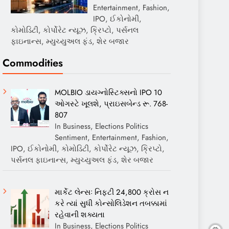
Entertainment, Fashion,
IPO, ઈકોનોમી,
કોમોડિટી, કોર્પોરેટ ન્યૂઝ, ક્રિપ્ટો, પર્સનલ
ફાઇનાન્સ, મ્યુચ્યુઅલ ફંડ, શેર બજાર
Commodities
MOLBIO ડાયગ્નોસ્ટિક્સનો IPO 10
ઓગસ્ટે ખૂલશે, પ્રાઇસબેન્ડ રૂ. 768-
807
In Business, Elections Politics
Sentiment, Entertainment, Fashion,
IPO, ઈકોનોમી, કોમોડિટી, કોર્પોરેટ ન્યૂઝ, ક્રિપ્ટો,
પર્સનલ ફાઇનાન્સ, મ્યુચ્યુઅલ ફંડ, શેર બજાર
માર્કેટ લેન્સઃ નિફ્ટી 24,800 ક્રોસ ન
કરે ત્યાં સુધી કોન્સોલિડેશન તબક્કામાં
રહેવાની શક્યતા
In Business, Elections Politics