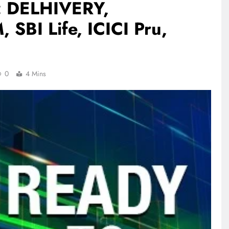
 DELHIVERY,
SBI Life, ICICI Pru,
0
4 Mins