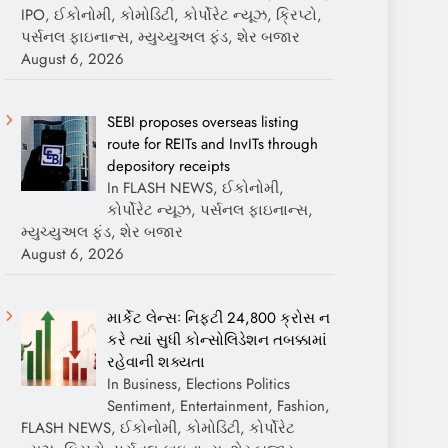
IPO, ઈકોનોમી, કોમોડિટી, કોર્પોરેટ ન્યૂઝ, ક્રિપ્ટો,
પર્સનલ ફાઇનાન્સ, મ્યુચ્યુઅલ ફંડ, શેર બજાર
August 6, 2026
SEBI proposes overseas listing
route for REITs and InvITs through
depository receipts
In FLASH NEWS, ઈકોનોમી,
કોર્પોરેટ ન્યૂઝ, પર્સનલ ફાઇનાન્સ,
મ્યુચ્યુઅલ ફંડ, શેર બજાર
August 6, 2026
માર્કેટ લેન્સઃ નિફ્ટી 24,800 ક્રોસ ન
કરે ત્યાં સુધી કોન્સોલિડેશન તબક્કામાં
રહેવાની શક્યતા
In Business, Elections Politics
Sentiment, Entertainment, Fashion,
FLASH NEWS, ઈકોનોમી, કોમોડિટી, કોર્પોરેટ