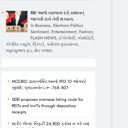
RBI આજે વ્યાજના દરો યથાવત્
જાળવી રાખે તેવી શક્યતા
In Business, Elections Politics
Sentiment, Entertainment, Fashion,
FLASH NEWS, ઈકોનોમી, કોમોડિટી,
કોર્પોરેટ ન્યૂઝ, ક્રિપ્ટો, પર્સનલ ફાઇનાન્સ,
મ્યુચ્યુઅલ ફંડ, શેર બજાર
MOLBIO ડાયગ્નોસ્ટિક્સનો IPO 10 ઓગસ્ટે
ખૂલશે, પ્રાઇસબેન્ડ રૂ. 768- 807
SEBI proposes overseas listing route for
REITs and InvITs through depository
receipts
માર્કેટ લેન્સઃ નિફ્ટી 24,800 ક્રોસ ન કરે ત્યાં