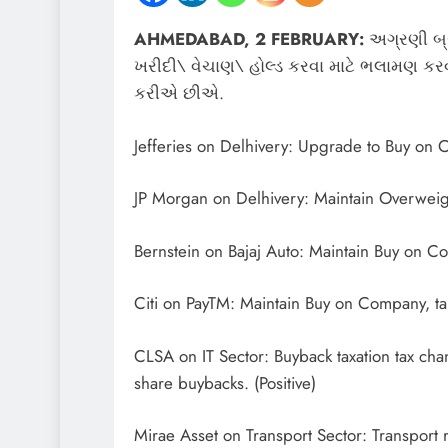
AHMEDABAD, 2 FEBRUARY:
અગ્રણી બ્ર
ખરીદી\ વેચાણ\ હોલ્ડ કરવા માટે ભલામણ કરવા
કરીએ છીએ.
Jefferies on Delhivery: Upgrade to Buy on C
JP Morgan on Delhivery: Maintain Overweigh
Bernstein on Bajaj Auto: Maintain Buy on Com
Citi on PayTM: Maintain Buy on Company, tar
CLSA on IT Sector: Buyback taxation tax cha
share buybacks. (Positive)
Mirae Asset on Transport Sector: Transport r