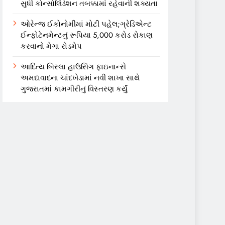
સુધી કોન્સોલિડેશન તબક્કામાં રહેવાની શક્યતા
ઓરેન્જ ઈકોનોમીમાં મોટી પહેલ;ગ્રેડિએન્ટ
ઈન્ફોટેનમેન્ટનું રૂપિયા 5,000 કરોડ રોકાણ
કરવાનો મેગા રોડમેપ
આદિત્ય બિરલા હાઉસિંગ ફાઇનાન્સે
અમદાવાદના ચાંદખેડામાં નવી શાખા સાથે
ગુજરાતમાં કામગીરીનું વિસ્તરણ કર્યું