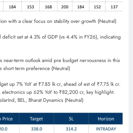
on with a clear focus on stability over growth (Neutral)
deficit set at 4.3% of GDP (vs 4.4% in FY26), indicating
ts near-term outlook amid pre budget nervousness in this
re short term preference (Neutral)
t up 7% YoY at ₹7.85 lk cr, ahead of est of ₹7.75 lk cr.
 electronics up 62% YoY to ₹82,200 cr, key highlight.
SolarInd, BEL, Bharat Dynamics (Neutral)