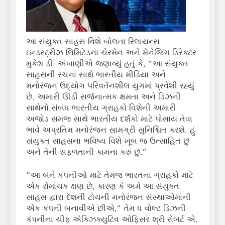
આ સંયુક્ત સાહસ વિશે બોલતા રિલાયન્સ
ઇન્ડસ્ટ્રીઝ લિમિટેડના ચેરમેન અને મેનેજિંગ ડિરેક્ટર
મુકેશ ડી. અંબાણીએ જણાવ્યું હતું કે, “આ સંયુક્ત
સાહસની રચના સાથે ભારતીય મીડિયા અને
મનોરંજન ઉદ્યોગ પરિવર્તનશીલ યુગમાં પ્રવેશી રહ્યું
છે. અમારી ઊંડી સર્જનાત્મક ક્ષમતા અને ડિઝની
સાથેનો સંબંધ ભારતીય ગ્રાહકો વિશેની અમારી
અજોડ સમજ સાથે ભારતીય દર્શકો માટે પોસાય તેવા
ભાવે અપ્રતિમ મનોરંજન સામગ્રી સુનિશ્ચિત કરશે. હું
સંયુક્ત સાહસના ભવિષ્ય વિશે ખૂબ જ ઉત્સાહિત છું
અને તેની સફળતાની કામના કરું છું.”
“આ બંને કંપનીઓ માટે તેમજ ભારતના ગ્રાહકો માટે
એક રોમાંચક ક્ષણ છે, કારણ કે અમે આ સંયુક્ત
સાહસ દ્વારા દેશની ટોચની મનોરંજન સંસ્થાઓમાંની
એક કંપની બનાવીએ છીએ,” તેમ ધ વોલ્ટ ડિઝની
કંપનીના ચીફ એક્ઝિક્યુટિવ ઓફિસર શ્રી રોબર્ટ એ.