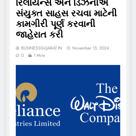
રિલાયન્સ અને ડિઝનીએ
સંયુક્ત સાહસ રચવા માટેની
કામગીરી પૂર્ણ કરવાની
જાહેરાત કરી
BUSINESSGUJARAT.IN
November 15, 2024
0
1 Mins