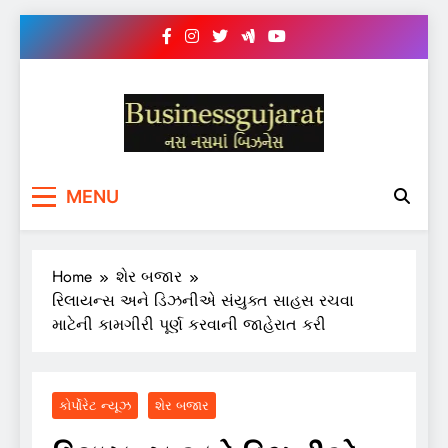
Skip
to
content
BUSINESS GUJARAT
નસ-નસ માં બિઝનેસ
MENU
Home
શેર બજાર
રિલાયન્સ અને ડિઝનીએ સંયુક્ત સાહસ રચવા
માટેની કામગીરી પૂર્ણ કરવાની જાહેરાત કરી
કોર્પોરેટ ન્યૂઝ
શેર બજાર