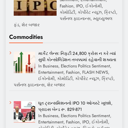
Fashion, IPO, ઈકોનોમી,
કોમોડિટી, કોર્પોરેટ ન્યૂઝ, ક્રિપ્ટો,
પર્સનલ ફાઇનાન્સ, મ્યુચ્યુઅલ
ફંડ, શેર બજાર
Commodities
માર્કેટ લેન્સઃ નિફ્ટી 24,800 ક્રોસ ન કરે ત્યાં
સુધી કોન્સોલિડેશન તબક્કામાં રહેવાની શક્યતા
In Business, Elections Politics Sentiment,
Entertainment, Fashion, FLASH NEWS,
ઈકોનોમી, કોમોડિટી, કોર્પોરેટ ન્યૂઝ, ક્રિપ્ટો,
પર્સનલ ફાઇનાન્સ, શેર બજાર
ધૂત ટ્રાન્સમિશનનો IPO 10 ઓગસ્ટે ખૂલશે,
પ્રાઇસ બેન્ડ રૂ. 829-871
In Business, Elections Politics Sentiment,
Entertainment, Fashion, IPO, ઈકોનોમી,