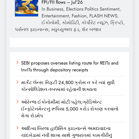
FPI/FII flows – Jul’26
In Business, Elections Politics Sentiment,
Entertainment, Fashion, FLASH NEWS,
ઈકોનોમી, કોમોડિટી, કોર્પોરેટ ન્યૂઝ, ક્રિપ્ટો,
પર્સનલ ફાઇનાન્સ, મ્યુચ્યુઅલ ફંડ, શેર બજાર
SEBI proposes overseas listing route for REITs and
InvITs through depository receipts
માર્કેટ લેન્સઃ નિફ્ટી 24,800 ક્રોસ ન કરે ત્યાં સુધી
કોન્સોલિડેશન તબક્કામાં રહેવાની શક્યતા
ઓરેન્જ ઈકોનોમીમાં મોટી પહેલ;ગ્રેડિએન્ટ
ઈન્ફોટેનમેન્ટનું રૂપિયા 5,000 કરોડ રોકાણ કરવાનો
મેગા રોડમેપ
આદિત્ય બિરલા હાઉસિંગ ફાઇનાન્સે અમદાવાદના
ચાંદખેડામાં નવી શાખા સાથે ગુજરાતમાં કામગીરીનું