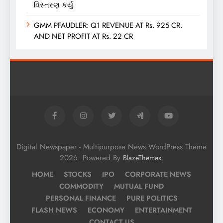
વિસ્તરણ કર્યું
GMM PFAUDLER: Q1 REVENUE AT Rs. 925 CR.
AND NET PROFIT AT Rs. 22 CR
Digital Newspaper - Multipurpose News WordPress Theme
2026. Powered By
.
BlazeThemes
HOME
STOCKS
IPO
CORPORATE NEWS
COMMODITY
MUTUAL FUND
PERSONAL FINANCE
PURE POLITICS
FLASH NEWS
ECONOMY
ENTERTAINMENT
CONTACT US