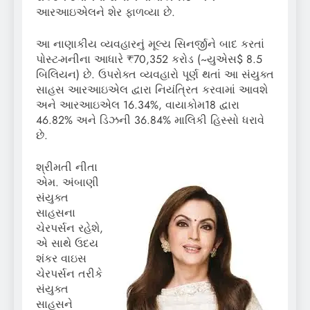
આરઆઇએલને શેર ફાળવ્યા છે.
આ નાણાકીય વ્યવહારનું મૂલ્ય સિનર્જીને બાદ કરતાં
પોસ્ટ-મનીના આધારે ₹70,352 કરોડ (~યુએસ$ 8.5
બિલિયન) છે. ઉપરોક્ત વ્યવહારો પૂર્ણ થતાં આ સંયુક્ત
સાહસ આરઆઇએલ દ્વારા નિયંત્રિત કરવામાં આવશે
અને આરઆઇએલ 16.34%, વાયાકોમ18 દ્વારા
46.82% અને ડિઝની 36.84% માલિકી હિસ્સો ધરાવે
છે.
શ્રીમતી નીતા
એમ. અંબાણી
સંયુક્ત
સાહસના
ચેરપર્સન રહેશે,
એ સાથે ઉદય
શંકર વાઇસ
ચેરપર્સન તરીકે
સંયુક્ત
સાહસને