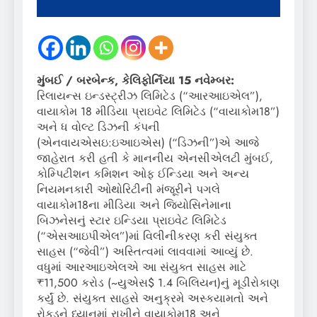
મુંબઈ / બરબેન્ક, કેલિફોર્નિયા 15 નવેમ્બર:
રિલાયન્સ ઇન્ડસ્ટ્રીઝ લિમિટેડ (“આરઆઇએલ”),
વાયાકોમ 18 મીડિયા પ્રાઇવેટ લિમિટેડ (“વાયાકોમ18”)
અને ધ વોલ્ટ ડિઝની કંપની
(એનવાયએસઇ:ઇઆઇએસ) (“ડિઝની”)એ આજે ​​
જાહેરાત કરી હતી કે માનનીય એનસીએલટી મુંબઈ,
કોમ્પિટીશન કમિશન ઓફ ઈન્ડિયા અને અન્ય
નિયમનકારી ઓથોરિટીની મંજૂરીને પગલે
વાયાકોમ18ના મીડિયા અને જિયોસિનેમાના
બિઝનેસનું સ્ટાર ઇન્ડિયા પ્રાઇવેટ લિમિટેડ
(“એસઆઇપીએલ”)માં વિલીનીકરણ કરી સંયુક્ત
સાહસ (“જેવી”) અસ્તિત્વમાં લાવવામાં આવ્યું છે.
વધુમાં આરઆઇએલએ આ સંયુક્ત સાહસ માટે
₹11,500 કરોડ (~યુએસ$ 1.4 બિલિયન)નું મૂડીરોકાણ
કર્યું છે. સંયુક્ત સાહસે અનુક્રમે અસ્કયામતો અને
રોકડને ધ્યાનમાં રાખીને વાયાકોમ18 અને