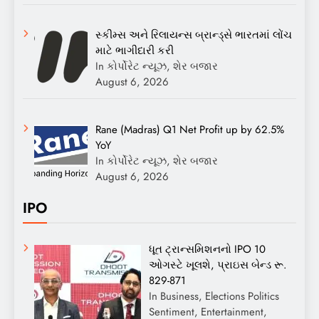
સ્કીમ્સ અને રિલાયન્સ બ્રાન્ડ્સે ભારતમાં લોંચ
માટે ભાગીદારી કરી
In કોર્પોરેટ ન્યૂઝ, શેર બજાર
August 6, 2026
Rane (Madras) Q1 Net Profit up by 62.5%
YoY
In કોર્પોરેટ ન્યૂઝ, શેર બજાર
August 6, 2026
IPO
ધૂત ટ્રાન્સમિશનનો IPO 10
ઓગસ્ટે ખૂલશે, પ્રાઇસ બેન્ડ રૂ.
829-871
In Business, Elections Politics
Sentiment, Entertainment,