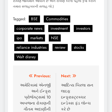
રોકાણ જોખમોને આધીન છે અને રોકાણ કરતા પહેલા કૃપા કરીને
તમારા સલાહકારની સલાહ લો.)
Tagged:
BSE
Commodities
corporate news
investment
investors
ipo
markets
NSE
reliance industries
review
stocks
Walt disney
Post
Previous:
Next:
navigation
અમેરિકામાં એનર્જી
આદિત્ય બિરલા સન
અને ઈન્ફ્રા
લાઇફ
પ્રોજેક્ટ્સમાં 10
ઇન્ફ્રાસ્ટ્રક્ચર
અબજના રોકાણની
ઇન્ડેક્સ ફંડ લોન્ચ
ગૌતમ અદાણીની
કરે છે