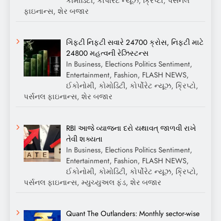
કોમોડિટી, કોર્પોરેટ ન્યૂઝ, ક્રિપ્ટો, પર્સનલ
ફાઇનાન્સ, શેર બજાર
ગિફ્ટી નિફ્ટી સવારે 24700 ક્રોસ, નિફ્ટી માટે
24800 મહત્વની રેઝિસ્ટન્સ
In Business, Elections Politics Sentiment,
Entertainment, Fashion, FLASH NEWS,
ઈકોનોમી, કોમોડિટી, કોર્પોરેટ ન્યૂઝ, ક્રિપ્ટો,
પર્સનલ ફાઇનાન્સ, શેર બજાર
RBI આજે વ્યાજના દરો યથાવત્ જાળવી રાખે
તેવી શક્યતા
In Business, Elections Politics Sentiment,
Entertainment, Fashion, FLASH NEWS,
ઈકોનોમી, કોમોડિટી, કોર્પોરેટ ન્યૂઝ, ક્રિપ્ટો,
પર્સનલ ફાઇનાન્સ, મ્યુચ્યુઅલ ફંડ, શેર બજાર
Quant The Outlanders: Monthly sector-wise