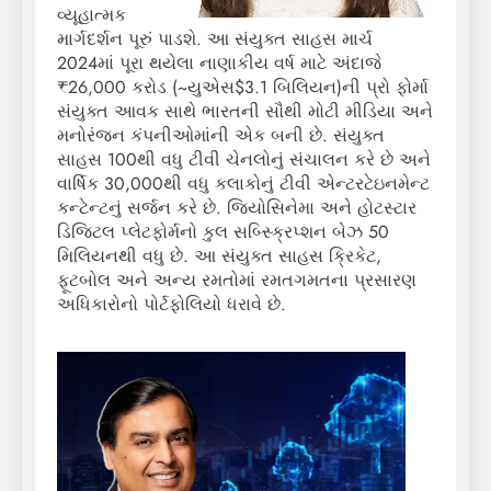
વ્યૂહાત્મક
માર્ગદર્શન પૂરું પાડશે. આ સંયુક્ત સાહસ માર્ચ
2024માં પૂરા થયેલા નાણાકીય વર્ષ માટે અંદાજે
₹26,000 કરોડ (~યુએસ$3.1 બિલિયન)ની પ્રો ફોર્મા
સંયુક્ત આવક સાથે ભારતની સૌથી મોટી મીડિયા અને
મનોરંજન કંપનીઓમાંની એક બની છે. સંયુક્ત
સાહસ 100થી વધુ ટીવી ચેનલોનું સંચાલન કરે છે અને
વાર્ષિક 30,000થી વધુ કલાકોનું ટીવી એન્ટરટેઇનમેન્ટ
કન્ટેન્ટનું સર્જન કરે છે. જિયોસિનેમા અને હોટસ્ટાર
ડિજિટલ પ્લેટફોર્મનો કુલ સબ્સ્ક્રિપ્શન બેઝ 50
મિલિયનથી વધુ છે. આ સંયુક્ત સાહસ ક્રિકેટ,
ફૂટબોલ અને અન્ય રમતોમાં રમતગમતના પ્રસારણ
અધિકારોનો પોર્ટફોલિયો ધરાવે છે.