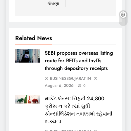
ઘોષણા
Related News
SEBI proposes overseas listing
route for REITs and InvITs
through depository receipts
BUSINESSGUJARAT.IN
August 6, 2026
0
માર્કેટ લેન્સઃ નિફ્ટી 24,800
ક્રોસ ન કરે ત્યાં સુધી
કોન્સોલિડેશન તબક્કામાં રહેવાની
શક્યતા