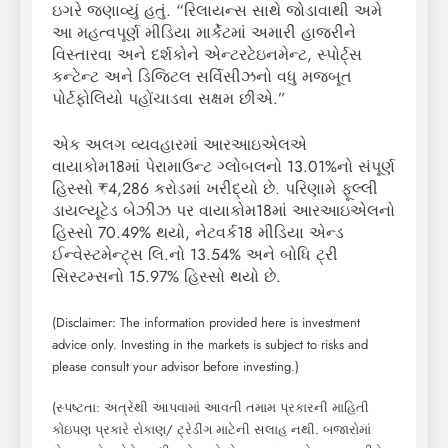
ઇગરે જણાવ્યું હતું. “રિલાયન્સ સાથે જોડાવાથી અમે
આ મહત્વપૂર્ણ મીડિયા માર્કેટમાં અમારી હાજરીને
વિસ્તારવા અને દર્શકોને એન્ટરટેઇનમેન્ટ, સ્પોર્ટ્સ
કન્ટેન્ટ અને ડિજિટલ સર્વિસીઝનો વધુ મજબૂત
પોર્ટફોલિયો પહોંચાડવા સક્ષમ છીએ.”
એક અલગ વ્યવહારમાં આરઆઇએલએ
વાયાકોમ18માં પેરામાઉન્ટ ગ્લોબલનો 13.01%નો સંપૂર્ણ
હિસ્સો ₹4,286 કરોડમાં ખરીદ્યો છે. પરિણામે ફૂલ્લી
ડાયલ્યૂટેડ બેઝીઝ પર વાયાકોમ18માં આરઆઇએલનો
હિસ્સો 70.49% થયો, નેટવર્ક18 મીડિયા એન્ડ
ઈન્વેસ્ટમેન્ટ્સ લિ.નો 13.54% અને બોધિ ટ્રી
સિસ્ટમ્સનો 15.97% હિસ્સો થયો છે.
(Disclaimer: The information provided here is investment
advice only. Investing in the markets is subject to risks and
please consult your advisor before investing.)
(સ્પષ્ટતા: અત્રેથી આપવામાં આવતી તમામ પ્રકારની માહિતી
કોઇપણ પ્રકારે રોકાણ/ ટ્રેડીંગ માટેની સલાહ નથી. બજારોમાં