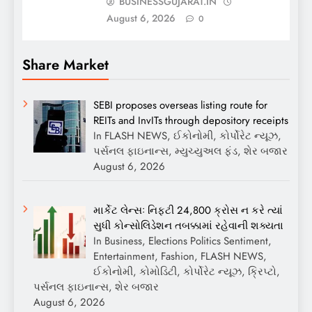
BUSINESSGUJARAT.IN
August 6, 2026
0
Share Market
SEBI proposes overseas listing route for
REITs and InvITs through depository receipts
In FLASH NEWS, ઈકોનોમી, કોર્પોરેટ ન્યૂઝ,
પર્સનલ ફાઇનાન્સ, મ્યુચ્યુઅલ ફંડ, શેર બજાર
August 6, 2026
માર્કેટ લેન્સઃ નિફ્ટી 24,800 ક્રોસ ન કરે ત્યાં
સુધી કોન્સોલિડેશન તબક્કામાં રહેવાની શક્યતા
In Business, Elections Politics Sentiment,
Entertainment, Fashion, FLASH NEWS,
ઈકોનોમી, કોમોડિટી, કોર્પોરેટ ન્યૂઝ, ક્રિપ્ટો,
પર્સનલ ફાઇનાન્સ, શેર બજાર
August 6, 2026