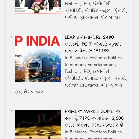
Fashion, IPO, ઈકોનોમી,
કોમોડિટી, કોર્પોરેટ ન્યૂઝ, ક્રિપ્ટો,
પર્સનલ ફાઇનાન્સ, શેર બજાર
LEAP ઇન્ડિયાનો Rs. 2480
કરોડનો IPO 7 ઓગસ્ટે ખૂલશે,
પ્રાઇસબેન્ડ રૂ.151-159
In Business, Elections Politics
Sentiment, Entertainment,
Fashion, IPO, ઈકોનોમી,
કોમોડિટી, કોર્પોરેટ ન્યૂઝ, ક્રિપ્ટો,
પર્સનલ ફાઇનાન્સ, મ્યુચ્યુઅલ
ફંડ, શેર બજાર
PRIMERY MARKET ZONE: આ
સપ્તાહે 7 IPO આશરે રૂ. 3,500
કરોડ એકત્ર કરવા એન્ટર થશે
In Business, Elections Politics
Sentiment, Entertainment,